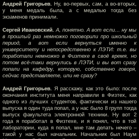
Андрей Григорьев.
Ну, во-первых, сам, а во-вторых,
у меня медаль была, а с медалью тогда без
экзаменов принимали.
Сергей Ивановский.
А, понятно. А вот если… ну мы
в прошлый раз немножко поговорили про школьный
период, а вот если вернуться именно к
университету и непосредственно к ЛЭТИ: т.е. вы
поработали немножко в Физтехе в своё время, но
потом всё-таки вернулись в ЛЭТИ, и вы вот сразу
попали на кафедру, которую, собственно говоря,
сейчас представляете, или не сразу?
Андрей Григорьев.
Я расскажу, как это было: после
окончания института меня направили в Физтех, как
одного из лучших студентов, фактически из нашего
выпуска я один туда попал, а у нас было 8 групп тогда
выпуск факультета электронной техники. Ну вот 2
года я поработал в Физтехе, и я понял, что в той
лаборатории, куда я попал, мне там делать нечего –
такой у нас был начальник. Начальник был Наум