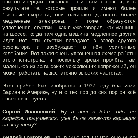
они по инерции сохраняют эти свои скорости, и в
результате те, которые прошли и имеют более
быстрые скорости, они начинают догонять более
медленные электроны, и тоже образуются
уплотнения, сгустки – как я уже говорил, как машины
на шоссе, когда там одна машина медленнее других
идёт. Вот эти сгустки попадают в зазор другого
резонатора и возбуждают в нём усиленные
колебания. Вот такая очень упрощённая схема работы
этого клистрона, и поскольку время пролёта там
маленькое из-за высоких ускоряющих напряжений, он
может работать на достаточно высоких частотах.
Этот прибор был изобретён в 1937 году братьями
Вариан в Америке, ну и с тех пор до сих пор он всё
совершенствуется.
Сергей Ивановский.
Ну а вот в 50-е годы на
кафедре, получается, уже была какая-то вариация
на эту тему?
Андрей Григорьев.
Да, в 50-е годы у нас ещё была