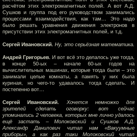
расчётом этих электромагнитных полей. А вот А.Д.
Сушков и группа под его руководством занимались
процессами взаимодействия, как там… Это надо
было решать уравнения движения электронов в
присутствии этих электромагнитных полей, и т.д.
Сергей Ивановский.
Ну, это серьёзная математика.
Андрей Григорьев.
И вот всё это делалось уже тогда,
в конце 50-ых – начале 60-ых годов на
вычислительных машинах, которые тогда были – это
занимали целые комнаты, а память у них была
куриная, но чего-то удавалось тогда сделать. И
постепенно вот…
Сергей Ивановский.
Хочется немножко для
зрителей сделать оговорку: вот сейчас
упоминались 2 человека, которых мне лично удалось
ещё застать – Молоковский и Сушков А.Д.
Александр Данилович читал нам «Вакуумные
приборы», а как раз таки Молоковский читал