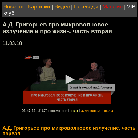
Новости
|
Картинки
|
Видео
|
Переводы
|
Магазин
|
VIP
клуб
А.Д. Григорьев про микроволновое
излучение и про жизнь, часть вторая
11.03.18
01:47:19
|
81870 просмотров
|
текст
|
аудиоверсия
|
скачать
А.Д. Григорьев про микроволновое излучение, часть
первая