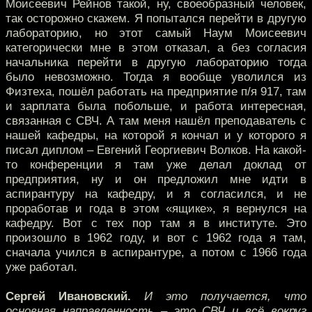
Моисеевич Рейнов такой, ну, своеобразный человек,
так осторожно скажем. Я попытался перейти в другую
лабораторию, но этот самый Наум Моисеевич
категорически мне в этом отказал, а без согласия
начальника перейти в другую лабораторию тогда
было невозможно. Тогда я вообще уволился из
Физтеха, пошёл работать на предприятие п/я 917, там
и зарплата была побольше, и работа интересная,
связанная с СВЧ. А там меня нашёл преподаватель с
нашей кафедры, на которой я кончал и у которого я
писал диплом – Евгений Георгиевич Волков. На какой-
то конференции я там уже делал доклад от
предприятия, ну и он предложил мне идти в
аспирантуру на кафедру, и я согласился, и не
проработав и года в этом «ящике», я вернулся на
кафедру. Вот с тех пор там я в институте. Это
произошло в 1962 году, и вот с 1962 года я там,
сначала учился в аспирантуре, а потом с 1966 года
уже работал.
Сергей Ивановский.
И это получается, что
основная направленность – это СВЧ и всё вокруг