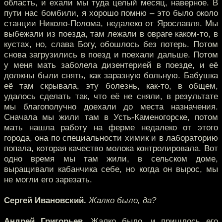
область, и ехали мы туда целый месяц, наверное. В
пути нас бомбили, я хорошо помню – это было около
станции Николо-Полома, недалеко от Ярославля. Мы
выбежали из поезда, там лежали в овраге каком-то, в
кустах, но, слава Богу, обошлось без потерь. Потом
снова загрузились в поезд и поехали дальше. Потом
у меня мать заболела дизентерией в поезде, и её
должны были снять, как заразную больную. Бабушка
её там скрывала, эту болезнь, как-то, в общем,
удалось сделать так, что её не сняли, в результате
мы благополучно доехали до места назначения.
Сначала мы жили там в Усть-Каменогорске, потом
мать нашла работу на ферме недалеко от этого
города, она по специальности химик и в лабораторию
попала, которая качество молока контролировала. Вот
одно время мы там жили, в сельском доме,
выращивали кабанчика себе, но когда он вырос, мы
не могли его зарезать.
Сергей Ивановский.
Жалко было, да?
Андрей Григорьев.
Жалко было, и пришлось его