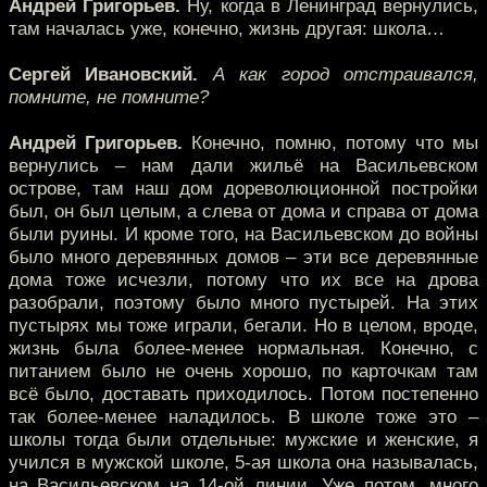
Андрей Григорьев.
Ну, когда в Ленинград вернулись,
там началась уже, конечно, жизнь другая: школа…
Сергей Ивановский.
А как город отстраивался,
помните, не помните?
Андрей Григорьев.
Конечно, помню, потому что мы
вернулись – нам дали жильё на Васильевском
острове, там наш дом дореволюционной постройки
был, он был целым, а слева от дома и справа от дома
были руины. И кроме того, на Васильевском до войны
было много деревянных домов – эти все деревянные
дома тоже исчезли, потому что их все на дрова
разобрали, поэтому было много пустырей. На этих
пустырях мы тоже играли, бегали. Но в целом, вроде,
жизнь была более-менее нормальная. Конечно, с
питанием было не очень хорошо, по карточкам там
всё было, доставать приходилось. Потом постепенно
так более-менее наладилось. В школе тоже это –
школы тогда были отдельные: мужские и женские, я
учился в мужской школе, 5-ая школа она называлась,
на Васильевском на 14-ой линии. Уже потом, много