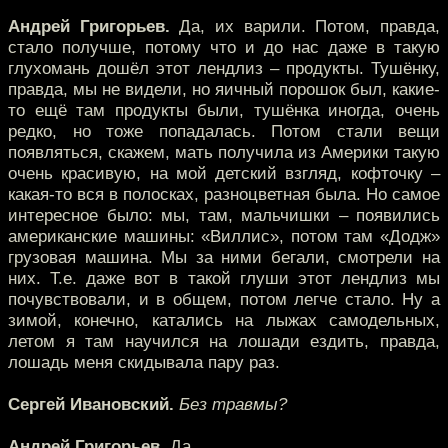
Андрей Григорьев.
Да, их варили. Потом, правда,
стало получше, потому что и до нас даже в такую
глухомань дошёл этот лендлиз – продукты. Тушёнку,
правда, мы не видели, но яичный порошок был, какие-
то ещё там продукты были, тушёнка иногда, очень
редко, но тоже попадалась. Потом стали вещи
появляться, скажем, мать получила из Америки такую
очень красивую, на мой детский взгляд, кофточку –
какая-то вся в полосках, разноцветная была. Но самое
интересное было: мы, там, мальчишки – появились
американские машины: «Виллис», потом там «Додж»
грузовая машина. Мы за ними бегали, смотрели на
них. Т.е. даже вот в такой глуши этот лендлиз мы
почувствовали, и в общем, потом легче стало. Ну а
зимой, конечно, катались на лыжах самодельных,
летом я там научился на лошади ездить, правда,
лошадь меня скидывала пару раз.
Сергей Ивановский.
Без травмы?
Андрей Григорьев.
Да.