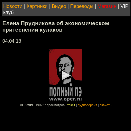
Новости
|
Картинки
|
Видео
|
Переводы
|
Магазин
|
VIP
клуб
Елена Прудникова об экономическом
притеснении кулаков
04.04.18
01:32:09
|
190227 просмотров
|
текст
|
аудиоверсия
|
скачать