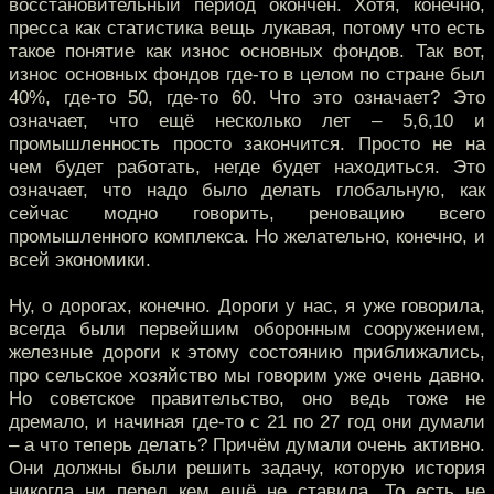
восстановительный период окончен. Хотя, конечно,
пресса как статистика вещь лукавая, потому что есть
такое понятие как износ основных фондов. Так вот,
износ основных фондов где-то в целом по стране был
40%, где-то 50, где-то 60. Что это означает? Это
означает, что ещё несколько лет – 5,6,10 и
промышленность просто закончится. Просто не на
чем будет работать, негде будет находиться. Это
означает, что надо было делать глобальную, как
сейчас модно говорить, реновацию всего
промышленного комплекса. Но желательно, конечно, и
всей экономики.
Ну, о дорогах, конечно. Дороги у нас, я уже говорила,
всегда были первейшим оборонным сооружением,
железные дороги к этому состоянию приближались,
про сельское хозяйство мы говорим уже очень давно.
Но советское правительство, оно ведь тоже не
дремало, и начиная где-то с 21 по 27 год они думали
– а что теперь делать? Причём думали очень активно.
Они должны были решить задачу, которую история
никогда ни перед кем ещё не ставила. То есть не