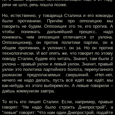
речи не шло, речь пошла позже.
Но, естественно, у товарища Сталина и его команды
были противники. Причём про оппозицию мы
говорить не будем. Оппозиция это те, кто против. А
чтобы понимать дальнейший процесс, надо
понимать, чем оппозиция отличается от уклона.
Оппозиционер, он против политики партии, он в
общем противник, а уклонист, он за. Но он против
технологически. И вот опять же, что говорит по этому
поводу Сталин, будем его читать. Значит, там были 2
уклона – правый уклон и левый уклон. Значит, правый
уклон это политика партийного болота, перепуганного
размахом предполагаемых свершений. «Нет-нет,
ничего не надо делать, пусть всё идёт как идёт, мы
как-нибудь из этого выберемся». А левые говорили –
даёшь коммунизм завтра.
То есть кто пишет Сталин: Если, например, правые
говорят: “Не надо было строить Днепрострой”, а
“левые” говорят: “Что нам один Днепрострой, подайте