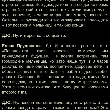
строительством. Все доходы гонят на создание новых
отраслей хозяйства. Члены же артели живут чуть-
чуть получше, чем жили раньше, может, посытнее.
Остальные руководители их уговаривают подождать
– вот построим мельницу, и так без конца».
Д.Ю.
Ну, интересно, в общем-то.
Елена Прудникова.
Да. И колхозы третьего типа.
«Попадаются такие колхозы, по-моему, им
принадлежит будущее. Не всегда встретишь там
громоздкие мельницы, но зато чаще тут и 8 часов
работы, почище одеты, поопрятнее, здоровее дети, и
обедать сядут сытно. Зато и работа здесь любо-
дорого. Сделают без погонялки, что надо, живут без
ссор и драк, вот такие колхозы по душе крестьянам».
Хотя я все-таки считаю, что будущее за колхозами
второго типа.
Д.Ю.
Ну, непонятно, если мельницу не строить, а все
деньги проедать сразу – а какая от этого польза? Это