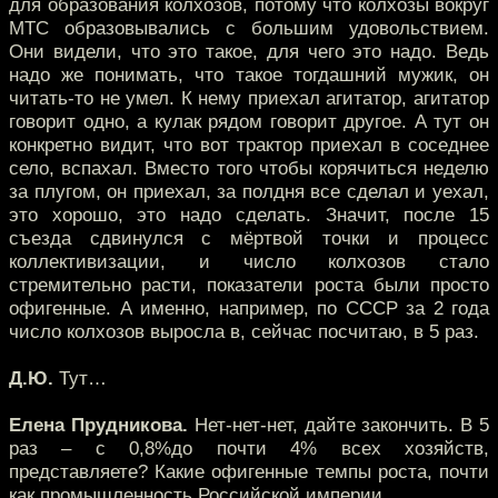
для образования колхозов, потому что колхозы вокруг
МТС образовывались с большим удовольствием.
Они видели, что это такое, для чего это надо. Ведь
надо же понимать, что такое тогдашний мужик, он
читать-то не умел. К нему приехал агитатор, агитатор
говорит одно, а кулак рядом говорит другое. А тут он
конкретно видит, что вот трактор приехал в соседнее
село, вспахал. Вместо того чтобы корячиться неделю
за плугом, он приехал, за полдня все сделал и уехал,
это хорошо, это надо сделать. Значит, после 15
съезда сдвинулся с мёртвой точки и процесс
коллективизации, и число колхозов стало
стремительно расти, показатели роста были просто
офигенные. А именно, например, по СССР за 2 года
число колхозов выросла в, сейчас посчитаю, в 5 раз.
Д.Ю.
Тут…
Елена Прудникова.
Нет-нет-нет, дайте закончить. В 5
раз – с 0,8%до почти 4% всех хозяйств,
представляете? Какие офигенные темпы роста, почти
как промышленность Российской империи.