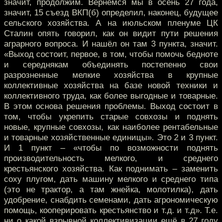
значит, продолжим. Вернёмся мы в осень 27 года,
значит, 15 съезд ВКП(б) определил, наконец, будущее
сельского хозяйства. А на июльском пленуме ЦК
Сталин опять говорил, как он видит пути решения
аграрного вопроса. И нашёл он там 3 пункта, значит.
«Выход состоит, первое, в том, чтобы помочь бедноте
и середнякам объединять постепенно свои
разрозненные мелкие хозяйства в крупные
коллективные хозяйства на базе новой техники и
коллективного труда, как более выгодные и товарные.
В этом основа решения проблемы. Выход состоит в
том, чтобы укрепить старые совхозы и поднять
новые, крупные совхозы, как наиболее рентабельные
и товарные хозяйственные единицы». Это 2 и 3 пункт.
И 1 пункт – «чтобы по возможности поднять
производительность мелкого, и среднего
крестьянского хозяйства. Как поднимать – заменить
соху плугом, дать машину мелкого и среднего типа
(это не трактор, а там жнейка, молотилка), дать
удобрение, снабдить семенами, дать агрономическую
помощь, кооперировать крестьянство и т.д. и т.д». Т.е.
ни о какой взрывной коллективизации ещё в 27 году