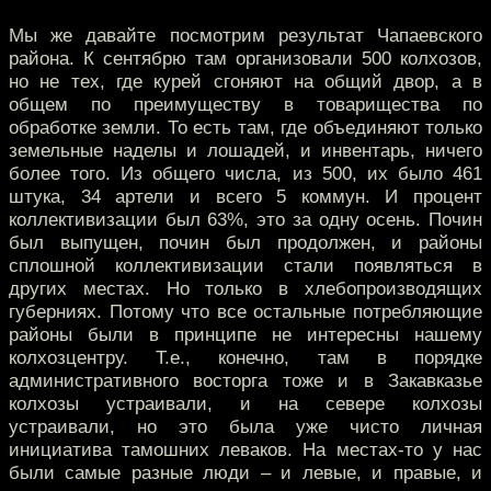
Мы же давайте посмотрим результат Чапаевского
района. К сентябрю там организовали 500 колхозов,
но не тех, где курей сгоняют на общий двор, а в
общем по преимуществу в товарищества по
обработке земли. То есть там, где объединяют только
земельные наделы и лошадей, и инвентарь, ничего
более того. Из общего числа, из 500, их было 461
штука, 34 артели и всего 5 коммун. И процент
коллективизации был 63%, это за одну осень. Почин
был выпущен, почин был продолжен, и районы
сплошной коллективизации стали появляться в
других местах. Но только в хлебопроизводящих
губерниях. Потому что все остальные потребляющие
районы были в принципе не интересны нашему
колхозцентру. Т.е., конечно, там в порядке
административного восторга тоже и в Закавказье
колхозы устраивали, и на севере колхозы
устраивали, но это была уже чисто личная
инициатива тамошних леваков. На местах-то у нас
были самые разные люди – и левые, и правые, и