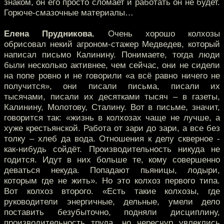
знаком, он его просто сломает и работать он не будет.
Горюче-смазочные материалы…
Елена Прудникова.
Очень хорошо колхозы
обрисовал некий агроном-стажер Медведев, который
написал письмо Калинину. Понимаете, тогда люди
были несколько активнее, чем сейчас, они не сидели
на попе ровно и не говорили «а всё равно ничего не
получится», они писали письма, писали их
тысячами, писали их десятками тысяч – в газеты,
Калинину, Молотову, Сталину. Вот в письме, значит,
говорится так: «жизнь в колхозах чаще не лучше, а
хуже крестьянской. Работа от зари до зари, а все без
толку – хлеб да вода. Отношения к делу скверное -
как-нибудь сойдёт. Производительность никуда не
годится. Идут в них больше те, кому совершенно
деваться некуда. Попадают пьяницы, лодыри,
которым где не жить». Но это колхоз первого типа.
Вот колхоз второго. «Есть такие колхозы, где
руководители энергичные, дельные, умели дело
поставить безубыточно, подняли дисциплину,
производительность труда, но чересчур увлеклись