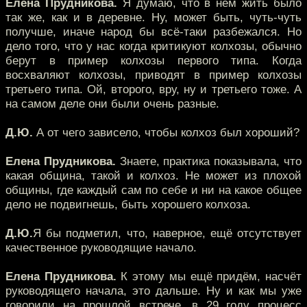
Елена Прудникова.
Я думаю, что в нём жить было
так же, как и в деревне. Ну, может быть, чуть-чуть
получше, иначе народ бы всё-таки разбежался. Но
дело того, что у нас когда критикуют колхозы, обычно
берут в пример колхозы первого типа. Когда
восхваляют колхозы, приводят в пример колхозы
третьего типа. Ой, второго, вру, ну и третьего тоже. А
на самом деле они были очень разные.
Д.Ю.
А от чего зависело, чтобы колхоз был хороший?
Елена Прудникова.
Знаете, практика показывала, что
какая община, такой и колхоз. Не может из плохой
общины, где каждый сам по себе и ни на какое общее
дело не подвигнешь, быть хорошего колхоза.
Д.Ю.
Я бы подметил, что, наверное, ещё отсутствует
качественное руководящие начало.
Елена Прудникова.
К этому мы ещё придём, насчёт
руководящего начала, это дальше. Ну и как мы уже
говорили на прошлой встрече, в 29 году процесс