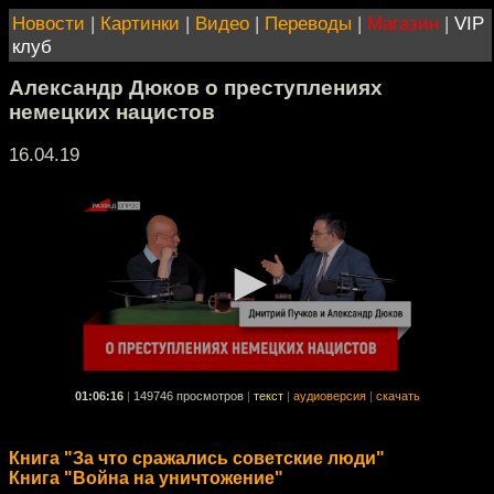
Новости
|
Картинки
|
Видео
|
Переводы
|
Магазин
|
VIP
клуб
Александр Дюков о преступлениях
немецких нацистов
16.04.19
01:06:16
|
149746 просмотров
|
текст
|
аудиоверсия
|
скачать
Книга "За что сражались советские люди"
Книга "Война на уничтожение"