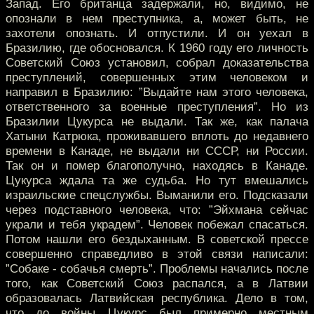
Запад. Его британца задержали, но, видимо, не
опознали в нем преступника, а, может быть, не
захотели опознать. И отпустили. И он уехал в
Бразилию, где обосновался. К 1960 году его личность
Советский Союз установил, собрал доказательства
преступлений, совершенных этим человеком и
направил в Бразилию: ”Выдайте нам этого человека,
ответственного за военные преступления”. Но из
Бразилии Цукурса не выдали. Так же, как палача
Хатыни Катрюка, проживавшего вплоть до недавнего
времени в Канаде, не выдали ни СССР, ни России.
Так он и помер благополучно, находясь в Канаде.
Цукурса ждала та же судьба. Но тут вмешались
израильские спецслужбы. Выманили его. Подсказали
через подставного человека, что: ”Эйхмана сейчас
украли и тебя украдем”. Человек побежал спасаться.
Потом нашли его бездыханным. В советской прессе
совершенно справедливо в этой связи написали:
”Собаке - собачья смерть”. Проблемы начались после
того, как Советский Союз распался, а в Латвии
образовалась Латвийская республика. Дело в том,
что до войны Цукурс был примерно местным