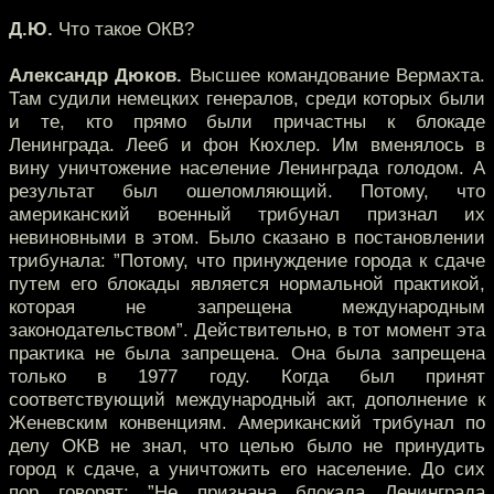
Д.Ю.
Что такое ОКВ?
Александр Дюков.
Высшее командование Вермахта.
Там судили немецких генералов, среди которых были
и те, кто прямо были причастны к блокаде
Ленинграда. Лееб и фон Кюхлер. Им вменялось в
вину уничтожение население Ленинграда голодом. А
результат был ошеломляющий. Потому, что
американский военный трибунал признал их
невиновными в этом. Было сказано в постановлении
трибунала: ”Потому, что принуждение города к сдаче
путем его блокады является нормальной практикой,
которая не запрещена международным
законодательством”. Действительно, в тот момент эта
практика не была запрещена. Она была запрещена
только в 1977 году. Когда был принят
соответствующий международный акт, дополнение к
Женевским конвенциям. Американский трибунал по
делу ОКВ не знал, что целью было не принудить
город к сдаче, а уничтожить его население. До сих
пор говорят: ”Не признана блокада Ленинграда