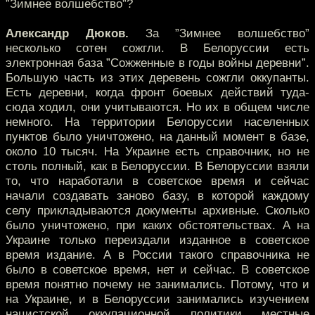
”Зимнее волшебство”?
Александр Дюков.
За ”Зимнее волшебство”
несколько сотен сожгли. В Белоруссии есть
электронная база ”Сожженные в годы войны деревни”.
Большую часть из этих деревень сожгли оккупанты.
Есть деревни, когда фронт боевых действий туда-
сюда ходил, они учитываются. Но их в общем числе
немного. На территории Белоруссии населенных
пунктов было уничтожено, на данный момент в базе,
около 10 тысяч. На Украине есть справочник, но не
столь полный, как в Белоруссии. В Белоруссии взяли
то, что наработали в советское время и сейчас
начали создавать заново базу, в которой каждому
селу прикладываются документы архивные. Сколько
было уничтожено, при каких обстоятельствах. А на
Украине только переиздали изданное в советское
время издание. А в России такого справочника не
было в советское время, нет и сейчас. В советское
время понятно почему не занимались. Потому, что и
на Украине, и в Белоруссии занимались изучением
нацистской оккупационной политики местные