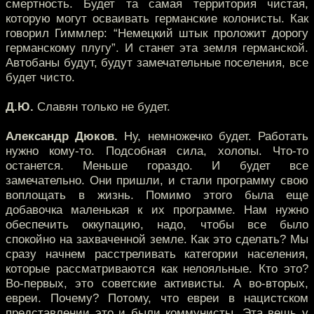
смертность. Будет та самая территория чистая,
которую могут осваивать германские колонисты. Как
говорил Гиммлер: “Немецкий штык проложит дорогу
германскому плугу”. И станет эта земля германской.
Автобаны будут, будут замечательные поселения, все
будет чисто.
Д.Ю.
Славян только не будет.
Александр Дюков.
Ну, немножечко будет. Работать
нужно кому-то. Подсобная сила, холопы. Что-то
останется. Меньше гораздо. И будет все
замечательно. Они пришли, и стали программу свою
воплощать в жизнь. Помимо этого была еще
добавочка маленькая к их программе. Нам нужно
обеспечить оккупацию, надо, чтобы все было
спокойно на захваченной земле. Как это сделать? Мы
сразу начнем расстреливать категории населения,
которые рассматриваются как нелояльные. Кто это?
Во-первых, это советские активисты. А во-вторых,
евреи. Почему? Потому, что евреи в нацистском
представлении это и были коммунисты. Эта вещь у