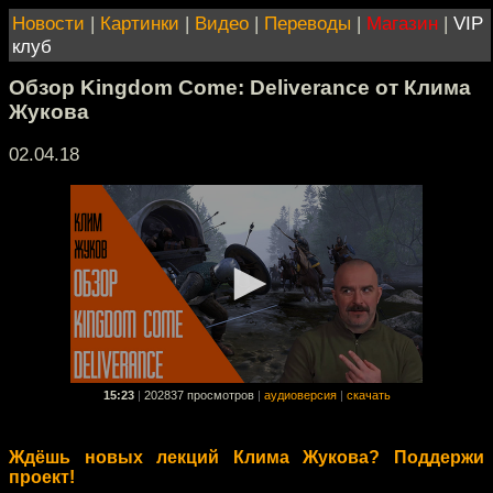
Новости
|
Картинки
|
Видео
|
Переводы
|
Магазин
|
VIP
клуб
Обзор Kingdom Come: Deliverance от Клима
Жукова
02.04.18
15:23
|
202837 просмотров
|
аудиоверсия
|
скачать
Ждёшь новых лекций Клима Жукова? Поддержи
проект!