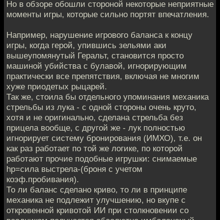
Но в обзоре обошли стороной некоторые неприятные
моменты игры, которые сильно портят впечатления.
Например, нарушение игрового баланса к концу
игры, когда герой, упившись зельями аки
вышеупомянутый Геральт, становится просто
машиной убийства с булавой, игнорирующим
практически все препятствия, включая не многим
хуже приодетых рыцарей.
Так же, стоила бы отдельного упоминания механика
стрельбы из лука - с одной стороны очень круто,
хотя и не оригинально, сделана стрельба без
прицела вообще, с другой же - лук полностью
игнорирует систему бронирования (ИМХО), т.е. он
как раз работает по той же логике, по которой
работают прочие подобные игрушки: снимаемые
hp=сила выстрела-(броня с учетом
коэф.пробивания).
То ли баланс сделано криво, то ли в принципе
механика не подлежит улучшению, но вкупе с
откровенной кривотой ИИ при столкновении со