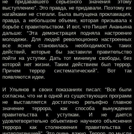
не придававшего серьезного значения этому
выступлению”. Это правда, не придавали. Поэтому их
нагайками не стегали. Была выпущена прокламация,
правда, а небольшом объеме, которая призывала к
борьбе с правительством. И вот, что Пишет Ананьина
дальше: “Эта демонстрация подняла настроение
молодежи. Для людей революционно настроенных
все яснее становилась необходимость таких
действий, которые бы заставили правительство
пойти на уступки. Дать тот минимум свободы, без
которой нет жизни. Таким действием был террор.
Причем террор систематический”. Вот так
появляются идеи.
И Ульянов в своих показаниях писал: “Все были
согласны, что ни в одной из существующих программ
не выставляется достаточно рельефно главное
значение террора, как способа вынуждения
правительства к уступкам. И не дается
удовлетворительно объективно научного объяснения
террора как столкновения правительства с
интеллигенцией”. Это очень важно. Террор, по мысли