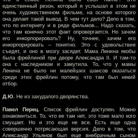
единственный резон, который я услышал в этом не
очень художественном фильме, на основе которого
она делает такой вывод. В чем тут дело? Дело в том,
что по интернету и в ряде фильмов... Надо сказать,
что там конечно этот факт опровергается. Но зачем
его инкорпорировать? Ну, точнее, зачем его
инкорпорировать – понятно. Это с удовольствие
съедят, и оно в мозгу засядет. Мама Ленина якобы
была фрейлиной при дворе Александра II. И там-то
она с наследником и замутила. То, что у мамы
Ленина не было ни малейших шансов оказаться
среди этих фрейлин потому, что там был некий
отбор.
Д.Ю.
Не из захудалого дворянства.
Павел Перец.
Список фрейлин доступен. Можно
ознакомиться. То, что ее там нет, это тоже мало кого
смущает. Но и это еще не все. Есть еще одна
совершенно потрясающая версия. Дело в том, что
Александр Ульянов был еще внебрачным сыном