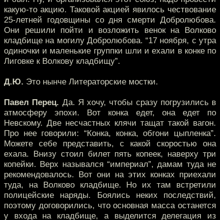
какую-то акцию. Таковой акцией явилось чествование
25-летней годовщины со дня смерти Добролюбова.
Они решили пойти и возложить венок на Волково
кладбище на могилу Добролюбова. “17 ноября, с утра
одиночки и маленькие группки шли и ехали в конке по
Лиговке к Волкову кладбищу”.
Д.Ю.
Это нынче Литераторские мостки.
Павел Перец.
Да. Я хочу, чтобы сразу погрузились в
атмосферу эпохи. Вот конка едет, она едет по
Невскому. Две несчастных клячи тащат такой вагон.
Про нее говорили: “Конка, конка, обгони цыпленка”.
Можете себе представить, с какой скоростью она
ехала. Внизу стоил билет пять копеек, наверху три
копейки. Верх назывался “империал”, дамам туда не
рекомендовалось. Вот они на этих конках приехали
туда, на Волково кладбище. Но их там встретили
полицейские наряды. Боялись неких последствий,
поэтому договорились, что основная масса останется
у входа на кладбище, а выделится делегация из