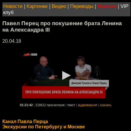
Новости
|
Картинки
|
Видео
|
Переводы
|
Магазин
|
VIP
клуб
Павел Перец про покушение брата Ленина
на Александра III
20.04.18
01:21:42
|
218612 просмотров
|
текст
|
аудиоверсия
|
скачать
Канал Павла Перца
Экскурсии по Петербургу и Москве