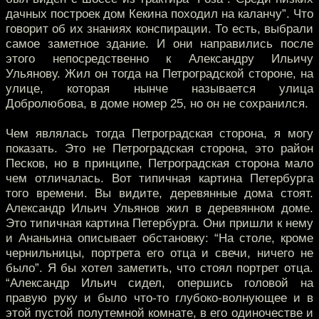
дачных построек дом Кекина походил на каланчу”. Что
говорит об их знаниях конспирации. То есть, выбрали
самое заметное здание. И они направились после
этого непосредственно к Александру Ильичу
Ульянову. Жил он тогда на Петроградской стороне, на
улице, которая нынче называется улица
Добролюбова, в доме номер 25, но он не сохранился.
Чем являлась тогда Петроградская сторона, я могу
показать. Это не Петроградская сторона, это район
Песков, но в принципе, Петроградская сторона мало
чем отличалась. Вот типичная картина Петербурга
того времени. Вы видите, деревянные дома стоят.
Александр Ильич Ульянов жил в деревянном доме.
Это типичная картина Петербурга. Они пришли к нему
и Ананьина описывает обстановку: “На столе, кроме
чернильницы, портрета его отца и свечи, ничего не
было”. Я бы хотел заметить, что стоял портрет отца.
“Александр Ильич сидел, опершись головой на
правую руку и было что-то глубоко-волнующее и в
этой пустой полутемной комнате, в его одиночестве и