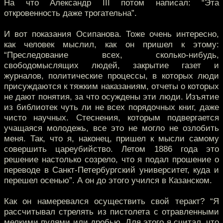
На что Александр III потом написал: “Эта
откровенность даже трогательна”.
И вот показания Осипанова. Тоже очень интересно,
как человек мыслил, как он пришел к этому:
“Преследование всех, сколько-нибудь,
свободомыслящих людей, закрытие газет и
журналов, политические процессы, в которых люди
присуждаются к тяжким наказаниям, отчеты о которых
не дают понятия, за что осуждены эти люди. Изъятие
из библиотек чуть ли не всех порядочных книг, даже
чисто научных. Стеснения, которым подвергается
учащаяся молодежь, все это не могло не озлобить
меня. Так, что я, наконец, пришел к мысли самому
совершить цареубийство. Летом 1886 года это
решение настолько созрело, что я подал прошение о
переводе в Санкт-Петербургский университет, куда и
перешел осенью”. А он до этого учился в Казанском.
Как он намеревался осуществить свой теракт? “Я
рассчитывал стрелять из пистолета с отравленными
мелкими пулями или дробью. Для этого я считал, что