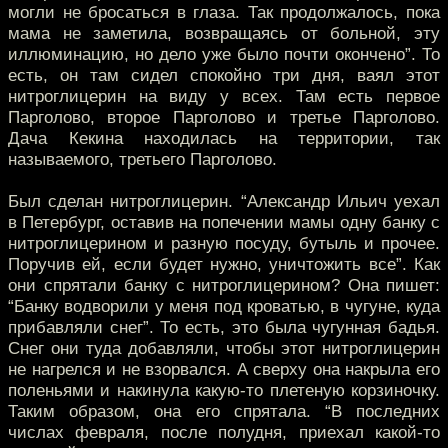
могли не бросаться в глаза. Так продолжалось, пока
мама не заметила, возвращаясь от больной, эту
иллюминацию, но дело уже было почти окончено”. То
есть, он там сидел спокойно три дня, ваял этот
нитроглицерин на виду у всех. Там есть первое
Парголово, второе Парголово и третье Парголово.
Дача Кекина находилась на территории, так
называемого, третьего Парголово.
Был сделан нитроглицерин. “Александр Ильич уехал
в Петербург, оставив на попечении мамы одну банку с
нитроглицерином и разную посуду, бутыль и прочее.
Поручив ей, если будет нужно, уничтожить все”. Как
они cпрятали банку с нитроглицерином? Она пишет:
“Банку водворили у меня под кроватью, в чугуне, куда
прибавляли снег”. То есть, это была чугунная бадья.
Снег они туда добавляли, чтобы этот нитроглицерин
не нагрелся и не взорвался. А сверху она накрыла его
поленьями и накинула какую-то плетеную корзиночку.
Таким образом, она его спрятала. “В последних
числах февраля, после полудня, приехал какой-то