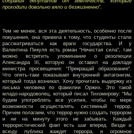
собрания депутатов от землячеств, которые
проходили довольно вяло и безжизненно”.
Тем не менее, вся эта деятельность, особенно после
покушения, она привела к тому, что студенты стали
рассматриваться как враги государства. И у
Валентина Пикуля есть роман “Нечистая сила”, там
можно встретить упоминание о резолюции
Александра III, которую он оставил на докладе
министра просвещения: “Прекращай образование”.
Что опять-таки показывает внутренний антагонизм,
который тогда возникал. Хочу прочитать выдержку из
письма человека по фамилии Оржих. Это такой
младо-народоволец, который писал Тихомирову: “Мы
будем употреблять все усилия, чтобы по мере
возможности осуществлять системный террор.
Причем полагаем, что террор нужно создать террором
и ни на минуту этого не забывать. Каждый
террористический факт есть шаг вперед. Везде и
всюду публика жаждет террора, и огромное