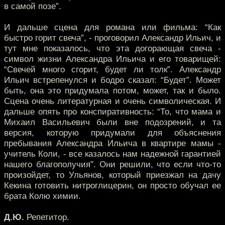
в самой позе”.
И дальше сцена для романа или фильма: “Как
быстро горит свеча”, - проговорил Александр Ильич, и
тут мне показалось, что эта догорающая свеча -
символ жизни Александра Ильича и его товарищей:
“Свечей много сгорит, будет ли толк”. Александр
Ильич встрепенулся и бодро сказал: “Будет”. Может
быть, она это придумала потом, может, так и было.
Сцена очень литературная и очень символическая. И
дальше опять про конспиративность: “То, что мама и
Михаил Васильевич были вне подозрений, и та
версия, которую придумали для объяснения
пребывания Александра Ильича в квартире мамы -
учитель Коли, - все казалось нам надежной гарантией
нашего благополучия”. Они решили, что если что-то
произойдет, то Ульянов, который приезжал на дачу
Кекина готовить нитроглицерин, он просто обучал ее
брата Колю химии.
Д.Ю.
Репетитор.