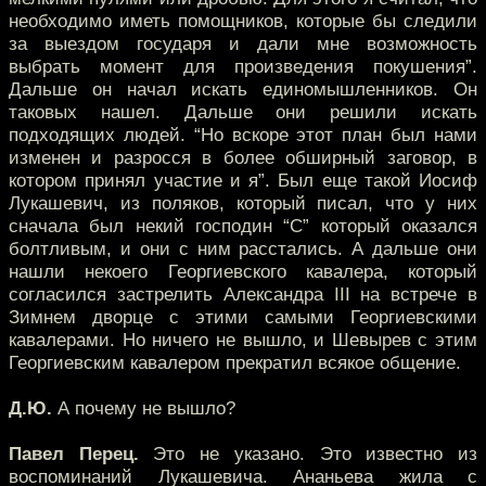
необходимо иметь помощников, которые бы следили
за выездом государя и дали мне возможность
выбрать момент для произведения покушения”.
Дальше он начал искать единомышленников. Он
таковых нашел. Дальше они решили искать
подходящих людей. “Но вскоре этот план был нами
изменен и разросся в более обширный заговор, в
котором принял участие и я”. Был еще такой Иосиф
Лукашевич, из поляков, который писал, что у них
сначала был некий господин “С” который оказался
болтливым, и они с ним расстались. А дальше они
нашли некоего Георгиевского кавалера, который
согласился застрелить Александра III на встрече в
Зимнем дворце с этими самыми Георгиевскими
кавалерами. Но ничего не вышло, и Шевырев с этим
Георгиевским кавалером прекратил всякое общение.
Д.Ю.
А почему не вышло?
Павел Перец.
Это не указано. Это известно из
воспоминаний Лукашевича. Ананьева жила с