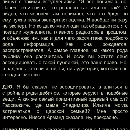
пишут с такими вступлениями: “Я все понимаю, но,
Павел, объясните, это реально так или не так?” И
видно, что человек сам понимает, что это бред, но
ему нужна некая экспертная оценка. Я вообще ни разу
не эксперт. Но когда ко мне люди так обращаются, я с
позиции журналиста, главного редактора в прошлом,
я объясняю им, как и для чего рассчитана подобного
рода информация. Как она рождается,
распространяется. А самое главное, на какого рода
публику она рассчитана. И если вы хотите себя
ассоциировать с такой публикой, это ваше право. Но,
я надеюсь, что ни я, ни ты, ни аудитория, которая нас
сегодня смотрит...
Д.Ю.
Я бы сказал, не ассоциировать, а влиться в
стройные ряды дебилов, которые веруют в подобные
вещи. А как же самый примитивный здравый смысл?
Расскажите, где мама Владимира Ильича могла
встречаться с царской семьей? Мне просто
интересно. Инесса Арманд сказала, ну, прекрасно.
Павел Перец.
Она сказала, что в семье Ленина бала