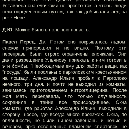
Уставлена она елочками не просто так, а чтобы люди
шли определенным путем, так как добывался лед на
реке Неве.
Д.Ю.
Можно было в полынью попасть.
Павел Перец.
Да. Потом оно покрывалось льдом,
снежок припорошил и не видно. Поэтому эти
переправы были строго ограничены елочками. Они
дали разрешение Ульянову приехать к ним готовить
эти бомбы. “Необходимые ему для работы вещи, как
“посуда”, были посланы с парголовским крестьянином
на лошади. Александр Ильич пробыл в Парголово
немного, три дня, и почти не выходил из комнаты,
занимаясь приготовлением нитроглицерина. После
моя мать передавала, что только случайность
сохранила в тайне все происходившее. Окна
комнаты, где работал Александр Ильич, выходили в
сторону шоссе, где всегда много проезжих. Окна, по
оплошности, не были ничем завешаны и ночью и
вечером, ярко освещенные пламенем спиртовок, не