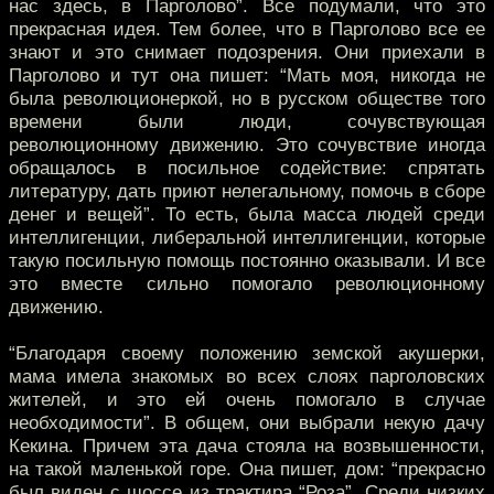
нас здесь, в Парголово”. Все подумали, что это
прекрасная идея. Тем более, что в Парголово все ее
знают и это снимает подозрения. Они приехали в
Парголово и тут она пишет: “Мать моя, никогда не
была революционеркой, но в русском обществе того
времени были люди, сочувствующая
революционному движению. Это сочувствие иногда
обращалось в посильное содействие: спрятать
литературу, дать приют нелегальному, помочь в сборе
денег и вещей”. То есть, была масса людей среди
интеллигенции, либеральной интеллигенции, которые
такую посильную помощь постоянно оказывали. И все
это вместе сильно помогало революционному
движению.
“Благодаря своему положению земской акушерки,
мама имела знакомых во всех слоях парголовских
жителей, и это ей очень помогало в случае
необходимости”. В общем, они выбрали некую дачу
Кекина. Причем эта дача стояла на возвышенности,
на такой маленькой горе. Она пишет, дом: “прекрасно
был виден с шоссе из трактира “Роза”. Среди низких