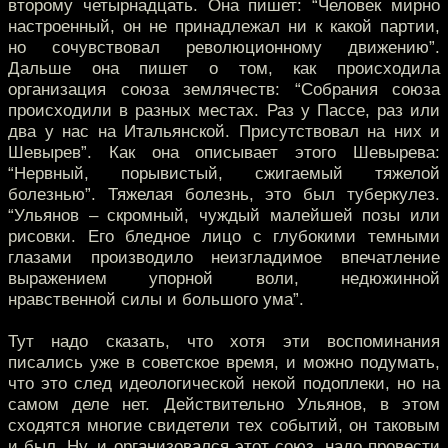
второму четырнадцать. Она пишет: “Человек мирно
настроенный, он не принадлежал ни к какой партии,
но сочувствовал революционному движению”.
Дальше она пишет о том, как происходила
организация союза землячеств: “Собрания союза
происходили в разных местах. Раз у Пассе, раз или
два у нас на Итальянской. Присутствовал на них и
Шевырев”. Как она описывает этого Шевырева:
“Нервный, порывистый, сжигаемый тяжелой
болезнью”. Тяжелая болезнь, это был туберкулез.
“Ульянов – скромный, чуждый малейшей позы или
рисовки. Его бледное лицо с глубокими темными
глазами производило неизгладимое впечатление
выражением упорной воли, недюжинной
нравственной силы и большого ума”.
Тут надо сказать, что хотя эти воспоминания
писались уже в советское время, и можно подумать,
что это след идеологической некой подоплеки, но на
самом деле нет. Действительно Ульянов, в этом
сходятся многие свидетели тех событий, он таковым
и был. Ну, и организовался этот союз, надо провести