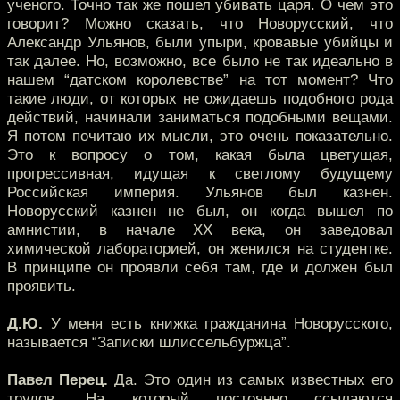
ученого. Точно так же пошел убивать царя. О чем это
говорит? Можно сказать, что Новорусский, что
Александр Ульянов, были упыри, кровавые убийцы и
так далее. Но, возможно, все было не так идеально в
нашем “датском королевстве” на тот момент? Что
такие люди, от которых не ожидаешь подобного рода
действий, начинали заниматься подобными вещами.
Я потом почитаю их мысли, это очень показательно.
Это к вопросу о том, какая была цветущая,
прогрессивная, идущая к светлому будущему
Российская империя. Ульянов был казнен.
Новорусский казнен не был, он когда вышел по
амнистии, в начале XX века, он заведовал
химической лабораторией, он женился на студентке.
В принципе он проявли себя там, где и должен был
проявить.
Д.Ю.
У меня есть книжка гражданина Новорусского,
называется “Записки шлиссельбуржца”.
Павел Перец.
Да. Это один из самых известных его
трудов. На который постоянно ссылаются