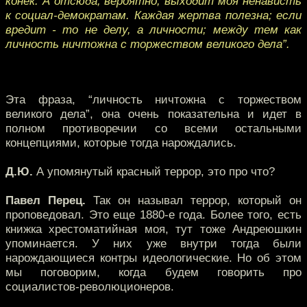
конек. А отсюда, вероятно, выходит моя ненависть
к социал-демократам. Каждая жертва полезна; если
вредит - то не делу, а личности; между тем как
личность ничтожна с торжеством великого дела”.
Эта фраза, “личность ничтожна с торжеством
великого дела”, она очень показательна и идет в
полном противоречии со всеми остальными
концепциями, которые тогда нарождались.
Д.Ю.
А упомянутый красный террор, это про что?
Павел Перец.
Так он называл террор, который он
проповедовал. Это еще 1880-е года. Более того, есть
книжка хрестоматийная моя, тут тоже Андреюшкин
упоминается. У них уже внутри тогда были
нарождающиеся контры идеологические. Но об этом
мы поговорим, когда будем говорить про
социалистов-революционеров.