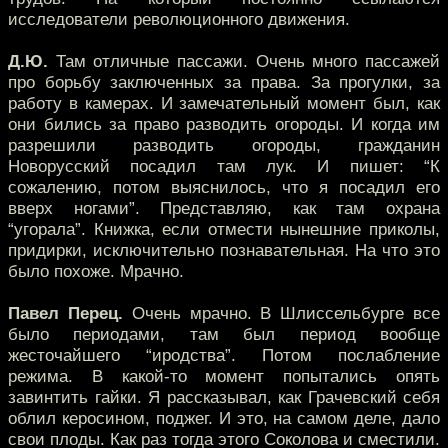
исследователи революционного движения.
Д.Ю.
Там отличные пассажи. Очень много пассажей
про борьбу заключенных за права. За прогулки, за
работу в камерах. И замечательный момент был, как
они бились за право разводить огороды. И когда им
разрешили разводить огороды, гражданин
Новорусский посадил там лук. И пишет: “К
сожалению, потом выяснилось, что я посадил его
вверх ногами”. Представляю, как там охрана
“угорала”. Книжка, если отмести нынешние приколы,
придирки, исключительно познавательная. На что это
было похоже. Мрачно.
Павел Перец.
Очень мрачно. В Шлиссельбурге все
было периодами, там был период вообще
жесточайшего “иродства”. Потом послабление
режима. В какой-то момент попытались опять
завинтить гайки. Я рассказывал, как Грачевский себя
облил керосином, поджег. И это, на самом деле, дало
свои плоды. Как раз тогда этого Соколова и сместили.