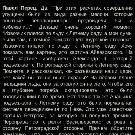
Павел Перец.
Да. “При этих расчетах совершенно
упущены были из вида разные мелочи, которые
опытные революционеры предвидели бы и
избежали...” Дальше очень хороший момент:
“Извозчик плелся по льду к Летнему саду, а мои думы
были там, в темной комнате Петербургской стороны”.
Извозчик плелся по льду к Летнему саду. Хочу
показать вам картину, это картина Айвазовского. На
этой картине изображен Александр II, который
подъезжает с Петроградской стороны к Летнему саду.
Помните, я рассказывал, как разъезжали наши цари,
без какой бы то ни было охраны? На первом плане
пильщики льда, она заготовлялся на лето. Чтобы его
в глубокие погреба складировать, это были
холодильники в то время. Вот, точно так же Ананьина
подъезжала к Летнему саду, это была нормальная
система передвижения по Неве. Это уже известная
картина Беггрова, за которую он получил премию.
Переправа со стрелки Васильевского острова в
сторону Петроградской стороны. Причем обратите
внимание, что эта дорога уставлена елочками.