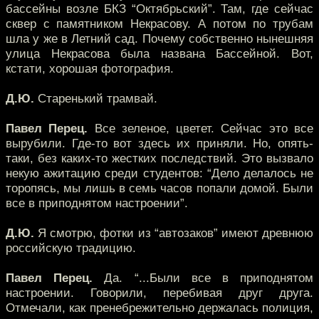
бассейны возле БКЗ “Октябрьский”. Там, где сейчас
сквер с памятником Некрасову. А потом по трубам
шла у же в Летний сад. Почему собственно нынешняя
улица Некрасова была названа Бассейной. Вот,
кстати, хорошая фотография.
Д.Ю.
Старенький трамвай.
Павел Перец.
Все зеленое, цветет. Сейчас это все
вырубили. Где-то вот здесь их приняли. Но, опять-
таки, без каких-то жестких последствий. Это вызвало
некую ажитацию среди студентов: “Дело делалось не
торопясь, мы лишь в семь часов попали домой. Были
все в приподнятом настроении”.
Д.Ю.
Я смотрю, фотки из “автозаков” имеют древнюю
российскую традицию.
Павел Перец.
Да. “...Были все в приподнятом
настроении. Говорили, перебивая друг друга.
Отмечали, как пренебрежительно держалась полиция,