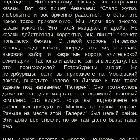
подходе к Николаевскому вокзалу, их встречают
казаки. Вот как пишет Ананьева: “Стало жутко,
любопытно и восторженно радостно”. То есть, это
некое такое приключение. Мы идем все вместе,
казаки какие-то. Это такой мандраж и драйв. Но
казаки действовали корректно, она пишет: “Кое-кто
попытался бежать. С левой стороны Лиговская
канава, сзади казаки, впереди они же, а справа
высокий забор и закрытые ворота учительской
семинарии”. Так попали демонстранты в ловушку. Где
это происходило? Петербуржцы знают. Не
петербуржцы, если вы приезжаете на Московский
вокзал, выходите налево по Лиговке и там такое
здание под названием “Галерея”. Оно протянулось
даже не на один квартал, это огромный торговый
комплекс. Его видно, когда вы подъезжаете на
скоростных поездах из Москвы, по левой стороне.
Раньше на месте этой “Галереи” был целый район.
Эти дома все снесли, потом там долго была такая
яма.
Д.Ю.
Самая дорогая в Европе. По-моему, ее при