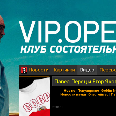
Картинки
Видео
Перев
Новости
Павел Перец и Егор Яко
Новые
|
Популярные
|
Goblin 
Новости науки
|
Опергеймер
|
Пу
29.04.18