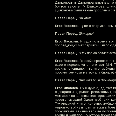
Дьяконовым, Дьяконов вызывал его 
боится высоты. У Дьяконова случил
Дьяконова были явные проблемы с в
Павел Перец.
Он упал.
Егор Яковлев.
...у него закружилась 
Павел Перец.
Шикарно!
Егор Яковлев.
И судя по всему, вот
последующих 4-ёх сериях мы наблюдае
Павел Перец.
С тех пор он боялся леп
Егор Яковлев.
Второй персонаж – эт
своего персонажа он считает М.Н. 
сериям очевидно, что это амбиции
просмотренному материалу, биография 
Павел Перец.
Они хотя бы в Википеди
Егор Яковлев.
Ну я думаю, да, там в
сценаристы «Демона революции», п
мемуарах начальника контрразведки 
просто смешно! Здесь всё-таки как
Тухачевский – это, конечно, амбици
мировую войну и практически в боев
поручиками, заканчивали её полковн
армии и началось быстрое производ