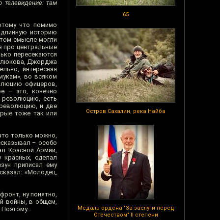
о телевидение: там
65
отому что помимо
одлинную историю
 этом смысле могли
е про центральные
лько пересекаются
 Милюкова, Джорджа
ельно, интересная
мукам», во всяком
волюцию офицеров,
ое – это, конечно
л революцию, есть
 революцию, и две
Остров Сахалин, река Найба
орые тоже так или
 что только можно,
ассказывал – особо
ал Красной Армии,
у красных, сделал
зун приписал ему
сказал: «Молодец,
ронт, ну понятно,
й войны, в общем,
Медаль ордена "За заслуги перед
Поэтому...
Отечеством" II степени