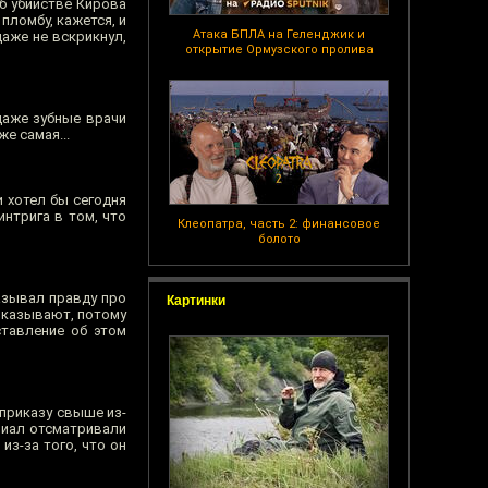
б убийстве Кирова
пломбу, кажется, и
Атака БПЛА на Геленджик и
даже не вскрикнул,
открытие Ормузского пролива
даже зубные врачи
е самая...
и хотел бы сегодня
нтрига в том, что
Клеопатра, часть 2: финансовое
болото
казывал правду про
Картинки
показывают, потому
ставление об этом
 приказу свыше из-
ериал отсматривали
из-за того, что он