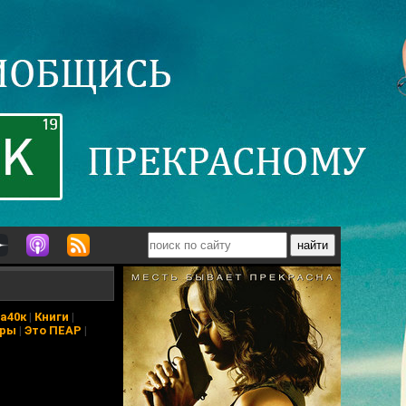
а40к
|
Книги
|
еры
|
Это ПЕАР
|