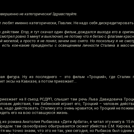
овершенно не категорически! Здравствуйте.
ут любят именно категорически, Павлик. Не надо себя дискредитировать
 действии. Егор, я тут скачал один фильм, дождался выхода его в оригин
осмотрел ровно 5 минут и выключил, не потому что я бегаю с флагами кра
 могилой, а просто я не понял, зачем оно снято. Но поскольку я не смот
е есть кое-какие прецеденты с освещением личности Сталина в масс-м
я фигура. Ну из последнего – это фильм «Троцкий», где Сталин п
 эксы на Кавказе, а потом приезжает...
приезжает на II съезд РСДРП, слышит там речь Льва Давидовича Троцк
еловек действия, там Хабенский играет его, Троцкий – человек действ
в, надо действовать. Сталину это очень нравится, но Троцкий не пожима
идеть его на всю оставшуюся жизнь.
 из романа Анатолия Рыбакова «Дети Арбата», я читал эту книгу в 15 ле
бредом: там своеобразно обыгрывается сюжет убийства С.М. Кирова, к
я мы точно знаем, что это не так, уже сегодня, но Рыбаков был одним и