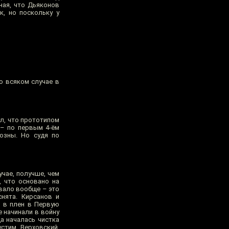
ная, что Дьяконов
к, но поскольку у
о всяком случае в
л, что прототипом
 – по первым 4-ём
озны. Но судя по
учае, получше, чем
, что основано на
вало вообще – это
снята. Кирсанов и
л в плен в Первую
 начинали в войну
а началась чистка
стим, Верховский,