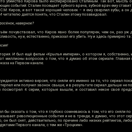
что убийство Кирова было инспирировано Сталиным. Так вот, мысль о
ющих событий: Сталин посещает зубного врача, зубной врач ему ставит 
 С.М. Киров, и вот такой хороший человек – я ему сверлил зубы, а он 
 И читателю даётся понять, что Сталин этому позавидовал.
росёнок, наверное?
ём почувствовал, что Киров явно более популярен, чем он, раз уж 
вость, ну и, естественно, приказал его убить. Ну и здесь примерно та ж
рсия!
тория. И был ещё фильм «Крылья империи», о котором я, собственно, 
ют миллионы вопросов о том, что я думаю об этом сериале. Главная и
оказа на Первом канале.
суждается активно версия, что сняли его именно за то, что сериал по
стерпел или получил звонок свыше, и в результате сериал дальше не 
я посмотрел 4 серии, которые вышли, и составил некое своё пред
ел бы сказать о том, что я глубоко сомневаюсь в том, что его сняли по
оказывает революционные события и не в тренде, я думаю, что этот с
, он был снят, действительно, по причине либо низких рейтингов, либо 
дуктами Первого канала, с тем же «Троцким».