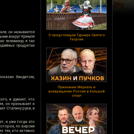
.
але, он называется
О предстоящем Турнире Святого
сными вокруг Кремля
Георгия
рю телевизор, я так
едийных продуктах
оказан бандитом,
Признание Меркель и
возвращение России в большой
спорт
ого, и думает, что
ия, он призывает к
ет Сталину руки, и
т, и уже тогда это
оторое, по версии
з тех, кто активно