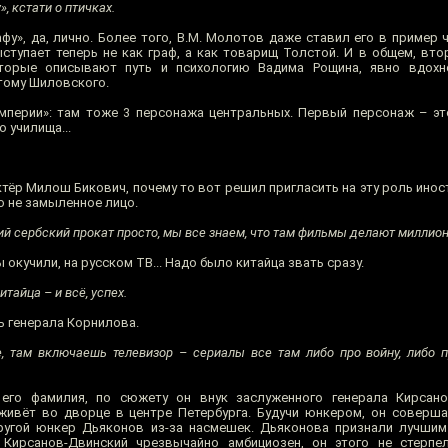
, кстати о птичках.
афу», да, лично. Более того, В.М. Молотов даже ставил его в пример
тупает теперь не как граф, а как товарищ Толстой. И в общем, втор
торые описывают путь и психологию Вадима Рощина, явно вдохн
тому Шиловского.
перии»: там тоже 3 персонажа центральных. Первый персонаж – эт
 училища...
ктёр Милош Бикович, почему то вот решил пригласить на эту роль иност
о не замыленное лицо.
ий сербский прокат просто, мы все знаем, что там фильмы делают миллио
 окучили, на русском ТВ... Надо было китайца звать сразу.
итайца – и всё, успех.
ь генерала Корнилова.
, там включаешь телевизор – сериалы все там либо про войну, либо п
его фамилия, по сюжету он внук заслуженного генерала Кирсано
живёт во дворце в центре Петербурга. Будучи юнкером, он соверш
другой юнкер Дьяконов из-за насмешек. Дьяконова признали лучши
 Кирсанов-Двинский чрезвычайно амбициозен, он этого не стерпел