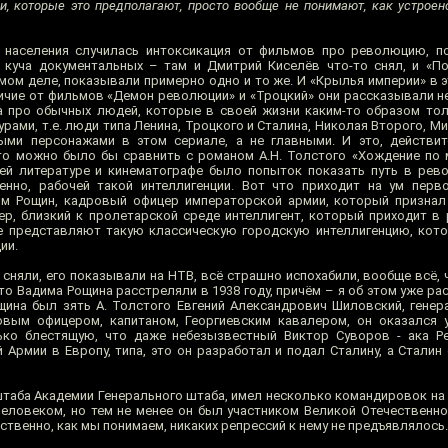
, которые это предполагают, просто вообще не понимают, как устроен
 населения случилась интоксикация от фильмов про революцию, п
куча документальных – там и Дмитрий Киселёв что-то снял, и «П
самом деле, показывали примерно одно и то же. И «Крылья империи» в
личие от фильмов «Демон революции» и «Троцкий» они рассказывали н
а про обычных людей, которые в своей жизни каким-то образом то
гурами, т.е. люди типа Ленина, Троцкого и Сталина, Николая Второго,
ыми персонажами в этом сериале, а не главными. И это, действит
-то можно было бы сравнить с романом А.Н. Толстого «Хождение по 
шей литературе и кинематографе было попыток показать путь в ре
енно, рабочей такой интеллигенции. Вот что приходит на ум перв
дим Рощин, кадровый офицер императорской армии, который призна
нер, близкий к пролетарской среде интеллигент, который приходит в
е представляют такую классическую городскую интеллигенцию, кот
ии.
 сняли, его показывали на НТВ, всё страшно испохабили, вообще всё,
то Вадима Рощина расстреляли в 1938 году, причём – я об этом уже р
ина был зять А. Толстого Евгений Александрович Шиловский, генер
овым офицером, капитаном, Георгиевским кавалером, он оказался 
ько блестящую, что даже небезызвестный Виктор Суворов - ака Ре
Армии в Европу, типа, это он разработал и подал Сталину, а Сталин 
таба Академии Генерального штаба, имел несколько командировок на ф
еловеком, но тем не менее он был участником Великой Отечественно
ственно, как мы понимаем, никаких репрессий к нему не предъявлялось. 