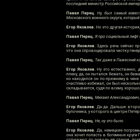
последний министр Российской империи
Павел Перец.
Ну, был самый извест
Московского военного округа, который 
Егор Яковлев.
Но это другая история, 
Павел Перец.
Я про социальный лифт 
Егор Яковлев.
Здесь речь сейчас п
что она спровоцировала чистку гене
Павел Перец.
Так даже в Пажеский ко
Егор Яковлев.
Ну это естественно, 
плену, да, он пытался бежать, он бе
но находился он по-прежнему в чине 
счастливо избежал, он был несколько
складывается, судя по всему, хорошо,
Павел Перец.
Михаил Александрович, 
Егор Яковлев.
Да-да. Дальше: второ
булочника, у которого в центре Пете
Павел Перец.
Не, ну это было.
Егор Яковлев.
Да, немецкие погромы 
она хочет попасть в богемные круги 
отпускают по поводу её стихов, поэт