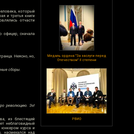
 человека, который
ая и третья книги
овлялись отчасти
о офицер, сначала
ранца. Неясно, но,
Медаль ордена "За заслуги перед
Отечеством" II степени
нные сборы.
ро революцию. Эх!
ва, из блестящей
РВИО
ает неблаговидный
м юнкером курса и
, насмехался над