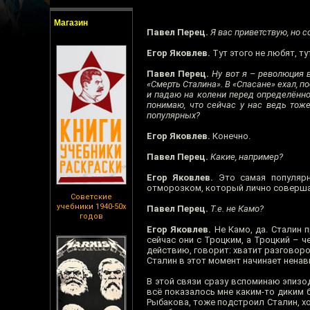
Магазин
Павел Перец.
Я вас приветствую, но с
Егор Яковлев.
Тут этого не любят, т
Павел Перец.
Ну вот я – революция в
«Смерть Сталина». В «Спасане» ехал, п
и падаю на колени перед определённой
понимаю, что сейчас у нас ведь тож
популярных?
Егор Яковлев.
Конечно.
Павел Перец.
Какие, например?
Егор Яковлев.
Это самая популярна
отморозком, который лично совершает
Советские
учебники 1940-50х
Павел Перец.
Т.е. не Камо?
годов
Егор Яковлев.
Не Камо, да. Сталин 
сейчас они с Троцким, а Троцкий – ч
действию, говорит: хватит разговоро
Сталин в этот момент начинает ненав
В этой связи сразу вспоминаю эпизод
всё показалось мне каким-то диким 
Рыбакова, тоже подстроил Сталин, хот