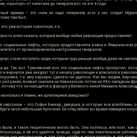
, «прыгнул» от капитана до генерала вот за эти 4 года.
ный пример – это «нам не надо генералов, есть у нас солдат Мурало
тоже там был...
это уже история советская, а я...
просто хотел сказать, который вообще любая революция предоставляет.
ро социальные лифты, которые предоставляла война и Февральская 
ралитета от промонархически настроенных генералов.
рпус стали поступать люди, которым туда раньше вообще даже не светил
да-да. Так вот Тухачевский все эти социальные лифты пропустил, пот
жал и вернулся уже аккурат тут к началу революции и вписался в револ
поручика, т.е. ему карьеры сделать не удалось. Как мы видим, Кирса
 раз ранен, воевал сначала на Кавказском, потом на Юго-западном фро
 потому что он находится в фаворе у Великого князя Михаила Александр
насколько я помню, же артиллерией заведовал?
й персонаж – это Софья Беккер, девушка, в которую все влюблены, о
рбурга своя небольшая булочная. Её отец гибнет во время немецких погр
были, и такое теоретически могло быть. Она поэтесса, или поэт, как 
Петрограда, и ей это удаётся, правда, судя по тем язвительным реплик
есса она никудышная, и для того, чтобы в итоге попасть в эти круги,