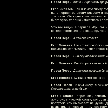
Павел Перец.
Как и к «красному графу»
Егор Яковлев.
Как и к «красному гр
явно порвал со своим классом и выс
трилогии «Хождение по мукам» ко
биографией хорошо известного Толс
Что мы видим в сериале «Крылья им
юнкер Николаевского кавалерийского
Павел Перец.
А кто его играет?
Егор Яковлев.
Его играет сербский а
возможно, стремились найти какое-т
Павел Перец.
Они окучивали гигантск
Егор Яковлев.
Они бы русский хотя бы
Павел Перец.
Да, кстати, позвали бы к
Егор Яковлев.
Китайца можно на рол
Павел Перец.
Я был когда в Пекине
Перевода, жаль, не было.
Егор Яковлев.
Кирсанов-Двинский 
аристократической семьи, которая 
поступок, его вызывает на дуэль 
назначили в караул к императору.