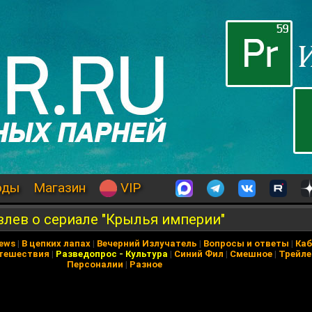
оды
Магазин
VIP
влев о сериале "Крылья империи"
News
|
В цепких лапах
|
Вечерний Излучатель
|
Вопросы и ответы
|
Каб
тешествия
|
Разведопрос
-
Культура
|
Синий Фил
|
Смешное
|
Трейл
Персоналии
|
Разное