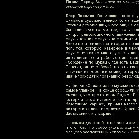
Павел Перец.
Мне кажется, что люди
основной параметр – это...
Егор Яковлев.
Возможно, просто у
фильмов художественных была ещё 
Русской революции», и все они, на 
бы отличаться только тем, что в от
фигуры революционного движения, 
случайно или не случайно с этими фи
Бьюкенена, являются второстепенн
попытка, которую, наверное, в чём
случае не так-то много у нас в на
интеллигентов и рабочих одноврем
«Хождение по мукам», где есть Ва
Телегин, он не рабочий, но он инже
девушки из хорошей семьи, которы
иначе приходят к признанию революц
Ну, фильм «Хождение по мукам» тоже
самое главное – в конце сообщили, ч
смешно, что прототипом Вадима Рощ
который, действительно, был кадр
блестящую карьеру, причём настол
авторство плана вторжения Красной 
Шиловский», и утвердил.
На самом деле он был начальником ш
что он был не особо уже молодым ч
всецело заслуженный человек, и есте