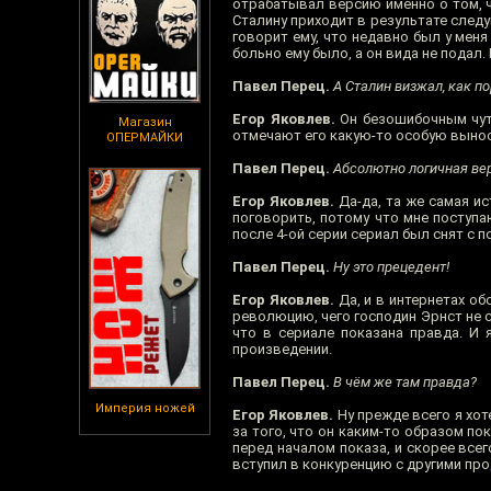
отрабатывал версию именно о том, 
Сталину приходит в результате следу
говорит ему, что недавно был у меня
больно ему было, а он вида не подал.
Павел Перец.
А Сталин визжал, как по
Егор Яковлев.
Он безошибочным чуть
Магазин
отмечают его какую-то особую выносли
ОПЕРМАЙКИ
Павел Перец.
Абсолютно логичная ве
Егор Яковлев.
Да-да, та же самая ис
поговорить, потому что мне поступа
после 4-ой серии сериал был снят с п
Павел Перец.
Ну это прецедент!
Егор Яковлев.
Да, и в интернетах об
революцию, чего господин Эрнст не 
что в сериале показана правда. И 
произведении.
Павел Перец.
В чём же там правда?
Империя ножей
Егор Яковлев.
Ну прежде всего я хот
за того, что он каким-то образом п
перед началом показа, и скорее всего
вступил в конкуренцию с другими про