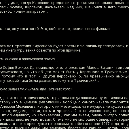
на дуэль, тогда Кирсанов предложил стреляться на крыше дома, з
ась осечка, Кирсанов, насмехаясь над ним, швырнул в него снежо
естибулярным аппаратом...
голова, он упал и погиб. Это, собственно, первая сцена фильма.
 эта вот трагедия Кирсанова будет потом всю жизнь преследовать, в
м у него угрызения совести по этой причине.
ить снежки и просыпался ночью...
о Софья Беккер. Да, немножко отвлечёмся: сам Милош Бикович говори
Тухачевского, но что общего может быть у Кирсанова с Тухачевским
, потому что и тот, и другой персонажи были чрезвычайно амбици
у них всё-таки была разная, потому что Тухачевский...
ю-то залезали и читали про Тухачевского?
идно, что с историческим материалом люди знакомы, ну во всяком сл
отому что в «Демон революции» вообще с самого начала говорится
Алексея Мезенцева, которого ни Мезенцева, ни мемуаров не существо
ая-то, видимо, канва, хоть и чрезвычайно поверхностная, но она 
и их объединяют, но Тухачевский , как мы знаем, очень быстро попа
ых действиях не участвовал. Очень многие молодые офицеры, которые
иками, а некоторые даже генералами, особенно после 1917 года, когд
ство в высшие чины, мы замечаем блестящие карьеры: ну там, допу