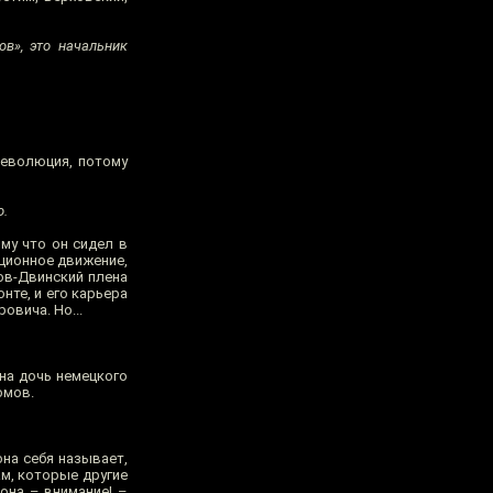
в», это начальник
революция, потому
о.
ому что он сидел в
юционное движение,
нов-Двинский плена
нте, и его карьера
овича. Но...
на дочь немецкого
омов.
она себя называет,
ам, которые другие
 она – внимание! –