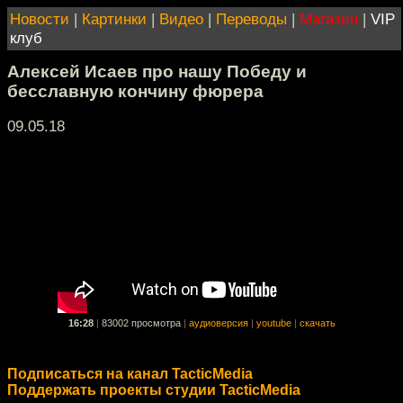
Новости
|
Картинки
|
Видео
|
Переводы
|
Магазин
|
VIP
клуб
Алексей Исаев про нашу Победу и
бесславную кончину фюрера
09.05.18
16:28
|
83002 просмотра
|
аудиоверсия
|
youtube
|
скачать
Подписаться на канал TacticMedia
Поддержать проекты студии TacticMedia