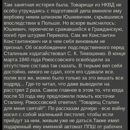
Там занятная история была. Товарищи из НКВД не
особо утруждаясь с подготовкой дела вменяли ему
вербовку неким шпионом Юшкевичем, скрывшимся
впоследствии в Польше. Но вскоре выяснилось:
Юшкевич, героически сражавшийся в Гражданскую,
погиб при штурме Перекопа. Сам же Константин
Константинович ни в чем себя виновным не
признал. Об освобождении подследственного перед
Сталиным ходатайствовал С. К. Тимошенко. В конце
марта 1940 года Рокоссовского освободили за
отсутствие состава так сказать. В тюрьме вел себя
достойно, никого не сдал, хотя его сдавали все,
поляк все же, можно было только за это вешать все
подряд... Где-то читал, что даже выводили на
расстрел 2 раза. Самое главное в этом то, что когда
после 53 года ему предложили помыть косточки
Сталину, Рокоссовский ответил: "Товарищ Сталин
для меня святой!". По рассказам дочери - всю войну
носил с собой маленький пистолет, чтобы если
прийдут за ним, живым уже не даться.Также имел
подаренный ему именной автомат ППШ от рабочих