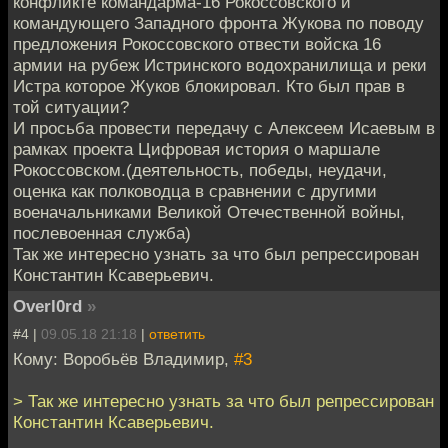
конфликте командарма-16 Рокоссовского и
командующего Западного фронта Жукова по поводу
предложения Рокоссовского отвести войска 16
армии на рубеж Истринского водохранилища и реки
Истра которое Жуков блокировал. Кто был прав в
той ситуации?
И просьба провести передачу с Алексеем Исаевым в
рамках проекта Цифровая история о маршале
Рокоссовском.(деятельность, победы, неудачи,
оценка как полководца в сравнении с другими
военачальниками Великой Отечественной войны,
послевоенная служба)
Так же интересно узнать за что был репрессирован
Константин Ксаверьевич.
Overl0rd
»
#4 |
09.05.18 21:18
|
ответить
Кому: Воробьёв Владимир,
#3
> Так же интересно узнать за что был репрессирован
Константин Ксаверьевич.