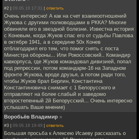
#2 |
09.05.18 17:31
|
ответить
Очень интересно! А как на счет взаимоотношений
Жукова с другими полководцами в РККА? Многие
обвиняли его в звездной болезни. Известна история
с Коневым, когда Жуков спас его от судьбы Павлова
в октябре 1941, а в середине 50х Конев
отблагодарил его тем, что помог снять с поста
Министра обороны... Или Рокоссовский.. Командир
кавкорпуса, где Жуков командовал дивизией, попал
под репрессии, потом командарм-16 на Западном
фронте Жукова, вроде друзья, а потом ради того,
чтобы Жуков брал Берлин, Константина
Константиновича снимает с 1 Белорусского и
отправляют на более слабый и заведомо
второстепенный 2й Белорусский... Очень интересно
услышать Ваше мнение)
Воробьёв Владимир
»
#3 |
09.05.18 19:49
|
ответить
Большая просьба к Алексею Исаеву рассказать о