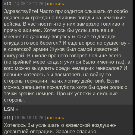
#10 |
14.05.18 11:26
|
ответить
Здравствуйте! Часто приходится слышать от особо
одаренных граждан о влиянии погоды на немецкие
войска. В частности что у них замерзло топливо и
прочую ахинею. Хотелось бы услышать ваше
мнение по данному вопросу и какие то догадки
откуда это все берется? И еще вопрос по существу -
в советской армии Жуков был самой известной
фигурой. В школе про него говорят больше всего.
(по крайней мере когда я учился было именно так), а
кого можно выделить среди немецких генералов? И
вообще хотелось бы посмотреть на войну со
стороны германии, на их логику действий. Если
можно, запишите пожалуйста хотя бы один ролик с
точки зрения немцев. Про их успехи и сильные
стороны.
LSN
»
#11 |
18.05.18 10:26
|
ответить
Хотелось бы услышать о вяземской воздушно-
десантной операции. Заранее спасибо.