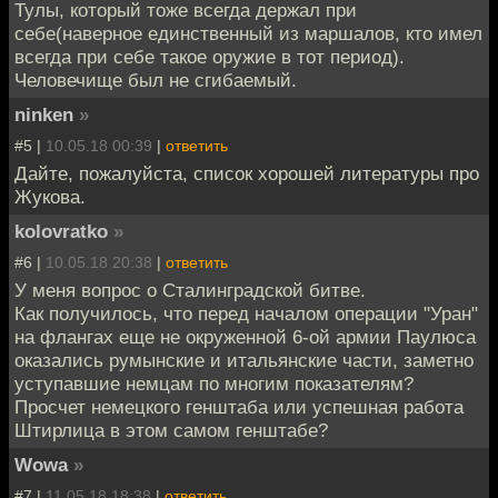
Тулы, который тоже всегда держал при
себе(наверное единственный из маршалов, кто имел
всегда при себе такое оружие в тот период).
Человечище был не сгибаемый.
ninken
»
#5 |
10.05.18 00:39
|
ответить
Дайте, пожалуйста, список хорошей литературы про
Жукова.
kolovratko
»
#6 |
10.05.18 20:38
|
ответить
У меня вопрос о Сталинградской битве.
Как получилось, что перед началом операции "Уран"
на флангах еще не окруженной 6-ой армии Паулюса
оказались румынские и итальянские части, заметно
уступавшие немцам по многим показателям?
Просчет немецкого генштаба или успешная работа
Штирлица в этом самом генштабе?
Wowa
»
#7 |
11.05.18 18:38
|
ответить