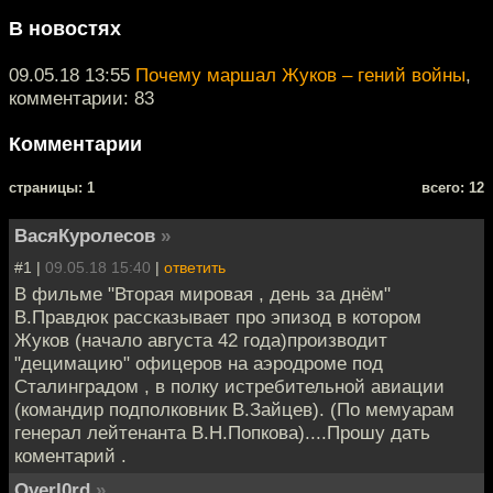
В новостях
09.05.18 13:55
Почему маршал Жуков – гений войны
,
комментарии: 83
Комментарии
cтраницы: 1
всего: 12
ВасяКуролесов
»
#1 |
09.05.18 15:40
|
ответить
В фильме "Вторая мировая , день за днём"
В.Правдюк рассказывает про эпизод в котором
Жуков (начало августа 42 года)производит
"децимацию" офицеров на аэродроме под
Сталинградом , в полку истребительной авиации
(командир подполковник В.Зайцев). (По мемуарам
генерал лейтенанта В.Н.Попкова)....Прошу дать
коментарий .
Overl0rd
»