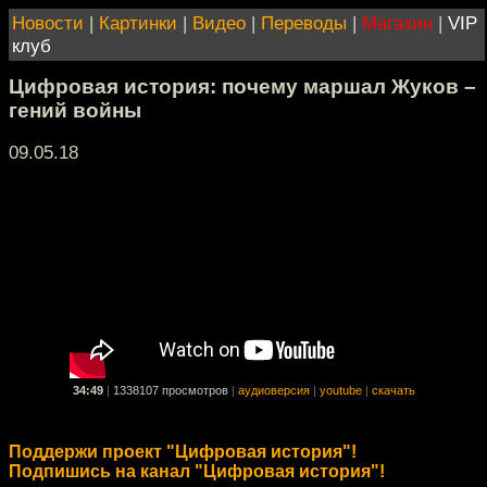
Новости
|
Картинки
|
Видео
|
Переводы
|
Магазин
|
VIP
клуб
Цифровая история: почему маршал Жуков –
гений войны
09.05.18
34:49
|
1338107 просмотров
|
аудиоверсия
|
youtube
|
скачать
Поддержи проект "Цифровая история"!
Подпишись на канал "Цифровая история"!