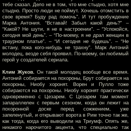
тебе сказал. Дело не в том, что мне стыдно, хотя мне
стыдно. Просто люди не поймут. Хочешь отомстить в
свое время? Буду рад помочь”. И тут пробуждение
Марка Антония. “Вставай! Забыл какой день?” –
“Какой? Не шути, я не в настроении”. – “Успокойся,
сегодня мой день”. – “По-моему, я не драл женщин в
траурном платье”. – “И сегодня не будешь”. – “Не
встану, пока кого-нибудь не трахну”. Марк Антоний
молодец, везде себя проявил. По-моему, он любимый
герой у создателей сериала.
Клим Жуков.
Он такой молодец вообще все время.
Антоний собирается на похороны, Брут собирается на
похороны, Ниобу хоронят. Ворен и Пулло тоже
собираются на похороны. Ниобу хоронят практически
одновременно с Цезарем. С Цезарем там момент
запараллелен с первым сезоном, когда он лежит на
похоронной доске перед сожжением, уже
запеленутый, и открывают ворота в Рим точно так же,
как тогда, когда его выводили на Триумф. Опять же,
никакого нарочитого акцента, что специально так