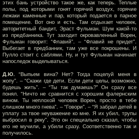
этих бань устройство такое же, как теперь. Теплые
полы, под которыми гонят горячий воздух, горячие
лежаки каменные и пар, который подается в парное
помещение. Вот оно и есть. Там отдыхает человек,
авторитетный бандит, Эраст Фульман. Шум какой-то
из предбанника. Тут заходит окровавленный Ворен,
Фульман говорит: “Флавий”. – “Флавий не придет”.
Выбегает в предбанник, там уже все покрошены. И
Пулло стоит с саблями. Ну, и тут Фульман начинает
напоследок выделываться.
Д.Ю.
“Выпьем вина? Нет? Тогда поцелуй меня в
жопу”. – “Скажи где дети. Если дети целы, возможно,
будешь жить”. – “Ты так думаешь?” Он сразу все
понял. “Ничто не сравнится с хорошим фалернским
вином. Ты неплохой человек Ворен, просто в тебе
слишком много гнева”. – “Говори”. – “Я забрал детей в
уплату за твое неуважение ко мне. Я их убил, трупы
выбросил в реку”. Это он специально сказал, чтобы
его не мучили, а убили сразу. Соответственно так и
получилось.