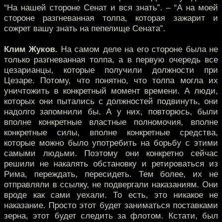
“На нашей стороне Сенат и вся знать”. – “А на моей
стороне разгневанная толпа, которая зажарит и
сожрет вашу знать на пепелище Сената”.
Клим Жуков.
На самом деле на его стороне была не
только разгневанная толпа, а в первую очередь все
цезарианцы, которые получили должности при
Цезаре. Потому, что понятно, что толпа могла их
уничтожить в конкретный момент времени. А люди,
которых они пытались с должностей подвинуть, они
надолго запомнили бы. А у них, повторюсь, были
вполне конкретные властные полномочия, вполне
конкретные силы, вполне конкретные средства,
которые можно было употребить на борьбу с этими
самыми людьми. Поэтому они конкретно сейчас
решили не накалять обстановку и ретироваться из
Рима, переждать, пересидеть. Тем более, их не
отправляли в ссылку, не подвергали наказаниям. Они
вроде как сами уехали. То есть, это никакое не
наказание. Просто этот будет заниматься поставками
зерна, этот будет следить за флотом. Кстати, был