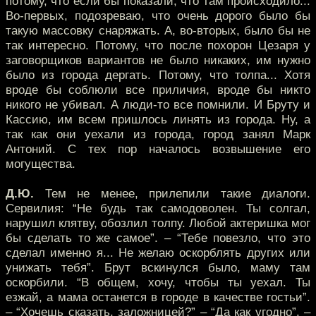
потому, что если бы показали, что там происходило...
Во-первых, подозреваю, что очень дорого было бы
такую массовку снаряжать. А, во-вторых, было бы не
так интересно. Потому, что после похорон Цезаря у
заговорщиков вариантов не было никаких, им нужно
было из города дергать. Потому, что толпа... Хотя
вроде бы соблюли все приличия, вроде бы никто
никого не убивал. А люди-то все помнили. И Бруту и
Кассию, им всем пришлось линять из города. Ну, а
так как они уехали из города, город занял Марк
Антоний. С тех пор началось возвышение его
могущества.
Д.Ю.
Тем не менее, прилепили такие диалоги.
Сервилия: “Не будь так самодоволен. Ты солгал,
нарушил клятву, обозлил толпу. Любой актеришка мог
бы сделать то же самое”. – “Тебе повезло, что это
сделал именно я... Не желаю оскорблять других или
унижать тебя”. Брут вскинулся было, маму там
оскорбили. “В общем, хочу, чтобы ты уехал. Ты
езжай, а мама останется в городе в качестве гостьи”.
– “Хочешь сказать, заложницей?” – “Да как угодно”. –