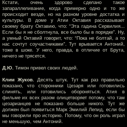
Кстати, очень здорово сделано такое
запараллеливание, когда примерно одно и то же
происходит везде, но на разном уровне достатка и
культуры. В доме у Атии Октавия рассказывает
своему брату Октавию, что: “Эта гадина Сервилия...
Если бы я не сболтнула, все было бы в порядке”. Ну,
а умный Октавий говорит, что: “Пока не болтай, а то
нас сочтут соучастниками”. Тут врывается Антоний,
тоже в шоке. У него, правда, в отличие от Брута,
ничего не трясется.
Д.Ю.
Тимон привел своих людей.
Клим Жуков.
Десять штук. Тут как раз правильно
показано, что сторонники Цезаря или готовились
слинять, или готовились обороняться. Атия в
фильме их всех разом олицетворяет потому, что там
цезарианцев не показано больше никого. Тут же
должен был появиться Марк Эмилий Лепид, если бы
мы говорили про историю. Потому, что он роль играл
не меньшую, чем Антоний.