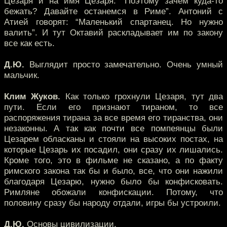
Цезаря и на имя Цезаря: “Поэтому зачем куда-то
бежать? Давайте останемся в Риме”. Антоний с
Атией говорят: “Маленький спартанец. Но нужно
валить”. И тут Октавий раскладывает им по закону
все как есть.
Д.Ю.
Выглядит просто замечательно. Очень умный
мальчик.
Клим Жуков.
Как только грохнули Цезаря, тут два
пути. Если его признают тираном, то все
распоряжения тирана за все время его тиранства, они
незаконны. А так как почти все помпеянцы были
Цезарем обласканы и стояли на высоких постах, на
которые Цезарь их посадил, они сразу их лишались.
Кроме того, это в фильме не сказано, а по факту
римского закона так бы и было, все, что они нажили
благодаря Цезарю, нужно было бы конфисковать.
Римляне обожали конфискации. Потому, что
половину сразу бы народу отдали, игры бы устроили.
Д.Ю.
Основы цивилизации.