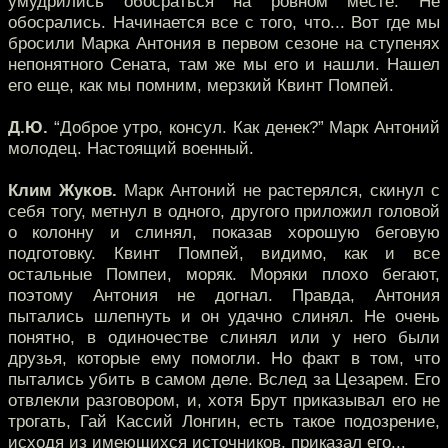
умудрились обосраться на ровном месте. Не
обосрались. Начинается все с того, что... Вот где мы
бросили Марка Антония в первом сезоне на ступенях
непонятного Сената, там же мы его и нашли. Нашел
его еще, как мы помним, мерзкий Квинт Помпей.
Д.Ю.
“Доброе утро, консул. Как денек?” Марк Антоний
молодец. Настоящий военный.
Клим Жуков.
Марк Антоний не растерялся, скинул с
себя тогу, метнул в одного, другого приложил головой
о колонну и слинял, показав хорошую беговую
подготовку. Квинт Помпей, видимо, как и все
остальные Помпеи, моряк. Моряки плохо бегают,
поэтому Антония не догнал. Правда, Антония
пытались шлепнуть и он удачно слинял. Не очень
понятно, в одиночестве слинял или у него были
друзья, которые ему помогли. Но факт в том, что
пытались убить в самом деле. Вслед за Цезарем. Его
отвлекли разговором, и, хотя Брут приказывал его не
трогать, Гай Кассий Лонгин, есть такое подозрение,
исходя из имеющихся источников, приказал его...