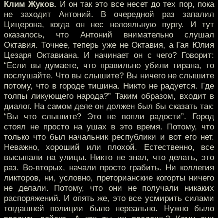
Клим Жуков.
И он так это все несет до тех пор, пока
не заходит Антоний. В очередной раз запалил
Цицерона, когда он нес нелояльную пургу. И тут
оказалось, что Антоний внимательно слушал
Октавия. Точнее, теперь уже не Октавия, а Гая Юлия
Цезаря Октавиана. И начинает он с чего? Говорит:
“Если вы думаете, что правильно убили тирана, то
послушайте. Что вы слышите? Вы ничего не слышите
потому, что в городе тишина. Никто не радуется. Где
толпы ликующего народа?” Таким образом, входит в
диалог. На самом деле он должен был бы сказать так:
“Вы что слышите? Это не вопли радости”. Город
стоял не просто на ушах в это время. Потому, что
только что был начальник республики и вот его нет.
Неважно, хороший или плохой. Естественно, все
высыпали на улицы. Никто не знал, что делать, это
раз. Во-вторых, начали просто грабить. Ни коллегия
ликторов, ни, условно, преторианские когорты ничего
не делали. Потому, что они не получали никаких
распоряжений. И опять же, это все усмирить силами
тогдашней полиции было нереально. Нужно было