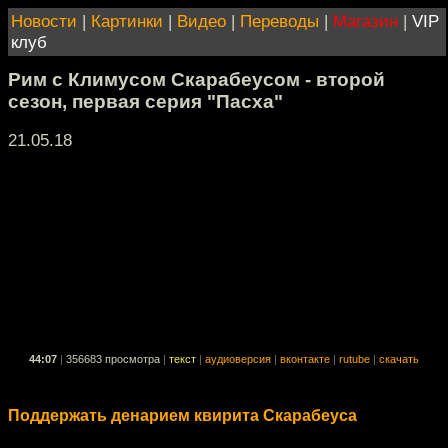
Новости
|
Картинки
|
Видео
|
Переводы
|
Магазин
|
VIP
клуб
Рим с Климусом Скарабеусом - второй
сезон, первая серия "Пасха"
21.05.18
44:07
|
356683 просмотра
|
текст
|
аудиоверсия
|
вконтакте
|
rutube
|
скачать
Поддержать денарием квирита Скарабеуса