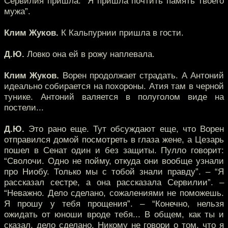
Сервилия пришла: “Я пришла почтить память твоего
мужа”.
Клим Жуков.
К Кальпурнии пришла в гости.
Д.Ю.
Ловко она ей в рожу наплевала.
Клим Жуков.
Ворен продолжает страдать. А Антоний
идеально собирается на похороны. Атия там в черной
тунике. Антоний валяется в полуголом виде на
постели...
Д.Ю.
Это рано еще. Тут обсуждают еще, что Ворен
отправился домой посмотреть в глаза жене, а Цезарь
пошел в Сенат один и без защиты. Пулло говорит:
“Сволочи. Одно не пойму, откуда они вообще узнали
про Ниобу. Только мы с тобой знали правду”. – “Я
рассказал сестре, а она рассказала Сервилии”. –
“Неважно. Дело сделано, сожалениями не поможешь.
Я прошу у тебя прощения”. – “Конечно, нельзя
ожидать от юноши вроде тебя... В общем, как ты и
сказал, дело сделано. Никому не говори о том, что я