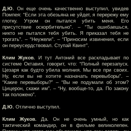
Д.Ю.
Он еще очень качественно выступил, увидев
Помпея: “Если эта обезьяна не уйдет, я перережу ему
глотку. Утром он пытался убить меня. Его
присутствие оскорбительно”. – “Ты ошибаешься,
никто не пытался тебя убить. Я приказал тебя не
трогать”. – “Неужели”. – “Приносим извинения, если
он переусердствовал. Ступай Квинт”.
Клим Жуков.
И тут Антоний все раскладывает по
системе Октавия, говорит, что: “Полный перезапуск.
Цезаря как будто убила молния. Мы все при своих.
Ну, если вы не хотите назначать перевыборы”. –
“Какие перевыборы?” – “Вы не подумали об этом?
Цицерон, скажи им”. – “Ну, вообще-то, да. По закону
так положено”.
Д.Ю.
Отлично выступил.
Клим Жуков.
Да. Он не очень умный, но как
тактический командир, он в фильме великолепен.