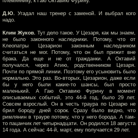
племяннику, к Гаю Октавию Фурину.
Д.Ю.
Угадал наш тренер с заменой. И выбрал кого
надо.
Клим Жуков.
Тут дело такое. У Цезаря, как мы знаем,
не было законного наследники. Потому, что от
Клеопатры Цезарион законным наследником
считаться не мог. Потому, что он был прижит вне
брака. Да еще и не от гражданки. А Октавий
получался, через Атию, родственником Цезаря.
Почти по прямой линии. Поэтому его усыновить было
нормально. Это раз. Во-вторых, Цезарион, даже если
бы у него были какие-то шансы, был просто
маленький. А Гаю Октавию Фурину в момент
описываемых событий, это 44-й год, было 29 лет.
Совсем взрослый. Он в честь траура по Цезарю не
брил бороду дней сорок. Сразу было видно, что
римлянин в трауре потому, что у него борода. А там-
то пацанчик лет четырнадцати. Он родился 18 августа
14 года. А сейчас 44-й, март, ему получается 29 лет.