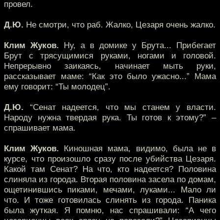
провел.
Д.Ю.
Не смотри, что раб. Жалко, Цезаря очень жалко.
Клим Жуков.
Ну, а в домике у Брута... Прибегает
Брут с трясущимися руками, ногами и головой.
Непрерывно заикаясь, начинает мыть руки,
рассказывает маме: “Как это было ужасно...” Мама
ему говорит: “Ты молодец”.
Д.Ю.
“Сенат надеется, что мы станем у власти.
Народу нужна твердая рука. Ты готов к этому?” –
спрашивает мама.
Клим Жуков.
Киношная мама, видимо, была не в
курсе, что произошло сразу после убийства Цезаря.
Какой там Сенат? На что, кто надеется? Половина
слиняла из города. Вторая половина засела по домам,
ощетинившись пиками, мечами, луками... Мало ли
что. И тоже готовилась слинять из города. Паника
была жуткая. Я помню, нас спрашивали: “А чего