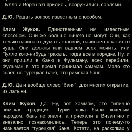
Пулло и Ворен взъярились, вооружились саблями.
Д.Ю.
Решать вопрос известным способом.
Клим Жуков.
Единственным им известным
способом. Они же больше ничего не могут. Они, как
только начинают думать головой, начинается какая-то
чушь. Они должны или вдвоем всех мочить, или
Пулло кого-нибудь трахать, тогда все в порядке. Ну, и
они пришли в баню к Фульману, всех перебили.
Фульман в это время принимал хаммам. Мало кто
знает, но турецкая баня, это римская баня.
Д.Ю.
Да и вообще слово “баня”, для многих открытие,
из латыни.
Клим Жуков.
Да. Ну, вот хаммам, это типично
римская традиция. Турки пока были кочевым
народом, бань не знали, а приехали в Византию и
внезапно познакомились. Теперь это почему-то
называется “турецкая” баня. Кстати, на раскопках у