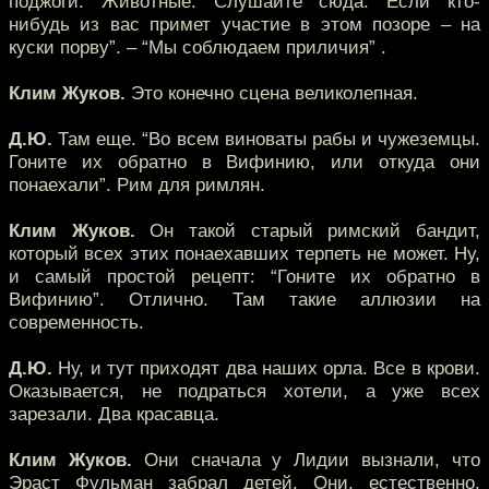
поджоги. Животные. Слушайте сюда. Если кто-
нибудь из вас примет участие в этом позоре – на
куски порву”. – “Мы соблюдаем приличия” .
Клим Жуков.
Это конечно сцена великолепная.
Д.Ю.
Там еще. “Во всем виноваты рабы и чужеземцы.
Гоните их обратно в Вифинию, или откуда они
понаехали”. Рим для римлян.
Клим Жуков.
Он такой старый римский бандит,
который всех этих понаехавших терпеть не может. Ну,
и самый простой рецепт: “Гоните их обратно в
Вифинию”. Отлично. Там такие аллюзии на
современность.
Д.Ю.
Ну, и тут приходят два наших орла. Все в крови.
Оказывается, не подраться хотели, а уже всех
зарезали. Два красавца.
Клим Жуков.
Они сначала у Лидии вызнали, что
Эраст Фульман забрал детей. Они, естественно,