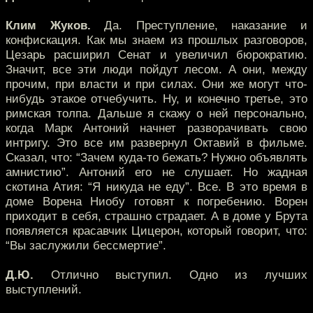
Клим Жуков.
Да. Преступление, наказание и
конфискация. Как мы знаем из прошлых разговоров,
Цезарь расширил Сенат и увеличил бюрократию.
Значит, все эти люди пойдут лесом. А они, между
прочим, при власти и при силах. Они же могут что-
нибудь этакое отчебучить. Ну, и конечно третье, это
римская толпа. Дальше я скажу о ней персонально,
когда Марк Антоний начнет разворачивать свою
интригу. Это все им развернул Октавий в фильме.
Сказал, что: “Зачем куда-то бежать? Нужно объявлять
амнистию”. Антоний его не слушает. Но жадная
скотина Атия: “Я никуда не еду”. Все. В это время в
доме Ворена Ниобу готовят к погребению. Ворен
приходит в себя, страшно страдает. А в доме у Брута
появляется красавчик Цицерон, который говорит, что:
“Вы заслужили бессмертие”.
Д.Ю.
Отлично выступил. Одно из лучших
выступлений.