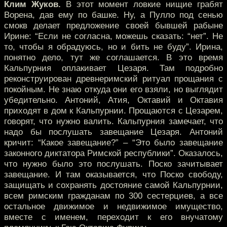
Клим Жуков.
В этот момент ловкие нищие грабят
Ворена, дав ему по башке. Ну, а Пулло под сенью
смокв делает предложение своей бывшей рабыне
Ирине: “Если не согласна, можешь сказать: “нет”. Не
то, чтобы я обрадуюсь, но и бить не буду”. Ирина,
понятно дело, тут же соглашается. В это время
Кальпурния оплакивает Цезаря. Там подробно
реконструирован древнеримский ритуал прощания с
покойным. Не знаю откуда они его взяли, но выглядит
убедительно. Антоний, Атия, Октавий и Октавия
приходят в дом к Кальпурнии. Прощаются с Цезарем,
говорят, что нужно валить. Кальпурния замечает, что
надо бы послушать завещание Цезаря. Антоний
кричит: “Какое завещание?” – “Это было завещание
законного диктатора Римской республики”. Оказалось,
что нужно было это послушать. Поско зачитывает
завещание. И там оказывается, что Поско свободу,
защищать и сохранять достояние самой Кальпурнии,
всем римским гражданам по 300 сестерциев, а все
остальное движимое и недвижимое имущество,
вместе с именем, переходит к его внучатому