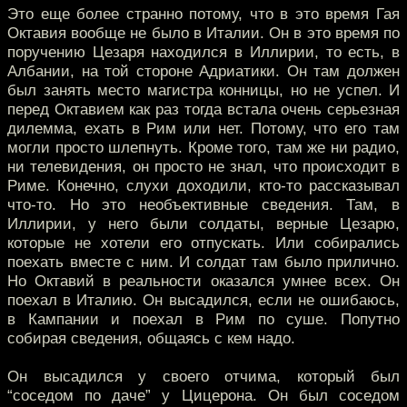
Это еще более странно потому, что в это время Гая
Октавия вообще не было в Италии. Он в это время по
поручению Цезаря находился в Иллирии, то есть, в
Албании, на той стороне Адриатики. Он там должен
был занять место магистра конницы, но не успел. И
перед Октавием как раз тогда встала очень серьезная
дилемма, ехать в Рим или нет. Потому, что его там
могли просто шлепнуть. Кроме того, там же ни радио,
ни телевидения, он просто не знал, что происходит в
Риме. Конечно, слухи доходили, кто-то рассказывал
что-то. Но это необъективные сведения. Там, в
Иллирии, у него были солдаты, верные Цезарю,
которые не хотели его отпускать. Или собирались
поехать вместе с ним. И солдат там было прилично.
Но Октавий в реальности оказался умнее всех. Он
поехал в Италию. Он высадился, если не ошибаюсь,
в Кампании и поехал в Рим по суше. Попутно
собирая сведения, общаясь с кем надо.
Он высадился у своего отчима, который был
“соседом по даче” у Цицерона. Он был соседом