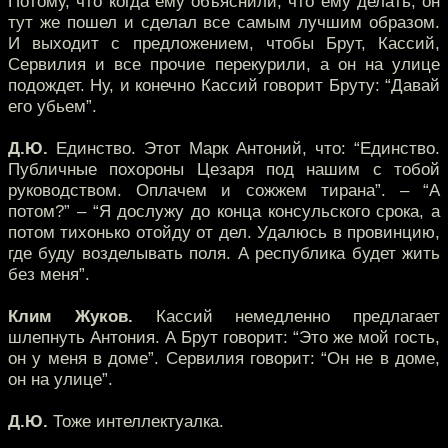
Потому, что когда ему объяснили, что ему делать, он
тут же пошел и сделал все самым лучшим образом.
И выходит с предложением, чтобы Брут, Кассий,
Сервилия и все прочие перекурили, а он на улице
подождет. Ну, и конечно Кассий говорит Бруту: “Давай
его убьем”.
Д.Ю.
Единство. Этот Марк Антоний, что: “Единство.
Публичные похороны Цезаря под нашим с тобой
руководством. Оплачем и сожжем тирана”. – “А
потом?” – “Я дослужу до конца консульского срока, а
потом тихонько отойду от дел. Удалюсь в провинцию,
где буду возделывать поля. А республика будет жить
без меня”.
Клим Жуков.
Кассий немедленно предлагает
шлепнуть Антония. А Брут говорит: “Это же мой гость,
он у меня в доме”. Сервилия говорит: “Он не в доме,
он на улице”.
Д.Ю.
Тоже интеллектуалка.