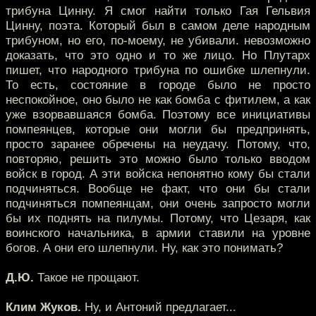
трибуна Цинну. Я смог найти только Гая Гельвия
Цинну, поэта. Который был в самом деле народным
трибуном, но его, по-моему, не убивали. невозможно
доказать, что это одно и то же лицо. Но Плутарх
пишет, что народного трибуна по ошибке шлепнули.
То есть, состояние в городе было не просто
неспокойное, оно было не как бомба с фитилем, а как
уже взорвавшаяся бомба. Поэтому все инициативы
помпеянцев, которые они могли бы предпринять,
просто заранее обречены на неудачу. Потому, что,
повторяю, решить это можно было только вводом
войск в город. А эти войска непонятно кому бы стали
подчиняться. Вообще не факт, что они бы стали
подчиняться помпеянцам, они очень запросто могли
бы их поднять на пилумы. Потому, что Цезаря, как
воинского начальника, в армии ставили на уровне
богов. А они его шлепнули. Ну, как это понимать?
Д.Ю.
Такое не прощают.
Клим Жуков.
Ну, и Антоний предлагает...