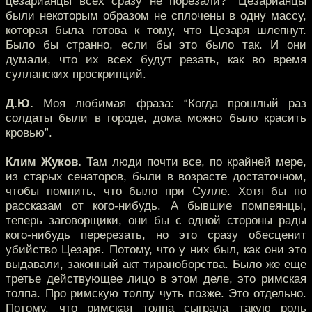
цезарианцы всех сразу не порезали?” Цезарианцы
были некоторым образом не сплочены в одну массу,
которая была готова к тому, что Цезаря шлепнут.
Было бы странно, если бы это было так. И они
думали, что их всех будут резать, как во время
сулланских проскрипций.
Д.Ю.
Моя любимая фраза: “Когда прошлый раз
солдаты были в городе, дома можно было красить
кровью”.
Клим Жуков.
Там люди почти все, по крайней мере,
из старых сенаторов, были в возрасте достаточном,
чтобы помнить, что было при Сулле. Хотя бы по
рассказам от кого-нибудь. А бывшие помпеянцы,
теперь заговорщики, они бы с одной стороны рады
кого-нибудь перерезать, но это сразу обесценит
убийство Цезаря. Потому, что у них был, как они это
выдавали, законный акт тираноборства. Было же еще
третье действующее лицо в этом деле, это римская
толпа. Про римскую толпу чуть позже. Это отдельно.
Потому, что римская толпа сыграла такую роль