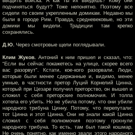
вводить войска. А как ты их введешь? Кому они
подчиняться будут? Тоже непонятно. Поэтому все
сидели по своим укрепленным домикам. Недавно мы
были в городе Рим. Правда, средневековые, но эти
домики мы видели. Традиции там крепко
сохранялись.
Д.Ю.
Через смотровые щели поглядывали.
Клим Жуков.
Антоний к ним пришел и сказал, что:
“Если вы сейчас покажетесь на улице, скорее всего
вас разорвут”. Кстати, кое-кого разорвали. Люди,
которые были менее сдержанные и, видимо, менее
умные, в частности претор Луций Корнелий Цинна,
который при Цезаре получил преторство, он вышел и
сложил с себя преторские полномочия. И толпа
хотела его убить. Но не убила потому, что они убили
народного трибуна Цинну. Потому, что перепутали:
тот Цинна и этот Цинна. Они не знали какой Цинна
сложил с себя полномочия поэтому грохнули
народного трибуна. То есть, там был такой кошмар.
Не очень понятно, как именно звали этого народного