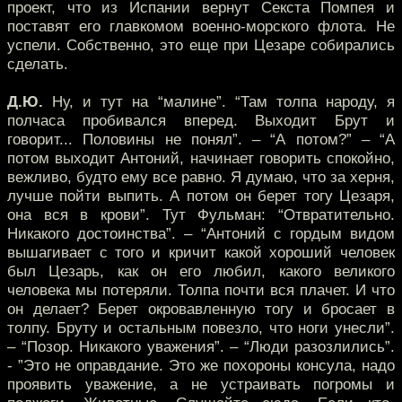
проект, что из Испании вернут Секста Помпея и
поставят его главкомом военно-морского флота. Не
успели. Собственно, это еще при Цезаре собирались
сделать.
Д.Ю.
Ну, и тут на “малине”. “Там толпа народу, я
полчаса пробивался вперед. Выходит Брут и
говорит... Половины не понял”. – “А потом?” – “А
потом выходит Антоний, начинает говорить спокойно,
вежливо, будто ему все равно. Я думаю, что за херня,
лучше пойти выпить. А потом он берет тогу Цезаря,
она вся в крови”. Тут Фульман: “Отвратительно.
Никакого достоинства”. – “Антоний с гордым видом
вышагивает с того и кричит какой хороший человек
был Цезарь, как он его любил, какого великого
человека мы потеряли. Толпа почти вся плачет. И что
он делает? Берет окровавленную тогу и бросает в
толпу. Бруту и остальным повезло, что ноги унесли”.
– “Позор. Никакого уважения”. – “Люди разозлились”.
- ”Это не оправдание. Это же похороны консула, надо
проявить уважение, а не устраивать погромы и