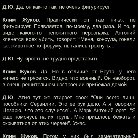
Д.Ю.
Да, он как-то так, не очень фигурирует.
Клим Жуков.
Практически он там никак не
фигурирует. Появляется, по-моему, два раза. И то, в
виде какого-то непонятного персонажа. Антоний
клянется всех убить, говорит: “Меня, консула, гоняли
как животное по форуму, пытались грохнуть...”
Д.Ю.
Ну, ярость не трудно представить.
Клим Жуков.
Да. Но в отличие от Брута, у него
ничего не трясется. Видно, что военный. Он наоборот,
в очень решительном настроении прибежал домой.
Д.Ю.
Атия тут же втирает свое: “Они всего лишь
пособники Сервилии. Это ее рук дело. А я говорили
Цезарю, что это случится”. А Марк Антоний орет: “Я
еще помочусь на их трупы. Мне пришлось бежать и
скрываться от этих червей”. Ужас.
Клим Жуков.
Потом у них был замечательный