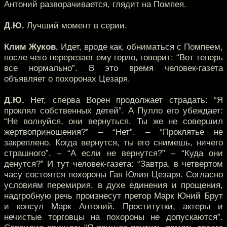
Антоний разворачивается, глядит на Помпея.
Д.Ю.
Лучший момент в серии.
Клим Жуков.
Идет, вроде как, обниматься с Помпеем,
после чего перерезает ему горло, говорит: “Вот теперь
все нормально”. В это время человек-газета
объявляет о похоронах Цезаря.
Д.Ю.
Нет, сперва Ворен продолжает страдать: “Я
проклял собственных детей”. А Пулло его убеждает:
“Не волнуйся, они вернуться. Ты же не совершил
жертвоприношения?” – “Нет”. – “Проклятье не
закреплено. Когда вернутся, ты его снимешь, ничего
страшного”. – “А если не вернутся?” – “Куда они
денутся?” И тут человек-газета: “Завтра, в четвертом
часу состоятся похороны Гая Юлия Цезаря. Согласно
условиям перемирия, в духе единения и прощения,
надгробную речь произнесут претор Марк Юний Брут
и консул Марк Антоний. Проститутки, актеры и
нечистые торговцы на похороны не допускаются”.