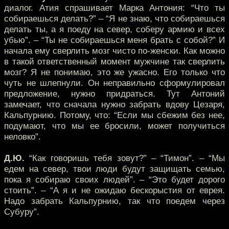
диалог. Атия спрашивает Марка Антония: “Что ты
собираешься делать?” – “Я не знаю, что собираешься
делать ты, а я поеду на север, соберу армию и всех
убью”. – “Ты не собираешься меня брать с собой?” И
начала ему сверлить мозг чисто по-женски. Как можно
в такой ответственный момент мужчине так сверлить
мозг? Я не понимаю, это же ужасно. Его только что
чуть не шлепнули. Он неправильно сформулировал
предложение, нужно придраться. Тут Антоний
замечает, что сначала нужно забрать вдову Цезаря,
Кальпурнию. Потому, что: “Если мы сбежим без нее,
подумают, что мы ее бросили, может получиться
неловко”.
Д.Ю.
“Как говоришь тебя зовут?” – “Тимон”. – “Мы
едем на север, твои люди будут защищать семью,
пока я собираю своих людей”. – “Это будет дорого
стоить”. – “А я и не ожидаю бескорыстия от еврея.
Надо забрать Кальпурнию, так что поедем через
Субуру”.