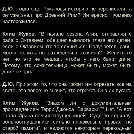
Д.Ю.
Тогда еще Романовы историю не переписали, а
он уже знал про Древний Рим? Интересно. Фоменко
насторожился.
Клим Жуков.
“В начале сезона Атия, отправляя с
раба с Октавием, обещает выколоть глаза его детей,
если с Октавием что-то случиться. Получается, рабы
могли женить по разрешению хозяина?” Женить-то
нет, но это не мешает, чтобы у него были дети.
Потому, что сожительница может быть, может быть
даже не одна.
Д.Ю.
При этом то, что она грозит им отрезать все на
свете, это вовсе не значит, что отрежет. Она их пугает.
Клим Жуков.
“Знаком ли с документальным
произведением Терри Джонса "Варвары"?” Нет. “А вот
стала Ирина вольноотпущенницей. Судя по сериалу,
вольноотпущенники сильно поражены в правах "по
старой памяти", и являются некоторым переходным