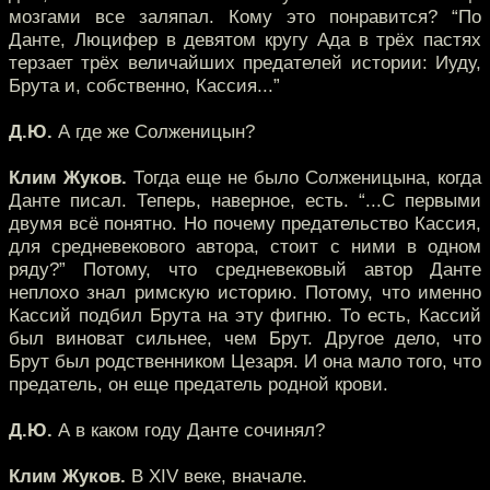
мозгами все заляпал. Кому это понравится? “По
Данте, Люцифер в девятом кругу Ада в трёх пастях
терзает трёх величайших предателей истории: Иуду,
Брута и, собственно, Кассия...”
Д.Ю.
А где же Солженицын?
Клим Жуков.
Тогда еще не было Солженицына, когда
Данте писал. Теперь, наверное, есть. “...С первыми
двумя всё понятно. Но почему предательство Кассия,
для средневекового автора, стоит с ними в одном
ряду?” Потому, что средневековый автор Данте
неплохо знал римскую историю. Потому, что именно
Кассий подбил Брута на эту фигню. То есть, Кассий
был виноват сильнее, чем Брут. Другое дело, что
Брут был родственником Цезаря. И она мало того, что
предатель, он еще предатель родной крови.
Д.Ю.
А в каком году Данте сочинял?
Клим Жуков.
В XIV веке, вначале.