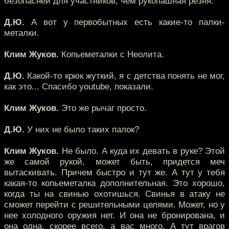
безопасней для участников, чем рукопашная резня.
Д.Ю.
А вот у первобытных есть какие-то палки-
металки.
Клим Жуков.
Копьеметалки с Неолита.
Д.Ю.
Какой-то крюк жуткий, я с детства понять не мог,
как это... Спасибо youtube, показали.
Клим Жуков.
Это же рычаг просто.
Д.Ю.
У них не было таких палок?
Клим Жуков.
Не было. А куда их девать в руке? Этой
же самой рукой, может быть, придется меч
вытаскивать. Причем быстро и тут же. А тут у тебя
какая-то копьеметалка дополнительная. Это хорошо,
когда ты на свинью охотишься. Свинья в атаку не
сможет перейти с решительными целями. Может, но у
нее холодного оружия нет. И она не бронирована, и
она одна, скорее всего, а вас много. А тут врагов