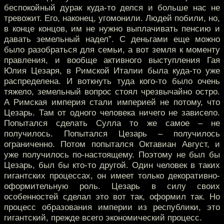
беспокойный дурак куда-то делся и больше нас не
тревожит. Его, наконец, угомонили. Людей побили, но,
в конце концов, им не нужно выплачивать пенсию и
давать земельный надел”. С деньгами еще можно
было разобраться для семьи, а вот земля к моменту
правления, и вообще активного выступления Гая
Юлия Цезаря, в Римской Италии была куда-то уже
распределена. И воткнуть туда кого-то было очень
тяжело, земельный вопрос стоял чрезвычайно остро.
А Римская империя стали империей не потому, что
Цезарь. Там от одного человека ничего не зависело.
Попытался сделать Сулла то же самое – не
получилось. Попытался Цезарь – получилось
ограниченно. Потом попытался Октавиан Август, и
уже получилось по-настоящему. Поэтому не был бы
Цезарь, был бы кто-то другой. Один человек в таких
гигантских процессах, он имеет только декоративно-
оформительную роль. Цезарь в силу своих
особенностей сделал это вот так, оформил так. Но
процесс образования империи из республики, это
гигантский, прежде всего экономический процесс.