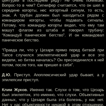
центурии в последнем ряду? Не очень понимаю.
Вопрос-то в чем? Сигнифер считается, что он шел в
середине когорты, нес когортный сигнум, то есть,
знак. А трубач должен был находиться рядом с
командиром когорты, чтобы подавать сигналы.
Потому, что командир когорты видел, что ему там
машут флагом из штаба и говорил трубачу:
“Командуй паническое бегство”. И он командовал
паническое бегство.
“Правда ли, что у Цезаря прямо перед битвой при
Тапсе случился эпилептический удар и все это
видели, но битва началась? Он присоединился к ней
потом, после того, как пришел в себя”.
Д.Ю.
Приступ. Апоплексический удар бывает, а у
эпилепсии приступ.
Клим Жуков.
Именно так. Слухи о том, что Цезарь
был эпилептик, это именно, что слухи. Объективных
данных, что у Цезаря была эта болезнь, у нас нет.
Нет у нас объективности никакой в этом отношении.