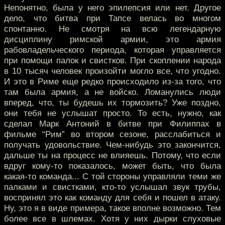
Непонятно, была у него эпилепсия или нет. Другое
дело, что битва при Тапсе велась во многом
спонтанно. Не смотря на всю легендарную
дисциплину римской армии, это армия
рабовладельческого периода, которая управляется
при помощи палок и свистков. При скоплении народа
в 10 тысяч человек произойти могло все, что угодно.
И это в Риме еще редко происходило из-за того, что
там была армия, а не войско. Ломанулись люди
вперед, что, ты будешь их тормозить? Уже поздно,
они тебя не услышат просто. То есть, нужно, как
сделал Марк Антоний в битве при Филиппах в
фильме “Рим” во втором сезоне, расслабиться и
получать удовольствие. Чем-нибудь это закончится,
дальше ты на процесс не влияешь. Потому, что если
вдруг кому-то показалось, может быть, что была
какая-то команда... С той стороны управляли теми же
палками и свистками, кто-то услышал звук трубы,
воспринял это как команду для себя и пошел в атаку.
Ну, это я в виде примера, такое вполне возможно. Тем
более все в шлемах. Хотя у них дырки слуховые