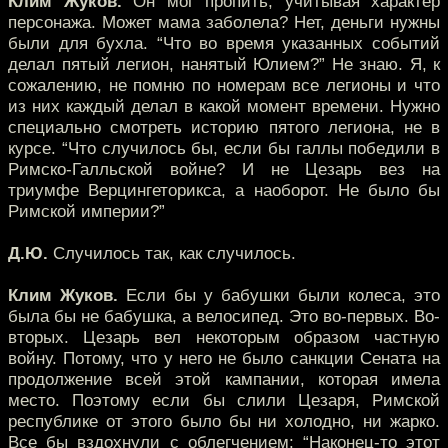
Клим Жуков.
Он мог пропить, учитывая характер
персонажа. Может мама заболела? Нет, деньги нужны
были для бухла. “Что во время указанных событий
делал пятый легион, нанятый Юлием?” Не знаю. Я, к
сожалению, не помню по номерам все легионы и что
из них каждый делал в какой момент времени. Нужно
специально смотреть историю пятого легиона, не в
курсе. “Что случилось бы, если бы галлы победили в
Римско-Галльской войне? И не Цезарь вез на
триумфе Верцингеторикса, а наоборот. Не было бы
Римской империи?”
Д.Ю.
Случилось так, как случилось.
Клим Жуков.
Если бы у бабушки были колеса, это
была бы не бабушка, а велосипед. Это во-первых. Во-
вторых. Цезарь вел некоторым образом частную
войну. Потому, что у него не было санкции Сената на
продолжение всей этой кампании, которая имела
место. Поэтому если бы слили Цезаря, Римской
республике от этого было бы ни холодно, ни жарко.
Все бы вздохнули с облегчением: “Наконец-то этот