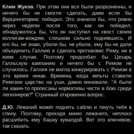
Клим Жуков.
При этом они все были разрозненны, и
ничего бы не смогли сделать, даже если бы
Верцингеторикс победил. Это значило бы, что ровно
через неделю после того, как он победил,
обнаружилось бы, что он наступил на хвост своим
коллегам-вождям, слишком сильно поднявшись. И
его бы, не знаю, убили бы, не убили, ему бы не дали
объединить Галлию и сделать противовес Риму, ни в
коем случае. Поэтому продолбал бы Цезарь
Галльскую кампанию и ничего бы с Римом не
случилось. Галлия не могла конкурировать с Римом в
это время никак. Времена, когда кельты ставили
Римское царство на уши, давно миновали. “А были
ли какие-то прописаны нормативы чести в бою среди
легионеров?” Странный откровенно вопрос.
Д.Ю.
Лежачий может поднять саблю и ткнуть тебя в
спину. Поэтому, проходя мимо лежачего, неплохо
расшибить ему башку кувалдой. Вот это ключевое,
так сказать.