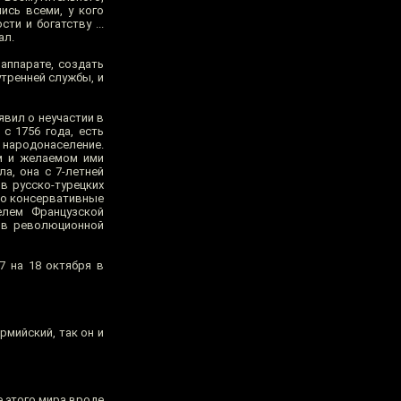
ись всеми, у кого
ти и богатству ...
ал.
аппарате, создать
утренней службы, и
явил о неучастии в
с 1756 года, есть
 народонаселение.
м и желаемом ими
а, она с 7-летней
в русско-турецких
вно консервативные
елем Французской
тив революционной
7 на 18 октября в
рмийский, так он и
е этого мира вроде