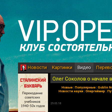
Картинки
Видео
Перев
Новости
Олег Соколов о начале 
Новые
|
Популярные
|
Goblin 
Новости науки
|
Опергеймер
|
Пу
29.05.18