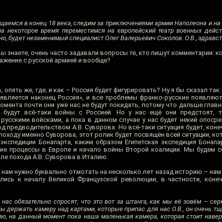
аемся в конец 18 века, следим за приключениями армии Наполеона и на 
на некоторое время переместимся на европейский театр военных действ
но, будет незаменимый специалист Олег Валерьевич Соколов. О.В., здравст
вы знаете, очень часто задавали вопросы те, кто пишут комментарии: к
ражение с русской армией и вообще?
 опять же, где, и как – Россия будет фигурировать? Ну я бы сказал так:
 появляется наконец Россия», и все проблемы франко-русские появляю
 момента почти они уже нас не будут покидать, потому что дальше глав
будут всё-таки войны с Россией. Но у нас ещё они предстоят, т
русскими войсками, а пока в данном случае у нас будет некий опоср
од предводительством А.В. Суворова. Но всё-таки ситуация будет, коне
походу именно Суворова, этот ролик будет посвящён всей ситуации, к
 экспедиции Бонапарта, каким образом Египетская экспедиция Бонап
кие процессы в Европе и начало войны Второй коалиции. Мы будем с
ле похода А.В. Суворова в Италию.
, нам нужно буквально отмотать на несколько лет назад историю – на
лись к началу Великой Французской революции, в частности, конеч
нас обязательно спросят, что это вот за штанга, как мы её зовём – сер
бы держать камеру над картами, которые припас для нас О.В., он очень т
ию, на данный момент пока наша маленькая камера, которая стоит наверх