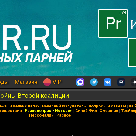
оды
Магазин
VIP
войны Второй коалиции
News
|
В цепких лапах
|
Вечерний Излучатель
|
Вопросы и ответы
|
Каб
тешествия
|
Разведопрос
-
История
|
Синий Фил
|
Смешное
|
Трейле
Персоналии
|
Разное