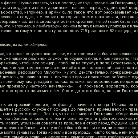
на флоте... Нужно сказать, что в последние годы правления Екатерины, 
етали государственного управления, начался период чудовищной корр
и воровство, например, в армии было такое, что вот рассказывает ка
асканных солдат, т.е. солдат, которых просто полковники, генерал
ревращали солдат в своих крепостных крестьян, т.е. 50 тысяч было таки
а, что, например, в лейб-гвардии конном полку к моменту прихода к вл
твенно, потому что по штату полагалось 718 рядовых и 82 офицера, а
визия, из одних офицеров.
да, которые получали жалованье, и в основном это были записанные н
е уже никакой реальной службы не осуществляли, и, как известно, Па
оряжение, чтобы все офицеры прибыли на службу в полк. Естественно,
и – дальше уже там решили и свели всё это до положенной численности
оенный реформатор Милютин, ну это, действительно, прекраснейший
 деятель, он написал так: «...исчезло в армии всякое единообразие: од
та наличному числу людей в полках; положенное довольствие не доход
у произволу частного начальника». Т.е. произвол, воровство, ко
 стало просто повсеместным. Оно и до этого было, но при Екатери
нь интересный человек, он француз, начиная с конца 18 века он н
шёл на русской службе от офицера до генерала, причём верой и прав
, смотря со стороны. Вот то, что он написал о Екатерине: «Когда им
е ослабилось, а вместе с тем и сила её ума, и работоспособность
ь может, угрызения совести за прошлое и страх перед будущим. Её о
е злоупотребления, и что у неё не было более ни силы, ни желания п
 могла узнавать. Тогда исчезли все преграды, никто больше ничего н
инств самых ужасающих, воровства самого открытого, грабежа самого