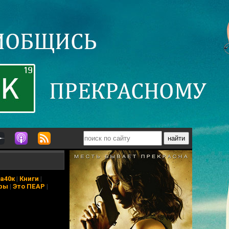
а40к
|
Книги
|
ры
|
Это ПЕАР
|