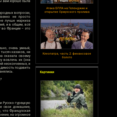
бы вам хорошо была
Атака БПЛА на Геленджик и
открытие Ормузского пролива
ародных вопросах,
твенно не просто
 не лучше маркиза
ий, и в общем, всё
т во Франции – это
льно, очень умный,
 тысяч казаков, ни
Клеопатра, часть 2: финансовое
на сказала своему
болото
у вовлечь их (она
ий неоконченных, и
ходимость подавить
анялись.
Картинки
?
 и Русско-турецкую
се свои домашние,
о, что Французская
чение, на огромное