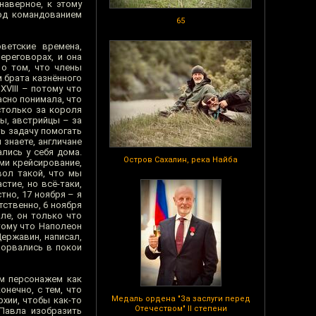
наверное, к этому
од командованием
65
ветские времена,
ереговорах, и она
 о том, что члены
 брата казнённого
XVIII – потому что
асно понимала, что
столько за короля
ы, австрийцы – за
ть задачу помогать
 знаете, англичане
лись у себя дома.
Остров Сахалин, река Найба
ми крейсирование,
вол такой, что мы
стие, но всё-таки,
тно, 17 ноября – я
тственно, 6 ноября
ле, он только что
тому что Наполеон
Державин, написал,
ворвались в покои
им персонажем как
онечно, с тем, что
Медаль ордена "За заслуги перед
хии, чтобы как-то
Отечеством" II степени
Павла изобразить