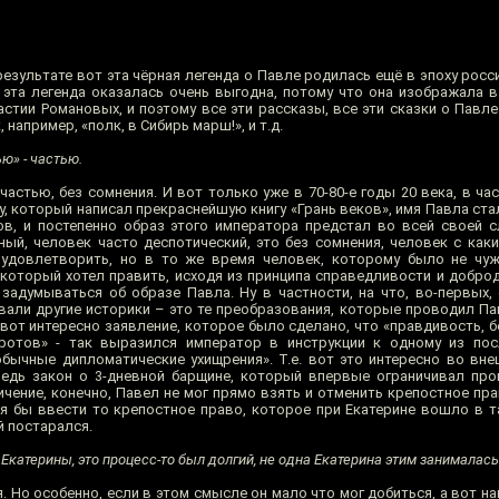
 результате вот эта чёрная легенда о Павле родилась ещё в эпоху росс
 эта легенда оказалась очень выгодна, потому что она изображала 
астии Романовых, и поэтому все эти рассказы, все эти сказки о Павл
 например, «полк, в Сибирь марш!», и т.д.
ю» - частью.
частью, без сомнения. И вот только уже в 70-80-е годы 20 века, в ча
, который написал прекраснейшую книгу «Грань веков», имя Павла ста
ов, и постепенно образ этого императора предстал во всей своей с
ный, человек часто деспотический, это без сомнения, человек с как
удовлетворить, но в то же время человек, которому было не чуж
который хотел править, исходя из принципа справедливости и доброд
 задумываться об образе Павла. Ну в частности, на что, во-первых,
вали другие историки – это те преобразования, которые проводил Па
 вот интересно заявление, которое было сделано, что «правдивость, 
ротов» - так выразился император в инструкции к одному из посл
обычные дипломатические ухищрения». Т.е. вот это интересно во вне
ведь закон о 3-дневной барщине, который впервые ограничивал пр
чение, конечно, Павел не мог прямо взять и отменить крепостное пра
отя бы ввести то крепостное право, которое при Екатерине вошло в т
 постарался.
 Екатерины, это процесс-то был долгий, не одна Екатерина этим занималась
. Но особенно, если в этом смысле он мало что мог добиться, а вот н