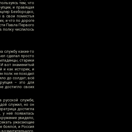
пользуясь тем, что
упции, и правящая
нцлер Безбородко,
ы в свои поместья
х, и что по дороге
асти Павла Первого
 в полку числилось
а службу какие-то
вел сделал просто
 младенцы, старики
. И вот знаменитый
 и как историк, и
ин полк не походил
ило до солдат; всё
ррупция – это для
не достигло своих
а русской службе,
дой служил, но он
ператрица достигла
, у неё появилась
кружение увидело,
ресекать ужасающие
е боялся, и Россия
 возмутительного,