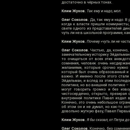
достаточно в чёрных тонах.
Клим Жуков.
Так ему и надо, мол.
Олег Соколов.
Да, так ему и надо. В
когда к власти пришли коммунисты,
свете одного из представителей дин
чуть ли не в школьной программе, как,
Клим Жуков.
Почему «чуть ли не часть
Олег Соколов.
Частью, да, конечно, 
замечательному историку Эйдельману
то очищаться от всех этих анекдот
сомнения, человек очень несдержан
желаниями, которые срочно нужно 
который был очень образованный и 
важно. И именно после этого стали
Эйдельман, и вслед за этим последо
политике, но во внешней политике –
могут говорить громко и без изво
чистосердечно, открыто, презирая 
внутренней политике Павел издал 
Конечно, это очень небольшое ограни
об этом он и не думал, но как-то х
довольно жуткую фазу, Павел Первый
Клим Жуков.
Я бы сказал, от Петра до
Олег Соколов.
Конечно, без сомнения