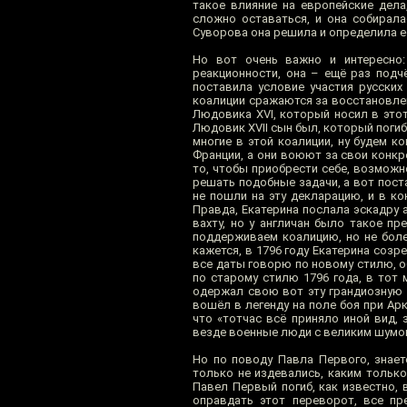
такое влияние на европейские дела,
сложно оставаться, и она собирал
Суворова она решила и определила её
Но вот очень важно и интересно:
реакционности, она – ещё раз подч
поставила условие участия русских
коалиции сражаются за восстановле
Людовика ХVI, который носил в этот
Людовик XVII сын был, который погиб
многие в этой коалиции, ну будем 
Франции, а они воюют за свои конк
то, чтобы приобрести себе, возможн
решать подобные задачи, а вот пост
не пошли на эту декларацию, и в ко
Правда, Екатерина послала эскадру 
вахту, но у англичан было такое п
поддерживаем коалицию, но не более 
кажется, в 1796 году Екатерина созр
все даты говорю по новому стилю, о
по старому стилю 1796 года, в тот 
одержал свою вот эту грандиозную 
вошёл в легенду на поле боя при Арк
что «тотчас всё приняло иной вид,
везде военные люди с великим шумом»
Но по поводу Павла Первого, знает
только не издевались, каким только 
Павел Первый погиб, как известно, 
оправдать этот переворот, все пр