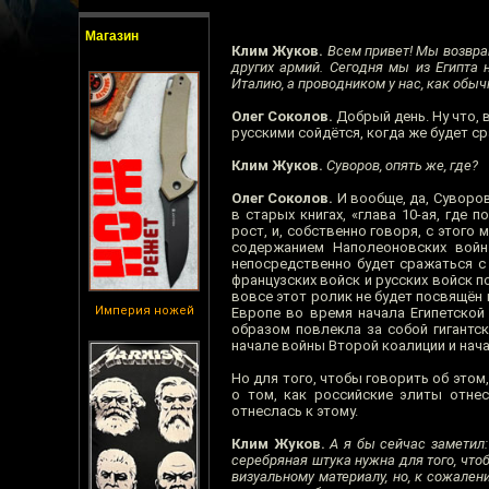
Магазин
Клим Жуков.
Всем привет! Мы возвращ
других армий. Сегодня мы из Египта 
Италию, а проводником у нас, как обыч
Олег Соколов.
Добрый день. Ну что, 
русскими сойдётся, когда же будет с
Клим Жуков.
Суворов, опять же, где?
Олег Соколов.
И вообще, да, Суворов,
в старых книгах, «глава 10-ая, где
рост, и, собственно говоря, с этого
содержанием Наполеоновских войн 
непосредственно будет сражаться с 
французских войск и русских войск п
вовсе этот ролик не будет посвящён 
Империя ножей
Европе во время начала Египетской
образом повлекла за собой гигантс
начале войны Второй коалиции и нача
Но для того, чтобы говорить об этом
о том, как российские элиты отнес
отнеслась к этому.
Клим Жуков.
А я бы сейчас заметил: 
серебряная штука нужна для того, что
визуальному материалу, но, к сожален