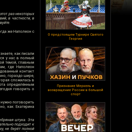
этот раз некоторых
ий, в частности, в
вуйте.
огда же Наполеон с
О предстоящем Турнире Святого
Георгия
 знаете, как писали
тся у нас в полный
ной темой, главным
ам, где Наполеон
едованный контакт
чно, гораздо шире,
оторая сложилась в
арта определённым
Признание Меркель и
егодня говорить о
возвращение России в большой
спорт
м нужно поговорить
но, как Екатерина
ебряная штука. Эта
щательно подходит к
у, не берёт полной