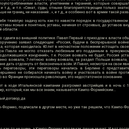
употреблениями власти, угнетением и тиранией, которые совершал
 и т.д., и т.п. «Сенат, суды, отныне благоприятствующие только знатнос
ни границ, ни наказаний...», и т.д., и особенно вот в армии такой разв
ебя тяжёлую задачу хоть как-то навести порядок в государственном 
ставы ясные и понятные, уставы, начиная от строевых, до уставов вн
й области.
го сдвиги во внешней политике. Павел Первый с приходом к власти объ
поручению заявил следующее: «Россия, будучи в беспрерывной войне 
а, которая находилась 40 лет в несчастном положении истощать свое
ра Павла не могло отказать любезным его подданным в пренужно
должавшихся изнурений», т.е. Россия воевать не будет, Россия устал
нно воевала, 7-летнюю войну воевала, за раздел Польши воевала, 
не дать отдохнуть от бесконечных войн. И Павел, несмотря на свои я
ь переговоры, эти переговоры начались в Берлине с представит
овершенно не собирался начинать войну и участвовать в войне про
то во Франции произошла революция, это недостаточное основание.
рт в ходе Итальянской кампании разгромил австрийцев и в ночь с 1
р, который, как мы все знаем, называется Кампо-Формийским...
й договор, да.
ампо-Формио, подписали в другом месте, но уже так решили, что Кампо-Фо
о как-то не очень, а Кампо-Формио вроде как лучше звучит. И вот посл