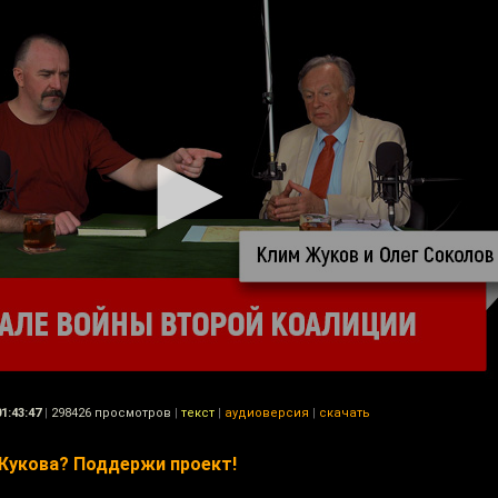
01:43:47
|
298426 просмотров
|
текст
|
аудиоверсия
|
скачать
Жукова? Поддержи проект!