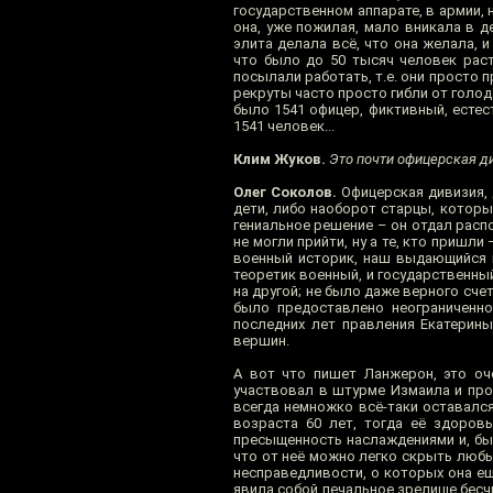
государственном аппарате, в армии, 
она, уже пожилая, мало вникала в д
элита делала всё, что она желала, 
что было до 50 тысяч человек раст
посылали работать, т.е. они просто п
рекруты часто просто гибли от голод
было 1541 офицер, фиктивный, естес
1541 человек...
Клим Жуков.
Это почти офицерская ди
Олег Соколов.
Офицерская дивизия, 
дети, либо наоборот старцы, которы
гениальное решение – он отдал расп
не могли прийти, ну а те, кто пришл
военный историк, наш выдающийся в
теоретик военный, и государственный
на другой; не было даже верного сче
было предоставлено неограниченном
последних лет правления Екатерины
вершин.
А вот что пишет Ланжерон, это оче
участвовал в штурме Измаила и про
всегда немножко всё-таки оставался
возраста 60 лет, тогда её здоровь
пресыщенность наслаждениями и, быт
что от неё можно легко скрыть любы
несправедливости, о которых она ещё
явила собой печальное зрелище бесч