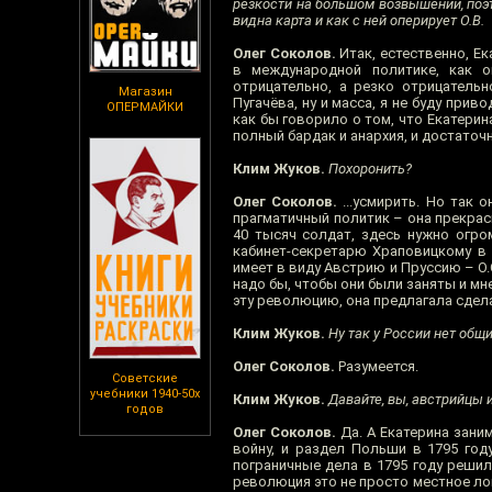
резкости на большом возвышении, поэ
видна карта и как с ней оперирует О.В.
Олег Соколов.
Итак, естественно, Е
в международной политике, как 
отрицательно, а резко отрицатель
Магазин
Пугачёва, ну и масса, я не буду при
ОПЕРМАЙКИ
как бы говорило о том, что Екатерин
полный бардак и анархия, и достаточн
Клим Жуков.
Похоронить?
Олег Соколов.
...усмирить. Но так 
прагматичный политик – она прекрасн
40 тысяч солдат, здесь нужно огро
кабинет-секретарю Храповицкому в д
имеет в виду Австрию и Пруссию – О.
надо бы, чтобы они были заняты и м
эту революцию, она предлагала сдела
Клим Жуков.
Ну так у России нет общ
Олег Соколов.
Разумеется.
Советские
учебники 1940-50х
Клим Жуков.
Давайте, вы, австрийцы и
годов
Олег Соколов.
Да. А Екатерина зани
войну, и раздел Польши в 1795 год
пограничные дела в 1795 году решил
революция это не просто местное лок