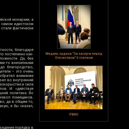
ийской монархии, а
в самом идиотском
е стали фактически
стности, благодаря
ло постепенно как-
Медаль ордена "За заслуги перед
Отечеством" II степени
ложности. Да, без
ими-то внезапными
до благородство,
етели – это очень
 обратил внимание
вел во внутренней
бескорыстие и сила
ов. И: «действуя
шней политике. Во
оизвол помещиков.
во, да в общем-то,
акую, я бы сказал,
РВИО
.
аведение порядка в