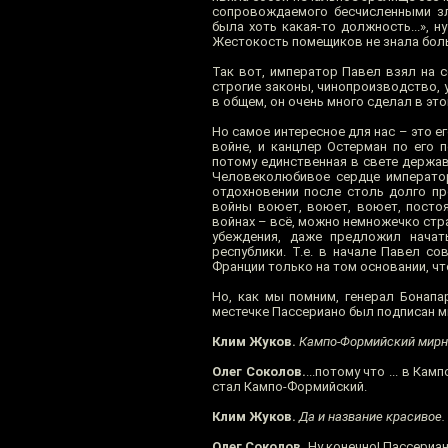
сопровождаемого бесчисленными зло
была хоть какая-то должность...», ну
Жестокость помещиков не знала больше 
Так вот, император Павел взял на с
строгие законы, чинопроизводство, у
в общем, он очень много сделал в это
Но самое интересное для нас – это е
войне, и канцлер Остерман по его 
потому единственная в свете держав
Человеколюбивое сердце императо
отдохновении после столь долго про
войны воюет, воюет, воюет, постоя
войнах – всё, можно немножечко стра
убеждения, даже предложил начат
республики. Т.е. в начале Павел с
Франции только на том основании, ч
Но, как мы помним, генерал Бонапа
местечке Пассериано был подписан ми
Клим Жуков.
Кампо-Формийский мирны
Олег Соколов.
...потому что ... в К
стал Кампо-Формийский.
Клим Жуков.
Да и название красивое.
Олег Соколов.
Ну конечно! Пассериан