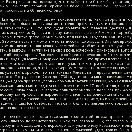
 и Екатерина стала понимать, что вообще-то всё-таки безучастной, 
ась в 1796 году направить армию на помощь австрийцам – армию п
 численность в 60 тысяч человек.
 Екатерина при всём своём консерватизме и, как говорили в со
ёркиваю – была политиком достаточно прагматичным и жёстким в п
 в этой коалиции – то, что будет принята политическая декларация
ние монархии во Франции и сразу признают на данный момент королём
 момент титул графа Прованского, под именем Людовик XVIII, почему 
. Это очень важный момент – политическая декларация. Она уже прекр
конкретно называть: англичане и австрийцы вообще-то воюют уже не 
ретные выгоды – англичане за свои коммерческие и финансовые выгод
о, ещё территории, и Екатерина не собиралась русским войскам стави
авить задачу вернуть монархию во Францию – это другой вопрос. И вы
нечном итоге переговоры зашли в тупик, так что русские войска оста
адмирала Ханыкова, чтобы в Северном море нести вместе с англичана
реимущество морское, что эта эскадра Ханыкова – просто некий сим
того. Т.е. русские войска до 1796 года в коалиции не принимали уча
ела уже даже при этом условии помочь всё-таки коалиции, но, как извес
бращаю внимание: все даты по новому стилю – 17 ноября, или, соотве
момент, когда армия Бонапарта приветствовала на поле боя при Арко
победу при Арколе, и в Европе начиналась наполеоновская эпоха, по
оле, а у нас в России началась эпоха Павла Первого, ну и как сказал 
 зашумели шарфы, ботфорты, тесаки, и будто по завоеванию города 
 - началась новая эпоха.
е, в течение очень долгого времени в советской литературе над эт
его идиотом не представляли. С чем это связано – ну, это связано, к
в результате дворцового переворота, и уже в эпоху Российской монар
екрасно понимали, что там не апоплексический удар, нужно было 