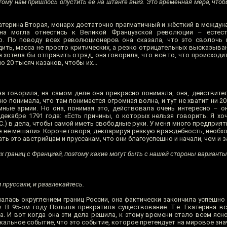
тому нам пришлось опустить её на штанге вниз. Это временная мера, что
катерина Вторая, монарх достаточно прагматичный и жёсткий в междун
она могла отнестись к Великой Французской революции – естес
но. По поводу всех революционеров она сказала, что это сволочь
водить, масса не просто критических, а резко отрицательных высказыван
а хотела бы отправить отряд, она говорила, что всё то, что происходи
о 20 тысяч казаков, чтобы их...
она говорила, на самом деле она прекрасно понимала, она, действите
о понимала, что там понимается огромная волна, и тут не хватит ни 20
мные армии. Но она, понимая это, действовала очень интересно – о
екабре 1791 года: «Есть причины, о которых нельзя говорить. Я хоч
С.) в дела, чтобы самой иметь свободные руки. У меня много предприят
не не мешали». Короче говоря, декларируя резкую враждебность, необ
ть это австрийцам и пруссакам, что они благоуспешно и начали, чем и з
их границ с Францией, поэтому какие могут быть с нашей стороны варианты
 пруссаки, и развлекайтесь.
малась округлением границ России, она фактически закончила успешно
у. В 95-ом году Польша прекратила существование. Т.е. Екатерина в
а. И вот когда она эти дела решила, к этому времени стало всем ясн
альное событие, что это событие, которое претендует на мировое зна