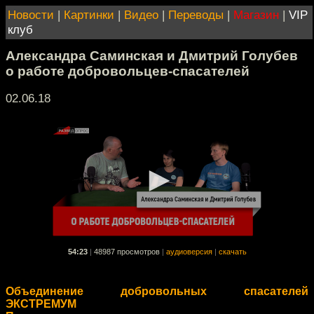
Новости
|
Картинки
|
Видео
|
Переводы
|
Магазин
|
VIP
клуб
Александра Саминская и Дмитрий Голубев
о работе добровольцев-спасателей
02.06.18
54:23
|
48987 просмотров
|
аудиоверсия
|
скачать
Объединение добровольных спасателей
ЭКСТРЕМУМ