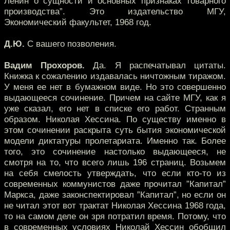
Ленин о сущности и основных признаках товарного
производства”. Это издательство МГУ,
Экономический факультет, 1968 год.
Д.Ю.
С вашего позволения.
Вадим Прохоров.
Да. Я распечатывал цитаты.
Книжка к сожалению издавалась ничтожным тиражом.
У меня ее нет в бумажном виде. Но это совершенно
выдающееся сочинение. Причем на сайте МГУ, как я
уже сказал, его нет в списке его работ. Странным
образом. Николая Хессина. По существу именно в
этом сочинении раскрыта суть бытия экономической
модели диктатуры пролетариата. Именно так. Более
того, это сочинение настолько выдающееся, не
смотря на то, что всего лишь 196 страниц. Возьмем
на себя смелость утверждать, что если кто-то из
современных коммунистов даже прочитал ”Капитал”
Маркса, даже законспектировал ”Капитал”, но если он
не читал этот вот трактат Николая Хессина 1968 года,
то на самом деле он зря потратил время. Потому, что
в современных условиях Николай Хессин обобщил