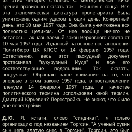
из этих четырех столпов. С методической точки
зрения правильно сказать так... Начнем с конца. Вся
эта экономическая диктатура пролетариата была
уничтожена одним ударом в один день. Конкретный
день, это 10 мая 1957 года. Она была уничтожена вся
полностью целиком. От нее вообще ничего не
осталось. Так называемый закон Верховного совета от
10 мая 1957 года. Изданный на основе постановления
Политбюро ЦК КПСС от 14 февраля 1957 года.
Естественно, весь этот паскудный документ
протаскивал ”кукурузный Иуда” и все его
соответствующие подельники. Так сказать,
подручные. Обращаю ваше внимание на то, что
впервые в этом законе 1957 года, в постановлении
пленума 14 февраля 1957 года, в качестве
политического термина использован какой термин,
Дмитрий Юрьевич? Перестройка. Не знают, что было
две перестройки.
Д.Ю.
Я, кстати, слово ”синдикат”, я только
организацию под названием Торгсин. ”А ученый сукин
сын цепь златую снес в Торгсин”. Торгсин, это был