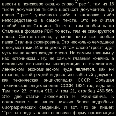
ввести в поисковое окошко слово ”трест”, там из 16
тысяч документов тысяча шестьсот документов, где
слово ”трест” упомянуто либо в заголовке, либо
непосредственно в самом тексте. Это не считая
особой папки Сталина. То есть, там особая папка
Сталина в формате PDF, то есть, там не сканируются
слова. Соответственно, у меня почти вся особая
папка Сталина скопирована. Это несколько чемоданов
с документами. Или ящиков. И там слово ”трест” идет
чуть ли не через каждое слово. Но самым главным у
нас источником... Ну, не самым главным конечно, а
исходным источником информации о сталинском,
ленинском экономическом чуде является, как ни
странно, такой редкий и довольно забытый документ
как техническая энциклопедия СССР, Большая
техническая энциклопедия СССР. 1934 год издания.
Там том 23, статья 910. И том 21, столбец 460-565.
Это две статьи экономиста Н. Рабиновича. К
сожалению я не нашел никаких более подробных
биографических сведений. И вот, что он пишет:
”Тресты представляют основную форму организации