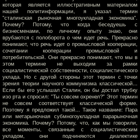
которая является иллюстративным материалом
нашей политинформации, я указал термин
”сталинская рыночная многоукладная экономика”.
Почему? Потому, что когда беседуешь с
бизнесменами, по личному опыту знаю, они
врубаются с полоборота о чем идет речь. Прекрасно
понимают, что речь идет о промысловой кооперации,
сочетании кооперации промысловой и
потребительской. Они прекрасно понимают, что мы в
этом термине не выходим за рамки
социалистической собственности, социалистического
уклада. Но с другой стороны этот термин с точки
зрения теории научного коммунизма классической...
Если бы его услышал Сталин, он бы достал трубку
изо рта и спросил: ”Ты совсем охренел?” Этот термин
не совсем соответствует классической форме.
Поэтому я предложил такой... Такое название: Пара
или метарыночная субмногоукладная парарыночная
экономика. Почему? Потому, что, как мы говорили,
все моменты, связанные с социалистическим
укладом, они подчиняются диалектике