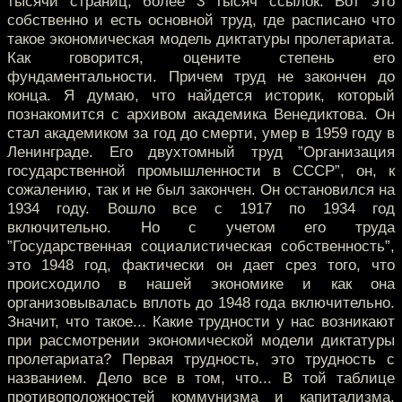
тысячи страниц, более 3 тысяч ссылок. Вот это
собственно и есть основной труд, где расписано что
такое экономическая модель диктатуры пролетариата.
Как говорится, оцените степень его
фундаментальности. Причем труд не закончен до
конца. Я думаю, что найдется историк, который
познакомится с архивом академика Венедиктова. Он
стал академиком за год до смерти, умер в 1959 году в
Ленинграде. Его двухтомный труд ”Организация
государственной промышленности в СССР”, он, к
сожалению, так и не был закончен. Он остановился на
1934 году. Вошло все с 1917 по 1934 год
включительно. Но с учетом его труда
”Государственная социалистическая собственность”,
это 1948 год, фактически он дает срез того, что
происходило в нашей экономике и как она
организовывалась вплоть до 1948 года включительно.
Значит, что такое... Какие трудности у нас возникают
при рассмотрении экономической модели диктатуры
пролетариата? Первая трудность, это трудность с
названием. Дело все в том, что... В той таблице
противоположностей коммунизма и капитализма,