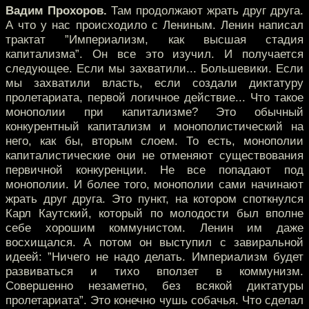
Вадим Прохоров.
Там продолжают жрать друг друга.
А что у нас происходило с Лениным. Ленин написал
трактат ”Империализм, как высшая стадия
капитализма”. Он все это изучил. И получается
следующее. Если мы захватили... Большевики. Если
мы захватили власть, если создали диктатуру
пролетариата, первой логичное действие... Что такое
монополии при капитализме? Это обычный
конкурентный капитализм и монополистический на
него, как бы, вторым слоем. То есть, монополии
капиталистические они не отменяют существования
первичной конкуренции. Не все попадают под
монополии. И более того, монополии сами начинают
жрать друг друга. Это пункт, на котором споткнулся
Карл Каутский, который по молодости был вполне
себе хорошим коммунистом. Ленин им даже
восхищался. А потом он выступил с завиральной
идеей: ”Ничего не надо делать. Империализм будет
развиваться и тихо вползет в коммунизм.
Совершенно незаметно, без всякой диктатуры
пролетариата”. Это конечно чушь собачья. Что сделал