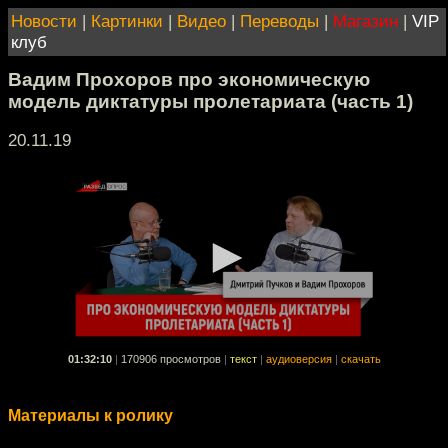
Новости
|
Картинки
|
Видео
|
Переводы
|
Магазин
|
VIP
клуб
Вадим Прохоров про экономическую
модель диктатуры пролетариата (часть 1)
20.11.19
01:32:10
|
170906 просмотров
|
текст
|
аудиоверсия
|
скачать
Материалы к ролику