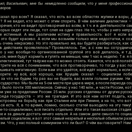
аил, Васильевич, мне бы немедленно сообщили, что у меня профессион
 воров.
азал про всех? Я сказал, что есть во всех областях жулики и воры, 
? Я не видел, кто может с этим спорить. В чём величие диалектики –
оречия, кто не видит противоречий во всём, в т.ч. и в деятельности с
орых сидят эти люди, тот слеп на один глаз. Не то, чтобы у него неп
не истинный. А мы различаем истину и правильность: вот я если 
 это будет красиво. А если мы возьмём только мои недостатки, к со
ь очень некрасиво. Но это правильно же, вы будете разбираться, как 
о в действиях проявлялось? Проявлялось. Так, а с кем вы сотруднича
о у нас вообще-то организованной группой это всё делалось, и т.д.
ься, меня будут кормить и гулять не меньше, чем 1 час в неделю. Т.е. я
лектический, тут твёрже как-то можно стоять. Кажется, что всё ползёт
трите на всё с пониманием, что всё противоречиво, то тогда у вас п
ивать негативную. Если вам это удаётся, всё идёт нормально, а если 
ворите: ну всё, всё хорошо, как Хрущёв сказал – социализм поб
за что не будем. Ну раз вы не будете, вас взяли голыми руками. Ни 
осударство. Мы были на 5-ом месте при царе в мире, а после периода с
с было почти 300 миллионов. Сейчас у нас 140 млн., и части России, к
и уже за пределами России. 25 млн. русских отделены от других русс
яде государств – это же трагедия. И это всё нам хотят подать, к
строены на борьбу, как при Сталине или при Ленине, а на то, что во
сё есть. Я, в то время, помню, сколько статей выходило на эту тему
ве-то-социализма», всё писать отдельно. Или это такая высокая стадия
уже и за деньги достать ничего нельзя. А на самом деле смысл-то социа
спелый социализм, и вот этот самый незрелый и неспелый объявили раз
зм. Что, у нас полный коммунизм что ли был? О чём вы говорите? Нам 