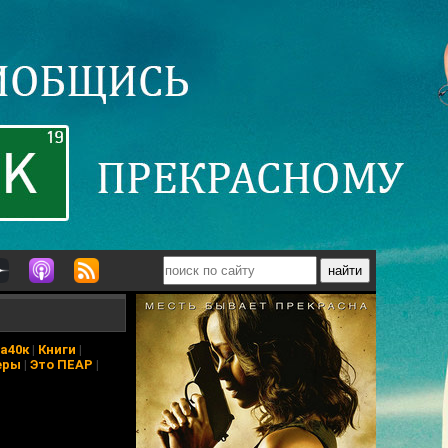
а40к
|
Книги
|
еры
|
Это ПЕАР
|