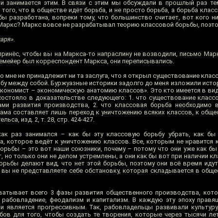
сти занимается этим. В связи с этим мы обсуждали в прошлый раз те
того, что в обществе идёт борьба, и не просто борьба, а борьба клас
бы разработана, вопреки тому, что большинство считает, вот кого н
о Маркс? Маркс вовсе не разрабатывал теорию классовой борьбы, поэт
аря».
принёс, чтобы вы на Маркса-то напраслину не возводили, письмо Марк
йдемейер был корреспондент Маркса, они переписывались.
- то мне не принадлежит ни та заслуга, что я открыл существование кла
рьбу между собой. Буржуазные историки задолго до меня изложили ист
экономист – экономическую анатомию классов». Это кто имеется в вид
 состояло в доказательстве следующего: 1. что существование класс
ми развития производства, 2. что классовая борьба необходимо в
 сама составляет лишь переход к уничтожению всяких классов, к обще
са, изд. 2, т. 28, стр. 424-427.
как раз занимался – как бы эту классовую борьбу убрать, как бы
а, которое ведёт к уничтожению классов. Все, которым не нравится 
орьбы – это вот наши союзники, почему – потому что они уже как бы
т, но только они не делом устремлены, а они как бы вот при наличии к
борьбы делают вид, что нет этой борьбы, поэтому они всё время идут
 вы не представляете себе обстановку, которая складывается в общес
ватывает всего 3 фазы развития общественного производства, кот
рабовладение, феодализм и капитализм. В каждую эту эпоху правя
 является прогрессивным. Так, рабовладельцы развивали культуру, 
бов для того, чтобы создать те творения, которые через тысячи л