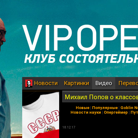
Картинки
Видео
Перев
Новости
Михаил Попов о классов
Новые
|
Популярные
|
Goblin 
Новости науки
|
Опергеймер
|
Пу
18.12.17