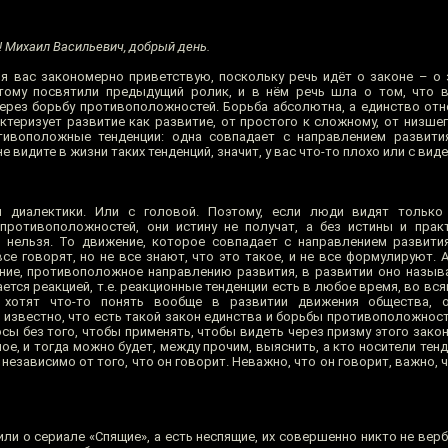
! Михаил Васильевич, добрый день.
 я вас закономерно приветствую, поскольку речь идёт о законе – о 
ому посвятили предыдущий ролик, и в нём речь шла о том, что в
через борьбу противоположностей. Борьба абсолютна, а единство отн
теризует развитие как развитие, от простого к сложному, от низшег
ивоположные тенденции: одна совпадает с направлением развития
 видите в жизни таких тенденций, значит, у вас что-то плохо или с вид
диалектики. Или с головой. Поэтому, если люди видят только 
противоположностей, они истину не получат, а без истины и прак
нельзя. То движение, которое совпадает с направлением развития
се говорят, но не все знают, что это такое, и не все формулируют. А
ение, противоположное направлению развития, в развитии оно называ
ется реакцией, т.е. реакционные тенденции есть в любое время, во вс
 хотят что-то понять вообще в развитии движения общества, 
е известно, что есть такой закон единства и борьбы противоположнос
сы без того, чтобы применять, чтобы видеть через призму этого закон
ое, и тогда можно будет, между прочим, выяснить, а кто носители тенд
независимо от того, что он говорит. Неважно, что он говорит, важно, ч
и о сериале «Спящие», а есть неспящие, их совершенно никто не верб