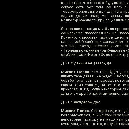
а то важно, что я за это буду иметь,
сейчас есть вот там, во всех э
товаропроизводитель, я для чего прои
ел, да деньги надо, мне деньги н
мелкобуржуазность при социализме е
Я спрашивал, когда мы были при соц
социализме классовая или не классо
Конечно, классовая, другое дело, 
классовой борьбе при социализме о
это был переход от социализма в кап
«Научный коммунизм» опубликовал «О
опубликовали. Но это было очень труд
Д.Ю.
И раньше не давали, да.
Михаил Попов.
Кто тебе будет дава
ничего тебе давать не будет, и воо
борьбе не готовы, вы вообще не готов
каком-то интернате для тех, кто не 
приносят, и т.д., куда некоторые та
хапают. А другие, действительно, смо
Д.Ю.
С интересом, да?
Михаил Попов.
С интересом, и когда
которых хапают, они из самых разных
некоторые, поэтому не надо нам ра
культуры, и т.д. – а что, воруют тол