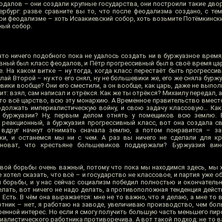
одалов – они создали крупные государства, они построили такие двор
ербург: разве сравните вы то, что после феодализма создано, с тем
и феодализме – хоть Исаакиевский собор, хоть возьмите Потёмкински
ный собор.
то ничего подобного пока не удалось создать ни в буржуазное время,
вный был класс феодалов, и Пётр прогрессивный был в своё время ца
. На каком витке – ну тогда, когда класс перестаёт быть прогрессив
ай Второй – ну кто его снял, ну не большевики же, его же сняла буржу
ики вообще? Они его сместили, а он вообще, как царь, даже не выполн
чит: взял, сам написал и отрёкся. Как же ты отрёкся? Михаилу передал, 
 это всё царство, всю эту монархию. А Временное правительство вмест
одолжать империалистическую войну, и свою задачу классовую… Ка
с буржуазии? Ну, первым делом отнять у помещиков всю землю. 
реакционный, а буржуазия прогрессивный класс, вот она создала с
 вдруг начнут отнимать сначала землю, а потом понравится – за
ки, и останемся мы ни с чем. А раз вы ничего не сделали для кр
новат, что крестьяне большевиков поддержали? Буржуазия вин
овой борьбы очень важный, потому что пока мы находимся здесь, мы х
е хотел сказать, что всё – и государство не классовое, и партия уже о
 борьбы, и у нас сейчас социализм победил полностью и окончательн
делать, вот ничего не надо делать, а противоположная тенденция дейст
сть. В чём она выражается: мне не то важно, что я делаю, а мне то в
аботник – нет, я работаю на заводе, увеличиваю производство, чем б
оренной интерес. Но если я смогу получить большую часть меньшего пир
иалистического работника противоречива. А вот такой подход: не то в