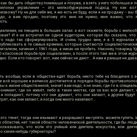
 и как бы дать обществу поменьше и похуже, а взять у него побольше и 
шелонах управления – это мелкобуржуазный подход. Ну как во
звожу? Ну не для себя же, я же есть не буду, если я на продажу – вы б
адо, а вам продаю, поэтому это мне не нужно, мне важно, что я
сть.
иализме, на лекциях в больших залах: а вот скажите, борьба с мелко
вая? И я не встретил ни одной аудитории, которая бы сказала, что 
что надо так сформулировать. И очень трудно мне, я в 5 журналах
публиковать в те самые времена, которые считаются социалистически
итализм, начиная с 1961 года, а никак не пробить. Наконец товарищ 
 классовой борьбе при социализме», а после этого там же в этом жур
но. Если кто говорит: вот, нам сейчас не дают… А нам и раньше не дава
ть вообще, если в обществе идёт борьба, никто тебе на блюдечке с 
бще всё хорошее и великое достигается в порядке борьбы противополо
ы к жизни общественной, значит вам надо, я не знаю, где-то в специаль
понимает, где он живёт, либо в таких местах, где за вас всё делают,
к и попадают, потому что они думают, что они хапают, а другие будут
трят, как они хапают, и когда они много нахапают…
 это тянет, тогда они изымают и разрешают им гулять: можете гулять. 
 областей, нет такой области человеческой деятельности, где бы люди
ссказывать, что если это учёный или деятель искусства, или деяте
ько какие-нибудь губернаторы?