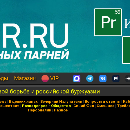
оды
Магазин
VIP
ой борьбе и российской буржуазии
News
|
В цепких лапах
|
Вечерний Излучатель
|
Вопросы и ответы
|
Каб
тешествия
|
Разведопрос
-
Общество
|
Синий Фил
|
Смешное
|
Трейл
Персоналии
|
Разное