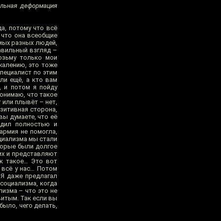
альная деформация
да, потому что всё
 что она всеобщие
амых разных людей,
равильный взгляд –
возьму только мои
жалению, это тоже
специалист по этим
ли ещё, а кто вам
, и потом я пойду
 понимаю, что такое
 или плывёт – нет,
озитивная сторона,
вы думаете, что её
едил полностью и
армия не помогла,
оциализма мы стали
оторые были долгое
ких и представляют
ак такое… Это вот
т всё у нас… Потом
! Я даже предлагал
 социализма, когда
лизма – что это не
витым. Так если вы
было, чего делать,