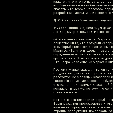
кажется, что кто-то из-за злостно
вообще нельзя понять без понимания 
сказать, что теория классовой борь
разработал. Где вы взяли такое, чт
Д.Ю.
Ну это как «большевики свергли ц
Михаил Попов.
Да, поэтому я даже 
Лондон, 5 марта 1852 год. Иосиф Ве
«Что касается меня, - пишет Маркс, 
обществе, ни та, что я открыл их бо
этой борьбы классов, а буржуазный 
Мальтус. «То, что я сделал нового,
определёнными историческими фаза
пролетариата, 3. что эта диктатура
Это Собрание сочинений Маркса и Энгель
Поэтому Маркс сказал, что он-то 
государство диктатуры пролетариат
рассмотрение с позиций классовой б
такое общество, где классов не буде
что их нет, при наличии классовой 
попадают в другую, потому что если
можете понять.
Вот эта эпоха классовой борьбы ох
фазы развития производства – это 
выполняет прогрессивную функцию и
строили сооружения, привлекали ра