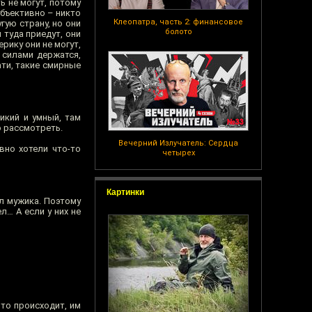
 не могут, потому
субъективно – никто
Клеопатра, часть 2: финансовое
гую страну, но они
болото
 туда приедут, они
рику они не могут,
 силами держатся,
ати, такие смирные
икий и умный, там
о рассмотреть.
Вечерний Излучатель: Сердца
вно хотели что-то
четырех
Картинки
ил мужика. Поэтому
л… А если у них не
то происходит, им