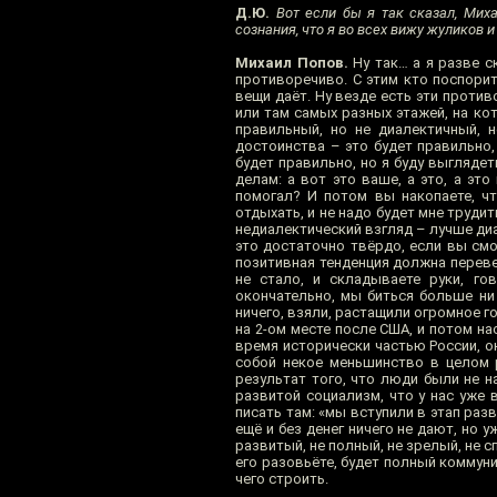
Д.Ю.
Вот если бы я так сказал, Мих
сознания, что я во всех вижу жуликов и
Михаил Попов.
Ну так… а я разве ск
противоречиво. С этим кто поспорит
вещи даёт. Ну везде есть эти против
или там самых разных этажей, на кот
правильный, но не диалектичный, 
достоинства – это будет правильно,
будет правильно, но я буду выглядет
делам: а вот это ваше, а это, а эт
помогал? И потом вы накопаете, чт
отдыхать, и не надо будет мне трудит
недиалектический взгляд – лучше диа
это достаточно твёрдо, если вы смо
позитивная тенденция должна перевеш
не стало, и складываете руки, го
окончательно, мы биться больше ни 
ничего, взяли, растащили огромное г
на 2-ом месте после США, и потом на
время исторически частью России, он
собой некое меньшинство в целом р
результат того, что люди были не на
развитой социализм, что у нас уже в
писать там: «мы вступили в этап раз
ещё и без денег ничего не дают, но 
развитый, не полный, не зрелый, не 
его разовьёте, будет полный коммуни
чего строить.