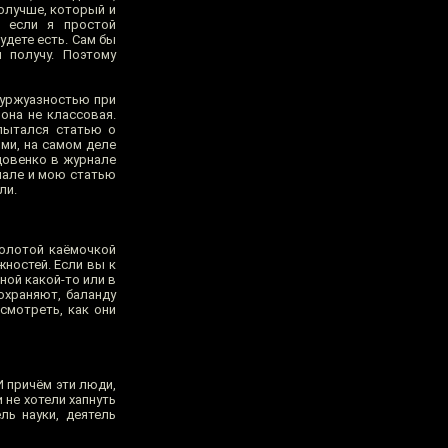
получше, который и
т если я простой
удете есть. Сам бы
 получу. Поэтому
буржуазностью при
она не классовая.
 пытался статью о
ми, на самом деле
Удовенко в журнале
нале и мою статью
ли.
золотой каёмочкой
жностей. Если вы к
ной какой-то или в
 охраняют, баланду
 смотреть, как они
И причём эти люди,
 не хотели хапнуть
ль науки, деятель