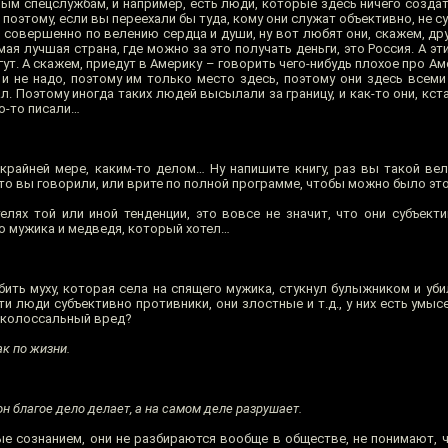
м спецслужбам, и например, есть люди, которые здесь ничего создать
и, поэтому, если вы переехали бы туда, кому они служат объективно, не 
ни совершенно по велению сердца и души, ну вот любят они, скажем, дру
мая лучшая страна, где можно за это получать деньги, это Россия. А эти
ут. А скажем, приедут в Америку – говорить чего-нибудь плохое про Аме
 и не надо, поэтому им только место здесь, поэтому они здесь всеми
. Поэтому иногда таких людей высылали за границу, и как-то они, кст
то-то писали…
крайней мере, каким-то делом… Ну напишите книгу, раз вы такой вел
то вы говорили, или врите по полной программе, чтобы можно было эт
елях той или иной тенденции, это вовсе не значит, что они субъекти
про мужика и медведя, который хотел…
бить муху, которая села на спящего мужика, стукнул булыжником и уб
ти люди субъективно противники, они злостные и т.д., у них есть умысе
и колоссальный вред?
к по жизни.
он благое дело делает, а на самом деле разрушает.
 сознанием, они не разбираются вообще в обществе, не понимают, ч