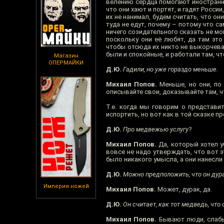
велению сердца помогают иностранны
что они хают и портят, и гадят Росси
их не нанимал, будем считать, что о
туда не едут, почему – потому что са
ничего созидательного сказать не мог
поскольку они её любят, да там это
чтобы отсюда их никто не выкорчевал
были и спокойные, и работали там, ч
Магазин
ОПЕРМАЙКИ
Д.Ю.
Гадили, но уже гораздо меньше.
Михаил Попов.
Меньше, но они, по 
описывайте свои, доказывайте там, ч
Т.е. когда мы говорим о представит
испортить, но вот как в той сказке 
Д.Ю.
Про медвежью услугу?
Михаил Попов.
Да, который хотел у
вовсе не надо утверждать, что вот э
было никакого умысла, а они нанесл
Д.Ю.
Можно предположить, что он дура
Империя ножей
Михаил Попов.
Может, дурак, да.
Д.Ю.
Он считает, как тот медведь, что 
Михаил Попов.
Бывают люди, слабые