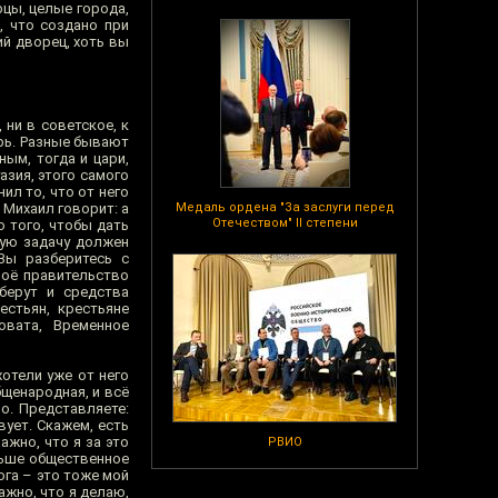
цы, целые города,
, что создано при
й дворец, хоть вы
 ни в советское, к
рь. Разные бывают
ным, тогда и цари,
азия, этого самого
ил то, что от него
а Михаил говорит: а
Медаль ордена "За заслуги перед
Отечеством" II степени
о того, чтобы дать
кую задачу должен
Вы разберитесь с
воё правительство
берут и средства
естьян, крестьяне
овата, Временное
отели уже от него
бщенародная, и всё
о. Представляете:
вует. Скажем, есть
ажно, что я за это
РВИО
ольше общественное
ога – это тоже мой
ажно, что я делаю,