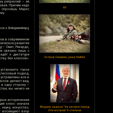
му репрессий – её
совая. Причём надо
65
и спросишь: Маркс
ому…
са к Вейдемейеру,
ссов в современном
орическое развитие
у – Смит, Рикардо,
ов связано лишь с
едёт к диктатуре
Остров Сахалин, река Найба
ству без классов».
 установить такое
классовый подход,
 устремлены все в
лассов делают вид,
 в одну сторону –
тве, вы ничего не
орые исторические
щий класс сначала
Медаль ордена "За заслуги перед
науку, искусство,
Отечеством" II степени
ет восхищают взор