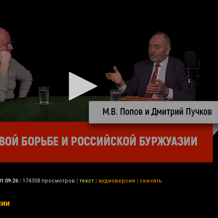
01:09:26
|
174358 просмотров
|
текст
|
аудиоверсия
|
скачать
мии