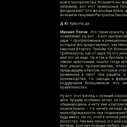
всего человечества. Возьмите вы фе
например, вот этот прекрасный Пет
феодализме? Это же вообще блеск пр
возьмите творение Растрелли Смоль
Д.Ю.
Красота, да.
Михаил Попов.
Это такая красота, ч
сожалению. Ну вот… А вот прогресси
цари – прогрессивные и реакционные
которые его представляют, как Никол
Николая Второго. Причём тут большев
требовалось, как от царя. Ну что зна
мне это не надо. Ну и так и бросили
землю крестьянам, пошло тогда пр
был решить, прогрессивную, клас
предыдущим классом, который стал 
временное и чего? Она решила: а
производства, т.е. заводы и фабри
поддержали большевиков. Кто ви
правительство.
Ну вот этот взгляд с позиций класс
уйти, Хрущёв особенно хотел, он тож
общенародное, и нету уже классовой
окончательно – т.е. ничего не надо 
мелкобуржуазность при социализме? Е
буду иметь. Не то, чтоб я плохой р
богатство, тем мне лучше, это мой к
интерес, поэтому позиция любого соц