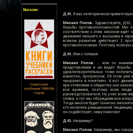
Магазин
Д.Ю.
Я вас категорически приветствую
Михаил Попов.
Здравствуйте, Д.Ю.,
борьбы противоположностей. Мы эт
соответствии с этим законом идёт 
движение низшего к высшему и харак
всяком развитии действуют 2 прот
противоположная. Поэтому, если вы не
Д.Ю.
Или с головой.
Михаил Попов.
… или со знанием 
представления и не видят борьбы 
удовлетворительных тоже получить 
известно, прогрессом. Об этом уже в
«выразить в понятиях». А вот движ
Советские
при отнесении к обществу оно называ
учебники 1940-50х
все времена, поэтому если люди
годов
руководствоваться. Ну у нас всем ж
слева, а тут мы обсуждаем все вопро
Тогда многое будет понятно непонятн
кто носитель реакционной тенденции, 
он содействует, чему помогает.
Д.Ю.
Например?
Михаил Попов.
Например, мы говорил