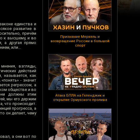
законе единства и
сякое развитие в
осительно, причём
Признание Меркель и
о к высшему, и во
возвращение России в большой
, а другая прямо
спорт
ением, или…
мнения, взгляды,
тических действий
, называется, как
 «понять» - значит
ется регрессом, а
яком обществе и во
они должны этим
Атака БПЛА на Геленджик и
тей, мы его держим
открытие Ормузского пролива
а, что происходит.
енций прогресса, а
то он делает, чему
овал, а они вот по