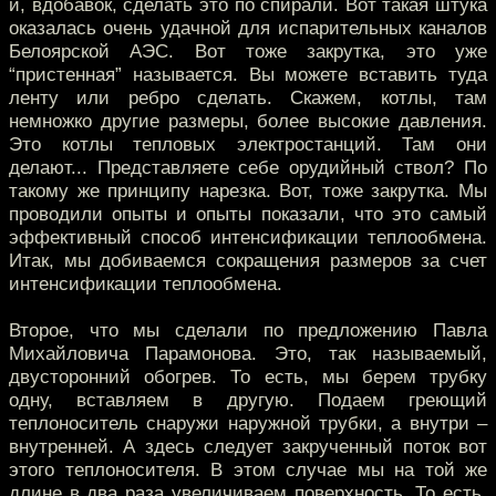
и, вдобавок, сделать это по спирали. Вот такая штука
оказалась очень удачной для испарительных каналов
Белоярской АЭС. Вот тоже закрутка, это уже
“пристенная” называется. Вы можете вставить туда
ленту или ребро сделать. Скажем, котлы, там
немножко другие размеры, более высокие давления.
Это котлы тепловых электростанций. Там они
делают... Представляете себе орудийный ствол? По
такому же принципу нарезка. Вот, тоже закрутка. Мы
проводили опыты и опыты показали, что это самый
эффективный способ интенсификации теплообмена.
Итак, мы добиваемся сокращения размеров за счет
интенсификации теплообмена.
Второе, что мы сделали по предложению Павла
Михайловича Парамонова. Это, так называемый,
двусторонний обогрев. То есть, мы берем трубку
одну, вставляем в другую. Подаем греющий
теплоноситель снаружи наружной трубки, а внутри –
внутренней. А здесь следует закрученный поток вот
этого теплоносителя. В этом случае мы на той же
длине в два раза увеличиваем поверхность. То есть,