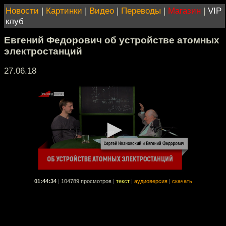
Новости
|
Картинки
|
Видео
|
Переводы
|
Магазин
|
VIP
клуб
Евгений Федорович об устройстве атомных
электростанций
27.06.18
01:44:34
|
104789 просмотров
|
текст
|
аудиоверсия
|
скачать