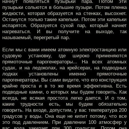
начнут появляться пузырьки пара. Потом эти
пузырьки сольются в большие пузыри. Потом пленка
жидкости, которая образуется на стенках, высохнет.
Останутся только такие капельки. Потом эти капельки
испарятся. Образуется сухой пар, который начнет
нагреваться. И вы получите на выходе, так
называемый, перегретый пар.
Если мы с вами имеем атомную электростанцию или
судовую установку, где широко применяются
прямоточные парогенераторы... На всех атомных
судах, и на ледоколах, на крейсерах, на подводных
лодках установлены именно прямоточные
парогенераторы. Вы сами видите, что его конструкция
крайне проста и в то же время эффективна. Есть
подводные камни, о которых мы будем говорить. Как
всегда, не всякая простота легко дается. И о том,
какие трудности есть, мы будем обязательно
говорить. На входе, допустим, у вас температура 200
градусов у воды. Она еще не кипит потому, что все
это под давлением. При давлении 100 атмосфер у
вас вода закипает при 300 градусах. Потом она