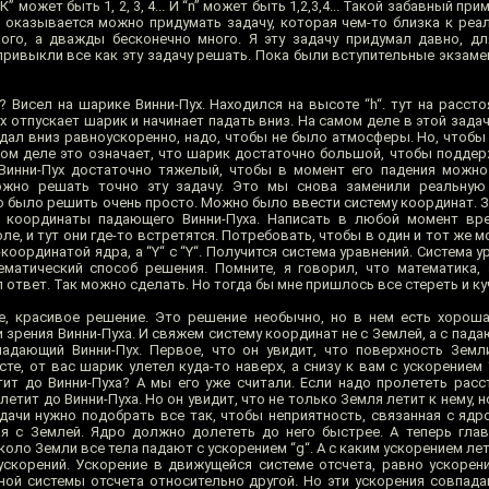
 может быть 1, 2, 3, 4... И “n” может быть 1,2,3,4... Такой забавный при
 оказывается можно придумать задачу, которая чем-то близка к реал
ого, а дважды бесконечно много. Я эту задачу придумал давно, д
привыкли все как эту задачу решать. Пока были вступительные экзаме
 Висел на шарике Винни-Пух. Находился на высоте “h“. тут на рассто
ух отпускает шарик и начинает падать вниз. На самом деле в этой зада
адал вниз равноускоренно, надо, чтобы не было атмосферы. Но, чтобы
мом деле это означает, что шарик достаточно большой, чтобы поддер
Винни-Пух достаточно тяжелый, чтобы в момент его падения можно
ожно решать точно эту задачу. Это мы снова заменили реальную
о было решить очень просто. Можно было ввести систему координат. Зде
 координаты падающего Винни-Пуха. Написать в любой момент вр
ле, и тут они где-то встретятся. Потребовать, чтобы в один и тот же м
-координатой ядра, а “Y“ с “Y“. Получится система уравнений. Система 
ематический способ решения. Помните, я говорил, что математика, 
ил ответ. Так можно сделать. Но тогда бы мне пришлось все стереть и к
, красивое решение. Это решение необычно, но в нем есть хороша
зрения Винни-Пуха. И свяжем систему координат не с Землей, а с пад
адающий Винни-Пух. Первое, что он увидит, что поверхность Земл
сте, от вас шарик улетел куда-то наверх, а снизу к вам с ускорением 
ит до Винни-Пуха? А мы его уже считали. Если надо пролететь расст
етит до Винни-Пуха. Но он увидит, что не только Земля летит к нему, н
дачи нужно подобрать все так, чтобы неприятность, связанная с ядр
ая с Землей. Ядро должно долететь до него быстрее. А теперь глав
коло Земли все тела падают с ускорением “g“. А с каким ускорением лет
скорений. Ускорение в движущейся системе отсчета, равно ускоре
ной системы отсчета относительно другой. Но эти ускорения совпада