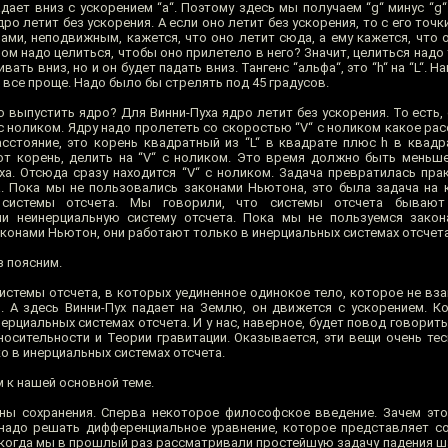
падает вниз с ускорением “a“. Поэтому здесь мы получаем “g“ минус “g“
ро летит без ускорения. А если оно летит без ускорения, то с его точк
вами, неподвижным, кажется, что оно летит сюда, а ему кажется, что 
лом надо целиться, чтобы оно прилетело в него? Значит, целиться надо 
ать вниз, но и он будет падать вниз. Тангенс “альфа“, это “h“ на “L“. 
а все проще. Надо было бы стрелять под 45 градусов.
 выпустить ядро? Для Винни-Пуха ядро летит без ускорения. То есть,
с ноликом. Ядру надо пролететь со скоростью “V“ с ноликом какое расс
асстояние, это корень квадратный из “L“ в квадрате плюс h в квадр
тот корень, делить на “V“ с ноликом. Это время должно быть меньше
а. Отсюда сразу находится “V“ с ноликом. Задача превратилась прак
. Пока мы не пользовались законами Ньютона, это была задача на 
 системы отсчета. Мы говорили, что системы отсчета бывают
и неинерциальную систему отсчета. Пока мы не пользуемся закон
аконами Ньютон, они работают только в инерциальных системах отсчета
з поясним.
истемы отсчета, в которых уединенное одинокое тело, которое не вз
. А здесь Винни-Пух падает на Землю, он движется с ускорением. Ко
ерциальных системах отсчета. И у нас, наверное, будет повод говорить
осительности и Теории гравитации. Оказывается, эти вещи очень тес
о в инерциальных системах отсчета.
 к нашей основной теме.
ы сохранения. Сперва некоторое философское введение. Зачем это
 надо решать дифференциальное уравнение, которое представляет с
 когда мы в прошлый раз рассматривали простейшую задачу падения ша