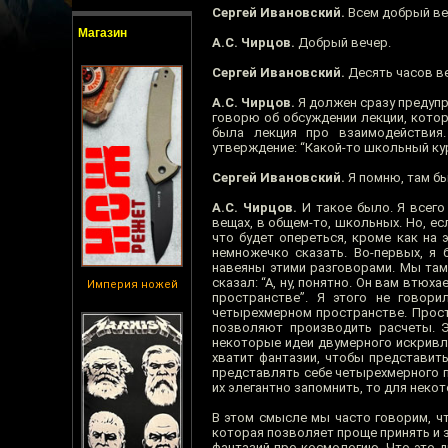
Сергей Ивановский.
Всем добрый веч
Магазин
А.С. Чирцов.
Добрый вечер.
Сергей Ивановский.
Десять часов ве
А.С. Чирцов.
Я должен сразу предупр
говорю об обсуждении лекции, котора
была лекция про взаимодействия.
утверждение: “Какой-то школьный кур
Сергей Ивановский.
Я помню, там бы
А.С. Чирцов.
И такое было. Я всего
вещах, в общем-то, школьных. Но, ес
что будет опереться, кроме как на 
немножечко сказать. Во-первых, я 
навеяны этими разговорами. Мы там
сказал: “А, ну, понятно. Он вам втю
Империя ножей
пространстве”. Я этого не говор
четырехмерном пространстве. Прост
позволяют производить расчеты. 
некоторые идеи двумерного искривл
хватит фантазии, чтобы представит
представлять себе четырехмерного пр
их элегантно запомнить, то для некот
В этом смысле мы часто говорим, ч
которая позволяет проще принять и з
фантазий про космологию. Что это дв