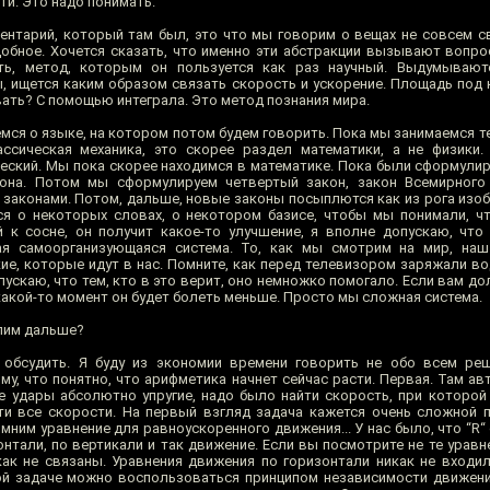
и. Это надо понимать.
нтарий, который там был, это что мы говорим о вещах не совсем св
обное. Хочется сказать, что именно эти абстракции вызывают вопро
ть, метод, которым он пользуется как раз научный. Выдумываю
, ищется каким образом связать скорость и ускорение. Площадь под 
ать? С помощью интеграла. Это метод познания мира.
ся о языке, на котором потом будем говорить. Пока мы занимаемся те
ссическая механика, это скорее раздел математики, а не физики.
ческий. Мы пока скорее находимся в математике. Пока были сформули
на. Потом мы сформулируем четвертый закон, закон Всемирного т
 законами. Потом, дальше, новые законы посыплются как из рога изоб
я о некоторых словах, о некотором базисе, чтобы мы понимали, чт
 к сосне, он получит какое-то улучшение, я вполне допускаю, что
ая самоорганизующаяся система. То, как мы смотрим на мир, наш
е, которые идут в нас. Помните, как перед телевизором заряжали вод
скаю, что тем, кто в это верит, оно немножко помогало. Если вам дол
в какой-то момент он будет болеть меньше. Просто мы сложная система.
упим дальше?
обсудить. Я буду из экономии времени говорить не обо всем реше
у, что понятно, что арифметика начнет сейчас расти. Первая. Там ав
е удары абсолютно упругие, надо было найти скорость, при которой 
йти все скорости. На первый взгляд задача кажется очень сложной 
ним уравнение для равноускоренного движения... У нас было, что “R“ от
нтали, по вертикали и так движение. Если вы посмотрите не те уравн
икак не связаны. Уравнения движения по горизонтали никак не входи
акой задаче можно воспользоваться принципом независимости движени