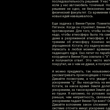
последовательность решений. У нас “К”
если у нас автомобиль точечный. Но
решение не одно, не бесконечно мн
физический факультет. Со временем 
новых идей навешивалось.
Еще задачка с Винни-Пухом. Помните?
Пятачок. Когда он стреляет, Винни-П
противоречие. Для того, чтобы он п
надо, чтобы атмосфера была. На са
даже в разряженной атмосфере. А 
трением об атмосферу. Конечно м
упрощенной. Кстати, эту задачу можн
Написать в любой момент времени
падающего ядра. Оно летит по парабо
координата Винни-Пуха совпала с “X“
и получается ответ. Это чисто мат
покрутил, ни о чем не думая, и получ
А можно придумать, так называемое
рассматривать происходящее с точки 
Давайте посмотрим, а что увидит п
ускорением “g“. Вы находитесь на ме
Кстати, за какое время Земля долет
ускорением, за такое время Земля дол
из пушки. Я напомню, по условию за
раньше, чем неприятность, связанн
ускорением падает Винни-Пух вниз? О
Давайте вспомним закон сложения у
системе отсчета минус ускорение од