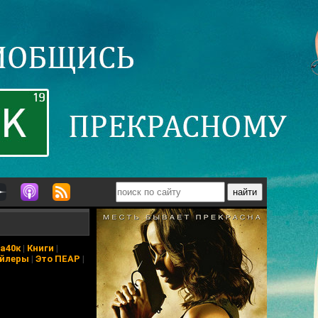
а40к
|
Книги
|
йлеры
|
Это ПЕАР
|