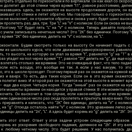
треть отдельно по горизонтали и по вертикали. Он как ехал со скорос
н долетит до этой стенки через время “t1“, равное расстоянию, деле
 оказавшись здесь, он окажется на высоте продолжения дороги, он в
какивает от стенки и летит обратно. Мы говорим только о горизонтал
он не выскочит, он отразится обратно и снова у него будет шанс выск
 пролететь раз, два, три. Три “L“ на “V“ с ноликом. Если он снова не в
Поэтому “t3“ будет пять “L“ на “V“ с ноликом. Теперь давайте попроб
 учили записывать нечетные числа? Это “2К“ без единички. Поэтому “t“ 
время “2К“ без единички, делить на “V“ с ноликом, на “L“.
ризонтали. Будем смотреть только на высоту. Он начинает падать с
м из школьного курса, что если движение равноускоренное, равнялос
, то высота, на которую он упал за время “t“, равняется “g“ на “T“ в
раз упадет на пол через время “T“, равное “2h“ делить на “g“, да еще кор
 взлетать столько же времени. Это не очевидный факт, что тело падае
если есть воздух, это вообще не так. А если у нас вакуум, то это
о, это в школе проходят. Поэтому первый раз он окажется на нужной 
из и вверх. То есть, два таких корня. Если он в это время окажется
а полетит вниз. И второй раз он окажется на этой высоте в момент врем
 – еще два корня. Четыре корня. Тогда “энный” раз он окажется на н
. В эти моменты времени он находится у правой стенки. В эти моменты вр
кочить. Он выскочит в том случае, если какое-нибудь из этих времен
лжен одинаковое число раз сюда пролететь и прыгнуть вверх-вниз. Поэто
риравнять и написать, что “2К“ без единицы, делить на “V“ с ноликом
, на “g“. Отсюда осталось найти “V“ с ноликом. Это уравнение легко ре
диницы делить на “2n“, “L“. А здесь будет корень из “g“ делить на “2h“. Э
чить этот ответ. Ответ у этой задачи устроен следующим образом.
орень из ускорения свободного падения, деленное на “2h“. И эту вел
 к любому четному числу. Это будет решение. У нас получилась д