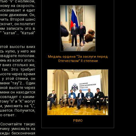
тью “V“ с ноликом,
нному на скорость.
ыскакивает и едет
ьном движении. Он,
очить. Второй шанс
ыскочит, он полетит
уем записать это в
“катая”... “Катый”
 этой высоты вниз
ь нулю, у него же
 квадрате пополам.
Медаль ордена "За заслуги перед
ень из всего этого.
Отечеством" II степени
т вниз столько же,
 так. Это требует
высоте через время
 у этой стенки, он
ени “тау”2... Один
ужной высоте через
емени он находится
 совпадет с каким-
му “n“ и “K“ могут
, умножить на “L“,
шается. Получится,
то ответ.
РВИО
 Сосчитайте такую
ичину умножьте на
важды бесконечная