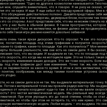
невное замечание: “Одно на другое в космологии нанизывается. Гипотеза
зья мои, слушайте внимательно, что я говорю. Я ни разу не сказал, ч
огия это не наука. И еще. Я еще забыл по поводу кривой сферы. Мне в
ть. Это обсуждение действительно полезно. Давайте представим себя 
те подумаем, как в этом мире мы, двумерные блохи, построим там гео
а это со стороны. А вот представим себе, что мы не можем глянуть на э
се, что у нас было в обычной физике. В таком пространстве, которое
тие вектора? Пока ни математики, ни физики далеко не продвинулись.
 по себе такая игра ума мне кажется довольно забавной.
кла очень такая яркая дискуссия. Кто-то спросил: “А как это получа
ки, посчитаем площадь под этими графиками и получится скорость
т какие-то графики, какие-то площади. Как это получилось?” Мое мнение
черты большей реальности, чем они есть на самом деле. Я бы сказал
писания того, что мы видим. И выдумали их так, что по площади под 
что скорость, это когда мы на мотоцикле едем. Это не только такая 
ь скорость изменения ваших доходов. Это же тоже скорость. Если вы
дь под этим графиком даст вам изменения. Точно так же, как пло
о он переместился за какое-то время. В этом и сила математики, ч
 понятие, соображаем, как между такими понятиями устроена связ
что угодно.
и, но на самом деле все не так. Мы выдумали материальную точку. М
ек. Потом к материальной точке мы провели радиус-вектор. Мы выдума
веденных от начала координат куда-то там. А потом мы ввели скорост
ьность? Это чистая математическая модель. Мы реальный мир всегда 
ематикой. При этом упрощать его до такой степени, чтобы он стал 
ематикой, но чтобы при этом не потерять то, что нам нужно. Это са
хорошую математическую модель. Любая модель – это выдумка. Но она 