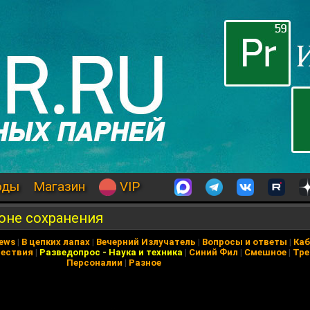
оды
Магазин
VIP
оне сохранения
News
|
В цепких лапах
|
Вечерний Излучатель
|
Вопросы и ответы
|
Каб
ествия
|
Разведопрос
-
Наука и техника
|
Синий Фил
|
Смешное
|
Тре
Персоналии
|
Разное