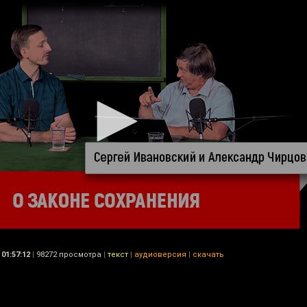
01:57:12
|
98272 просмотра
|
текст
|
аудиоверсия
|
скачать