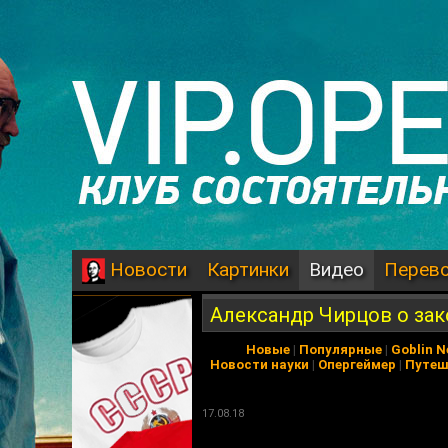
Картинки
Видео
Перев
Новости
Александр Чирцов о зак
Новые
|
Популярные
|
Goblin 
Новости науки
|
Опергеймер
|
Путеш
17.08.18