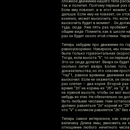
сложное движение нашего тела рассмо
так и полетел. Поэтому первый раз о
Если ему повезет, и в этот момент,
дальше. Если ему не повезет, он отс
конечно, может выскочить. Но, если 
выскочить будет в момент... Он должен
туда, сюда. Уже пять раз пробежит. 
общем виде. Помните, как в школе нас
раз он будет около этой стенки. Через 
Теперь забудем про движение по го
равноускоренно. Наверное, мы помни
была только горизонтальная скорость
Тогда, если высота “h“, то он первый 
Это он сюда долетит. Вверх он будет
сколько летит вверх. Более того, 
доказательства, но это совсем прост
“тау”1, равное времени движения вн
выскочил. Если не окажется, он снов
раз слетел – два корня. Второй раз
время “2n“ на корень из “2h“, на “g“
на нужной высоте, чтобы он мог выс
нибудь из этих. Не обязательно он до
быть любыми числами. Нам осталось п
должно равняться “2n“ корней из “2h“
что “V“ с ноликом равняется “2К“ без е
Теперь самое интересное, как озву
величину. Длина ямы, умножить на к
отношение любого нечетного числа