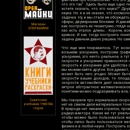
что это так”. Здесь было еще одно г
хотите сказать, что это наука?” Дру
наука. Но я и не сказал, что космол
задачка. Ну, и мы стали ее обсужда
сферы, двумерными блохами. И давай
Магазин
как построить их геометрию, глядя н
ОПЕРМАЙКИ
нас есть эталон длины... Короче, в
кривое. И как тогда построить поня
задача давным-давно решена. Но сама
Что еще мне понравилось. Тут возни
возьмем ускорение, построим графи
ускорение, это нечто реальное, а ту
скорости и ускорению привносятся 
скорость и ускорение для удобства о
мы можем найти другое. Все думают, 
может быть чего угодно. Может быт
скорости ваших доходов, то площа
скорости автомобиля дает наскольк
хитрое абстрактное математическое
понятием можно подразумевать все, 
Мы говорили про нормальные скорост
Советские
учебники 1940-50х
нет на самом деле материальных точ
годов
В природе нет никаких стрелок, про
радиус-вектора. Какая же тут реал
чтобы можно было пользоваться мат
чтобы легко было пользоваться мат
физике и в любой науке. Построить 