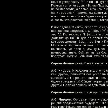
вниз с ускорением “a“, и Винни-Пух 
Поэтому с точки зрения Винни-Пуха яд
не по параболе, а прямо. Это нам с 
если ядро летит прямо, под каким уг
прямо не полетит, оно будет заворачив
сказать, что расстояния равны, тогд
И последнее. С какой скоростью надо
постоянной скоростью. С какой? “V“ 
это “L“. По теореме Пифагора это р
долетит до Винни-Пуха за время: э
которое долетит Земля до Винни-Пух
Мораль: выбирайте системы отсчета
выбирать ускоренно движущиеся
неинерциальные. Сейчас мы выбрал
поступать можно. Если пользуемся з
Сергей Ивановский.
Давайте еще ра
А.С. Чирцов.
Инерциальные, это те с
кем другим, движется без ускорения
хочется, можно решать задачи в неин
будем говорить об Общей теории отн
другом. Но пока решаем задачи тольк
Сергей Ивановский.
Тогда приступим
А.С. Чирцов.
Основная тема – закон
рецепт предсказания будущего. Это
Ньютона. Наверное, зрители видели,