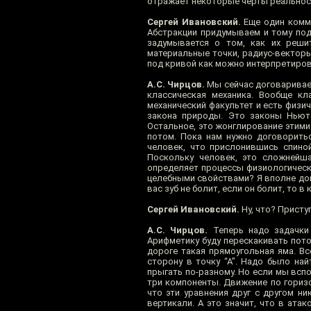
отражает некоторые черты реальност
Сергей Ивановский.
Еще один комме
Абстракции придумываем и тому под
задумывается о том, как их реши
материальные точки, радиус-векторы
под кривой как можно интерпретиров
А.С. Чирцов.
Мы сейчас договариваем
классическая механика. Вообще кла
механический факультет и есть физи
закона природы. Это законы Ньюто
Остальное, это жонглирование этими
потом. Пока нам нужно договоритьс
человек, что прислонившись спиной
Поскольку человек, это сложнейш
определяет процессы физиологически
целебными свойствами? Я вполне допу
вас зуб не болит, если он болит, то 
Сергей Ивановский.
Ну, что? Прист
А.С. Чирцов.
Теперь надо задачки 
Арифметику буду перескакивать потом
дороге такая прямоугольная яма. Вс
сторону в точку “А”. Надо было на
прыгать по-разному. Но если мы вспом
три компоненты. Движение по горизо
что эти уравнения друг с другом н
вертикали. А это значит, что в ат