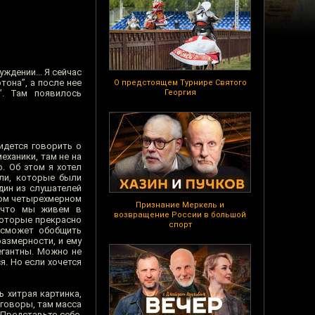
ждении... Я сейчас
тона”, а после нее
О предстоящем Турнире Святого
”. Там появилось
Георгия
идется говорить о
еханики, там не на
. Об этом я хотел
сли, которые были
дин из слушателей
нном четырехмерном
Признание Меркель и
, что мы живем в
возвращение России в большой
которые прекрасно
спорт
 сможет обобщить
азмерности, и ему
егантны. Можно не
я. Но если хочется
 хитрая картинка,
зговоры, там масса
“Представьте себе,