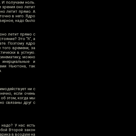
. И получаем ноль.
и зрения оно летит
оно летит прямо. А
точно в него. Ядро
Наверное, надо было
 оно летит прямо с
тояние? Это “h“, а
ате. Поэтому ядро
 того времени, за
тически в устную.
кинематику, можно
 инерциальные и
ами Ньютона, так
.
аимодействует ни с
нечно, если очень
 об этом, когда мы
но связаны друг с
 надо? У нас есть
обой Второй закон
рика в воздухе на