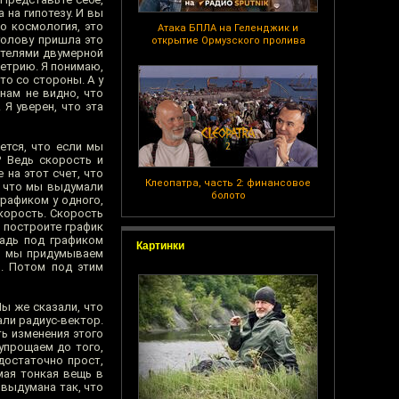
 на гипотезу. И вы
то космология, это
Атака БПЛА на Геленджик и
 голову пришла это
открытие Ормузского пролива
жителями двумерной
метрию. Я понимаю,
то со стороны. А у
 нам не видно, что
 Я уверен, что эта
ется, что если мы
? Ведь скорость и
 на этот счет, что
Клеопатра, часть 2: финансовое
, что мы выдумали
болото
графиком у одного,
скорость. Скорость
 построите график
щадь под графиком
Картинки
то мы придумываем
ь. Потом под этим
ы же сказали, что
ли радиус-вектор.
ь изменения этого
упрощаем до того,
достаточно прост,
мая тонкая вещь в
выдумана так, что