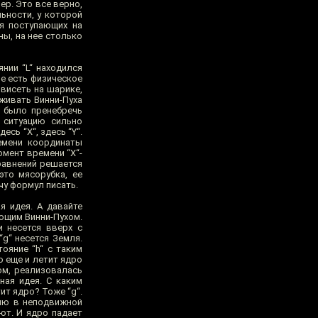
мер. Это все верно,
ьности, у которой
ля поступающих на
ны, на нее столько
янии “L“ находился
че есть физическое
 висеть на шарике,
живать Винни-Пуха
 было пренебречь
 ситуацию сильно
сь “X“, здесь “Y“.
емени координаты
омент времени “X“-
уравнений решается
это мясорубка, ее
учу формул писать.
я идея. А давайте
ающим Винни-Пухом.
и несется вверх с
“g“ несется Земля.
ояние “h“ с таким
о еще и летит ядро
ом, реализовалась
ная идея. С каким
ит ядро? Тоже “g“.
нию в неподвижной
ют. И ядро падает