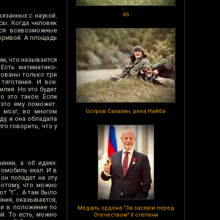
65
язанных с наукой.
сы. Когда человек
тся всевозможные
кривой. А площадь
м, что называется
 Есть математико-
рованы только три
яготения. И все.
илия. Но это будет
о это такое. Если
 это ему поможет.
 мозг, во многом
Остров Сахалин, река Найба
у, и она обладала
го говорить, что у
нии, а об идеях.
томобиль ехал. И в
он попадет на эту
потому, что можно
 “t“... А там было
ения, оказывается,
ли в положение по
Медаль ордена "За заслуги перед
й. То есть, можно
Отечеством" II степени