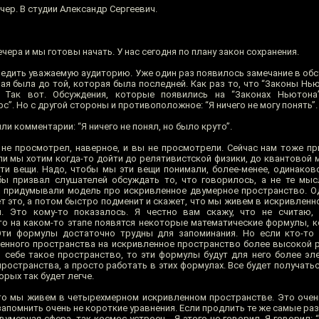
ер. В студии Александр Сергеевич.
чера и мы готовы начать. У нас сегодня по плану закон сохранения.
едить уважаемую аудиторию. Уже один раз появилось замечание в обсу
я была до той, которая была последней. Как раз то, что “Законы Нью
 Так вот. Обсуждения, которые появились на “Законах Ньютона
с”. Но с другой стороны и противоположное: “Я ничего не могу понять”.
ли комментарии: “Я ничего не понял, но было круто”.
 не просмотрел, наверное, и вы не просмотрели. Сейчас нам тоже пр
ли мы хотим когда-то дойти до релятивистской физики, до квантовой м
эти вещи. Надо, чтобы мы эти вещи понимали, более-менее, одинаково
бы призвал слушателей обсуждать то, что говорилось, а не те мы
 придумывали модель про искривленное двумерное пространство. О
хает это, а потом быстро подменит и скажет, что мы живем в искривле
ил. Это кому-то показалось. Я честно вам скажу, что не считаю
о на каком-то этапе появятся некоторые математические формулы, 
Эти формулы достаточно трудны для запоминания. Но если кто-то
енного пространства на искривленное пространство более высокой р
ь себе такое пространство, то эти формулы будут для него более эл
остранства, а просто работать в этих формулах. Все будет получатьс
орых так будет легче.
то мы живем в четырехмерном искривленном пространстве. Это очень
апомнить очень не короткие уравнения. Если продлить те же самые ра
умерная сфера, так космос устроен... Я этого не говорил. Я говорил: 