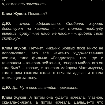
и, осмелюсь заметить...
Клим Жуков.
Помогает?
Д.Ю.
...очень эффективно. Особенно хорошо
действует на хозяина – как только приблуду
вынешь, сразу: «Не надо, не надо!» - «Прибери свою
скотину».
Клим Жуков.
Нет-нет, никаких боевых псов никто не
использовал, это всё какая-то художественная
ахинея, типа фильма «Гладиатор», там, где с
генералом – генерал-лейтенант, генерал майор, кто он
там был? – короче, с генерал-майором Максимусом,
там с ним скакала какая-то овчарка адская и жрала
германцев за жопу.
Д.Ю.
Да. Ну в кино выглядит прекрасно.
Клим Жуков.
А потом она куда-то исчезла, главное,
скакала-скакала, а потом исчезла. Дальше-то что