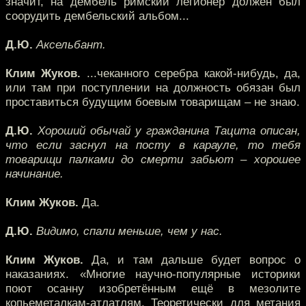
значит, на дембель римский легионер должен был
соорудить дембельский альбом...
Д.Ю.
Аксельбант.
Клим Жуков.
...чеканного серебра какой-нибудь, да,
или там при поступлении на должность обязан был
проставиться будущим боевым товарищам – не знаю.
Д.Ю.
Хороший обычай у гражданина Тацита описан,
что если заснул на посту в карауле, то тебя
товарищи палками до смерти забьют – хорошее
начинание.
Клим Жуков.
Да.
Д.Ю.
Видимо, спали меньше, чем у нас.
Клим Жуков.
Да, и там дальше будет вопрос о
наказаниях. «Многие научно-популярные историки
поют осанну изобретённым ещё в мезолите
копьеметалкам-атлатлям. Теоретически для метания