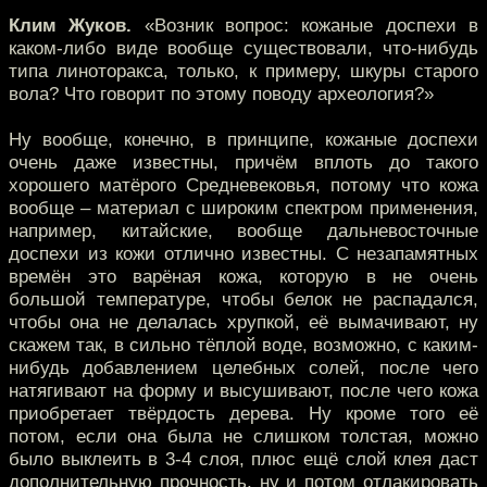
Клим Жуков.
«Возник вопрос: кожаные доспехи в
каком-либо виде вообще существовали, что-нибудь
типа линоторакса, только, к примеру, шкуры старого
вола? Что говорит по этому поводу археология?»
Ну вообще, конечно, в принципе, кожаные доспехи
очень даже известны, причём вплоть до такого
хорошего матёрого Средневековья, потому что кожа
вообще – материал с широким спектром применения,
например, китайские, вообще дальневосточные
доспехи из кожи отлично известны. С незапамятных
времён это варёная кожа, которую в не очень
большой температуре, чтобы белок не распадался,
чтобы она не делалась хрупкой, её вымачивают, ну
скажем так, в сильно тёплой воде, возможно, с каким-
нибудь добавлением целебных солей, после чего
натягивают на форму и высушивают, после чего кожа
приобретает твёрдость дерева. Ну кроме того её
потом, если она была не слишком толстая, можно
было выклеить в 3-4 слоя, плюс ещё слой клея даст
дополнительную прочность, ну и потом отлакировать