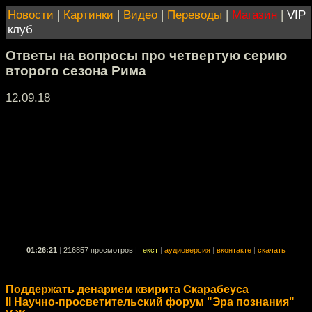
Новости
|
Картинки
|
Видео
|
Переводы
|
Магазин
|
VIP
клуб
Ответы на вопросы про четвертую серию
второго сезона Рима
12.09.18
01:26:21
|
216857 просмотров
|
текст
|
аудиоверсия
|
вконтакте
|
скачать
Поддержать денарием квирита Скарабеуса
II Научно-просветительский форум "Эра познания"