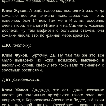
браконьера. Непросто там, в Африке.
Клим Жуков.
А ещё, наверное, последний раз, когда
кожаные доспехи активно использовались – это,
наверное, был 14 век. Там же в Италии, особенно
очень любили на юге Италии и на Сицилии, кожаные
доспехи. Ну там мафиози с большим стажем, они
кожанки любят, это, по крайней мере, красиво.
Д.Ю.
Курточку.
Клим Жуков.
Курточку, да. Ну там так же это всё
было выварено из кожи, возможно, выклеено в
несколько слоёв, сверху это покрывали тиснением с
золотыми росписями.
Д.Ю.
Дембельскими.
Клим Жуков.
Да-да-да, это есть даже несколько
настоящих подлинных артефактов такого рода, вот
например, в Королевском Арсенале в Лидсе, в Англии
есть плечевой щиток (реребрас) такого рода,