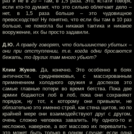
раз и не в 20 – там, в 1,5 раза. Это, кстати говоря,
если кто-то думает, что это сильно облегчает дело –
нет, в 1,5 раза больше – это чудовищное
превосходство! Ну понятно, что если бы там в 10 раз
больше, не помогла бы никакая тактика и никакое
вооружение, их бы просто задавили.
Д.Ю.
А правду говорят, что большинство убитых –
они при отступлении, т.е. когда одни бросаются
бежать, то других там много убьют?
Клим Жуков.
Да, конечно. Это особенно в боях
античности, средневековья, с массированным
применением холодного оружия и доспехов это
самые главные потери во время бегства. Пока две
армии бодаются лоб в лоб, пока они сохраняют
порядок, ну тот, к которому они привыкли, не
обязательно это именно строй, как стена щитов, но по
крайней мере они взаимодействуют друг с другом,
очень сложно человека завалить. Ну одного-то и
несложно, наверное, а вот массово их перевалить –
это может быть только в одном случае: если одна