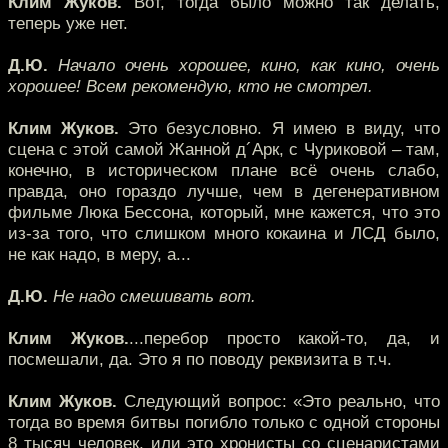
Клим Жуков.
Вот, тогда было можно так делать,
теперь уже нет.
Д.Ю.
Начало очень хорошее, кино, как кино, очень
хорошее! Всем рекомендую, кто не смотрел.
Клим Жуков.
Это безусловно. Я имею в виду, что
сцена с этой самой Жанной д´Арк, с Чуриковой – там,
конечно, в историческом плане всё очень слабо,
правда, оно гораздо лучше, чем в дегенеративном
фильме Люка Бессона, который, мне кажется, что это
из-за того, что слишком много кокаина и ЛСД было,
не как надо, в меру, а...
Д.Ю.
Не надо смешивать вот.
Клим Жуков.
...перебор просто какой-то, да, и
посмешали, да. Это я по поводу реквизита в т.ч.
Клим Жуков.
Следующий вопрос: «Это реально, что
тогда во время битвы погибло только с одной стороны
8 тысяч человек, или это хронисты со сценаристами