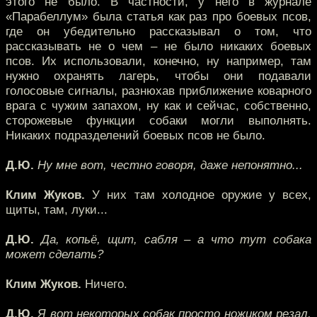
этого не было. В частности, у него в журнале
«Парабеллум» была статья как раз про боевых псов,
где он убедительно рассказывал о том, что
рассказывать не о чем – не было никаких боевых
псов. Их использовали, конечно, ну например, там
нужно охранять лагерь, чтобы они подавали
голосовые сигналы, разнюхав приближение коварного
врага с чужим запахом, ну как и сейчас, собственно,
сторожевые функции собаки могли выполнять.
Никаких подразделений боевых псов не было.
Д.Ю.
Ну мне вот, честно говоря, даже непонятно...
Клим Жуков.
У них там холодное оружие у всех,
щиты, там, луки...
Д.Ю.
Да, копьё, щит, сабля – а что тут собака
может сделать?
Клим Жуков.
Ничего.
Д.Ю.
Я вот некоторых собак просто ножиком резал,