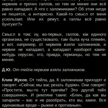
нервиев и прочих галлов, но тем не менее они всё
равно нападают. А что с заложниками? Об этом нигде
не пишется, а интересно. Какой-то смысл от меня
ускользает. Или их режут, а галлы всё равно
бунтуют?»
Смысл в том: ну, во-первых, галлов, как единого
организма, не существовало, там была куча племён,
и вот, например, от нервиев взяли заложников, и
нервии не нападают, а нападают наоборот какие-
нибудь херуски, это, правда, германцы, но тем не
менее.
Д.Ю.
От тейпа нервиев взяли заложников.
Клим Жуков.
От тейпа, да. К заложникам приходят и
говорят: «Сейчас мы вас резать будем». Они говорят:
«Простите, мы-то тут причём? Это другой тейп
совершенно». И римляне такие: «Блин, да как вы
запарили – вас и не разобрать, кто вы, какие. Все
одинаковые вроде – рыжие и противные».