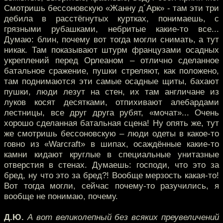
Смотришь бессоновскую «Жанну д´Арк» - там эти три
дебила в расстёгнутых куртках, понимаешь, с
грязными рубашками, небритые какие-то все...
Думаю: блин, почему вот тогда могли снимать, а тут
никак. Там показывают штурм французами осадных
укреплений перед Орлеаном – отлично сделанное
батальное сражение, пушки стреляют, как положено,
там поднимаются эти самые осадные щиты, бахают
пушки, люди лезут на стен, их там англичане из
луков косят десятками, отпихивают алебардами
лестницы, все друг друга рубят, «мочат»... Очень
хорошо сделанная батальная сцена! Ну опять же, тут
же смотришь бессоновскую – люди одеты в какое-то
говно из «Warcraft» в шипах, осаждённые какие-то
камни кидают круглые в специальные унитазные
отверстия в стенах. Думаешь: господи, что это за
бред, ну что это за бред?! Вообще мерзость какая-то!
Вот тогда могли, сейчас почему-то разучились, я
вообще не понимаю, почему.
Д.Ю.
А вот великолепный без всяких преувеличений