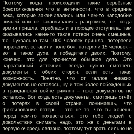
Поэтому когда происходили такие серьёзные
боестолкновения что в античности, что в средние
века, которые заканчивались или чем-то наподобие
ничьей или не заканчивались разгромом, т.е. когда
армия пришла, огреблась и в порядке отступила, там
оказывались какие-то такие потери очень смешные,
т.е. буквально там 1000 человек пришла, потерпели
поражение, оставили поле боя, потеряли 15 человек –
вот в таком духе, а победители двоих. Поэтому,
конечно, это для хронистов обычное дело. Это
нарративный источник. всегда нужно смотреть
документы с обеих сторон, если есть такая
возможность. Понятно, что от галлов никаких
документов не осталось, ну и тем более побеждённых
в гражданской войне римлян – тоже документов не
осталось. Вот когда есть документы, смотришь отчёт
о потерях в своей стране, понимаешь, что
фиксирование потерь – это не то, что ты хочешь
перед кем-то похвастаться, это тебе людей с
довольствия снимать надо, это же с деньгами в
первую очередь связано, поэтому тут врать сильно не