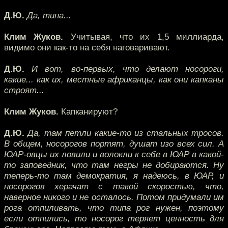
Д.Ю.
Да, типа...
Клим Жуков.
Учитывая, что их 1,5 миллиарда,
видимо они как-то на себя наговаривают.
Д.Ю.
И вот, во-первых, что делают носороги,
какие... как их, местные африканцы, как они капканы
строят...
Клим Жуков.
Капканируют?
Д.Ю.
Да, там петли какие-то из стальных тросов.
В общем, носорогов портят, душат изо всех сил. А
ЮАР-овцы их ловили и волокли к себе в ЮАР в какой-
то заповедник, что там негры не добираются. Ну
теперь-то там демократия, я надеюсь, в ЮАР, и
носорогов херачат с такой скоростью, что,
наверное никого и не осталось. Потом придумали им
рога отпиливать, что типа рог нужен, поэтому
если отпились, то носорог теряет ценность для