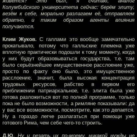
живётся? Это был, я считаю, аналог
Колумбийского университета сейчас: берём элиту,
везём к себе, морально разлагаем её, отправляем
обратно, и таким образом агенты влияния
получаются.
Клим Жуков.
С галлами это вообще замечательно
прокатывало, потому что галльские племена уже
вплотную практически подошли к тому моменту, когда
у них будут образовываться государства, т.е. там
было серьёзнейшее имущественное расслоение уже,
просто по факту оно было, это имущественное
расслоение, значит, была высокая концентрация
трудовых ресурсов, рабство в первом его
приближении патриархальное, т.е. элита была уже
готова разложиться вот по полной программе, только
пока не было возможности, а римляне показывали: да
у вас все возможности, посмотрите, как это делается.
Ну а гораздо легче разлагаться при помощи уже
готового Рима, чем себе чего-то строить.
Д.Ю.
Ну и резать их по-моему, никакой нужды не