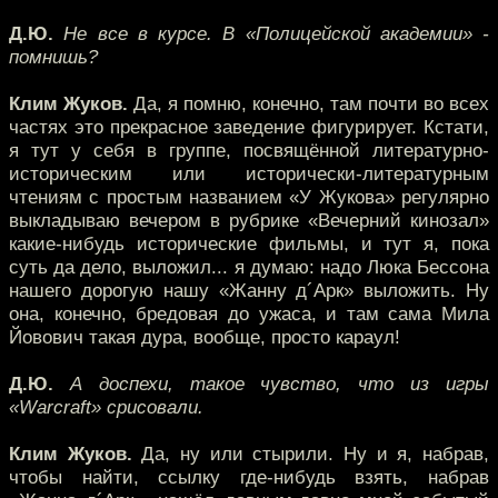
Д.Ю.
Не все в курсе. В «Полицейской академии» -
помнишь?
Клим Жуков.
Да, я помню, конечно, там почти во всех
частях это прекрасное заведение фигурирует. Кстати,
я тут у себя в группе, посвящённой литературно-
историческим или исторически-литературным
чтениям с простым названием «У Жукова» регулярно
выкладываю вечером в рубрике «Вечерний кинозал»
какие-нибудь исторические фильмы, и тут я, пока
суть да дело, выложил... я думаю: надо Люка Бессона
нашего дорогую нашу «Жанну д´Арк» выложить. Ну
она, конечно, бредовая до ужаса, и там сама Мила
Йовович такая дура, вообще, просто караул!
Д.Ю.
А доспехи, такое чувство, что из игры
«Warcraft» срисовали.
Клим Жуков.
Да, ну или стырили. Ну и я, набрав,
чтобы найти, ссылку где-нибудь взять, набрав