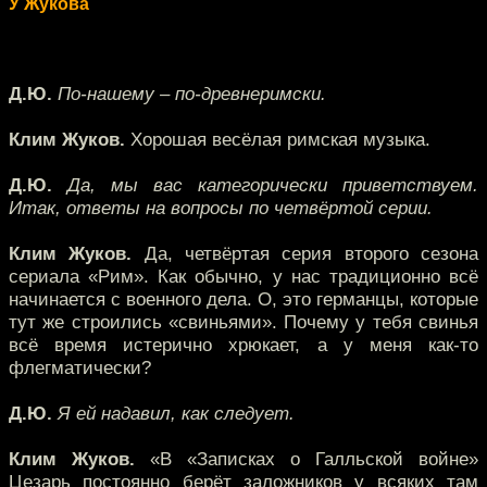
У Жукова
Д.Ю.
По-нашему – по-древнеримски.
Клим Жуков.
Хорошая весёлая римская музыка.
Д.Ю.
Да, мы вас категорически приветствуем.
Итак, ответы на вопросы по четвёртой серии.
Клим Жуков.
Да, четвёртая серия второго сезона
сериала «Рим». Как обычно, у нас традиционно всё
начинается с военного дела. О, это германцы, которые
тут же строились «свиньями». Почему у тебя свинья
всё время истерично хрюкает, а у меня как-то
флегматически?
Д.Ю.
Я ей надавил, как следует.
Клим Жуков.
«В «Записках о Галльской войне»
Цезарь постоянно берёт заложников у всяких там