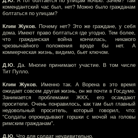
Д.Ю.
А тот болтается по улицам ночью. Зачем? Там
комендантский час был, нет? Можно было гражданам
болтаться по улицам?
Клим Жуков.
Почему нет? Это же граждане, у себя
дома. Имеют право болтаться где угодно. Тем более,
что гражданская война кончилась, никакого
чрезвычайного положения вроде бы нет. А
коммерческая жизнь, видимо, бьет ключом.
Д.Ю.
Да. Многие принимают участие. В том числе
Тит Пулло.
Клим Жуков.
Именно так. А Ворена в это время
ожидает совсем другая жизнь, он же почти в Госдуме.
Занимается проблемами ЖКХ, его осаждают
просители. Очень понравилось, как там был главный
недовольный проситель, который говорил, что:
“Солдаты опрокидывают горшки с мочой на головы
римским гражданам”.
Д.Ю.
Что для солдат неудивительно.