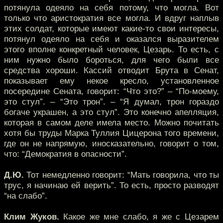
потянула одеяло на себя потому, что могла. Вот
только что аристократия все могла. И вдруг наплыв
этих солдат, которые имеют какие-то свои интересы,
потянул одеяло на себя и оказался выразителем
этого вполне конкретный человек, Цезарь. То есть, с
ним нужно было бороться, для чего были все
средства хороши. Кассий отводит Брута в Сенат,
показывает ему некое кресло, установленное
посередине Сената, говорит: “Что это?” – “По-моему,
это стул”. – “Это трон”. – “Я думал, трон гораздо
богаче украшен, а это стул”. Это конечно апелляция,
которая в самом деле имела место. Можно почитать
хотя бы труды Марка Туллия Цицерона того времени,
где он не напрямую, иносказательно, говорит о том,
что: “Демократия в опасности”.
Д.Ю.
Тот немедленно говорит: “Мать говорила, что ты
трус, я начинаю ей верить”. То есть, просто разводят
“на слабо”.
Клим Жуков.
Какое же мне слабо, я же с Цезарем