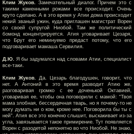
Клим Жуков.
Замечательный диалог. Причем это с
такими каменными рожами все происходит. Очень
круто сделано. А в это время у Атии дома происходит
некий званый ужин, куда приглашен магистрат Ворен
со своей супругой Ниобой. Там же политический
бомонд концентрируется. Атия уговаривает Цезаря,
что Брут его неминуемо предаст потому, что его
подговаривает мамаша Сервилия.
Д.Ю.
Я бы задумался над словами Атии, специалист
все-таки.
Клим Жуков.
Да. Цезарь благодушен, говорит, что
нет. А Антоний в это время разводит Атию же,
разговаривая громко с ее доченькой Октавией,
уговаривая ее, чтобы она поговорили с мамой: “Твоя
мама злобная, бессердечная тварь, но я почему-то не
могу думать ни о ком, кроме нее. Поговорила бы ты с
ней”. Атия все это конечно слышит, выскакивает из-за
угла, завязывается такое примирение. Тут появляется
Ворен с разодетой непонятно во что Ниобой. Не знаю,