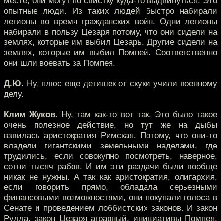
месте, они могут по свистку куда-то выдвинуться. Это
опытные люди. Из таких людей быстро набирали
легионы во время гражданских войн. Одни легионы
набирали в пользу Цезаря потому, что они сидели на
землях, которые им выбил Цезарь. Другие сидели на
землях, которые им выбил Помпей. Соответственно
они шли воевать за Помпея.
Д.Ю.
Ну, плюс еще детишек от скуки учили военному
делу.
Клим Жуков.
Ну, там как-то вот так. Это было такое
очень полезное действие, но тут же на дыбы
взвилась аристократия Римская. Потому, что они-то
владели гигантскими земельными наделами, где
трудились, если совокупно посмотреть, наверное,
сотни тысяч рабов. И им эти раздачи были вообще
никак не нужны. А так как аристократия, олигархия,
если говорить прямо, обладала серьезными
финансовыми возможностями, они покупали голоса в
Сенате и проведением лоббистских законов. И закон
Рулла, закон Цезаря аграрный, инициативы Помпея,