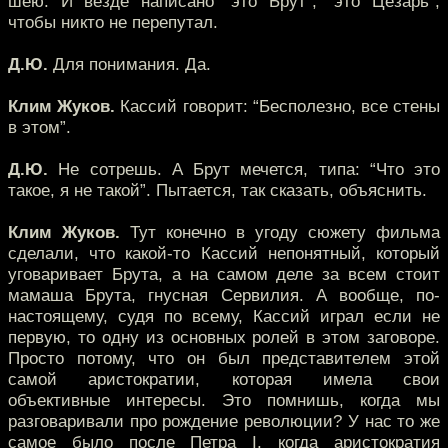
шею. И везде написано “это Брут”, “это Цезарь”,
чтобы никто не перепутал.
Д.Ю.
Для понимания. Да.
Клим Жуков.
Кассий говорит: “Бесполезно, все стены
в этом”.
Д.Ю.
Не сотрешь. А Брут мечется, типа: “Что это
такое, я не такой”. Пытается, так сказать, объяснить.
Клим Жуков.
Тут конечно в угоду сюжету фильма
сделали, что какой-то Кассий непонятный, который
уговаривает Брута, а на самом деле за всем стоит
мамаша Брута, гнусная Сервилия. А вообще, по-
настоящему, судя по всему, Кассий играл если не
первую, то одну из основных ролей в этом заговоре.
Просто потому, что он был представителем этой
самой аристократии, которая имела свои
объективные интересы. Это помнишь, когда мы
разговаривали про рождение революции? У нас то же
самое было после Петра I, когда аристократия