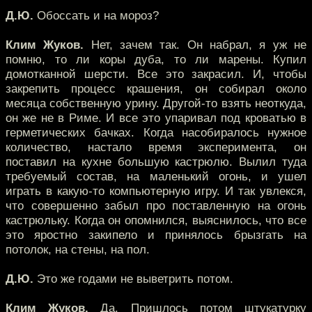
Д.Ю.
Обоссать и на мороз?
Клим Жуков.
Нет, зачем так. Он набрал, я уж не
помню, то ли коры дуба, то ли марены. Купил
домотканной шерсти. Все это закрасил. И, чтобы
закрепить процесс крашения, он собирал около
месяца собственную урину. Другой-то взять неоткуда,
он же не в Риме. И все это упаривал под кроватью в
герметических бачках. Когда насобиралось нужное
количество, настало время эксперимента, он
поставил на кухне большую кастрюлю. Вылил туда
требуемый состав, на маленький огонь, и ушел
играть в какую-то компьютерную игру. И так увлекся,
что совершенно забыл про поставленную на огонь
кастрюльку. Когда он опомнился, выяснилось, что все
это яростно закипело и принялось брызгать на
потолок, на стены, на пол.
Д.Ю.
Это же годами не выветрить потом.
Клим Жуков.
Да. Пришлось потом штукатурку