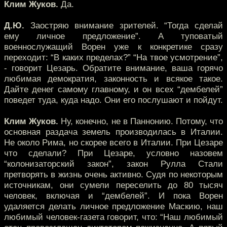
Клим Жуков.
Да.
Д.Ю.
Заостряю внимание зрителей. “Тогда сделай
ему личное предложение”. А туповатый
военнослужащий Ворен уже к конкретике сразу
переходит: “В каких пределах?” “На твое усмотрение”,
- говорит Цезарь. Обратите внимание, ваша горячо
любимая демократия, законность и всякое такое.
Дайте денег самому главному, и он всех “дембелей”
поведет туда, куда надо. Они его послушают и пойдут.
Клим Жуков.
Ну, конечно, не в Паннонию. Потому, что
основная раздача земель производилась в Италии.
Не около Рима, но скорее всего в Италии. При Цезаре
что сделали? При Цезаре, условно назовем
“колонизаторский закон”, закон Рулла Стали
претворять в жизнь очень активно. Судя по некоторым
источникам, они сумели переселить до 80 тысяч
человек, включая и “дембелей”. И пока Ворен
удаляется делать личное предложение Маскию, наш
любимый человек-газета говорит, что: “Наш любимый