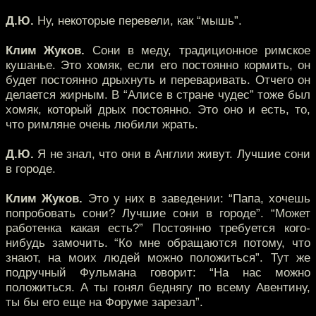
Д.Ю.
Ну, некоторые перевели, как “мышь”.
Клим Жуков.
Сони в меду, традиционное римское
кушанье. Это хомяк, если его постоянно кормить, он
будет постоянно дрыхнуть и переваривать. Отчего он
делается жирным. В “Алисе в стране чудес” тоже был
хомяк, который дрых постоянно. Это оно и есть, то,
что римляне очень любили жрать.
Д.Ю.
Я не знал, что они в Англии живут. Лучшие сони
в городе.
Клим Жуков.
Это у них в заведении: “Папа, хочешь
попробовать сони? Лучшие сони в городе”. “Может
работенка какая есть?” Постоянно требуется кого-
нибудь замочить. “Ко мне обращаются потому, что
знают, на моих людей можно положиться”. Тут же
подручный Фульмана говорит: “На нас можно
положиться. А ты гонял беднягу по всему Авентину,
ты бы его еще на Форуме зарезал”.