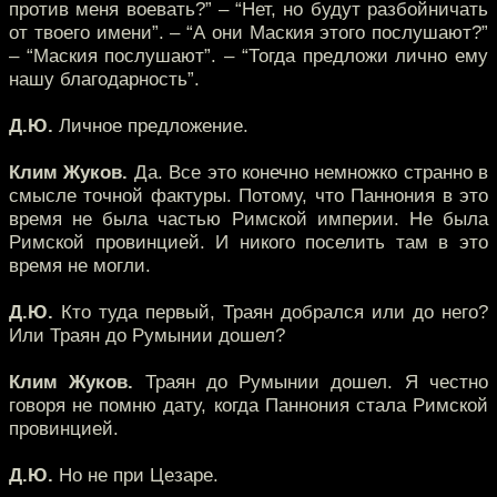
против меня воевать?” – “Нет, но будут разбойничать
от твоего имени”. – “А они Маския этого послушают?”
– “Маския послушают”. – “Тогда предложи лично ему
нашу благодарность”.
Д.Ю.
Личное предложение.
Клим Жуков.
Да. Все это конечно немножко странно в
смысле точной фактуры. Потому, что Паннония в это
время не была частью Римской империи. Не была
Римской провинцией. И никого поселить там в это
время не могли.
Д.Ю.
Кто туда первый, Траян добрался или до него?
Или Траян до Румынии дошел?
Клим Жуков.
Траян до Румынии дошел. Я честно
говоря не помню дату, когда Паннония стала Римской
провинцией.
Д.Ю.
Но не при Цезаре.