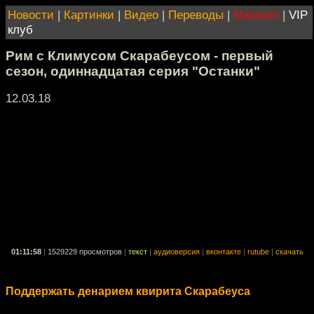
Новости
|
Картинки
|
Видео
|
Переводы
|
Магазин
|
VIP
клуб
Рим с Климусом Скарабеусом - первый
сезон, одиннадцатая серия "Останки"
12.03.18
01:11:58
|
1529229 просмотров
|
текст
|
аудиоверсия
|
вконтакте
|
rutube
|
скачать
Поддержать денарием квирита Скарабеуса