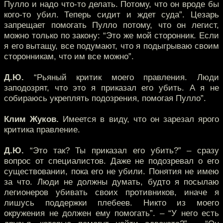
Пулло и надо что-то делать. Потому, что он вроде бы
кого-то убил. Теперь сидит и ждет суда”. Цезарь
запрещает помогать Пулло потому, что он легист,
можно только по закону: “Это же мой сторонник. Если
я его вытащу, все подумают, что я подыгрываю своим
сторонникам, что им все можно”.
Д.Ю.
“Рьяный критик моего правления. Люди
заподозрят, что это я приказал его убить. А я не
собираюсь укреплять подозрения, помогая Пулло”.
Клим Жуков.
Имеется в виду, что он зарезал ярого
критика правление.
Д.Ю.
“Это так? Ты приказал его убить?” – сразу
вопрос от специалистов. Даже не подозревал о его
существовании, пока его не убили. Понятия не имею
за что. Люди не должны думать, будто я посылаю
легионеров убивать своих противников, иначе я
лишусь поддержки плебеев. Никто из моего
окружения не должен ему помогать”. – “У него есть