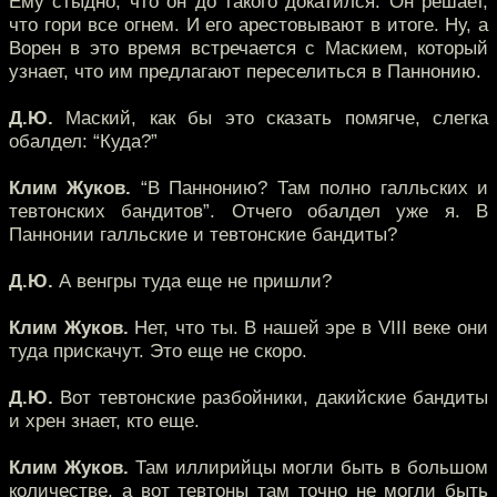
Ему стыдно, что он до такого докатился. Он решает,
что гори все огнем. И его арестовывают в итоге. Ну, а
Ворен в это время встречается с Маскием, который
узнает, что им предлагают переселиться в Паннонию.
Д.Ю.
Маский, как бы это сказать помягче, слегка
обалдел: “Куда?”
Клим Жуков.
“В Паннонию? Там полно галльских и
тевтонских бандитов”. Отчего обалдел уже я. В
Паннонии галльские и тевтонские бандиты?
Д.Ю.
А венгры туда еще не пришли?
Клим Жуков.
Нет, что ты. В нашей эре в VIII веке они
туда прискачут. Это еще не скоро.
Д.Ю.
Вот тевтонские разбойники, дакийские бандиты
и хрен знает, кто еще.
Клим Жуков.
Там иллирийцы могли быть в большом
количестве, а вот тевтоны там точно не могли быть