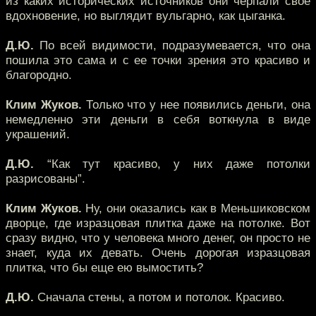
из каких исторических источников они черпали свое
вдохновение, но выглядит вульгарно, как цыганка.
Д.Ю.
По всей видимости, подразумевается, что она
пошила это сама и с ее точки зрения это красиво и
благородно.
Клим Жуков.
Только что у нее появились деньги, она
немедленно эти деньги в себя воткнула в виде
украшений.
Д.Ю.
“Как тут красиво, у них даже потолки
разрисованы”.
Клим Жуков.
Ну, они оказались как в Меньшиковском
дворце, где изразцовая плитка даже на потолке. Вот
сразу видно, что у человека много денег, он просто не
знает, куда их девать. Очень дорогая изразцовая
плитка, что бы еще ею вымостить?
Д.Ю.
Сначала стены, а потом и потолок. Красиво.