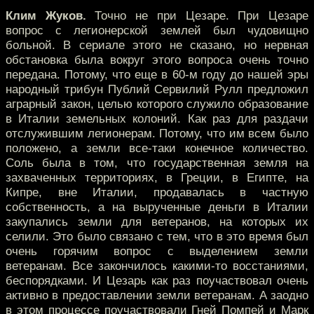
Клим Жуков.
Точно не при Цезаре. При Цезаре
вопрос с легионерской землей был чудовищно
больной. В сериале этого не сказано, но нервная
обстановка была вокруг этого вопроса очень точно
передана. Потому, что еще в 60-м году до нашей эры
народный трибун Публий Сервилий Рулл предложил
аграрный закон, целью которого служило образование
в Италии земельных колоний. Как раз для раздачи
отслужившим легионерам. Потому, что им всем было
положено, а земли все-таки конечное количество.
Соль была в том, что государственная земля на
захваченных территориях, в Греции, в Египте, на
Кипре, вне Италии, продавалась в частную
собственность, а на вырученные деньги в Италии
закупались земли для ветеранов, на которых их
селили. Это было связано с тем, что в это время был
очень горячим вопрос с выделением земли
ветеранам. Все закончилось какими-то восстаниями,
беспорядками. И Цезарь как раз поучаствовал очень
активно в предоставлении земли ветеранам. А заодно
в этом процессе поучаствовали Гней Помпей и Марк