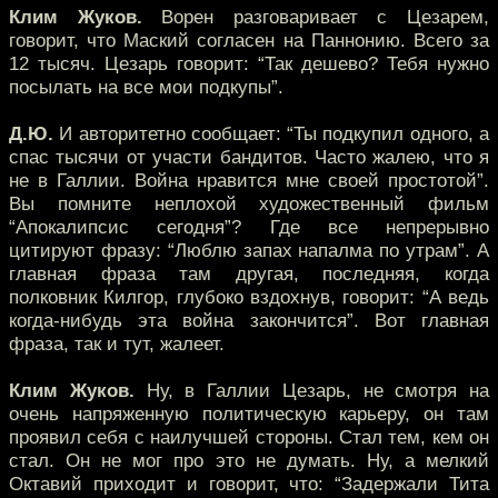
Клим Жуков.
Ворен разговаривает с Цезарем,
говорит, что Маский согласен на Паннонию. Всего за
12 тысяч. Цезарь говорит: “Так дешево? Тебя нужно
посылать на все мои подкупы”.
Д.Ю.
И авторитетно сообщает: “Ты подкупил одного, а
спас тысячи от участи бандитов. Часто жалею, что я
не в Галлии. Война нравится мне своей простотой”.
Вы помните неплохой художественный фильм
“Апокалипсис сегодня”? Где все непрерывно
цитируют фразу: “Люблю запах напалма по утрам”. А
главная фраза там другая, последняя, когда
полковник Килгор, глубоко вздохнув, говорит: “А ведь
когда-нибудь эта война закончится”. Вот главная
фраза, так и тут, жалеет.
Клим Жуков.
Ну, в Галлии Цезарь, не смотря на
очень напряженную политическую карьеру, он там
проявил себя с наилучшей стороны. Стал тем, кем он
стал. Он не мог про это не думать. Ну, а мелкий
Октавий приходит и говорит, что: “Задержали Тита