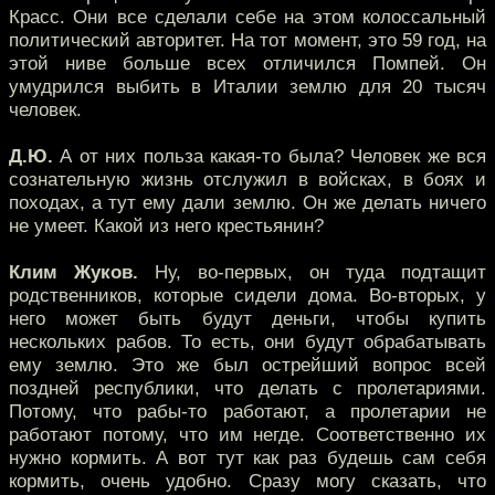
Красс. Они все сделали себе на этом колоссальный
политический авторитет. На тот момент, это 59 год, на
этой ниве больше всех отличился Помпей. Он
умудрился выбить в Италии землю для 20 тысяч
человек.
Д.Ю.
А от них польза какая-то была? Человек же вся
сознательную жизнь отслужил в войсках, в боях и
походах, а тут ему дали землю. Он же делать ничего
не умеет. Какой из него крестьянин?
Клим Жуков.
Ну, во-первых, он туда подтащит
родственников, которые сидели дома. Во-вторых, у
него может быть будут деньги, чтобы купить
нескольких рабов. То есть, они будут обрабатывать
ему землю. Это же был острейший вопрос всей
поздней республики, что делать с пролетариями.
Потому, что рабы-то работают, а пролетарии не
работают потому, что им негде. Соответственно их
нужно кормить. А вот тут как раз будешь сам себя
кормить, очень удобно. Сразу могу сказать, что