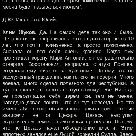
отец провозглашен диктатором пожизненно. А пятый
месяц будет называться июлем”.
Д.Ю.
Июль, это Юлий.
Клим Жуков.
Да. На самом деле так оно и было.
Цезарю очень понравилось, что он диктатор не на 10
лет, что почти пожизненно, а просто пожизненно.
Сначала он вел себя очень красиво. Когда ему
протягивал корону Марк Антоний, он ее решительно
отвергал. Восстановил, например, статую Помпея,
воздавая ему почести заслуженные. Потому, что он
заслуженный гражданин, как ты его ни поверни. Много
воевал, много сделал полезного для республики. А
тут он принялся ставить статуи самому себе. Никогда
не провозглашая себя царем, он, тем не менее,
наглядно давал понять, что он тут навсегда. Но это
имеет абсолютно объективные показатели, которые
зависели не от Цезаря. Цезарь выступал
выразителем неких объективных процессов. Потому,
что не Цезарь начал объединение власти. Этим
вплотную занялся еще Луций Корнелий Сулла. Здесь