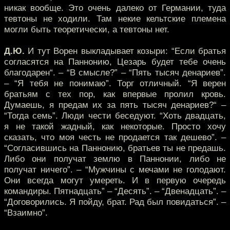
никак вообще. Это очень далеко от Германии, туда
тевтоны не ходили. Там некие кельтские племена
могли быть теоретически, а тевтоны нет.
Д.Ю.
И тут Ворен выкладывает козыри: “Если братья
согласятся на Паннонию, Цезарь будет тебе очень
благодарен“. – “В смысле?” – “Пять тысяч денариев”.
– “Я тебя не понимаю”. Торг отличный. “Я верен
братьям с тех пор, как впервые пролил кровь.
Думаешь, я предам их за пять тысяч денариев?“ –
“Тогда семь”. Люди чести беседуют. “Хоть двадцать,
я не такой жадный, как некоторые. Просто хочу
сказать, что моя честь не продается так дешево”. –
“Согласившись на Паннонию, братьев ты не предашь.
Либо они получат землю в Паннонии, либо не
получат ничего”. – “Мужчины с мечами не голодают.
Они всегда могут умереть. И в первую очередь
командиры. Пятнадцать” – “Десять”. – “Двенадцать”. –
“Договорились. Я пойду, брат. Рад был повидаться”. –
“Взаимно”.