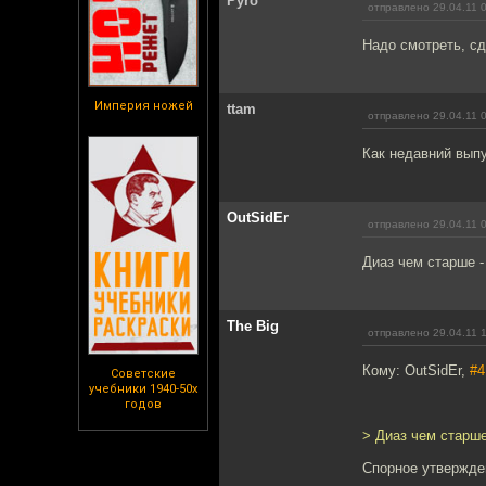
Pyro
отправлено 29.04.11 
Надо смотреть, с
Империя ножей
ttam
отправлено 29.04.11 
Как недавний выпу
OutSidEr
отправлено 29.04.11 
Диаз чем старше -
The Big
отправлено 29.04.11 
Кому: OutSidEr,
#4
Советские
учебники 1940-50х
годов
> Диаз чем старше
Спорное утвержде