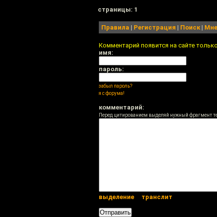
cтраницы: 1
Правила
|
Регистрация
|
Поиск
|
Мне
Комментарий появится на сайте тольк
имя:
пароль:
забыл пароль?
я с форума!
комментарий:
Перед цитированием выделяй нужный фрагмент т
выделение
транслит