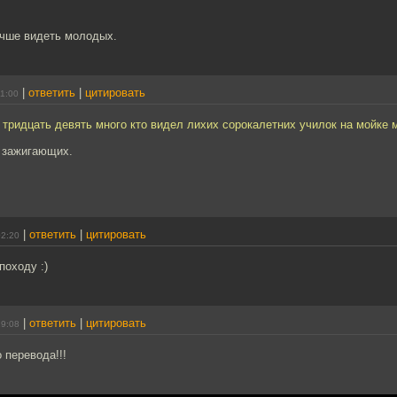
учше видеть молодых.
|
ответить
|
цитировать
11:00
 тридцать девять много кто видел лихих сорокалетних училок на мойке
о зажигающих.
|
ответить
|
цитировать
02:20
походу :)
|
ответить
|
цитировать
19:08
 перевода!!!