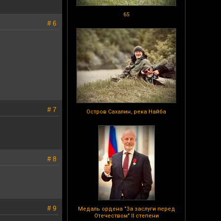
65
# 6
# 7
Остров Сахалин, река Найба
# 8
# 9
Медаль ордена "За заслуги перед
Отечеством" II степени