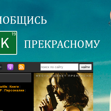
а40к
|
Книги
|
АР
|
Персоналии
|