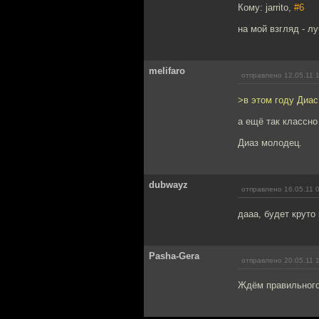
Кому: jarrito,
#6
на мой взгляд - л
melifaro
отправлено 12.05.11 
>в этом году Диас
а ещё так классн
Диаз молодец.
dubwayz
отправлено 16.05.11 
дааа, будет круто 
Pasha-Gera
отправлено 20.05.11 
Ждём правильного