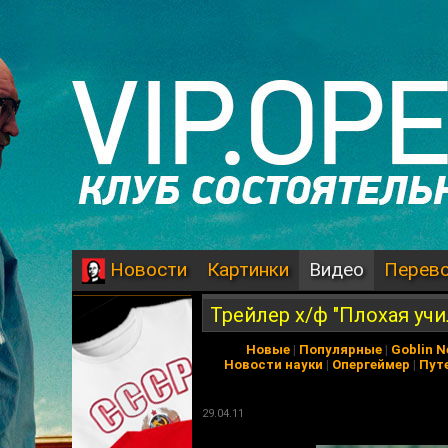
Картинки
Видео
Перев
Новости
Трейлер х/ф "Плохая учи
Новые
|
Популярные
|
Goblin 
Новости науки
|
Опергеймер
|
Пут
29.04.11