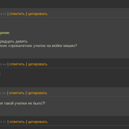
|
ответить
|
цитировать
19:44
дение.
тридцать девять
ихих сорокалетних училок на мойке машин?
|
ответить
|
цитировать
10:44
!
|
ответить
|
цитировать
11:06
я такой училки не было?!
|
ответить
|
цитировать
15:37