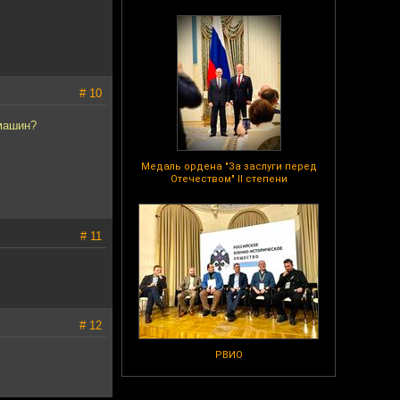
# 10
 машин?
Медаль ордена "За заслуги перед
Отечеством" II степени
# 11
# 12
РВИО