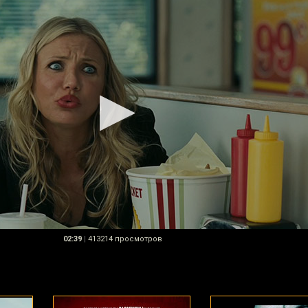
02:39
|
413214 просмотров