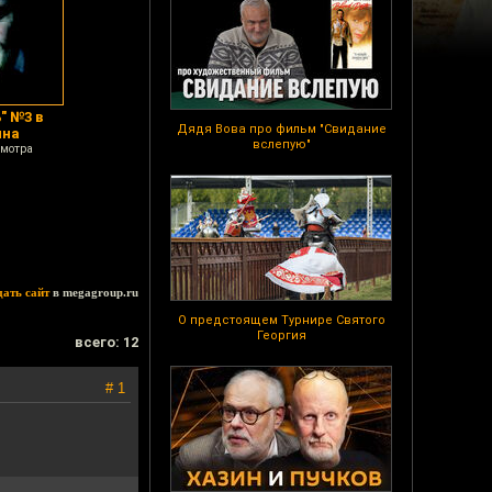
" №3 в
Дядя Вова про фильм "Свидание
ина
вслепую"
смотра
дать сайт
в megagroup.ru
О предстоящем Турнире Святого
Георгия
всего: 12
# 1