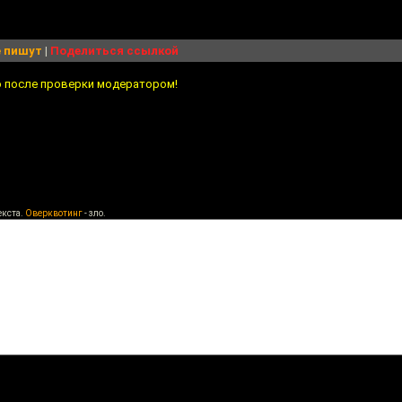
 пишут
|
Поделиться ссылкой
о после проверки модератором!
екста.
Оверквотинг
- зло.