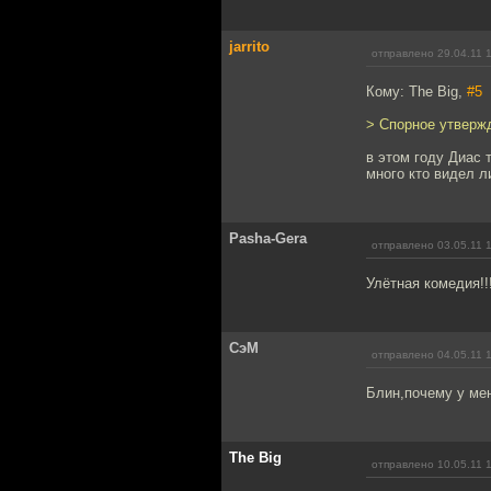
jarrito
отправлено 29.04.11 
Кому: The Big,
#5
> Спорное утверж
в этом году Диас 
много кто видел л
Pasha-Gera
отправлено 03.05.11 
Улётная комедия!!
СэМ
отправлено 04.05.11 
Блин,почему у мен
The Big
отправлено 10.05.11 