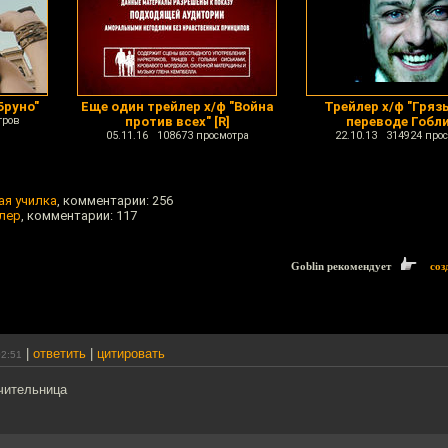
Бруно"
Еще один трейлер х/ф "Война
Трейлер х/ф "Грязь
тров
против всех" [R]
переводе Гобл
05.11.16 108673 просмотра
22.10.13 314924 про
ая училка
, комментарии: 256
йлер
, комментарии: 117
Goblin рекомендует
соз
|
ответить
|
цитировать
02:51
чительница