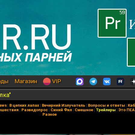
оды
Магазин
VIP
лка"
News
|
В цепких лапах
|
Вечерний Излучатель
|
Вопросы и ответы
|
Каб
ешествия
|
Разведопрос
|
Синий Фил
|
Смешное
|
Трейлеры
|
Это ПЕ
Разное