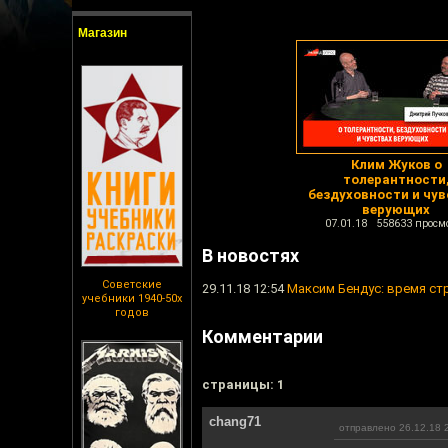
Магазин
Клим Жуков о
толерантности
бездуховности и чув
верующих
07.01.18 558633 просм
В новостях
Советские
29.11.18 12:54
Максим Бендус: время ст
учебники 1940-50х
годов
Комментарии
cтраницы: 1
chang71
отправлено 26.12.18 