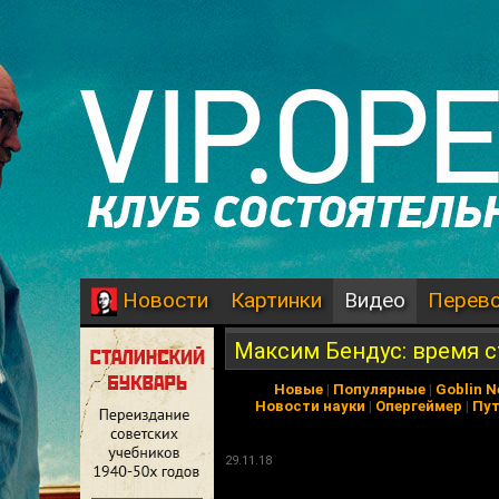
Картинки
Видео
Перев
Новости
Максим Бендус: время с
Новые
|
Популярные
|
Goblin 
Новости науки
|
Опергеймер
|
Пу
29.11.18