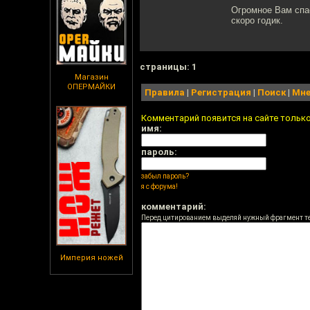
Огромное Вам спас
скоро годик.
cтраницы: 1
Магазин
ОПЕРМАЙКИ
Правила
|
Регистрация
|
Поиск
|
Мне
Комментарий появится на сайте тольк
имя:
пароль:
забыл пароль?
я с форума!
комментарий:
Перед цитированием выделяй нужный фрагмент т
Империя ножей