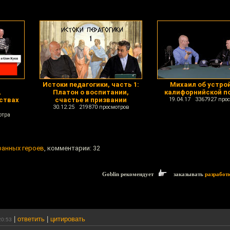
Истоки педагогики, часть 1:
Михаил об устро
,
Платон о воспитании,
калифорнийской п
ствах
счастье и призвании
19.04.17 3367927 про
30.12.25 219870 просмотров
отра
ранных героев
, комментарии: 32
Goblin рекомендует
заказывать
разработ
|
ответить
|
цитировать
20:53