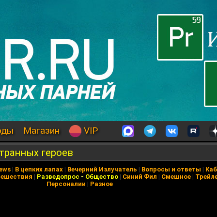
оды
Магазин
VIP
транных героев
News
|
В цепких лапах
|
Вечерний Излучатель
|
Вопросы и ответы
|
Каб
тешествия
|
Разведопрос
-
Общество
|
Синий Фил
|
Смешное
|
Трейл
Персоналии
|
Разное