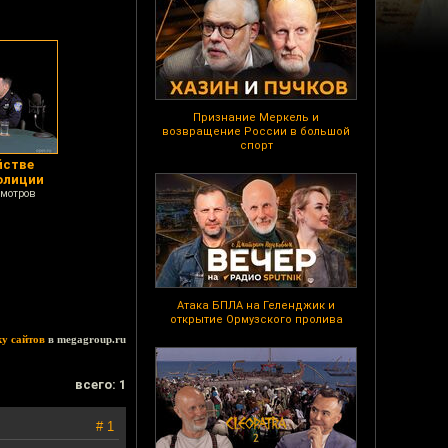
Признание Меркель и
возвращение России в большой
спорт
йстве
олиции
смотров
Атака БПЛА на Геленджик и
открытие Ормузского пролива
ку сайтов
в megagroup.ru
всего: 1
# 1