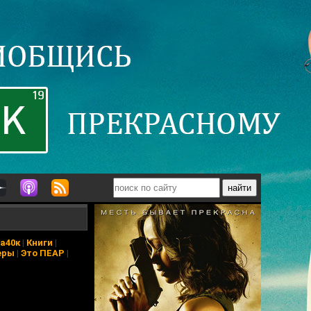
а40к
|
Книги
|
еры
|
Это ПЕАР
|