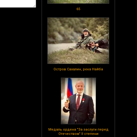
65
Остров Сахалин, река Найба
Медаль ордена "За заслуги перед
Отечеством" II степени