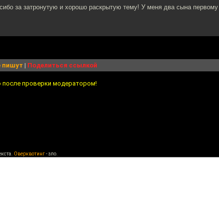
ибо за затронутую и хорошо раскрытую тему! У меня два сына первому 
 пишут
|
Поделиться ссылкой
о после проверки модератором!
екста.
Оверквотинг
- зло.