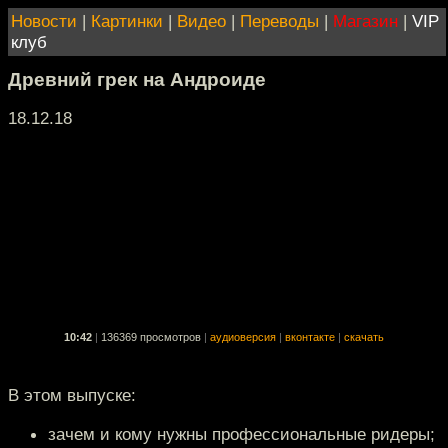
Новости
|
Картинки
|
Видео
|
Переводы
|
Магазин
|
VIP
клуб
Древний грек на Андроиде
18.12.18
10:42
|
136369 просмотров
|
аудиоверсия
|
вконтакте
|
скачать
В этом выпуске:
зачем и кому нужны профессиональные ридеры;