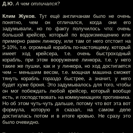
Д.Ю.
А чем отличался?
Клим Жуков.
Тут ещё англичанам было не очень
понятно, чем он отличался, когда они его
задумывали, но по факту получилось что: очень
большой крейсер, который по водоизмещению или
примерно равен линкору, или там от него отстоит на
5-10%, т.е. огромный корабль по-настоящему, который
имеет ход крейсера, т.е. очень быстроходный
корабль, при этом вооружение линкора, т.е. у него
такие же пушки, как и у линкора, но ход достигается
чем – меньшим весом, т.е. мощная машина сможет
тянуть корабль гораздо быстрее, а значит, у него
будет хуже броня. Это задумывалось для того, чтобы
он мог побеждать любой крейсер, который вообще
есть, и господствовать на коммуникациях противника.
Но об этом чуть-чуть дальше, потому что вот эта вот
формула, которую я сказал, на самом деле
достигалась потом и в итоге кровью. Не сразу это
было очевидно.