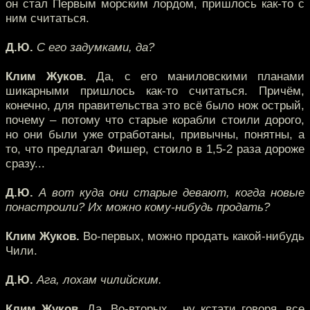
он стал Первым морским лордом, пришлось как-то с
ним считаться.
Д.Ю.
С его задумками, да?
Клим Жуков.
Да, с его маниловскими планами
шикарными пришлось как-то считаться. Причём,
конечно, для правительства это всё было нож острый,
почему – потому что старые корабли стоили дорого,
но они были уже отработаны, привычны, понятны, а
то, что предлагал Фишер, стоило в 1,5-2 раза дороже
сразу...
Д.Ю.
А вот куда они старые девают, когда новые
понастроили? Их можно кому-нибудь продать?
Клим Жуков.
Во-первых, можно продать какой-нибудь
Чили.
Д.Ю.
Ага, лохам чилийским.
Клим Жуков.
Да. Во-вторых... ну кстати говоря, все