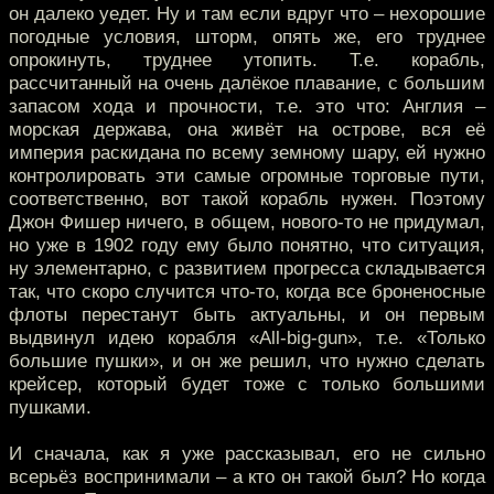
он далеко уедет. Ну и там если вдруг что – нехорошие
погодные условия, шторм, опять же, его труднее
опрокинуть, труднее утопить. Т.е. корабль,
рассчитанный на очень далёкое плавание, с большим
запасом хода и прочности, т.е. это что: Англия –
морская держава, она живёт на острове, вся её
империя раскидана по всему земному шару, ей нужно
контролировать эти самые огромные торговые пути,
соответственно, вот такой корабль нужен. Поэтому
Джон Фишер ничего, в общем, нового-то не придумал,
но уже в 1902 году ему было понятно, что ситуация,
ну элементарно, с развитием прогресса складывается
так, что скоро случится что-то, когда все броненосные
флоты перестанут быть актуальны, и он первым
выдвинул идею корабля «All-big-gun», т.е. «Только
большие пушки», и он же решил, что нужно сделать
крейсер, который будет тоже с только большими
пушками.
И сначала, как я уже рассказывал, его не сильно
всерьёз воспринимали – а кто он такой был? Но когда