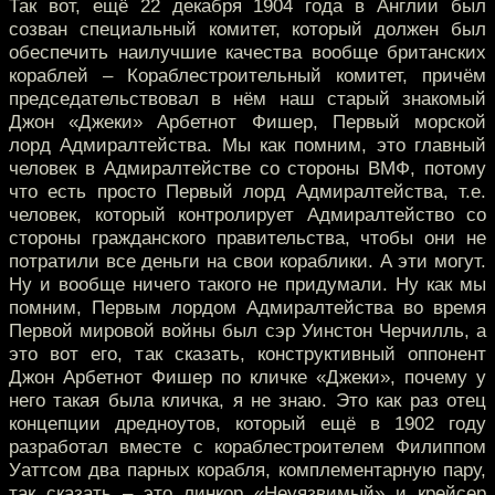
Так вот, ещё 22 декабря 1904 года в Англии был
созван специальный комитет, который должен был
обеспечить наилучшие качества вообще британских
кораблей – Кораблестроительный комитет, причём
председательствовал в нём наш старый знакомый
Джон «Джеки» Арбетнот Фишер, Первый морской
лорд Адмиралтейства. Мы как помним, это главный
человек в Адмиралтействе со стороны ВМФ, потому
что есть просто Первый лорд Адмиралтейства, т.е.
человек, который контролирует Адмиралтейство со
стороны гражданского правительства, чтобы они не
потратили все деньги на свои кораблики. А эти могут.
Ну и вообще ничего такого не придумали. Ну как мы
помним, Первым лордом Адмиралтейства во время
Первой мировой войны был сэр Уинстон Черчилль, а
это вот его, так сказать, конструктивный оппонент
Джон Арбетнот Фишер по кличке «Джеки», почему у
него такая была кличка, я не знаю. Это как раз отец
концепции дредноутов, который ещё в 1902 году
разработал вместе с кораблестроителем Филиппом
Уаттсом два парных корабля, комплементарную пару,
так сказать – это линкор «Неуязвимый» и крейсер