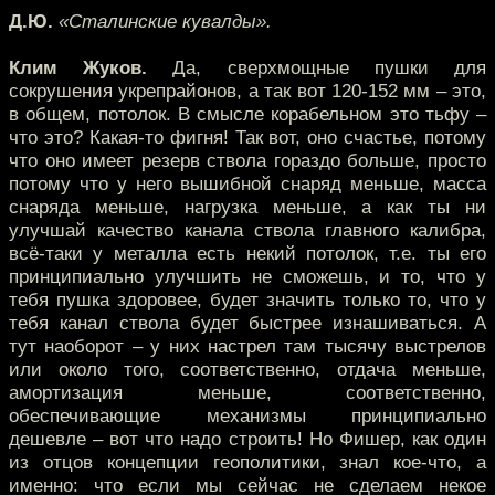
Д.Ю.
«Сталинские кувалды».
Клим Жуков.
Да, сверхмощные пушки для
сокрушения укрепрайонов, а так вот 120-152 мм – это,
в общем, потолок. В смысле корабельном это тьфу –
что это? Какая-то фигня! Так вот, оно счастье, потому
что оно имеет резерв ствола гораздо больше, просто
потому что у него вышибной снаряд меньше, масса
снаряда меньше, нагрузка меньше, а как ты ни
улучшай качество канала ствола главного калибра,
всё-таки у металла есть некий потолок, т.е. ты его
принципиально улучшить не сможешь, и то, что у
тебя пушка здоровее, будет значить только то, что у
тебя канал ствола будет быстрее изнашиваться. А
тут наоборот – у них настрел там тысячу выстрелов
или около того, соответственно, отдача меньше,
амортизация меньше, соответственно,
обеспечивающие механизмы принципиально
дешевле – вот что надо строить! Но Фишер, как один
из отцов концепции геополитики, знал кое-что, а
именно: что если мы сейчас не сделаем некое