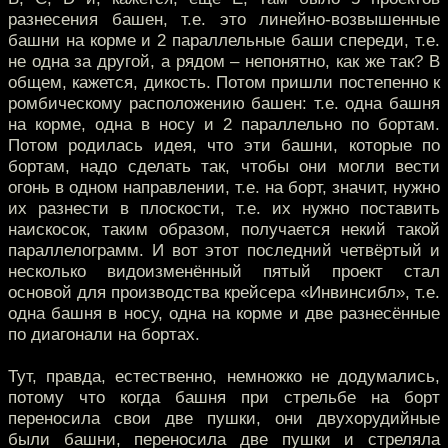
разнесения башен, т.е. это линейно-возвышенные
башни на корме и 2 параллельные баши спереди, т.е.
не одна за другой, а рядом – непонятно, как же так? В
общем, кажется, дикость. Потом пришли постепенно к
ромбическому расположению башен: т.е. одна башня
на корме, одна в носу и 2 параллельно по бортам.
Потом родилась идея, что эти башни, которые по
бортам, надо сделать так, чтобы они могли вести
огонь в одном направлении, т.е. на борт, значит, нужно
их разнести в плоскости, т.е. их нужно поставить
наискосок, таким образом, получается некий такой
параллелограмм. И вот этот последний четвёртый и
несколько видоизменённый пятый проект стал
основой для производства крейсера «Инвинсибл», т.е.
одна башня в носу, одна на корме и две разнесённые
по диагонали на бортах.
Тут, правда, естественно, немножко не додумались,
потому что когда башня при стрельбе на борт
переносила свои две пушки, они двухорудийные
были башни, переносила две пушки и стреляла