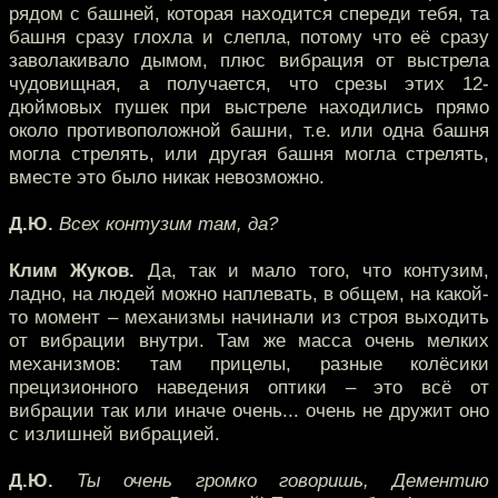
рядом с башней, которая находится спереди тебя, та
башня сразу глохла и слепла, потому что её сразу
заволакивало дымом, плюс вибрация от выстрела
чудовищная, а получается, что срезы этих 12-
дюймовых пушек при выстреле находились прямо
около противоположной башни, т.е. или одна башня
могла стрелять, или другая башня могла стрелять,
вместе это было никак невозможно.
Д.Ю.
Всех контузим там, да?
Клим Жуков.
Да, так и мало того, что контузим,
ладно, на людей можно наплевать, в общем, на какой-
то момент – механизмы начинали из строя выходить
от вибрации внутри. Там же масса очень мелких
механизмов: там прицелы, разные колёсики
прецизионного наведения оптики – это всё от
вибрации так или иначе очень... очень не дружит оно
с излишней вибрацией.
Д.Ю.
Ты очень громко говоришь, Дементию