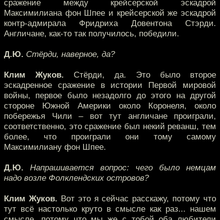
сражение между крейсерской эскадрой
Максимилиана фон Шпее и крейсерской же эскадрой
контр-адмирала Фридриха Довентона Стэрди.
Англичане, как-то так получилось, победили.
Д.Ю.
Стёрди, наверное, да?
Клим Жуков.
Стёрди, да. Это было второе
эскадренное сражение в истории Первой мировой
войны, первое было незадолго до этого на другой
стороне Южной Америки около Коронеля, около
побережья Чили – вот тут англичане проиграли,
соответственно, это сражение был некий реванш, тем
более, что проиграли они тому самому
Максимилиану фон Шпее.
Д.Ю.
Напрашивается вопрос: чего было немцам
надо возле Фолклендских островов?
Клим Жуков.
Вот это я сейчас расскажу, потому что
тут всё настолько круто в смысле как раз... нашем
смысле, потому что мы же с тобой оба любители