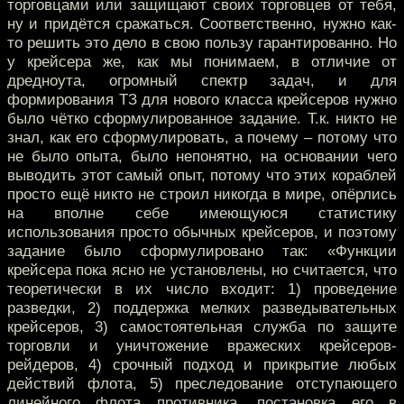
торговцами или защищают своих торговцев от тебя,
ну и придётся сражаться. Соответственно, нужно как-
то решить это дело в свою пользу гарантированно. Но
у крейсера же, как мы понимаем, в отличие от
дредноута, огромный спектр задач, и для
формирования ТЗ для нового класса крейсеров нужно
было чётко сформулированное задание. Т.к. никто не
знал, как его сформулировать, а почему – потому что
не было опыта, было непонятно, на основании чего
выводить этот самый опыт, потому что этих кораблей
просто ещё никто не строил никогда в мире, опёрлись
на вполне себе имеющуюся статистику
использования просто обычных крейсеров, и поэтому
задание было сформулировано так: «Функции
крейсера пока ясно не установлены, но считается, что
теоретически в их число входит: 1) проведение
разведки, 2) поддержка мелких разведывательных
крейсеров, 3) самостоятельная служба по защите
торговли и уничтожение вражеских крейсеров-
рейдеров, 4) срочный подход и прикрытие любых
действий флота, 5) преследование отступающего
линейного флота противника, постановка его в