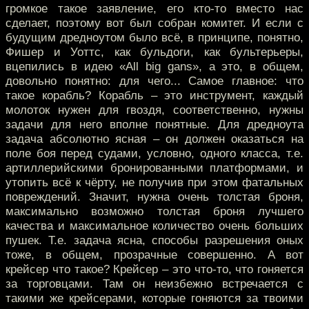
громкое такое заявление, его кто-то вместо нас
сделает, поэтому вот был собран комитет. И если с
будущим дредноутом было всё, в принципе, понятно,
Фишер и Уоттс, как бульдоги, как бультерьеры,
вцепились в идею «All big gans», а это, в общем,
довольно понятно: для чего... Самое главное: что
такое корабль? Корабль – это инструмент, каждый
молоток нужен для гвоздя, соответственно, нужны
задачи для него вполне понятные. Для дредноута
задача абсолютно ясная – он должен оказаться на
поле боя перед судами, условно, одного класса, т.е.
артиллерийскими бронированными платформами, и
утопить всё к чёрту, не получив при этом фатальных
повреждений. Значит, нужна очень толстая броня,
максимально возможно толстая броня лучшего
качества и максимальное количество очень больших
пушек. Т.е. задача ясна, способы разрешения оных
тоже, в общем, прозрачные совершенно. А вот
крейсер что такое? Крейсер – это что-то, что гоняется
за торговцами. Там он неизбежно встречается с
такими же крейсерами, которые гоняются за твоими