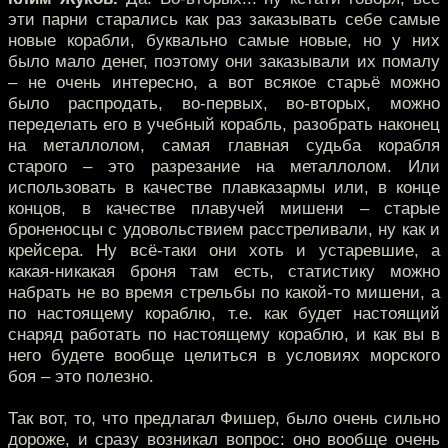
эти парни старались как раз заказывать себе самые
новые корабли, буквально самые новые, но у них
было мало денег, поэтому они заказывали их помалу
– не очень интересно, а вот всякое старьё можно
было распродать, во-первых, во-вторых, можно
переделать его в учебный корабль, разобрать наконец
на металлолом, самая главная судьба корабля
старого – это разрезание на металлолом. Или
использовать в качестве плавказармы или, в конце
концов, в качестве плавучей мишени – старые
броненосцы с удовольствием расстреливали, ну как и
крейсера. Ну всё-таки они хоть и устаревшие, а
какая-никакая броня там есть, статистику можно
набрать не во время стрельбы по какой-то мишени, а
по настоящему кораблю, т.е. как будет настоящий
снаряд работать по настоящему кораблю, и как вы в
него будете вообще целиться в условиях морского
боя – это полезно.
Так вот, то, что предлагал Фишер, было очень сильно
дороже, и сразу возникал вопрос: оно вообще очень