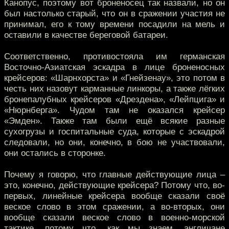
Канопус, поэтому вот броненосец так назвали, но он
был настолько старый, что он в сражении участия не
принимал, его к тому времени посадили на мель и
оставили в качестве береговой батареи.
Соответственно, противостояла им германская
Восточно-Азиатская эскадра в лице броненосных
крейсеров: «Шарнхорста» и «Гнейзенау», это потом в
честь них назовут карманные линкоры, а также лёгких
бронепалубных крейсеров «Дрездена», «Лейпцига» и
«Нюрнберга». Чудом там не оказался крейсер
«Эмден». Также там были ещё всякие разные
сухогрузы и госпитальные суда, которые с эскадрой
следовали, но они, конечно, в бою не участвовали,
они остались в сторонке.
Почему я говорю, что главные действующие лица –
это, конечно, действующие крейсера? Потому что, во-
первых, линейные крейсера вообще сказали своё
веское слово в этом сражении, а во-вторых, они
вообще сказали веское слово в военно-морской
тактике, потому что, как мы знаем, англичане