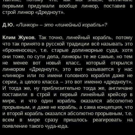
первыми придумали вообще линкор, поставив в
строй линкор «Дредноут».
Д.Ю.
«Линкор» – это «линейный корабль»?
Клим Жуков.
Так точно, линейный корабль, потому
что так принято в русской традиции всё называть это
«броненосец», т.е. старые долинкорные суда, хотя
они тоже, по сути дела, линкоры те же самые, но тем
не менее вот новый класс, который открылся
линкором «Дредноут», это вот называется у нас
«линкор» или по имени головного корабля даже не
серии, а целого класса – это вот именно «дредноут».
И тогда же, ну приблизительно тогда же, англичане
поставили в строй и первый линейный крейсер в
мире, и что один корабль оказался абсолютно
прорывным, и даже не корабль, а сама концепция, что
и второй корабль оказался абсолютно прорывным, т.е.
всем в мире сразу пришлось реагировать на
появление такого чуда-юда.