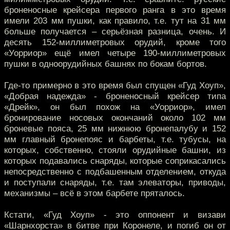
броненосные крейсера первого ранга в это время
имели 203 мм пушки, как правило, т.е. тут на 31 мм
больше получается – серьёзная разница, очень. И
десять 152-миллиметровых орудий, кроме того
«Уорриор» ещё имел четыре 190-миллиметровых
пушки в одноорудийных башнях по бокам бортов.
Где-то примерно в это время был спущен «Гуд Хоуп»,
«Добрая надежда» - броненосный крейсер типа
«Дрейк», он был похож на «Уорриор», имел
бронирование носовых окончаний около 102 мм
броневые пояса, 25 мм нижнюю бронепалубу и 152
мм главный бронепояс и барбеты, т.е. тубусы, на
которых, собственно, стояли орудийные башни, из
которых подавались снаряды, которые соприкасались
непосредственно с подбашенным отделением, откуда
и поступали снаряды, т.е. там элеваторы, приводы,
механизмы – всё в этом барбете пряталось.
Кстати, «Гуд Хоуп» - это оппонент и визави
«Шарнхорста» в битве при Коронеле, и погиб он от