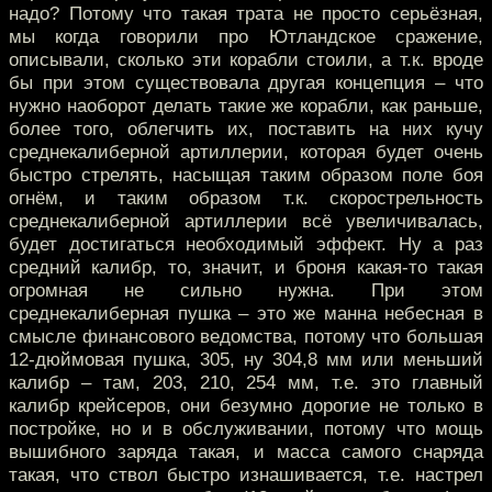
надо? Потому что такая трата не просто серьёзная,
мы когда говорили про Ютландское сражение,
описывали, сколько эти корабли стоили, а т.к. вроде
бы при этом существовала другая концепция – что
нужно наоборот делать такие же корабли, как раньше,
более того, облегчить их, поставить на них кучу
среднекалиберной артиллерии, которая будет очень
быстро стрелять, насыщая таким образом поле боя
огнём, и таким образом т.к. скорострельность
среднекалиберной артиллерии всё увеличивалась,
будет достигаться необходимый эффект. Ну а раз
средний калибр, то, значит, и броня какая-то такая
огромная не сильно нужна. При этом
среднекалиберная пушка – это же манна небесная в
смысле финансового ведомства, потому что большая
12-дюймовая пушка, 305, ну 304,8 мм или меньший
калибр – там, 203, 210, 254 мм, т.е. это главный
калибр крейсеров, они безумно дорогие не только в
постройке, но и в обслуживании, потому что мощь
вышибного заряда такая, и масса самого снаряда
такая, что ствол быстро изнашивается, т.е. настрел