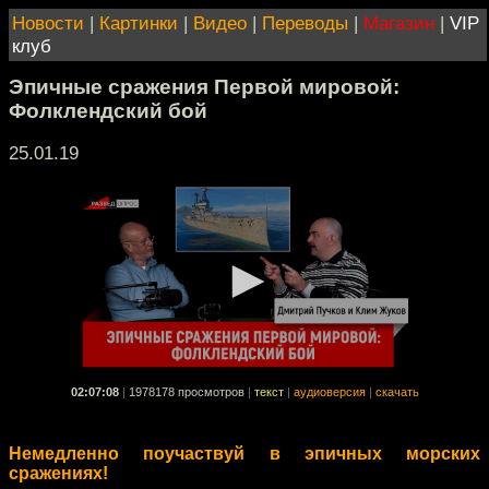
Новости
|
Картинки
|
Видео
|
Переводы
|
Магазин
|
VIP
клуб
Эпичные сражения Первой мировой:
Фолклендский бой
25.01.19
02:07:08
|
1978178 просмотров
|
текст
|
аудиоверсия
|
скачать
Немедленно поучаствуй в эпичных морских
сражениях!