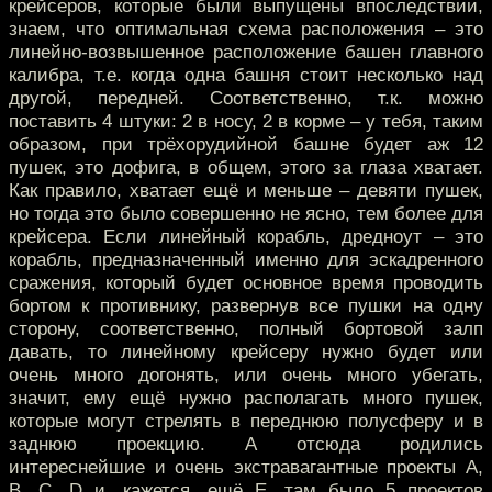
крейсеров, которые были выпущены впоследствии,
знаем, что оптимальная схема расположения – это
линейно-возвышенное расположение башен главного
калибра, т.е. когда одна башня стоит несколько над
другой, передней. Соответственно, т.к. можно
поставить 4 штуки: 2 в носу, 2 в корме – у тебя, таким
образом, при трёхорудийной башне будет аж 12
пушек, это дофига, в общем, этого за глаза хватает.
Как правило, хватает ещё и меньше – девяти пушек,
но тогда это было совершенно не ясно, тем более для
крейсера. Если линейный корабль, дредноут – это
корабль, предназначенный именно для эскадренного
сражения, который будет основное время проводить
бортом к противнику, развернув все пушки на одну
сторону, соответственно, полный бортовой залп
давать, то линейному крейсеру нужно будет или
очень много догонять, или очень много убегать,
значит, ему ещё нужно располагать много пушек,
которые могут стрелять в переднюю полусферу и в
заднюю проекцию. А отсюда родились
интереснейшие и очень экстравагантные проекты А,
В, С, D и, кажется, ещё Е, там было 5 проектов