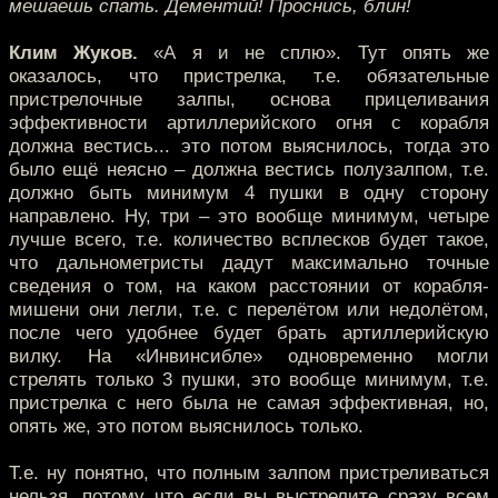
мешаешь спать. Дементий! Проснись, блин!
Клим Жуков.
«А я и не сплю». Тут опять же
оказалось, что пристрелка, т.е. обязательные
пристрелочные залпы, основа прицеливания
эффективности артиллерийского огня с корабля
должна вестись... это потом выяснилось, тогда это
было ещё неясно – должна вестись полузалпом, т.е.
должно быть минимум 4 пушки в одну сторону
направлено. Ну, три – это вообще минимум, четыре
лучше всего, т.е. количество всплесков будет такое,
что дальнометристы дадут максимально точные
сведения о том, на каком расстоянии от корабля-
мишени они легли, т.е. с перелётом или недолётом,
после чего удобнее будет брать артиллерийскую
вилку. На «Инвинсибле» одновременно могли
стрелять только 3 пушки, это вообще минимум, т.е.
пристрелка с него была не самая эффективная, но,
опять же, это потом выяснилось только.
Т.е. ну понятно, что полным залпом пристреливаться
нельзя, потому что если вы выстрелите сразу всем