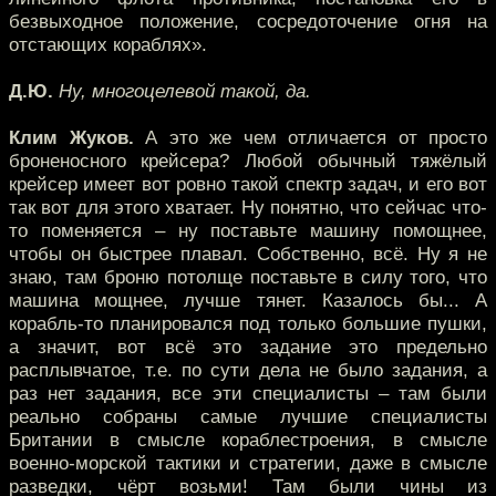
безвыходное положение, сосредоточение огня на
отстающих кораблях».
Д.Ю.
Ну, многоцелевой такой, да.
Клим Жуков.
А это же чем отличается от просто
броненосного крейсера? Любой обычный тяжёлый
крейсер имеет вот ровно такой спектр задач, и его вот
так вот для этого хватает. Ну понятно, что сейчас что-
то поменяется – ну поставьте машину помощнее,
чтобы он быстрее плавал. Собственно, всё. Ну я не
знаю, там броню потолще поставьте в силу того, что
машина мощнее, лучше тянет. Казалось бы... А
корабль-то планировался под только большие пушки,
а значит, вот всё это задание это предельно
расплывчатое, т.е. по сути дела не было задания, а
раз нет задания, все эти специалисты – там были
реально собраны самые лучшие специалисты
Британии в смысле кораблестроения, в смысле
военно-морской тактики и стратегии, даже в смысле
разведки, чёрт возьми! Там были чины из