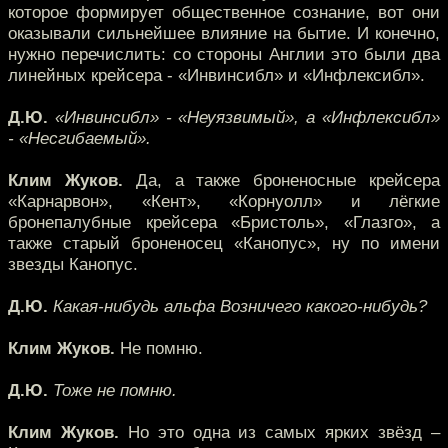
которое формирует общественное сознание, вот они
оказывали сильнейшее влияние на бытие. И конечно,
нужно перечислить: со стороны Англии это были два
линейных крейсера - «Инвинсибл» и «Инфлексибл».
Д.Ю.
«Инвинсибл» - «Неуязвимый», а «Инфлексибл»
- «Несгибаемый».
Клим Жуков.
Да, а также броненосные крейсера
«Карнарвон», «Кент», «Корнуолл» и лёгкие
бронепалубные крейсера «Бристоль», «Глазго», а
также старый броненосец «Канопус», ну по имени
звезды Канопус.
Д.Ю.
Какая-нибудь альфа Возничего какого-нибудь?
Клим Жуков.
Не помню.
Д.Ю.
Тоже не помню.
Клим Жуков.
Но это одна из самых ярких звёзд –