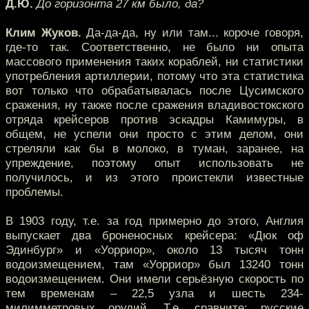
Д.Ю.
До горизонта 27 км было, да?
Клим Жуков.
Да-да-да, ну или там... короче говоря,
где-то так. Соответственно, не было ни опыта
массового применения таких кораблей, ни статистики
употребления артиллерии, потому что эта статистика
вот только что обрабатывалась после Цусимского
сражения, ну также после сражения владивостокского
отряда крейсеров против эскадры Камимуры, в
общем, не успели они просто с этим делом, они
стреляли как бы в молоко, в туман, заранее, на
упреждение, поэтому опыт использовать не
получилось, и из этого проистекли известные
проблемы.
В 1903 году, т.е. за год примерно до этого, Англия
выпускает два броненосных крейсера: «Дюк оф
Эдинбург» и «Уорриор», около 13 тысяч тонн
водоизмещением, там «Уорриор» был 13240 тонн
водоизмещением. Они имели серьёзную скорость по
тем временам – 22,5 узла и шесть 234-
милимметровых орудий. Т.е. сравните: русские