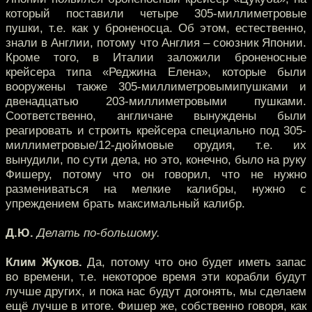
который поставили четыре 305-миллиметровые
пушки, т.е. как у броненосца. Об этом, естественно,
знали в Англии, потому что Англия – союзник Японии.
Кроме того, в Италии заложили броненосные
крейсера типа «Реджина Елена», которые были
вооружены также 305-миллиметровымипушками и
двенадцатью 203-миллиметровыми пушками.
Соответственно, англичане вынуждены были
реагировать и строить крейсера специально под 305-
миллиметровые/12-дюймовые орудия, т.е. их
вынудили, по сути дела, но это, конечно, было на руку
Фишеру, потому что он говорил, что не нужно
размениваться на мелкие калибры, нужно с
упреждением брать максимальный калибр.
Д.Ю.
Делать по-большому.
Клим Жуков.
Да, потому что оно будет иметь запас
во времени, т.е. некоторое время эти корабли будут
лучше других, и пока нас будут догонять, мы сделаем
ещё лучше в итоге. Фишер же, собственно говоря, как