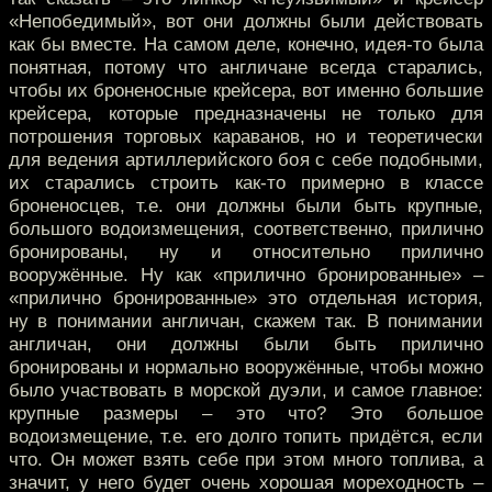
«Непобедимый», вот они должны были действовать
как бы вместе. На самом деле, конечно, идея-то была
понятная, потому что англичане всегда старались,
чтобы их броненосные крейсера, вот именно большие
крейсера, которые предназначены не только для
потрошения торговых караванов, но и теоретически
для ведения артиллерийского боя с себе подобными,
их старались строить как-то примерно в классе
броненосцев, т.е. они должны были быть крупные,
большого водоизмещения, соответственно, прилично
бронированы, ну и относительно прилично
вооружённые. Ну как «прилично бронированные» –
«прилично бронированные» это отдельная история,
ну в понимании англичан, скажем так. В понимании
англичан, они должны были быть прилично
бронированы и нормально вооружённые, чтобы можно
было участвовать в морской дуэли, и самое главное:
крупные размеры – это что? Это большое
водоизмещение, т.е. его долго топить придётся, если
что. Он может взять себе при этом много топлива, а
значит, у него будет очень хорошая мореходность –