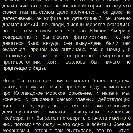
драматических сюжетов военной истории, потому что
сюжет там на самом деле получился... он даже не
детективный, он нифига не детективный, он именно
драматический, т.е. люди, тысячи моряков оказались
вот в этом самом месте около Южной Америки
совершенно, я бы сказал, фаталистично, т.е. им
деваться было некуда, они вынуждены были там
оказаться, причём как англичане, так и немцы, и
столкнулись там в совершенно смертельном
противостоянии, хотя, казалось бы, ничего не
предвещало беды.
Но я бы хотел всё-таки несколько более издалека
зайти, потому что мы в прошлом году записывали
про Ютландское морское сражение, и начали мы,
конечно, с описания самых главных действующих
лиц – с дредноутов, а тут всё-таки главными
действующими лицами выступили линейные
крейсера, и я бы хотел поговорить сначала именно о
них, потому что люди – это одно, а всё-таки боевые
механизмы, которые там выступали, это то бытие,