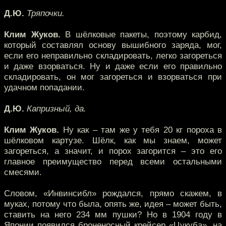
Д.Ю.
Тряпочки.
Клим Жуков.
В шёлковые пакеты, поэтому карбид,
который составлял основу вышибного заряда, мог,
если его неправильно складировать, легко загореться
и даже взорваться. Ну и даже если его правильно
складировать, он мог загореться и взорваться при
удачном попадании.
Д.Ю.
Капризный, да.
Клим Жуков.
Ну как – там же у тебя 20 кг пороха в
шёлковом картузе. Шёлк, как мы знаем, может
загореться, а значит, и порох загорится – это его
главное преимущество перед всеми остальными
смесями.
Словом, «Инвинсибл» рождался, прямо скажем, в
муках, потому что была, опять же, идея – может быть,
ставить на него 234 мм пушки? Но в 1904 году в
Японии появился броненосный крейсер «Цукуба», на