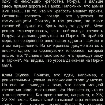
одну из небольших крепостей, Рокруа, и дальше
здесь прямая дорога на Париж. Напомним, что армия
XVII века... Не то, что им крепость мешает пройти.
Оставить крепость позади, это угрожает ее
коммуникациям. Поэтому в том регионе, где много
крепостей, нужно их брать одну за другой. Мело
решил сманеврировать, взять небольшую крепость
Рокруа, и дальше двинуться на Париж. По крайней
мере, он совершенно явно начал сдвигать армию в
этом направлении. Из синхронных документов есть
письмо одного из французских генералов, который
пишет, что: “Испанцы хвастаются, что проведут зиму
в Париже“. Мы видим, что угроза движения на Париж
была.
Клим Жуков.
Понятно, что идти, например, с
решительными целями на вражескую столицу можно.
Но оно же приведет к тому, что перед мощной
крепостью надолго остановишься. Неизвестно, что из
этого получится. Как происходило, например, в XIV,
XV, XVI веке... Захват какой-то важной стратегической
точки... Да, разгром армии было бы неплохо