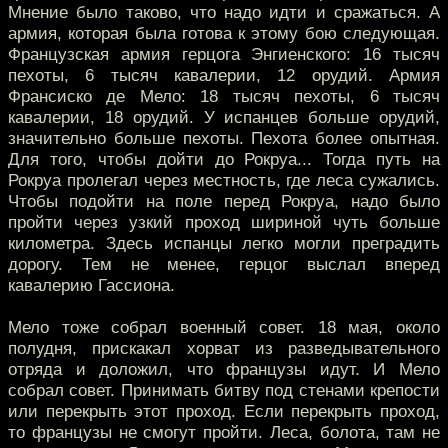
Мнение было таково, что надо идти и сражаться. А
армия, которая была готова к этому бою следующая.
Французская армия герцога Энгиенского: 16 тысяч
пехоты, 6 тысяч кавалерии, 12 орудий. Армия
Франсиско де Мело: 18 тысяч пехоты, 6 тысяч
кавалерии, 18 орудий. У испанцев больше орудий,
значительно больше пехоты. Пехота более опытная.
Для того, чтобы дойти до Рокруа... Тогда путь на
Рокруа пролегал через местность, где леса сужались.
Чтобы подойти на поле перед Рокруа, надо было
пройти через узкий проход шириной чуть больше
километра. Здесь испанцы легко могли преградить
дорогу. Тем не менее, герцог выслал вперед
кавалерию Гассиона.
Мело тоже собрал военный совет. 18 мая, около
полудня, прискакал хорват из разведывательного
отряда и доложил, что французы идут. И Мело
собрал совет. Принимать битву под стенами крепости
или перекрыть этот проход. Если перекрыть проход,
то французы не смогут пройти. Леса, болота, там не