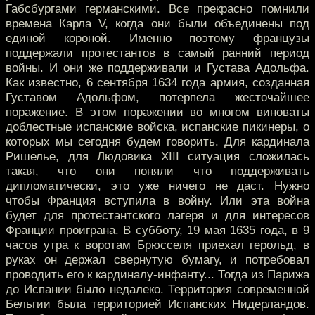
Габсбургами германскими. Все прекрасно помнили
времена Карла V, когда они были объединены под
единой короной. Именно поэтому французы
поддержали протестантов в самый ранний период
войны. И они же поддерживали и Густава Адольфа.
Как известно, 6 сентября 1634 года армия, созданная
Густавом Адольфом, потерпела жесточайшее
поражение. В этом поражении во многом виноваты
доблестные испанские войска, испанские пикинеры, о
которых мы сегодня будем говорить. Для кардинала
Ришелье, для Людовика XIII ситуация сложилась
такая, что они поняли что поддерживать
дипломатически, это уже ничего не даст. Нужно
чтобы Франция вступила в войну. Или эта война
будет для протестантского лагеря и для интересов
Франции проиграна. В субботу, 19 мая 1635 года, в 9
часов утра к воротам Брюсселя приехал герольд, в
руках он держал свернутую бумагу, и потребовал
проводить его к кардиналу-инфанту... Тогда из Парижа
до Испании было недалеко. Территория современной
Бельгии была территорией Испанских Нидерландов.