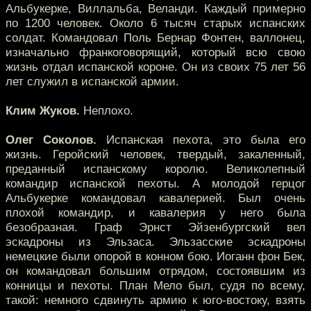
Альбукерке, Виллальба, Веланди. Каждый примерно
по 1200 человек. Около 6 тысяч старых испанских
солдат. Командовал Поль Бернар Фонтен, валлонец,
изначально франкоговорящий, который всю свою
жизнь отдал испанской короне. Он из своих 75 лет 56
лет служил в испанской армии.
Клим Жуков.
Неплохо.
Олег Соколов.
Испанская пехота, это была его
жизнь. Геройский человек, твердый, закаленный,
преданный испанскому королю. Великолепный
командир испанской пехоты. А молодой герцог
Альбукерке командовал кавалерией. Был очень
плохой командир, и кавалерия у него была
безобразная. Граф Эрнст Эйзенбургский вел
эскадроны из Эльзаса. Эльзасские эскадроны
немецкие были опорой в конном бою. Иоганн фон Бек,
он командовал большим отрядом, состоявшим из
конницы и пехоты. План Мело был, судя по всему,
такой: немного сдвинуть армию к юго-востоку, взять