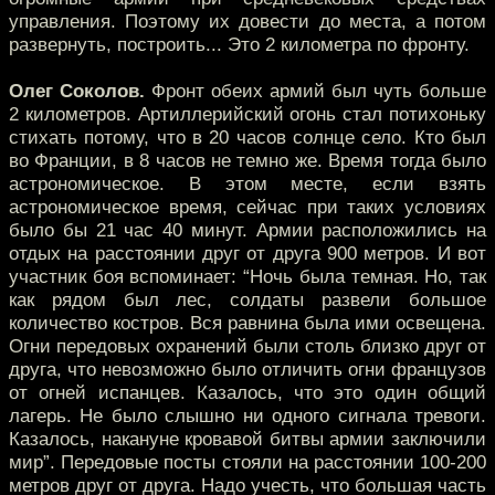
управления. Поэтому их довести до места, а потом
развернуть, построить... Это 2 километра по фронту.
Олег Соколов.
Фронт обеих армий был чуть больше
2 километров. Артиллерийский огонь стал потихоньку
стихать потому, что в 20 часов солнце село. Кто был
во Франции, в 8 часов не темно же. Время тогда было
астрономическое. В этом месте, если взять
астрономическое время, сейчас при таких условиях
было бы 21 час 40 минут. Армии расположились на
отдых на расстоянии друг от друга 900 метров. И вот
участник боя вспоминает: “Ночь была темная. Но, так
как рядом был лес, солдаты развели большое
количество костров. Вся равнина была ими освещена.
Огни передовых охранений были столь близко друг от
друга, что невозможно было отличить огни французов
от огней испанцев. Казалось, что это один общий
лагерь. Не было слышно ни одного сигнала тревоги.
Казалось, накануне кровавой битвы армии заключили
мир”. Передовые посты стояли на расстоянии 100-200
метров друг от друга. Надо учесть, что большая часть