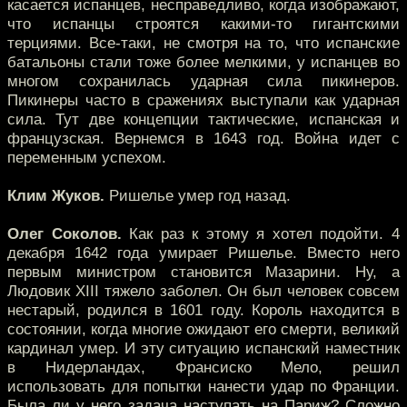
касается испанцев, несправедливо, когда изображают,
что испанцы строятся какими-то гигантскими
терциями. Все-таки, не смотря на то, что испанские
батальоны стали тоже более мелкими, у испанцев во
многом сохранилась ударная сила пикинеров.
Пикинеры часто в сражениях выступали как ударная
сила. Тут две концепции тактические, испанская и
французская. Вернемся в 1643 год. Война идет с
переменным успехом.
Клим Жуков.
Ришелье умер год назад.
Олег Соколов.
Как раз к этому я хотел подойти. 4
декабря 1642 года умирает Ришелье. Вместо него
первым министром становится Мазарини. Ну, а
Людовик XIII тяжело заболел. Он был человек совсем
нестарый, родился в 1601 году. Король находится в
состоянии, когда многие ожидают его смерти, великий
кардинал умер. И эту ситуацию испанский наместник
в Нидерландах, Франсиско Мело, решил
использовать для попытки нанести удар по Франции.
Была ли у него задача наступать на Париж? Сложно