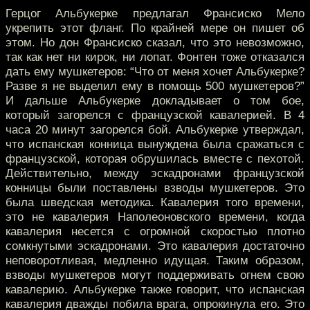
Герцог Альбукерке предлагал Франсиско Мело
укрепить этот фланг. По крайней мере он пишет об
этом. Но дон Франсиско сказал, что это невозможно,
так как нет ни кирок, ни лопат. Фонтен тоже отказался
дать ему мушкетеров: “Что от меня хочет Альбукерке?
Разве я не выделил ему в помощь 500 мушкетеров?”
И дальше Альбукерке докладывает о том бое,
который загорелся с французской кавалерией. В 4
часа 20 минут загорелся бой. Альбукерке утверждал,
что испанская конница вынуждена была сражаться с
французской, которая обрушилась вместе с пехотой.
Действительно, между эскадронами французской
конницы были поставлены взводы мушкетеров. Это
была шведская методика. Кавалерия того времени,
это не кавалерия Наполеоновского времени, когда
кавалерия несется с огромной скоростью плотно
сомкнутыми эскадронами. Это кавалерия достаточно
неповоротливая, медленно идущая. Таким образом,
взводы мушкетеров могут поддерживать огнем свою
кавалерию. Альбукерке также говорит, что испанская
кавалерия дважды побила врага, опрокинула его. Это