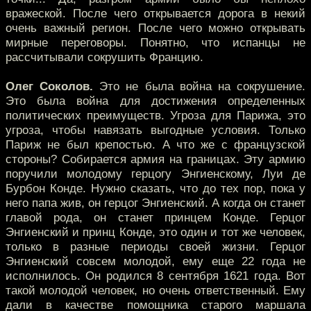
вражеской. После чего открывается дорога в некий
очень важный регион. После чего можно открывать
мирные переговоры. Понятно, что испанцы не
рассчитывали сокрушить Францию.
Олег Соколов.
Это не была война на сокрушение.
Это была война для достижения определенных
политических преимуществ. Угроза для Парижа, это
угроза, чтобы навязать выгодные условия. Только
Париж не был крепостью. А что же с французской
стороны? Собирается армия на границах. Эту армию
поручили молодому герцогу Энгиенскому, Луи де
Бурбон Конде. Нужно сказать, что до тех пор, пока у
него папа жив, он герцог Энгиенский. А когда он станет
главой рода, он станет принцем Конде. Герцог
Энгиенский и принц Конде, это один и тот же человек,
только в разные периоды своей жизни. Герцог
Энгиенский совсем молодой, ему еще 22 года не
исполнилось. Он родился 8 сентября 1621 года. Вот
такой молодой человек, но очень ответственный. Ему
дали в качестве помощника старого маршала