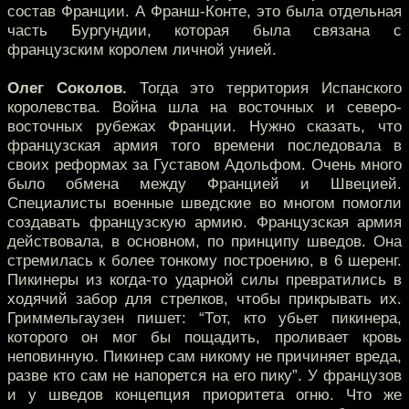
состав Франции. А Франш-Конте, это была отдельная
часть Бургундии, которая была связана с
французским королем личной унией.
Олег Соколов.
Тогда это территория Испанского
королевства. Война шла на восточных и северо-
восточных рубежах Франции. Нужно сказать, что
французская армия того времени последовала в
своих реформах за Густавом Адольфом. Очень много
было обмена между Францией и Швецией.
Специалисты военные шведские во многом помогли
создавать французскую армию. Французская армия
действовала, в основном, по принципу шведов. Она
стремилась к более тонкому построению, в 6 шеренг.
Пикинеры из когда-то ударной силы превратились в
ходячий забор для стрелков, чтобы прикрывать их.
Гриммельгаузен пишет: “Тот, кто убьет пикинера,
которого он мог бы пощадить, проливает кровь
неповинную. Пикинер сам никому не причиняет вреда,
разве кто сам не напорется на его пику”. У французов
и у шведов концепция приоритета огню. Что же