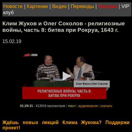
Новости
|
Картинки
|
Видео
|
Переводы
|
Магазин
|
VIP
клуб
Клим Жуков и Олег Соколов - религиозные
войны, часть 8: битва при Рокруа, 1643 г.
15.02.19
01:29:31
|
413918 просмотров
|
текст
|
аудиоверсия
|
скачать
Ждёшь новых лекций Клима Жукова? Поддержи
проект!