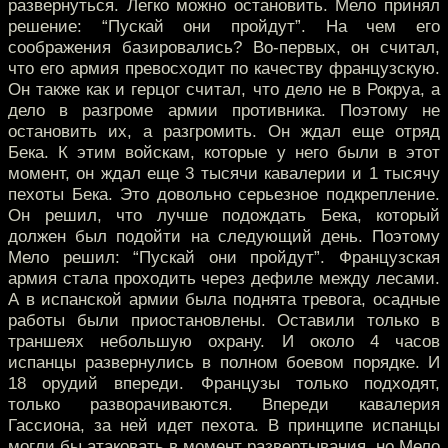
развернуться. Легко можно остановить. Мело принял
решение: “Пускай они пройдут”. На чем его
соображения базировались? Во-первых, он считал,
что его армия превосходит по качеству французскую.
Он также как и герцог считал, что дело не в Рокруа, а
дело в разгроме армии противника. Поэтому не
остановить их, а разгромить. Он ждал еще отряд
Бека. К этим войскам, которые у него были в этот
момент, он ждал еще 3 тысячи кавалерии и 1 тысячу
пехоты Бека. Это довольно серьезное подкрепление.
Он решил, что лучше подождать Бека, который
должен был подойти на следующий день. Поэтому
Мело решил: “Пускай они пройдут”. Французская
армия стала проходить через дефиле между лесами.
А в испанской армии была поднята тревога, осадные
работы были приостановлены. Оставили только в
траншеях небольшую охрану. И около 4 часов
испанцы развернулись в полном боевом порядке. И
18 орудий впереди. Французы только подходят,
только разворачиваются. Впереди кавалерия
Гассиона, за ней идет пехота. В принципе испанцы
могли бы атаковать в момент развертывания, но Мело