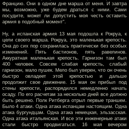
Францию. Они в одном дне марша от меня. И завтра
мы, возможно, уже будем драться с ними. Сами
посудите, может ли допустить моя честь оставить
армия в подобный момент”.
Ну, а испанская армия 13 мая подошла к Рокруа, к
цели своего марша. Рокруа, это маленькая крепость.
Она до сих пор сохранилась практически без особых
изменений. Пять бастионов, пять равелинов.
Аккуратная маленькая крепость. Гарнизон там был
400 человек. Совсем слабая крепость, слабый
гарнизон, мало пушек. Мело был уверен, что он очень
быстро овладеет этой крепостью и дальше
продолжит свое движение. 15 мая он прибыл под
стены крепости, распорядился немедленно начать
осаду. По его расчетам за несколько дней все должно
быть решено. Полк Ритберга отрыл первые траншеи.
Было 4 атаки. Одна атака испанцам настоящим. Одна
атака бургундцам. Одна атака немецкая, эльзасская.
Одна атака итальянская. И все эти инженерные атаки
стали быстро продвигаться. 16 мая вечером