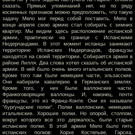
сказать. Прямых упоминаний нет, но по ряду
косвенных признаков можно предположить, что такую
задачу Мело мог перед собой поставить. Мело в
конце апреля свою армию стал собирать с зимних
квартир. Мы видим здесь расположение испанской
армии, практически на границе с Испанскими
Нидерландами. В этот момент испанцы занимают
территорию Испанских Нидерландов, французы
находятся на своей территории. Собирается армия в
районе Лилля. Два слова хотел сказать об испанской
армии. В ней было очень много итальянских полков.
Кроме того там были немецкие части, эльзасские.
Они набирали кавалерию в Германских землях.
Кроме того, у них были валлонские части.
Франкоговорящие валлонцы. И, наконец, почти
французы, это из Франш-Конте. Они их называли
“бургундские полки“. Полки валлонские, немецкие,
итальянские. Хорошие полки. Но опорой, столпом,
вокруг которого все это держалось, были старые
испанские полки. В этой армии Мело было пять
испанских полков: Хорхе Костельве, Гарсиа,