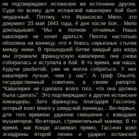
не подтверждают испанские же источники другие.
Судя по всему, для испанской кавалерии бой был
неудачный. Потому, что Франсиско Мело, это
документ 23 мая 1643 года, 4 дня после боя... Мело
докладывает: “Мы в полном отчаянье. Наша
кавалерия не хочет драться. Пехота настолько
обозлена на конницу, что я боюсь серьезных стычек
между ними. В прошедшей битве каждый раз когда
мы отражали французскую кавалерию, она снова
собиралась и вступала в бой. В то время, как наша,
будучи разбитой, уже не могла собраться. У них
кавалерия лучше, чем у нас”. А граф Оньяте,
государственный советник, в своем рапорте:
“Кавалерия не сделала всего того, что она должна
была сделать”. Это подтверждают и другие испанские
командиры. Зато французы, благодаря Гассиону,
который взял много у шведской конницы... Во-первых,
для того времени удачное смешение с взводами
мушкетеров. Во-вторых, стремительный маневр. В то
время, как Конде атаковал прямо, Гассион взял
эскадроны второй линии и ударил испанской