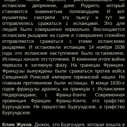
испанском дворянине, доне Родриго, который
становится знаменитым полководцем. И вот
мушкетеры смотрели эту пьесу и тут же
отправлялись сражаться с испанцами. Это для
людей было совершенно нормально. Восхищаются
испанским рыцарем на сцене и совершенно спокойно
отправляются сражаться с этими испанскими
рыцарями. И остановили испанцев. 14 ноября 1636
года это испанское наступление было остановлено.
Испанцы начали отступление. В конечном итоге война
перешла в затяжную фазу. На границах Франции.
Французы вынуждены были сражаться против войск
Священной Римской империи германской нации. Но
главным противником были испанцы. В конце 1630-х
годов французы дрались на границах с Испанскими
Нидерландами, с Франш-Конте. Современная
провинция Франции Франш-Конте, это графство
Бургундское. Не герцогство Бургундское, а графство
Бургундское.
Клим Жуков.
Дижон, это Бургундия, которая вошла в