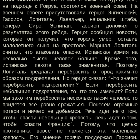
на подходе к Рокруа, состоялся военный совет. На
военном совете присутствовали герцог Энгиенский,
Гассион, Лопиталь, Лавальер, начальник штаба,
генерал Сиро, Эспинан. Гассион доложил о
результатах этого рейда. Герцог сообщил новости,
которые он получил, что король умер, оставив
малолетнего сына на престоле. Маршал Лопиталь
считал, что атаковать опасно. Испанская армия на
несколько тысяч человек больше. Кроме того,
испанская пехота такая знаменитая. Поэтому
Лопиталь предлагал перебросить в город каким-то
образом подкрепления. Но герцог сказал: “Что значит
перебросить подкрепления? Если перебросить
небольшие подкрепления, то что это изменит? Если
мы захотим перебросить несколько тысяч человек, то
придется все равно сражаться. Понесем огромные
потери и ничего не добьемся. Речь идет не о том,
чтобы спасти небольшую крепость, речь идет о том,
чтобы спасти Францию”. Потому, что целью
противника вовсе не является эта маленькая
крепость. Его мнение горячо поддержал Гассион.