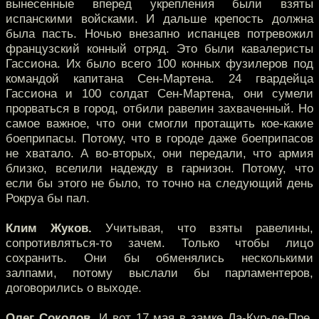
вынесенные вперед укрепления были взяты
испанскими войсками. И дальше крепость должна
была пасть. Ночью внезапно испанцев потревожил
французский конный отряд. Это были кавалеристы
Гассиона. Их было всего 100 конных фузилеров под
командой капитана Сен-Мартена. 24 гвардейца
Гассиона и 100 солдат Сен-Мартена, они сумели
прорваться в город, отбили равелин захваченный. Но
самое важное, что они смогли протащить кое-какие
боеприпасы. Потому, что в городе даже боеприпасов
не хватало. А во-вторых, они передали, что армия
близко, вселили надежду в гарнизон. Потому, что
если бы этого не было, то точно на следующий день
Рокруа бы пал.
Клим Жуков.
Учитывая, что взяты равелины,
сопротивляться-то зачем. Только чтобы лицо
сохранить. Они бы обменялись несколькими
залпами, потому выслали бы парламентеров,
договорились о выходе.
Олег Соколов.
И вот 17 мая в замке Ла-Кур-де-Пре,