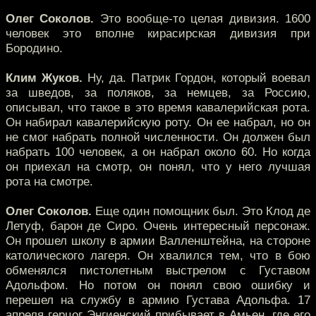
Олег Соколов.
Это вообще-то целая дивизия. 1600
человек это вполне кирасирская дивизия при
Бородино.
Клим Жуков.
Ну, да. Патрик Гордон, который воевал
за шведов, за поляков, за немцев, за Россию,
описывал, что такое в это время кавалерийская рота.
Он набирал кавалерийскую роту. Он ее набрал, но он
не смог набрать полной численности. Он должен был
набрать 100 человек, а он набрал около 60. Но когда
он приехал на смотр, он понял, что у него лучшая
рота на смотре.
Олег Соколов.
Еще один помощник был. Это Клод де
Летуф, барон де Сиро. Очень интересный персонаж.
Он прошел школу в армии Валленштейна, на стороне
католического лагеря. Он хвалился тем, что в бою
обменялся пистолетным выстрелом с Густавом
Адольфом. Но потом он понял свою ошибку и
перешел на службу в армию Густава Адольфа. 17
апреля герцог Энгиенский прибывает в Амьен, где его