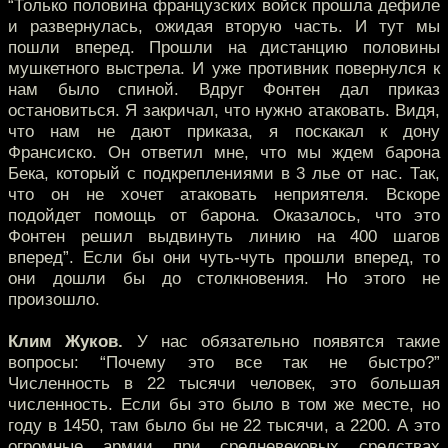
“Только половина французских войск прошла дефиле
и развернулась, ожидая вторую часть. И тут мы
пошли вперед. Прошли на дистанцию половины
мушкетного выстрела. И уже противник повернулся к
нам было спиной. Вдруг Фонтен дал приказ
остановиться. Я закричал, что нужно атаковать. Видя,
что нам не дают приказа, я поскакал к дону
Франсиско. Он ответил мне, что мы ждем барона
Бека, который с подкреплениями в 3 лье от нас. Так,
что он не хочет атаковать неприятеля. Вскоре
подойдет помощь от барона. Оказалось, что это
Фонтен решил выдвинуть линию на 400 шагов
вперед”. Если бы они чуть-чуть прошли вперед, то
они дошли бы до столкновения. Но этого не
произошло.
Клим Жуков.
У нас обязательно появятся такие
вопросы: “Почему это все так не быстро?”
Численность в 22 тысячи человек, это большая
численность. Если бы это было в том же месте, но
году в 1450, там было бы не 22 тысячи, а 2200. А это
огромные армии при средневековых средствах