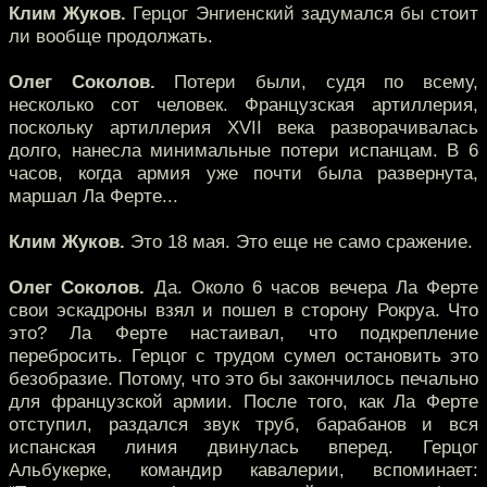
Клим Жуков.
Герцог Энгиенский задумался бы стоит
ли вообще продолжать.
Олег Соколов.
Потери были, судя по всему,
несколько сот человек. Французская артиллерия,
поскольку артиллерия XVII века разворачивалась
долго, нанесла минимальные потери испанцам. В 6
часов, когда армия уже почти была развернута,
маршал Ла Ферте...
Клим Жуков.
Это 18 мая. Это еще не само сражение.
Олег Соколов.
Да. Около 6 часов вечера Ла Ферте
свои эскадроны взял и пошел в сторону Рокруа. Что
это? Ла Ферте настаивал, что подкрепление
перебросить. Герцог с трудом сумел остановить это
безобразие. Потому, что это бы закончилось печально
для французской армии. После того, как Ла Ферте
отступил, раздался звук труб, барабанов и вся
испанская линия двинулась вперед. Герцог
Альбукерке, командир кавалерии, вспоминает: