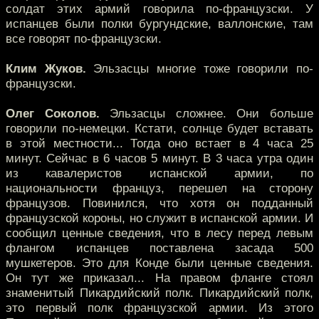
солдат этих армий говорила по-французски. У
испанцев были полки бургундские, валлонские, там
все говорят по-французски.
Клим Жуков.
Эльзасцы многие тоже говорили по-
французски.
Олег Соколов.
Эльзасцы сложнее. Они больше
говорили по-немецки. Кстати, солнце будет вставать
в этой местности... Тогда оно встает в 4 часа 25
минут. Сейчас в 6 часов 5 минут. В 3 часа утра один
из кавалеристов испанской армии, по
национальности француз, перешел на сторону
французов. Повинился, что хотя он подданный
французской короны, но служит в испанской армии. И
сообщил ценные сведения, что в лесу перед левым
флангом испанцев поставлена засада 500
мушкетеров. Это для Конде были ценные сведения.
Он тут же приказал... На правом фланге стоял
знаменитый Пикардийский полк. Пикардийский полк,
это первый полк французской армии. Из этого