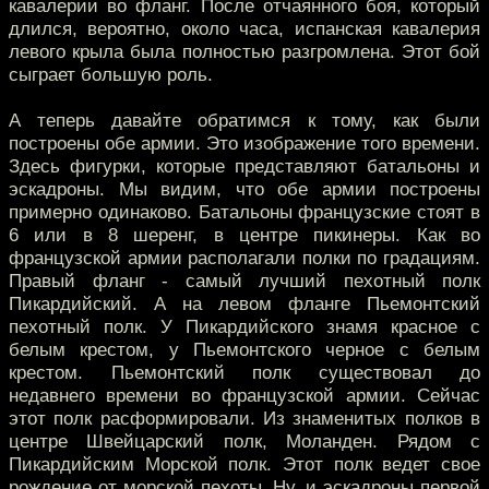
кавалерии во фланг. После отчаянного боя, который
длился, вероятно, около часа, испанская кавалерия
левого крыла была полностью разгромлена. Этот бой
сыграет большую роль.
А теперь давайте обратимся к тому, как были
построены обе армии. Это изображение того времени.
Здесь фигурки, которые представляют батальоны и
эскадроны. Мы видим, что обе армии построены
примерно одинаково. Батальоны французские стоят в
6 или в 8 шеренг, в центре пикинеры. Как во
французской армии располагали полки по градациям.
Правый фланг - самый лучший пехотный полк
Пикардийский. А на левом фланге Пьемонтский
пехотный полк. У Пикардийского знамя красное с
белым крестом, у Пьемонтского черное с белым
крестом. Пьемонтский полк существовал до
недавнего времени во французской армии. Сейчас
этот полк расформировали. Из знаменитых полков в
центре Швейцарский полк, Моланден. Рядом с
Пикардийским Морской полк. Этот полк ведет свое
рождение от морской пехоты. Ну, и эскадроны первой