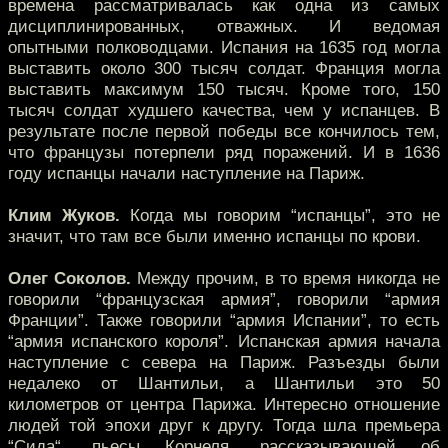
времена рассматривалась как одна из самых
дисциплинированных, отважных. И ведомая
опытными полководцами. Испания на 1635 год могла
выставить около 300 тысяч солдат. Франция могла
выставить максимум 150 тысяч. Кроме того, 150
тысяч солдат худшего качества, чем у испанцев. В
результате после первой победы все кончилось тем,
что французы потерпели ряд поражений. И в 1636
году испанцы начали наступление на Париж.
Клим Жуков.
Когда мы говорим “испанцы”, это не
значит, что там все были именно испанцы по крови.
Олег Соколов.
Между прочим, в то время никогда не
говорили “французская армия”, говорили “армия
Франции”. Также говорили “армия Испании”, то есть
“армия испанского короля”. Испанская армия начала
наступление с севера на Париж. Разъезды были
недалеко от Шантильи, а Шантильи это 50
километров от центра Парижа. Интересно отношение
людей той эпохи друг к другу. Тогда шла премьера
“Сида“, пьесы Корнеля, рассказывающей об