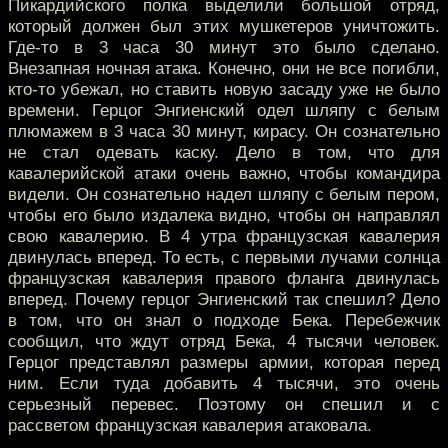
Пикардийского полка выделили большой отряд,
который должен был этих мушкетеров уничтожить.
Где-то в 3 часа 30 минут это было сделано.
Внезапная ночная атака. Конечно, они не все погибли,
кто-то убежал, но ставить новую засаду уже не было
времени. Герцог Энгиенский одел шляпу с белым
плюмажем в 3 часа 30 минут, кирасу. Он сознательно
не стал одевать каску. Дело в том, что для
кавалерийской атаки очень важно, чтобы командира
видели. Он сознательно надел шляпу с белым пером,
чтобы его было издалека видно, чтобы он направлял
свою кавалерию. В 4 утра французская кавалерия
двинулась вперед. То есть, с первыми лучами солнца
французская кавалерия правого фланга двинулась
вперед. Почему герцог Энгиенский так спешил? Дело
в том, что он знал о подходе Бека. Перебежчик
сообщил, что ждут отряд Бека, 4 тысячи человек.
Герцог представлял размеры армии, которая перед
ним. Если туда добавить 4 тысячи, это очень
серьезный перевес. Поэтому он спешил и с
рассветом французская кавалерия атаковала.