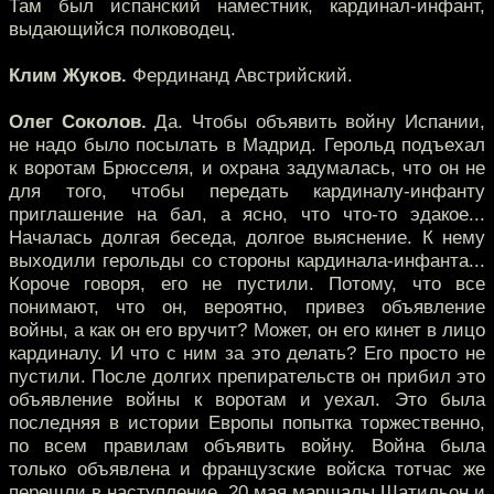
Там был испанский наместник, кардинал-инфант,
выдающийся полководец.
Клим Жуков.
Фердинанд Австрийский.
Олег Соколов.
Да. Чтобы объявить войну Испании,
не надо было посылать в Мадрид. Герольд подъехал
к воротам Брюсселя, и охрана задумалась, что он не
для того, чтобы передать кардиналу-инфанту
приглашение на бал, а ясно, что что-то эдакое...
Началась долгая беседа, долгое выяснение. К нему
выходили герольды со стороны кардинала-инфанта...
Короче говоря, его не пустили. Потому, что все
понимают, что он, вероятно, привез объявление
войны, а как он его вручит? Может, он его кинет в лицо
кардиналу. И что с ним за это делать? Его просто не
пустили. После долгих препирательств он прибил это
объявление войны к воротам и уехал. Это была
последняя в истории Европы попытка торжественно,
по всем правилам объявить войну. Война была
только объявлена и французские войска тотчас же
перешли в наступление. 20 мая маршалы Шатильон и