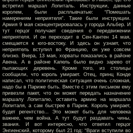
встретил маршал Лопиталь. Инструкции, данные
королем, были расплывчатые: “Помешать
намерениям неприятеля”. Такие были инструкции.
Армия 9 мая сконцентрировалась у города Альбер. И
тут герцог получает сведения о передвижении
неприятеля. И он переходит в Сен-Кантен 14 мая,
смещается к юго-востоку. И здесь он узнает, что
неприятель вступил во Францию, он уже совсем
близко. Вчера, 13 мая, хорваты показались в районе
Авена. А в районе Капель было видно зарево от
пылающих деревень. Кроме того, из столицы
сообщили, что король умирает. Отец, принц Конде
написал, что политическая ситуация очень сложная,
надо бы в Париже быть. Вместе с этим письмом ему
привезли пакет, что он может передать назначение
маршалу Лопиталю, оставить армию на маршала
Лопиталя, а сам быстрее в Париж. Король умирает,
будет регентство... Это может быть для человека
важнее, чем война. А тут будут раздавать чины,
звания. И вот интересно, что ответил герцог
Энгиенский, которому был 21 год: “Враги вступили во