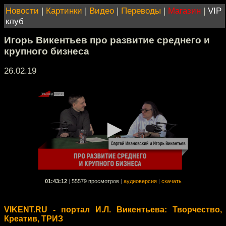
Новости
|
Картинки
|
Видео
|
Переводы
|
Магазин
|
VIP
клуб
Игорь Викентьев про развитие среднего и
крупного бизнеса
26.02.19
01:43:12
|
55579 просмотров
|
аудиоверсия
|
скачать
VIKENT.RU - портал И.Л. Викентьева: Творчество,
Креатив, ТРИЗ