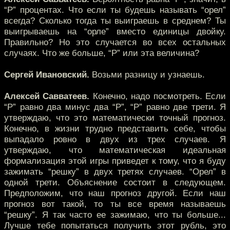
“P” процентах. Что если ты будешь называть “орел”
всегда? Сколько тогда ты выиграешь в среднем? Ты
выигрываешь на “орле” вместо единицы двойку.
Правильно? Но это случается во всех остальных
случаях. Что же больше, “P” или эта величина?
Сергей Ивановский.
Возьми разницу и узнаешь.
Алексей Савватеев.
Конечно, надо посмотреть. Если
“P” равно два минус два “P”, “P” равно две трети. Я
утверждаю, что это математически точный прогноз.
Конечно, в жизни трудно представить себе, чтобы
выпадало ровно в двух из трех случаев. Я
утверждаю, что математическая идеальная
формализация этой игры приведет к тому, что я буду
зажимать “решку” в двух третях случаев. “Орел” в
одной трети. Объяснение состоит в следующем.
Предположим, что наш прогноз другой. Если наш
прогноз вот такой, то ты все время называешь
“решку”. Я так часто ее зажимаю, что ты больше...
Лучше тебе попытаться получить этот рубль, это