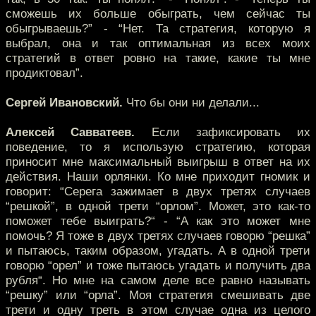
сможешь их больше обыграть, чем сейчас ты
обыгрываешь?” - “Нет. Та стратегия, которую я
выбрал, она и так оптимальная из всех моих
стратегий в ответ ровно на такие, какие ты мне
продиктовал”.
Сергей Ивановский.
Что бы они ни делали...
Алексей Савватеев.
Если зафиксировать их
поведение, то я использую стратегию, которая
приносит мне максимальный выигрыш в ответ на их
действия. Наши орлянки. Ко мне приходит гномик и
говорит: “Серега зажимает в двух третях случаев
“решкой”, в одной трети “орлом”. Может, это как-то
поможет тебе выиграть?“ - “А как это может мне
помочь? Я тоже в двух третях случаев говорю “решка”
и пытаюсь, таким образом, угадать. А в одной трети
говорю “орел” и тоже пытаюсь угадать и получить два
рубля“. Но мне на самом деле все равно называть
“решку” или “орла”. Моя стратегия смешивать две
трети и одну треть в этом случае одна из целого