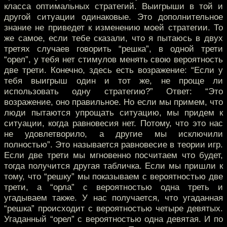
класса оптимальных стратегий. Выигрыши в той и
другой ситуации одинаковые. Это дополнительное
знание не приведет к изменению моей стратегии. То
же самое, если тебе сказали, что я пытаюсь в двух
третях случаев говорить “решка”, в одной трети
“орел”, у тебя нет стимулов менять свою вероятность
две трети. Конечно, здесь есть возражение: “Если у
тебя выигрыш один и тот же, не проще ли
использовать одну стратегию?” Ответ: “Это
возражение, оно правильное. Но если мы примем, что
люди пытаются упрощать ситуацию, мы придем к
ситуации, когда равновесия нет. Потому, что это нас
не удовлетворило, а другие мы исключили
полностью”. Это называется равновесие в теории игр.
Если две трети мы мгновенно посчитаем что будет,
тогда получится другая табличка. Если мы пришли к
тому, что “решку” мы показываем с вероятностью две
трети, а “орла” с вероятностью одна треть и
угадываем также. У нас получается, что угаданная
“решка” происходит с вероятностью четыре девятых.
Угаданный “орел” с вероятностью одна девятая. И по