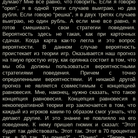
думаю? Мне все равно, что говорить. Если я говорю
“орел”, я в одной трети случаев выиграю, но два
рубля. Если говорю “решка”, я в двух третях случаев
выиграю, но один рубль. А если мне все равно, я
готов смешивать свои стратегии поведения.
Вероятность здесь не такая, как при карточных
сдачах. Когда карта как-то легла и это вопрос
вероятности. В данном случае вероятность
проистекает из теории игр. Оказывается наш прогноз
на такую простую игру, как орлянка состоит в том, что
мы оба должны пользоваться вероятностными
стратегиями поведения. Причем с точно
определенными вероятностями. И никакой другой
прогноз не является совместимым с концепцией
равновесия. Мне, наконец, нужно сказать, что такое
концепция равновесия. Концепция равновесия в
некооперативной теории игр заключается в том, что
каждый из игроков каким-то образом смог узнать, что
делают другие. И это знание не повлияло на его
поведение. К нему пришел гномик и сказал: “Этот
будет так действовать. Этот так. Этот в 70 процентах
так, в 30 так. Ты понял?” - “Понял”. - “Теперь ты