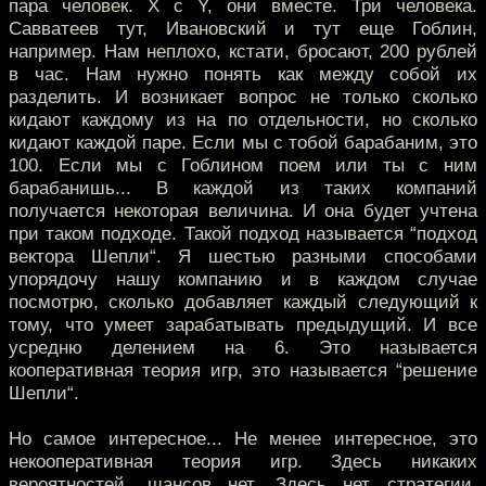
пара человек. X с Y, они вместе. Три человека.
Савватеев тут, Ивановский и тут еще Гоблин,
например. Нам неплохо, кстати, бросают, 200 рублей
в час. Нам нужно понять как между собой их
разделить. И возникает вопрос не только сколько
кидают каждому из на по отдельности, но сколько
кидают каждой паре. Если мы с тобой барабаним, это
100. Если мы с Гоблином поем или ты с ним
барабанишь... В каждой из таких компаний
получается некоторая величина. И она будет учтена
при таком подходе. Такой подход называется “подход
вектора Шепли“. Я шестью разными способами
упорядочу нашу компанию и в каждом случае
посмотрю, сколько добавляет каждый следующий к
тому, что умеет зарабатывать предыдущий. И все
усредню делением на 6. Это называется
кооперативная теория игр, это называется “решение
Шепли“.
Но самое интересное... Не менее интересное, это
некооперативная теория игр. Здесь никаких
вероятностей, шансов нет. Здесь нет стратегии,