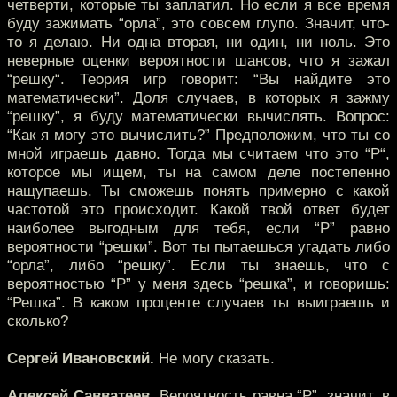
четверти, которые ты заплатил. Но если я все время
буду зажимать “орла”, это совсем глупо. Значит, что-
то я делаю. Ни одна вторая, ни один, ни ноль. Это
неверные оценки вероятности шансов, что я зажал
“решку“. Теория игр говорит: “Вы найдите это
математически”. Доля случаев, в которых я зажму
“решку”, я буду математически вычислять. Вопрос:
“Как я могу это вычислить?” Предположим, что ты со
мной играешь давно. Тогда мы считаем что это “P“,
которое мы ищем, ты на самом деле постепенно
нащупаешь. Ты сможешь понять примерно с какой
частотой это происходит. Какой твой ответ будет
наиболее выгодным для тебя, если “P” равно
вероятности “решки”. Вот ты пытаешься угадать либо
“орла”, либо “решку”. Если ты знаешь, что с
вероятностью “P” у меня здесь “решка”, и говоришь:
“Решка”. В каком проценте случаев ты выиграешь и
сколько?
Сергей Ивановский.
Не могу сказать.
Алексей Савватеев.
Вероятность равна “P”, значит, в