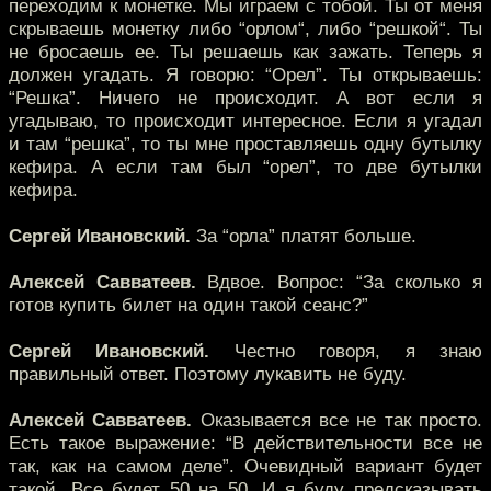
переходим к монетке. Мы играем с тобой. Ты от меня
скрываешь монетку либо “орлом“, либо “решкой“. Ты
не бросаешь ее. Ты решаешь как зажать. Теперь я
должен угадать. Я говорю: “Орел”. Ты открываешь:
“Решка”. Ничего не происходит. А вот если я
угадываю, то происходит интересное. Если я угадал
и там “решка”, то ты мне проставляешь одну бутылку
кефира. А если там был “орел”, то две бутылки
кефира.
Сергей Ивановский.
За “орла” платят больше.
Алексей Савватеев.
Вдвое. Вопрос: “За сколько я
готов купить билет на один такой сеанс?”
Сергей Ивановский.
Честно говоря, я знаю
правильный ответ. Поэтому лукавить не буду.
Алексей Савватеев.
Оказывается все не так просто.
Есть такое выражение: “В действительности все не
так, как на самом деле”. Очевидный вариант будет
такой. Все будет 50 на 50. И я буду предсказывать