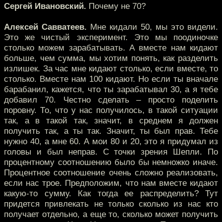
Сергей Ивановский.
Почему не 70?
Алексей Савватеев.
Мне кидали 50, мы это видели.
Это же чистый эксперимент. Это мы поодиночке
столько можем зарабатывать. А вместе нам кидают
больше, чем сумма, мы хотим понять, как разделить
излишек. За час мне кидают столько, если вместе, то
столько. Вместе нам 100 кидают. Но если ты вначале
барабанил, кажется, что ты зарабатывал 30, а я тебе
добавил 70. Честно сделать – просто поделить
поровну. То, что у нас получилось, в такой ситуации
так, а в такой так, значит, в среднем я должен
получить так, а ты так. Значит, ты был прав. Тебе
нужно 40, а мне 60. А мои 80 и 20, это я придумал из
головы и был неправ. С точки зрения Шепли. По
процентному соотношению было бы немножко иначе.
Процентное соотношение очень сложно реализовать,
если нас трое. Предположим, что нам вместе кидают
какую-то сумму. Как тогда ее распределить? Тут
придется привлекать не только сколько из нас кто
получает отдельно, а еще то, сколько может получить