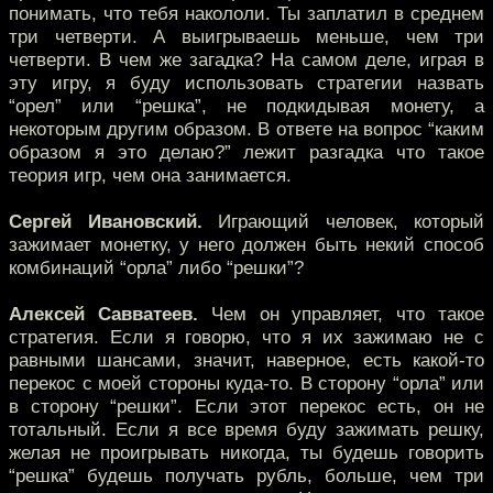
понимать, что тебя накололи. Ты заплатил в среднем
три четверти. А выигрываешь меньше, чем три
четверти. В чем же загадка? На самом деле, играя в
эту игру, я буду использовать стратегии назвать
“орел” или “решка”, не подкидывая монету, а
некоторым другим образом. В ответе на вопрос “каким
образом я это делаю?” лежит разгадка что такое
теория игр, чем она занимается.
Сергей Ивановский.
Играющий человек, который
зажимает монетку, у него должен быть некий способ
комбинаций “орла” либо “решки”?
Алексей Савватеев.
Чем он управляет, что такое
стратегия. Если я говорю, что я их зажимаю не с
равными шансами, значит, наверное, есть какой-то
перекос с моей стороны куда-то. В сторону “орла” или
в сторону “решки”. Если этот перекос есть, он не
тотальный. Если я все время буду зажимать решку,
желая не проигрывать никогда, ты будешь говорить
“решка” будешь получать рубль, больше, чем три