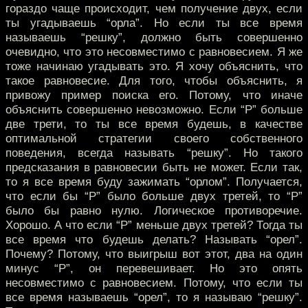
гораздо чаще происходит, чем получение двух, если
ты угадываешь “орла”. Но если ты все время
называешь “решку”, должно быть совершенно
очевидно, что это несовместимо с равновесием. Я же
тоже начинаю угадывать это. Я хочу объяснить, что
такое равновесие. Для того, чтобы объяснить, я
привожу пример поиска его. Потому, что иначе
объяснить совершенно невозможно. Если “P” больше
две трети, то ты все время будешь, в качестве
оптимальной стратегии своего собственного
поведения, всегда называть “решку”. Но такого
предсказания в равновесии быть не может. Если так,
то я все время буду зажимать “орлом”. Получается,
что если бы “P” было больше двух третей, то “P”
было бы равно нулю. Логическое противоречие.
Хорошо. А что если “P” меньше двух третей? Тогда ты
все время что будешь делать? Называть “орел”.
Почему? Потому, что выигрыш вот этот, два на один
минус “P”, он перевешивает. Но это опять
несовместимо с равновесием. Потому, что если ты
все время называешь “орел”, то я называю “решку”.