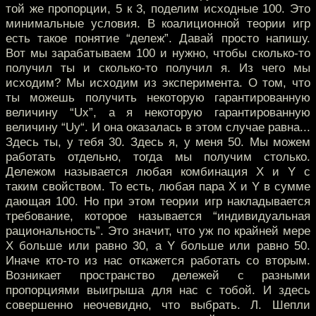
той же пропорции, 5 к 3, поделим исходные 100. Это
минимальные условия. В коалиционной теории игр
есть такое понятие “дележ”. Давай просто напишу.
Вот мы зарабатываем 100 и нужно, чтобы сколько-то
получил ты и сколько-то получил я. Из чего мы
исходим? Мы исходим из эксперимента. О том, что
ты можешь получить некоторую гарантированную
величину “Ux”, а я некоторую гарантированную
величину “Uy“. И она оказалась в этом случае равна...
Здесь ты, у тебя 30. Здесь я, у меня 50. Мы можем
работать отдельно, тогда мы получим столько.
Дележом называется любая комбинация X и Y с
таким свойством. То есть, любая пара X и Y в сумме
дающая 100. Но при этом теории игр накладывается
требование, которое называется “индивидуальная
рациональность”. Это значит, что уж по крайней мере
X больше или равно 30, а Y больше или равно 50.
Иначе кто-то из нас откажется работать со вторым.
Возникает пространство дележей с разными
пропорциями выигрыша для нас с тобой. И здесь
совершенно неочевидно, что выбрать. Л. Шепли