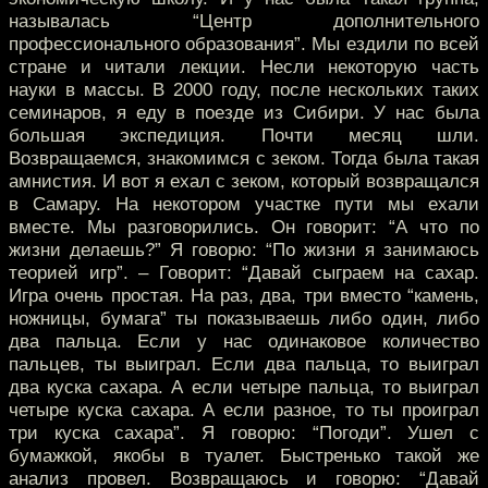
называлась “Центр дополнительного
профессионального образования”. Мы ездили по всей
стране и читали лекции. Несли некоторую часть
науки в массы. В 2000 году, после нескольких таких
семинаров, я еду в поезде из Сибири. У нас была
большая экспедиция. Почти месяц шли.
Возвращаемся, знакомимся с зеком. Тогда была такая
амнистия. И вот я ехал с зеком, который возвращался
в Самару. На некотором участке пути мы ехали
вместе. Мы разговорились. Он говорит: “А что по
жизни делаешь?” Я говорю: “По жизни я занимаюсь
теорией игр”. – Говорит: “Давай сыграем на сахар.
Игра очень простая. На раз, два, три вместо “камень,
ножницы, бумага” ты показываешь либо один, либо
два пальца. Если у нас одинаковое количество
пальцев, ты выиграл. Если два пальца, то выиграл
два куска сахара. А если четыре пальца, то выиграл
четыре куска сахара. А если разное, то ты проиграл
три куска сахара”. Я говорю: “Погоди”. Ушел с
бумажкой, якобы в туалет. Быстренько такой же
анализ провел. Возвращаюсь и говорю: “Давай