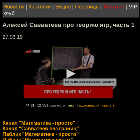
Новости
|
Картинки
|
Видео
|
Переводы
|
Магазин
|
VIP
клуб
Алексей Савватеев про теорию игр, часть 1
27.03.19
44:31
|
127871 просмотр
|
текст
|
аудиоверсия
|
скачать
Канал "Математика - просто"
Канал "Савватеев без границ"
Паблик "Математика - просто"
Паблик "Математики шутят"