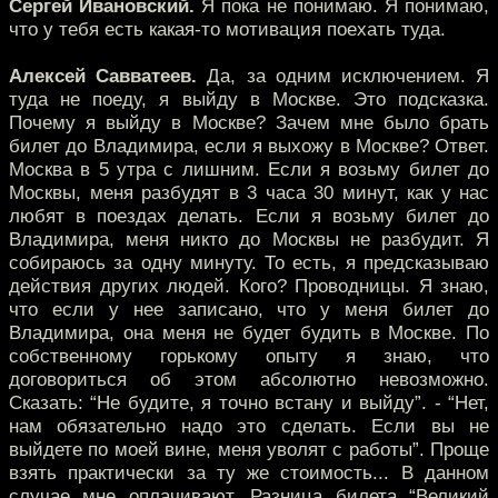
Сергей Ивановский.
Я пока не понимаю. Я понимаю,
что у тебя есть какая-то мотивация поехать туда.
Алексей Савватеев.
Да, за одним исключением. Я
туда не поеду, я выйду в Москве. Это подсказка.
Почему я выйду в Москве? Зачем мне было брать
билет до Владимира, если я выхожу в Москве? Ответ.
Москва в 5 утра с лишним. Если я возьму билет до
Москвы, меня разбудят в 3 часа 30 минут, как у нас
любят в поездах делать. Если я возьму билет до
Владимира, меня никто до Москвы не разбудит. Я
собираюсь за одну минуту. То есть, я предсказываю
действия других людей. Кого? Проводницы. Я знаю,
что если у нее записано, что у меня билет до
Владимира, она меня не будет будить в Москве. По
собственному горькому опыту я знаю, что
договориться об этом абсолютно невозможно.
Сказать: “Не будите, я точно встану и выйду”. - “Нет,
нам обязательно надо это сделать. Если вы не
выйдете по моей вине, меня уволят с работы”. Проще
взять практически за ту же стоимость... В данном
случае мне оплачивают. Разница билета “Великий