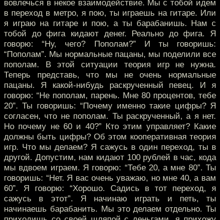
вовлечься в некое взаимодействие. Мы с тобой идем
в переход в метро, я пою, ты играешь на гитаре. Или
я играю на гитаре и пою, а ты барабанишь. Нам с
тобой до фига кидают денег. Реально до фига. Я
говорю: “Ну, чего? Пополам?” И ты говоришь:
“Пополам”. Мы нормальные пацаны, мы поделили все
пополам. В этой ситуации теория игр не нужна.
Теперь представь, что мы не очень нормальные
пацаны. Я какой-нибудь раскрученный певец. И я
говорю: “Не пополам, парень. Мне 80 процентов, тебе
20”. Ты говоришь: “Почему именно такие цифры? Я
согласен, что не пополам. Ты раскрученный, а я нет.
Но почему не 60 и 40?” Кто этим управляет? Какие
должны быть цифры? Об этом кооперативная теория
игр. Что мы делаем? Я сажусь в один переход, ты в
другой. Допустим, нам кидают 100 рублей в час, кода
мы вдвоем играем. Я говорю: “Тебе 20, а мне 80”. Ты
говоришь: “Нет. Я вас очень уважаю, но мне 40, а вам
60”. Я говорю: “Хорошо. Садись в тот переход, я
сажусь в этот”. Я начинаю играть и петь, ты
начинаешь барабанить. Мы это делаем отдельно. Ты
приходишь со своей шляпой с деньгами, я прихожу