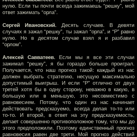
нулю. Если ты почти всегда зажимаешь “решку”, мой
ответ зажимать “орла”.
Сергей Ивановский.
Десять случаев. В девяти
случаях я зажал “решку”, ты зажал “орла”, и “P” равно
нулю. Но в десятом случае взял я и разбавил
“орлом”.
Алексей Савватеев.
Если мы я все эти случаи
зажимал “решку”, я бы гораздо больше проиграл.
Получается, что наш прогноз такой: каждый из нас
должен выбрать стратегию, несущую максимально
допустимый выигрыш. И если “P” отлично от двух
третей хотя бы в одну сторону, неважно в какую, в
большую или в меньшую, это несовместимо с
равновесием. Потому, что один из нас начинает
действовать предсказуемо, всегда делая то-то или
то-то. И второй, в ответ на эту предсказуемость,
делает совершенно противоположное тому, что мы до
этого предположили. Поэтому единственный прогноз
равновесия равен две трети. Мой прогноз действий