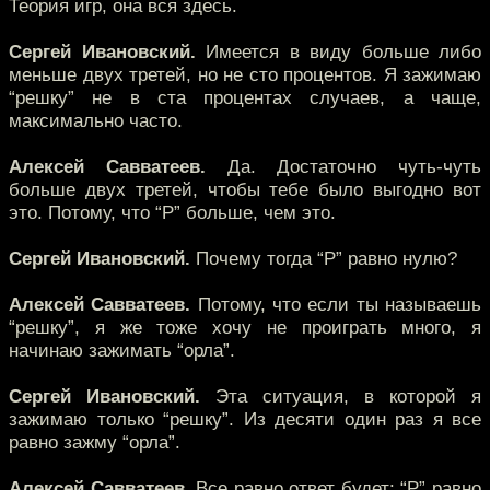
Теория игр, она вся здесь.
Сергей Ивановский.
Имеется в виду больше либо
меньше двух третей, но не сто процентов. Я зажимаю
“решку” не в ста процентах случаев, а чаще,
максимально часто.
Алексей Савватеев.
Да. Достаточно чуть-чуть
больше двух третей, чтобы тебе было выгодно вот
это. Потому, что “P” больше, чем это.
Сергей Ивановский.
Почему тогда “P” равно нулю?
Алексей Савватеев.
Потому, что если ты называешь
“решку”, я же тоже хочу не проиграть много, я
начинаю зажимать “орла”.
Сергей Ивановский.
Эта ситуация, в которой я
зажимаю только “решку”. Из десяти один раз я все
равно зажму “орла”.
Алексей Савватеев.
Все равно ответ будет: “P” равно