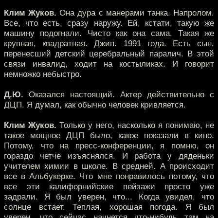
Клим Жуков.
Она дура с манерами танка. Напролом.
Все, что есть, сразу наружу. Ей, кстати, такую же
машину подогнали. Чисто как она сама. Такая же
крупная, квадратная. Джип. 1991 года. Есть сын,
перенесший детский церебральный паралич. В этой
связи инвалид, ходит на костыликах. И говорит
немножко небыстро.
Д.Ю.
Оказался настоящий. Актер действительно с
ДЦП. Я думал, как обычно человек кривляется.
Клим Жуков.
Только у него, насколько я понимаю, не
такое мощное ДЦП было, какое показали в кино.
Потому, что на пресс-конференции, я помню, он
гораздо четче изъяснялся. И работа у дяденьки
учителем химии в школе. В средней. А происходит
все в Альбукерке. Что мне понравилось потому, что
все эти калифорнийские пейзажи просто уже
задрали. Я был уверен, что... Когда увидел, что
солнце встает. Теплая, хорошая погода. Я был
уверен, что сейчас начнется что-нибудь там на