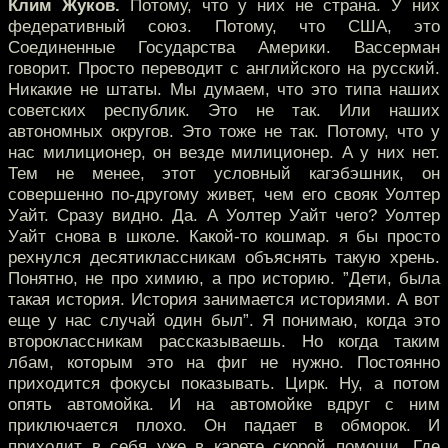
Клим Жуков.
Потому, что у них не страна. У них
федеративный союз. Потому, что США, это
Соединенные Государства Америки. Вассерман
говорит. Просто переводит с английского на русский.
Никакие не штаты. Мы думаем, что это типа наших
советских республик. Это не так. Или наших
автономных округов. Это тоже не так. Потому, что у
нас милиционер, он везде милиционер. А у них нет.
Тем не менее, этот условный кагэбэшник, он
совершенно по-другому живет, чем его свояк Уолтер
Уайт. Сразу видно. Да. А Уолтер Уайт чего? Уолтер
Уайт снова в школе. Какой-то кошмар. я бы просто
рехнулся десятиклассникам объяснять такую хрень.
Понятно, не про химию, а про историю. ”Дети, была
такая история. История занимается историями. А вот
еще у нас случай один был”. Я понимаю, когда это
второклассникам рассказываешь. Но когда таким
лбам, которым это на фиг не нужно. Постоянно
приходится фокусы показывать. Цирк. Ну, а потом
опять автомойка. И на автомойке вдруг с ним
приключается плохо. Он падает в обморок. И
приходит в себя уже в карете скорой помощи. Где