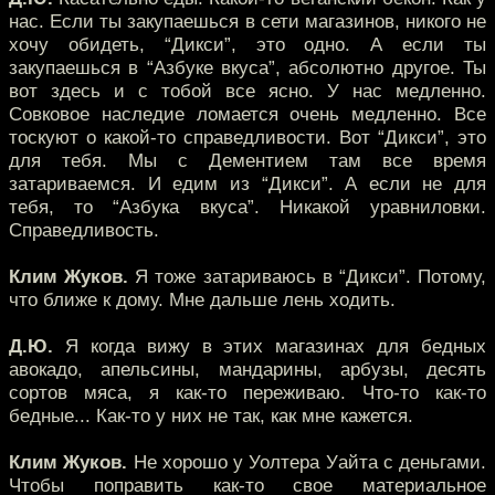
нас. Если ты закупаешься в сети магазинов, никого не
хочу обидеть, “Дикси”, это одно. А если ты
закупаешься в “Азбуке вкуса”, абсолютно другое. Ты
вот здесь и с тобой все ясно. У нас медленно.
Совковое наследие ломается очень медленно. Все
тоскуют о какой-то справедливости. Вот “Дикси”, это
для тебя. Мы с Дементием там все время
затариваемся. И едим из “Дикси”. А если не для
тебя, то “Азбука вкуса”. Никакой уравниловки.
Справедливость.
Клим Жуков.
Я тоже затариваюсь в “Дикси”. Потому,
что ближе к дому. Мне дальше лень ходить.
Д.Ю.
Я когда вижу в этих магазинах для бедных
авокадо, апельсины, мандарины, арбузы, десять
сортов мяса, я как-то переживаю. Что-то как-то
бедные... Как-то у них не так, как мне кажется.
Клим Жуков.
Не хорошо у Уолтера Уайта с деньгами.
Чтобы поправить как-то свое материальное