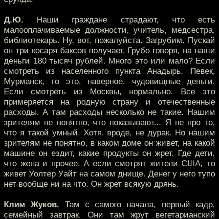
Д.Ю.
Наши граждане страдают, что есть
малооплачиваемые должности, учитель, медсестра,
библиотекарь. Ну, вот, пожалуйста. Загрубим. Пускай
он три косаря баксов получает. Грубо говоря, на наши
деньги 180 тысяч рублей. Много это или мало? Если
смотреть из населенного пункта Анадырь, Певек,
Мурманск, то это, наверное, чудовищные деньги.
Если смотреть из Москвы, нормально. Все это
примеряется на родную страну и отечественные
расходы. А там расходы несколько не такие. Нашим
зрителям не понятно, что показывают... Я не про то,
что я такой умный. Хотя, вроде, не дурак. Но нашим
зрителям не понятно, в каком доме он живет, на какой
машине он ездит, какие продукты он жрет. Где дети,
что жена и прочее. А если смотрят жители США, то
живет Уолтер Уайт на самом днище. Денег у него тупо
нет вообще ни на что. Он жрет всякую дрянь.
Клим Жуков.
Там с самого начала, первый кадр,
семейный завтрак. Они там жрут вегетарианский