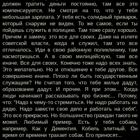
должен тратить деньги постоянно, там все это
компенсируется. Не смотря на то, что у тебя
небольшая зарплата. У тебя есть солидный приварок,
который снаружи не виден. То же самое, если ты
пойдешь служить в полицию. Там тоже сразу хорошо.
Причем я замечу, это все для своих. Даже на излете
советской власти, когда я служил, там это все
отличалось. Иди в свою районную поликлинику, там
насмотришься. А в свою милицейскую, там все
иначе. Все для своих. Конечно тоже надо всех знать.
Это желательно. Но и отношение к тебе другое. Все
совершенно иначе. Плохо ли быть государственным
служащим? Не считая того, что тебе жилье дадут,
образование дадут. И прочее. Я при этом... Когда
люди начинают рассказывать про бизнес... Потому,
что: “Надо к чему-то стремиться. Не надо работать на
дядю. Надо завести свое дело и работать на себя“.
Это все прекрасно. Но большинство граждан такого не
может. Любимый пример. Есть у тебя собака,
например. Как у Дементия. Кобель элитный. Он
время от времени трахает собак. Его приносят...