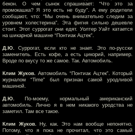
бекон. О чем сынок спрашивает: “Что это за
промокашка? Я это есть не буду”. А ему родители
сообщают, что: “Мы очень внимательно следим за
уровнем холестерина”. Эта фигня сильно дешевле
стоит. Этот суррогат они едят. Уолтер Уайт катается
на шикарной машине “Понтиак Ацтек”.
Д.Ю.
Суррогат, если кто не знает. Это по-русски
заменитель. Есть кофе, а есть цикорий, например.
Вроде по вкусу то же самое. Так. Автомобиль.
Клим Жуков.
Автомобиль “Понтиак Ацтек”. Который
журналом “Time” был признан самой уродливой
машиной.
Д.Ю.
По-моему, нормальный американский
автомобиль. Лично я в нем никакого уродства не
заметил. Там все такое.
Клим Жуков.
Ну, как. Это нам вообще непонятно.
Потому, что я пока не прочитал, что это самый