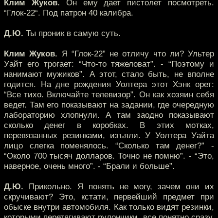
Клим Жуков.
Он ему дает пистолет посмотреть.
“Глок-22“. Под патрон 40 калибра.
Д.Ю.
Ты проник в самую суть.
Клим Жуков.
Я “Глок-22” не отличу что ли? Ультер
Уайт его трогает: “Что-то тяжеловат”. - “Поэтому и
нанимают мужиков”. А этот, стало быть, не вполне
годится. На дне рождения Уолтера этот Хэнк орет:
“Все тихо. Включайте телевизор”. Он как хозяин себя
ведет. Там его показывают на задании, где очередную
лабораторию хлопнули. А там заодно показывают
сколько денег в коробках. В этих мотках,
перевязанных резинками, изъяли. У Уолтера Уайта
лицо слегка поменялось. “Сколько там денег?” -
“Около 700 тысяч долларов. Точно не помню”. - “Это,
наверное, очень много”. - “Брали и больше”.
Д.Ю.
Прикольно. Я понять не могу, зачем они их
скручивают? Это, кстати, первейший предмет при
обыске внутри автомобиля. Как только видят резинки,
которыми перетягивают рулончики, все понятно сразу.