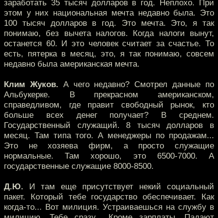
заработать 35 тысяч долларов в год. Неплохо. При
этом у них национальная мечта недавно была. Это
100 тысяч долларов в год. Это мечта. Это, я так
понимаю, без вычета налогов. Когда налоги вынут,
останется 60. И это человек считает за счастье. То
есть, пятерка в месяц, это, я так понимаю, совсем
недавно была американская мечта.
Клим Жуков.
А чего недавно? Смотрел данные по
Альбукерке. В прекрасном американском,
справедливом, где правит свободный рынок, кто
больше всех денег получает? В среднем.
Государственный служащий. 8 тысяч долларов в
месяц. Там типа того. А менеджеры по продажам...
Это не хозяева фирм, а просто служащие
нормальные. Там хорошо, это 6500-7000. А
государственные служащие 8000-8500.
Д.Ю.
И там еще присутствует некий социальный
пакет. Который тебе государство обеспечивает. Как
когда-то... Вот милиция. Устраиваешься на службу в
милицию. Тебе сразу... Кроме зарплаты. Падают