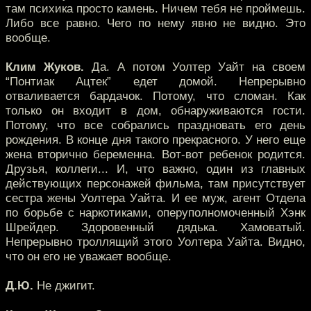
там психика просто камень. Ничем тебя не проймешь.
Либо все равно. Чего по нему явно не видно. Это
вообще.
Клим Жуков.
Да. А потом Уолтер Уайт на своем
“Понтиак Ацтек” едет домой. Непрерывно
отваливается бардачок. Потому, что сломан. Как
только он входит в дом, обнаруживаются гости.
Потому, что все собрались праздновать его день
рождения. В конце дня такого прекрасного. У него еще
жена вторично беременна. Вот-вот ребенок родится.
Друзья, коллеги... И, что важно, один из главных
действующих персонажей фильма, там присутствует
сестра жены Уолтера Уайта. И ее муж, агент Отдела
по борьбе с наркотиками, оперуполномоченный Хэнк
Шрейдер. Здоровенный дядька. Хамоватый.
Непрерывно троллящий этого Уолтера Уайта. Видно,
что он его не уважает вообще.
Д.Ю.
Не джигит.