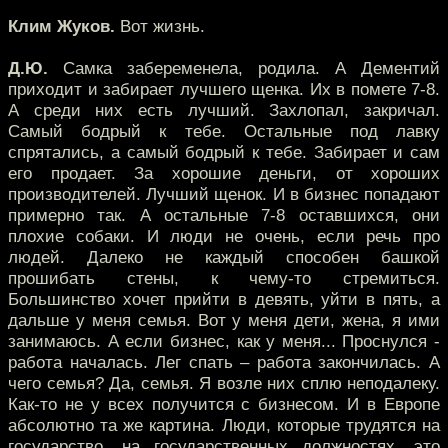
Клим Жуков.
Вот жизнь.
Д.Ю.
Самка забеременела, родила. А Дементий
приходит и забирает лучшего щенка. Их в помете 7-8.
А среди них есть лучший. Захлопал, закричал.
Самый бодрый к тебе. Остальные под лавку
спрятались, а самый бодрый к тебе. Забирает и сам
его продает. За хорошие деньги, от хороших
производителей. Лучший щенок. И в бизнес попадают
примерно так. А остальные 7-8 оставшихся, они
плохие собаки. И люди не очень, если речь про
людей. Далеко не каждый способен башкой
прошибать стены, к чему-то стремиться.
Большинство хочет прийти в девять, уйти в пять, а
дальше у меня семья. Вот у меня дети, жена, я ими
занимаюсь. А если бизнес, как у меня... Проснулся -
работа началась. Лег спать – работа закончилась. А
чего семья? Да, семья. Я возле них сплю неподалеку.
Как-то не у всех получится с бизнесом. И в Европе
абсолютно та же картина. Люди, которые трудятся на
государство, на государственных должностях, это