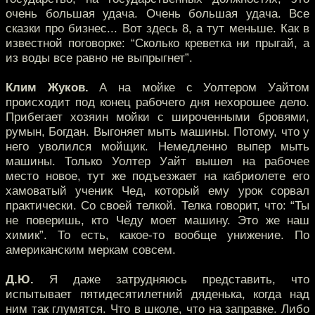
очень большая удача. Очень большая удача. Все
сказки про бизнес... Вот здесь 8, а тут меньше. Как в
известной поговорке: “Сколько креветка ни прыгай, а
из воды все равно не выпрыгнет”.
Клим Жуков.
А на мойке с Уолтером Уайтом
происходит под конец рабочего дня нехорошее дело.
Прибегает хозяин мойки с широченными бровями,
румын, Богдан. Выгоняет мыть машины. Потому, что у
него уволился мойщик. Немедленно выпер мыть
машины. Только Уолтер Уайт вышел на рабочее
место новое, тут же подъезжает на кабриолете его
хамоватый ученик Чед, который ему урок сорвал
практически. Со своей телкой. Телка говорит, что: “Ты
не поверишь, кто Чеду моет машину. Это же наш
химик”. То есть, какое-то вообще унижение. По
американским меркам совсем.
Д.Ю.
Я даже затрудняюсь представить, что
испытывает пятидесятилетний дяденька, когда над
ним так глумятся. Что в школе, что на заправке. Либо