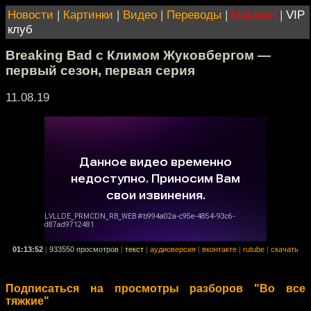
Новости
|
Картинки
|
Видео
|
Переводы
|
Магазин
|
VIP
клуб
Breaking Bad с Климом Жуковбергом —
первый сезон, первая серия
11.08.19
01:13:52
|
933550 просмотров
|
текст
|
аудиоверсия
|
вконтакте
|
rutube
|
скачать
Подписаться на просмотры разборов "Во все
тяжкие"