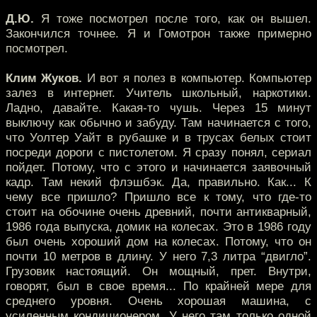
Д.Ю.
Я тоже посмотрел после того, как он вышел.
Закончился точнее. Я и Гомотрон также примерно
посмотрел.
Клим Жуков.
И вот я полез в компьютер. Компьютер
залез в интернет. Учитель школьный, наркотики.
Ладно, давайте. Какая-то чушь. Через 15 минут
выключу как обычно и забуду. Там начинается с того,
что Уолтер Уайт в рубашке и в трусах белых стоит
посреди дороги с пистолетом. Я сразу понял, сериал
пойдет. Потому, что с этого и начинается заявочный
кадр. Там некий флэшбэк. Да, правильно. Как... К
чему все пришло? Пришло все к тому, что где-то
стоит на обочине очень древний, почти антикварный,
1986 года выпуска, домик на колесах. Это в 1986 году
был очень хороший дом на колесах. Потому, что он
почти 10 метров в длину. У него 7,3 литра “двигло”.
Грузовик настоящий. Он мощный, прет. Внутри,
говорят, был в свое время... По крайней мере для
среднего уровня. Очень хорошая машина, с
усиленным кондиционером. У него там только одной