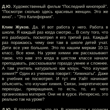
Д.Ю.
Художественный фильм “Последний киногерой”.
“Посмотри сколько здесь красивых женщин. Это же
кино”. - “Это Калифорния”.
Клим Жуков.
Да. И вот работа у него. Работа в
школе. Я каждый раз когда смотрю... В силу того, что
его разбирать, посмотрел я его третий раз. Каждый
раз поражаюсь чему они там в школе детей учат.
Дети все уже большие. Это по нашим меркам 10-11
класс. Все кони. На уроке химии им рассказывают
такое, что нам это когда в шестом классе начали
преподавать, рассказывали гораздо умнее и сложнее.
А там учитель натурально как клоун. “Что изучает
химия?” Один из учеников говорит: “Химикаты”. Даже
в учебник не посмотрел. И тут им Уайт начинает
объяснять, что изучает химия. Связи, энергетические
переходы, превращения, то есть, то, из чего
организована материя. Они не в курсе. Интересно, это
реально так на уроке?
Д.Ю.
Я подозреваю, что да. В комментах к роликам