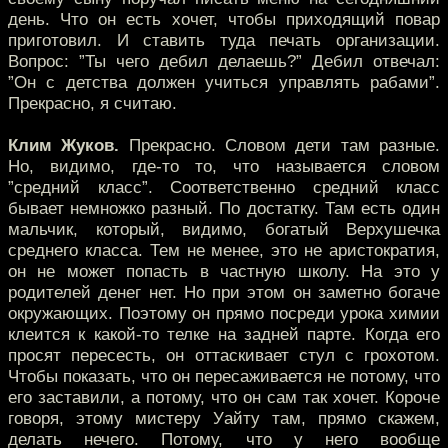
день. Что он есть хочет, чтобы приходящий повар
приготовил. И ставить туда печать организации.
Вопрос: ”Ты чего дебил делаешь?” Дебил отвечал:
”Он с детства должен учиться управлять рабами”.
Прекрасно, я считаю.
Клим Жуков.
Прекрасно. Словом дети там разные.
Но, видимо, где-то то, что называется словом
”средний класс”. Соответственно средний класс
бывает немножко разный. По достатку. Там есть один
мальчик, который, видимо, богатый Верхушечка
среднего класса. Тем не менее, это не аристократия,
он не может попасть в частную школу. На это у
родителей денег нет. Но при этом он заметно богаче
окружающих. Поэтому он прямо посреди урока химии
клеится к какой-то телке на задней парте. Когда его
просят пересесть, он оттаскивает стул с грохотом.
Чтобы показать, что он пересаживается не потому, что
его заставили, а потому, что он сам так хочет. Короче
говоря, этому мистеру Уайту там, прямо скажем,
делать нечего. Потому, что у него вообще