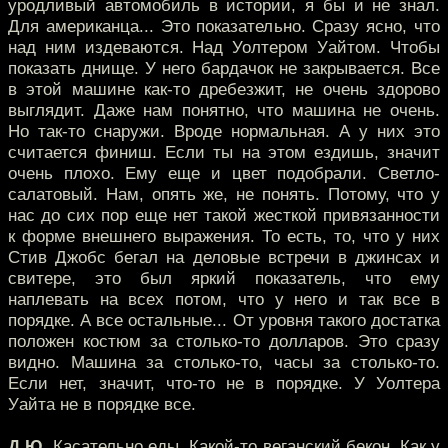
уродливый автомобиль в истории, я бы и не знал.
Для американца... Это показательно. Сразу ясно, что
над ним издеваются. Над Уолтером Уайтом. Чтобы
показать днище. У него бардачок не закрывается. Все
в этой машине как-то дребезжит, не очень здорово
выглядит. Даже нам понятно, что машина не очень.
Но так-то снаружи. Вроде нормальная. А у них это
считается финиш. Если ты на этом ездишь, значит
очень плохо. Ему еще и цвет подобрали. Светло-
салатовый. Нам, опять же, не понять. Потому, что у
нас до сих пор еще нет такой жесткой привязанности
к форме внешнего выражения. То есть, то, что у них
Стив Джобс бегал на деловые встречи в джинсах и
свитере, это был яркий показатель, что ему
наплевать на всех потом, что у него и так все в
порядке. А все остальные... От уровня такого достатка
положен костюм за столько-то долларов. Это сразу
видно. Машина за столько-то, часы за столько-то.
Если нет, значит, что-то не в порядке. У Уолтера
Уайта не в порядке все.
Д.Ю.
Касательно еды. Какой-то веганский бекон. Как у