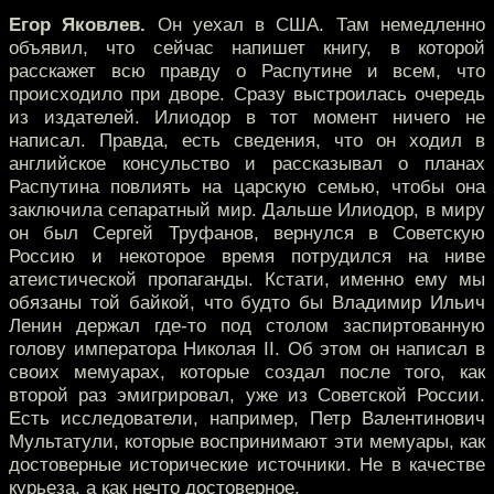
Егор Яковлев.
Он уехал в США. Там немедленно
объявил, что сейчас напишет книгу, в которой
расскажет всю правду о Распутине и всем, что
происходило при дворе. Сразу выстроилась очередь
из издателей. Илиодор в тот момент ничего не
написал. Правда, есть сведения, что он ходил в
английское консульство и рассказывал о планах
Распутина повлиять на царскую семью, чтобы она
заключила сепаратный мир. Дальше Илиодор, в миру
он был Сергей Труфанов, вернулся в Советскую
Россию и некоторое время потрудился на ниве
атеистической пропаганды. Кстати, именно ему мы
обязаны той байкой, что будто бы Владимир Ильич
Ленин держал где-то под столом заспиртованную
голову императора Николая II. Об этом он написал в
своих мемуарах, которые создал после того, как
второй раз эмигрировал, уже из Советской России.
Есть исследователи, например, Петр Валентинович
Мультатули, которые воспринимают эти мемуары, как
достоверные исторические источники. Не в качестве
курьеза, а как нечто достоверное.