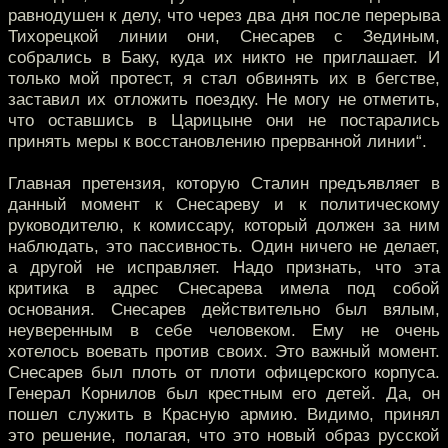
равнодушен к делу, что через два дня после перерыва
Тихорецкой линии они, Снесарев с Зединым,
собрались в Баку, куда их никто не приглашает. И
только мой протест, я стал обвинять их в бегстве,
заставил их отложить поездку. Не могу не отметить,
что оставшись в Царицыне они не постарались
принять меры к восстановлению прерванной линии“.
Главная претензия, которую Сталин предъявляет в
данный момент к Снесареву и к политическому
руководителю, к комиссару, который должен за ним
наблюдать, это пассивность. Один ничего не делает,
а другой не исправляет. Надо признать, что эта
критика в адрес Снесарева имела под собой
основания. Снесарев действительно был вялым,
неуверенным в себе человеком. Ему не очень
хотелось воевать против своих. Это важный момент.
Снесарев был плоть от плоти офицерского корпуса.
Генерал Корнилов был крестным его детей. Да, он
пошел служить в Красную армию. Видимо, принял
это решение, полагая, что это новый образ русской