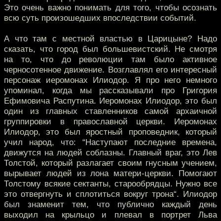
Это очень важно понимать для того, чтобы осознать
всю суть произошедших впоследствии событий.
А что там с местной властью в Царицыне? Надо
сказать, что город был большевистский. Не смотря
на то, что до революции там было активное
черносотенное движение. Возглавлял его интересный
персонаж иеромонах Илиодор. Я про него немного
упоминал, когда мы рассказывали про Григория
Ефимовича Распутина. Иеромонах Илиодор, это был
один из главных ставленников самой архаичной
группировки в православной церкви. Иеромонах
Илиодор, это был яростный проповедник, который
учил народ, что: “Наступают последние времена,
движутся на людей соблазны. Главный враг, это Лев
Толстой, который разлагает своим гнусным учением,
вырывает людей из лона матери-церкви. Помогают
Толстому всякие сектанты, старообрядцы. Нужно все
это отвергнуть и сплотиться вокруг трона“. Илиодор
был знаменит тем, что публично каждый день
выходил на крыльцо и плевал в портрет Льва