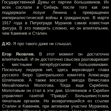
Государственной Думы от партии большевиков. Их
всех сослали в Сибирь после того как они
поддержали лозунг Ленина о превращении
империалистической войны в гражданскую. В марте
1917 года в Петрограде Муранов самая известная
фигура. В это поверить сложно, но он влиятельнее,
чем Каменев и Сталин.
Д.Ю.
Я про такого даже не слышал.
Егор Яковлев.
В этот момент он достаточно
влиятельный. И он достаточно свысока разговаривает
с местными петербургскими большевиками.
Поскольку лидеров нет, здесь верховодит глава
русского бюро Центрального комитета Александр
Шляпников. А также восходит звезда Вячеслава
Михайловича Молотова. Тогда еще Скрябина.
Молотовым он стал в эти дни. Шляпников и Скрябин
управляют газетой “Правда”. Большевистским
печатным органом. Но возвратившийся из ссылки
Сталин и Каменев, при активном участии Муранова,