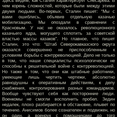
здесь видим, как Сталин характеризует Снесарева. В
чем корень сложностей, которые были между этими
двумя людьми. Во-первых, Сталин пишет: “Мы с
вами ошиблись, объявив отдельную казачью
мобилизацию. Мы опоздали в сравнении с
Красновым. У нас не оказалось революционного
казачьего ядра, могущего сплотить за советской
властью массы казаков”. Но главное, что пишет
Сталин, это что: “Штаб Северокавказского округа
оказался совершенно не приспособленным к
условиям борьбы с контрреволюцией. Дело не только
в том, что наши специалисты психологически не
способны к решительной войне с контрреволюцией.
Но также в том, что они как штабные работники,
умеющие лишь чертить чертежи, абсолютно
равнодушны к оперативным действиям, к делу
снабжения, контролирования разных командармов.
Вообще чувствуют себя как посторонние люди.
Военкомы не смогли восполнить пробел. Зедин
недалек, плохо разбирается в обстановке, плывет по
течению. Анисимов более сознателен и подвижен, но
он один, а военрук с помощниками до того