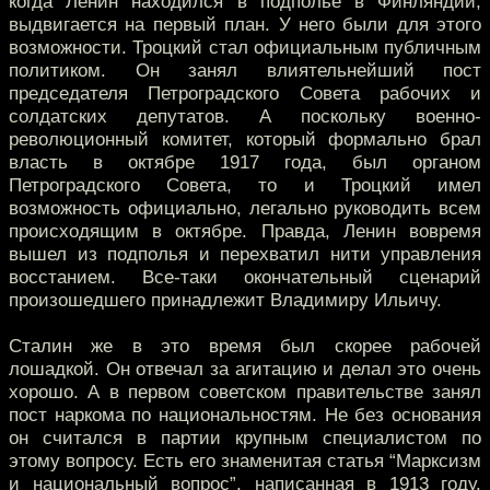
когда Ленин находился в подполье в Финляндии,
выдвигается на первый план. У него были для этого
возможности. Троцкий стал официальным публичным
политиком. Он занял влиятельнейший пост
председателя Петроградского Совета рабочих и
солдатских депутатов. А поскольку военно-
революционный комитет, который формально брал
власть в октябре 1917 года, был органом
Петроградского Совета, то и Троцкий имел
возможность официально, легально руководить всем
происходящим в октябре. Правда, Ленин вовремя
вышел из подполья и перехватил нити управления
восстанием. Все-таки окончательный сценарий
произошедшего принадлежит Владимиру Ильичу.
Сталин же в это время был скорее рабочей
лошадкой. Он отвечал за агитацию и делал это очень
хорошо. А в первом советском правительстве занял
пост наркома по национальностям. Не без основания
он считался в партии крупным специалистом по
этому вопросу. Есть его знаменитая статья “Марксизм
и национальный вопрос”, написанная в 1913 году.