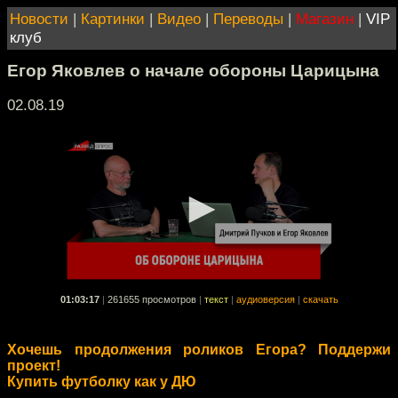
Новости
|
Картинки
|
Видео
|
Переводы
|
Магазин
|
VIP
клуб
Егор Яковлев о начале обороны Царицына
02.08.19
01:03:17
|
261655 просмотров
|
текст
|
аудиоверсия
|
скачать
Хочешь продолжения роликов Егора? Поддержи
проект!
Купить футболку как у ДЮ