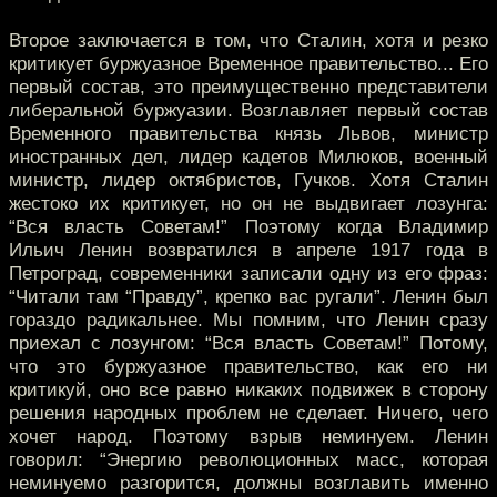
Второе заключается в том, что Сталин, хотя и резко
критикует буржуазное Временное правительство... Его
первый состав, это преимущественно представители
либеральной буржуазии. Возглавляет первый состав
Временного правительства князь Львов, министр
иностранных дел, лидер кадетов Милюков, военный
министр, лидер октябристов, Гучков. Хотя Сталин
жестоко их критикует, но он не выдвигает лозунга:
“Вся власть Советам!” Поэтому когда Владимир
Ильич Ленин возвратился в апреле 1917 года в
Петроград, современники записали одну из его фраз:
“Читали там “Правду”, крепко вас ругали”. Ленин был
гораздо радикальнее. Мы помним, что Ленин сразу
приехал с лозунгом: “Вся власть Советам!” Потому,
что это буржуазное правительство, как его ни
критикуй, оно все равно никаких подвижек в сторону
решения народных проблем не сделает. Ничего, чего
хочет народ. Поэтому взрыв неминуем. Ленин
говорил: “Энергию революционных масс, которая
неминуемо разгорится, должны возглавить именно