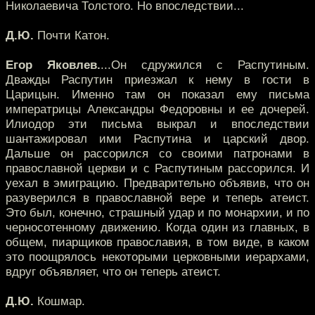
Николаевича Толстого. Но впоследствии...
Д.Ю.
Почти Катон.
Егор Яковлев.
...Он сдружился с Распутиным.
Дважды Распутин приезжал к нему в гости в
Царицын. Именно там он показал ему письма
императрицы Александры Федоровны и ее дочерей.
Илиодор эти письма выкрал и впоследствии
шантажировал ими Распутина и царский двор.
Дальше он рассорился со своими патронами в
православной церкви и с Распутиным рассорился. И
уехал в эмиграцию. Предварительно объявив, что он
разуверился в православной вере и теперь атеист.
Это был, конечно, страшный удар и по монархии, и по
черносотенному движению. Когда один из главных, в
общем, пиарщиков православия, в том виде, в каком
это поощрялось некоторыми церковными иерархами,
вдруг объявляет, что он теперь атеист.
Д.Ю.
Кошмар.