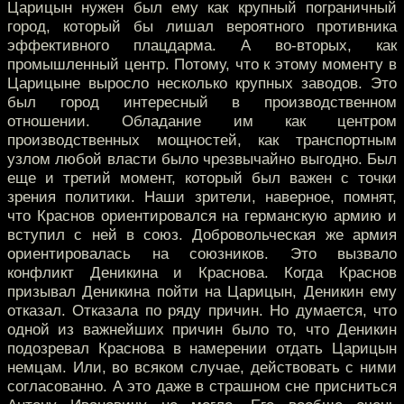
Царицын нужен был ему как крупный пограничный
город, который бы лишал вероятного противника
эффективного плацдарма. А во-вторых, как
промышленный центр. Потому, что к этому моменту в
Царицыне выросло несколько крупных заводов. Это
был город интересный в производственном
отношении. Обладание им как центром
производственных мощностей, как транспортным
узлом любой власти было чрезвычайно выгодно. Был
еще и третий момент, который был важен с точки
зрения политики. Наши зрители, наверное, помнят,
что Краснов ориентировался на германскую армию и
вступил с ней в союз. Добровольческая же армия
ориентировалась на союзников. Это вызвало
конфликт Деникина и Краснова. Когда Краснов
призывал Деникина пойти на Царицын, Деникин ему
отказал. Отказала по ряду причин. Но думается, что
одной из важнейших причин было то, что Деникин
подозревал Краснова в намерении отдать Царицын
немцам. Или, во всяком случае, действовать с ними
согласованно. А это даже в страшном сне присниться