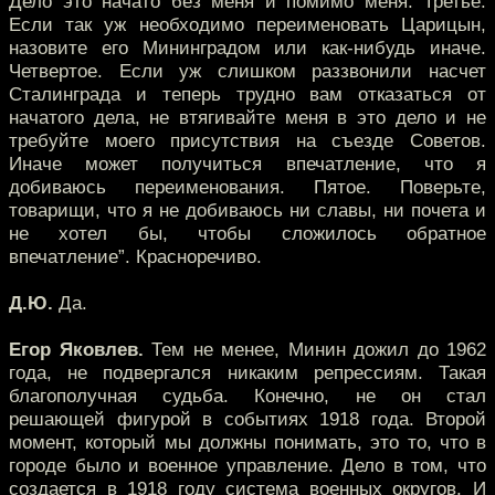
Дело это начато без меня и помимо меня. Третье.
Если так уж необходимо переименовать Царицын,
назовите его Мининградом или как-нибудь иначе.
Четвертое. Если уж слишком раззвонили насчет
Сталинграда и теперь трудно вам отказаться от
начатого дела, не втягивайте меня в это дело и не
требуйте моего присутствия на съезде Советов.
Иначе может получиться впечатление, что я
добиваюсь переименования. Пятое. Поверьте,
товарищи, что я не добиваюсь ни славы, ни почета и
не хотел бы, чтобы сложилось обратное
впечатление”. Красноречиво.
Д.Ю.
Да.
Егор Яковлев.
Тем не менее, Минин дожил до 1962
года, не подвергался никаким репрессиям. Такая
благополучная судьба. Конечно, не он стал
решающей фигурой в событиях 1918 года. Второй
момент, который мы должны понимать, это то, что в
городе было и военное управление. Дело в том, что
создается в 1918 году система военных округов. И