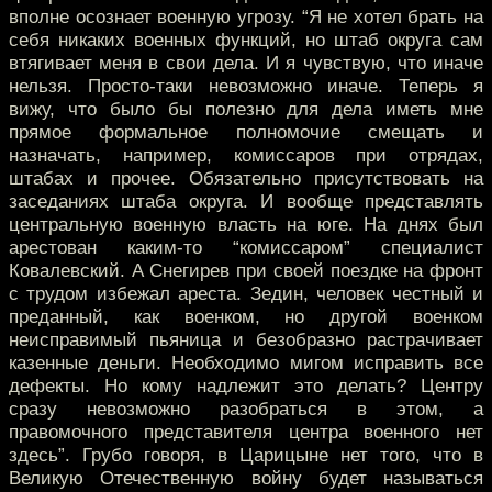
вполне осознает военную угрозу. “Я не хотел брать на
себя никаких военных функций, но штаб округа сам
втягивает меня в свои дела. И я чувствую, что иначе
нельзя. Просто-таки невозможно иначе. Теперь я
вижу, что было бы полезно для дела иметь мне
прямое формальное полномочие смещать и
назначать, например, комиссаров при отрядах,
штабах и прочее. Обязательно присутствовать на
заседаниях штаба округа. И вообще представлять
центральную военную власть на юге. На днях был
арестован каким-то “комиссаром” специалист
Ковалевский. А Снегирев при своей поездке на фронт
с трудом избежал ареста. Зедин, человек честный и
преданный, как военком, но другой военком
неисправимый пьяница и безобразно растрачивает
казенные деньги. Необходимо мигом исправить все
дефекты. Но кому надлежит это делать? Центру
сразу невозможно разобраться в этом, а
правомочного представителя центра военного нет
здесь”. Грубо говоря, в Царицыне нет того, что в
Великую Отечественную войну будет называться