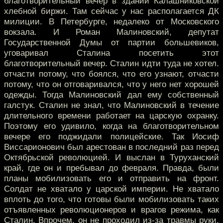
благотворительный вечер в здании Калашниковской
хлебной биржи. Там сейчас у нас располагается ДК
милиции. В Петербурге, недалеко от Московского
вокзала. И Роман Малиновский, депутат
Государственной Думы от партии большевиков,
уговаривал Сталина посетить этот
благотворительный вечер. Сталин идти туда не хотел.
отчасти потому, что боялся, что его узнают, отчасти
потому, что он отговаривался, что у него нет хорошей
одежды. Тогда Малиновский дал ему собственный
галстук. Сталин не знал, что Малиновский в течение
длительного времени работает на царскую охранку.
Поэтому его удивило, когда на благотворительном
вечере его поджидали полицейские. Так Иосиф
Виссарионович был арестован в последний раз перед
Октябрьской революцией. И выслан в Туруханский
край, где он и пребывал до февраля. Правда, были
планы мобилизовать его и отправить на фронт.
Солдат не хватало у царской империи. Не хватало
вплоть до того, что готовы были мобилизовать таких
отъявленных революционеров и врагов режима, как
Сталин. Впрочем, он не проходил из-за травмы руки.