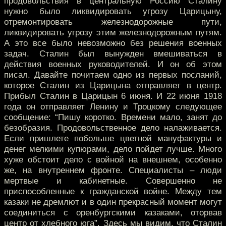
продовольствия в центральную Россию Сталину
нужно было ликвидировать угрозу Царицыну,
отремонтировать железнодорожные пути,
ликвидировать угрозу этим железнодорожным путям.
А это все было невозможно без решения военных
задач. Сталин был вынужден вмешиваться в
действия военных руководителей. И он об этом
писал. Давайте почитаем одно из первых посланий,
которое Сталин из Царицына отправляет в центр.
Прибыл Сталин в Царицын 6 июня. И 22 июня 1918
года он отправляет Ленину и Троцкому следующее
сообщение: “Пишу коротко. Времени мало, занят до
безобразия. Продовольственное дело налаживается.
Если пришлете побольше цветной мануфактуры и
денег мелкими купюрами, дело пойдет лучше. Много
хуже обстоит дело с войной на внешнем, особенно
же, на внутреннем фронте. Специалисты – люди
мертвые и кабинетные. Совершенно не
приспособленные к гражданской войне. Между тем
казаки не дремлют и в один прекрасный момент могут
соединиться с оренбургскими казаками, оторвав
центр от хлебного юга”. Здесь мы видим, что Сталин