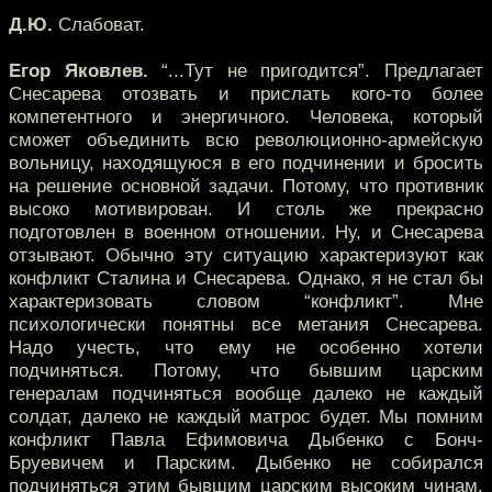
Д.Ю.
Слабоват.
Егор Яковлев.
“...Тут не пригодится”. Предлагает
Снесарева отозвать и прислать кого-то более
компетентного и энергичного. Человека, который
сможет объединить всю революционно-армейскую
вольницу, находящуюся в его подчинении и бросить
на решение основной задачи. Потому, что противник
высоко мотивирован. И столь же прекрасно
подготовлен в военном отношении. Ну, и Снесарева
отзывают. Обычно эту ситуацию характеризуют как
конфликт Сталина и Снесарева. Однако, я не стал бы
характеризовать словом “конфликт”. Мне
психологически понятны все метания Снесарева.
Надо учесть, что ему не особенно хотели
подчиняться. Потому, что бывшим царским
генералам подчиняться вообще далеко не каждый
солдат, далеко не каждый матрос будет. Мы помним
конфликт Павла Ефимовича Дыбенко с Бонч-
Бруевичем и Парским. Дыбенко не собирался
подчиняться этим бывшим царским высоким чинам.