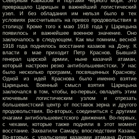
Северным Кавказом и портами Черного моря. Это
превращало Царицын в важнейший логистический
узел. И без обладания им нельзя было в тех
условиях рассчитывать на привоз продовольствия в
столицу. Кроме того к маю 1918 года у Царицына
появилось и важнейшее военное значение. Оно
заключалось в следующем. Как мы помним, весной
1918 года поднялось восстание казаков на Дону. К
власти в мае приходит Петр Краснов. Бывший
генерал царской армии, ныне казачий атаман,
который настроен резко антибольшевистски. У нас
было несколько программ, посвященных Краснову.
Одной из идей Краснова было именно взятие
Царицына. Военный смысл взятия Царицына
заключался в том, чтобы, во-первых, овладеть этим
ключевым логистическим узлом и отрезать
большевистский центр от поставок зерна и другого
продовольствия. Во-вторых, соединиться с другими
очагами антибольшевистского движения. Во-первых,
с чехами, которые также подняли в этот момент
восстание. Захватили Самару, впоследствии Казань.
Во-вторых, с уральскими казаками атамана Дутова.