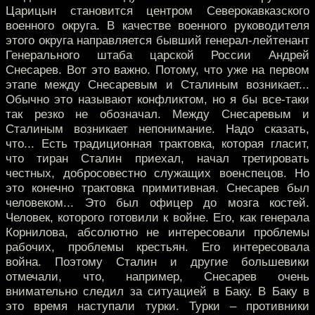
Царицын становится центром Северокавказского
военного округа. В качестве военного руководителя
этого округа направляется бывший генерал-лейтенант
Генерального штаба царской России Андрей
Снесарев. Вот это важно. Потому, что уже на первом
этапе между Снесаревым и Сталиным возникает...
Обычно это называют конфликтом, но я бы все-таки
так резко не обозначал. Между Снесаревым и
Сталиным возникает непонимание. Надо сказать,
что... Есть традиционная трактовка, которая гласит,
что тиран Сталин приехал, начал третировать
честных, добросовестно служащих военспецов. Но
это конечно трактовка примитивная. Снесарев был
человеком... Это был офицер до мозга костей.
Человек, которого готовили к войне. Его, как генерала
Корнилова, абсолютно не интересовали проблемы
рабочих, проблемы крестьян. Его интересовала
война. Поэтому Сталин и другие большевики
отмечали, что, например, Снесарев очень
внимательно следил за ситуацией в Баку. В Баку в
это время наступали турки. Турки – противники