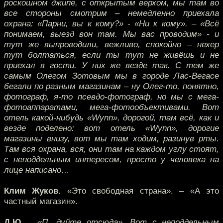
роскошном джипе, с открытым верхом, мы там во
все стороны смотрим – немедленно приехала
охрана: «Парни, вы к кому?» - «Ни к кому». – «Всё
понимаем, выезд вон там. Мы вас проводим» - и
тут же выпроводили, вежливо, спокойно – нехер
тут болтаться, если ты тут не живёшь и не
приехал в гости. У них же везде так. С тем же
самым Олегом Зотовым мы в городе Лас-Вегасе
бегали по разным магазинам – ну Олег-то, понятно,
фотограф, я-то псевдо-фотограф, но мы с мега-
фотоаппаратами, мега-фотообъективами. Вот
отель какой-нибудь «Wynn», дорогой, там всё, как и
везде поделено: вот отель «Wynn», дорогие
магазины внизу, вот мы там ходим, разинув рты.
Там вся охрана, вся, они там на каждом углу стоят,
с неподдельным интересом, просто у человека на
лице написано…
Клим Жуков.
«Это свободная страна». – «А это
частный магазин».
Д.Ю.
…«П…дуйте отсюда». Вот с неподдельным