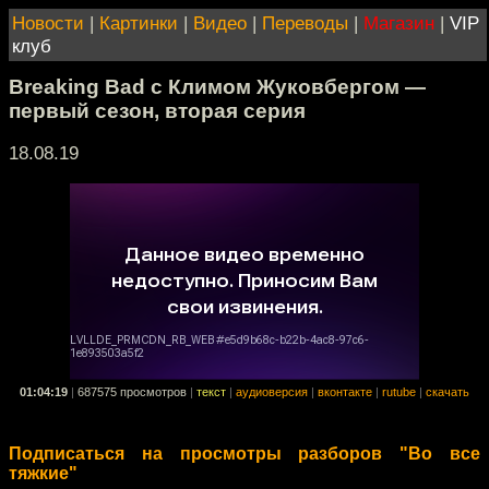
Новости
|
Картинки
|
Видео
|
Переводы
|
Магазин
|
VIP
клуб
Breaking Bad с Климом Жуковбергом —
первый сезон, вторая серия
18.08.19
01:04:19
|
687575 просмотров
|
текст
|
аудиоверсия
|
вконтакте
|
rutube
|
скачать
Подписаться на просмотры разборов "Во все
тяжкие"