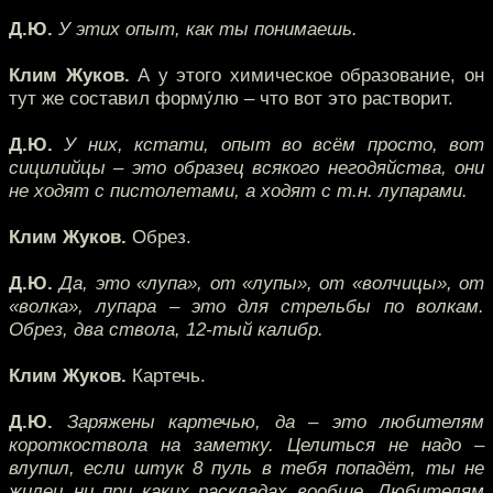
Д.Ю.
У этих опыт, как ты понимаешь.
Клим Жуков.
А у этого химическое образование, он
тут же составил форму́лю – что вот это растворит.
Д.Ю.
У них, кстати, опыт во всём просто, вот
сицилийцы – это образец всякого негодяйства, они
не ходят с пистолетами, а ходят с т.н. лупарами.
Клим Жуков.
Обрез.
Д.Ю.
Да, это «лупа», от «лупы», от «волчицы», от
«волка», лупара – это для стрельбы по волкам.
Обрез, два ствола, 12-тый калибр.
Клим Жуков.
Картечь.
Д.Ю.
Заряжены картечью, да – это любителям
короткоствола на заметку. Целиться не надо –
влупил, если штук 8 пуль в тебя попадёт, ты не
жилец ни при каких раскладах вообще. Любителям