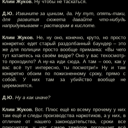
Клим Жуков.
Ну чтобы не таскаться.
Д.Ю.
Извините за цинизм, да. Ну тут, опять-таки,
для развития сюжета давайте что-нибудь
напридумываем – растворим в кислоте.
Клим Жуков.
Не, ну оно, конечно, круто, но просто
конкретно: едет старый раздолбанный баундер – это
же для полиции просто вообще приманка: «Вы чего
тут катаетесь на своём ведре? Оно у вас техосмотр-
то проходило? А ну-ка иди сюда. А там – ооо, как у
вас всё тут интересно, ты посмотри!» Ну и там
конкретно обоим по пожизненному сроку, прямо с
собой. У них там за убийство вообще не
церемонятся.
Д.Ю.
Ну а как иначе?
Клим Жуков.
Вот. Плюс ещё ко всему прочему у них
там ещё и следы производства наркотиков, а у них, в
отличие от нашего законодательства, сроки все
плюсуются, у нас самое тяжёлое поглощает всё