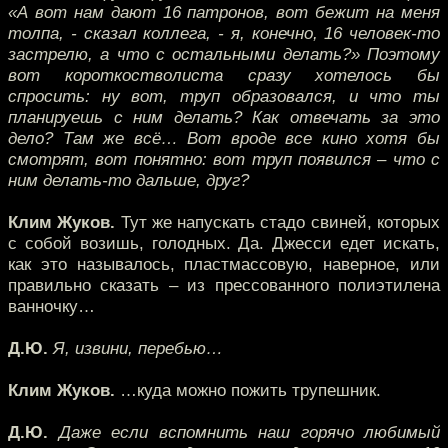
«А вот нам дают 16 патронов, вот бежит на меня
толпа, - сказал коллега, - я, конечно, 16 человек-то
застрелю, а что с остальными делать?» Поэтому
вот короткостволиста сразу хотелось бы
спросить: ну вот, труп образовался, и что ты
планируешь с ним делать? Как отвечать за это
дело? Там же всё… Вот вроде все кино хотя бы
смотрят, вот понятно: вот труп появился – что с
ним делать-то дальше, друг?
Клим Жуков.
Тут же напускать стадо свиней, которых
с собой возишь, голодных. Да. Джесси едет искать,
как это называлось, пластмассовую, наверное, или
правильно сказать – из прессованного полиэтилена
ванночку…
Д.Ю.
Я, извини, перебью…
Клим Жуков.
…куда можно пожить трупешник.
Д.Ю.
Даже если вспомнить наш горячо любимый