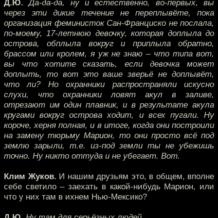
Д.Ю.
Да-да-да, ну и естественно, во-первых, вы
через эти дикие течение не переплывёте, пока
организация феминисток Сан-Франциско не послала,
по-моему, 17-летнюю девочку, которая доплыла до
острова, обплыла вокруг и приплыла обратно,
брассом или кролем, я уж не знаю – что типа вот,
вы что хотите сказать, если девочка может
доплыть, то вот это ваше зверьё не доплывёт,
что ли? Но охранники распространяли искусно
слухи, что охранники ловят акул в заливе,
отрезают им один плавник, и в результате акула
кругами вокруг острова ходит, и всех пугали. Ну
короче, херня полная, и в итоге, когда они построили
на замену тюрьму Марион, то они просто всё под
землю зарыли, т.е. из-под земли ты не убежишь
точно. Ну никто оттуда и не убегает. Вот.
Клим Жуков.
И нашим друзьям это, в общем, вполне
себе светило – заехать в какой-нибудь Марион, или
что у них там в ихнем Нью-Мексико?
Д.Ю.
Ну там для серьёзных людей.