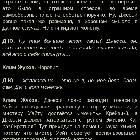
отравил газом, но это же совсем не то – во-первых,
это было в страшном стрессе, во время
самообороны, плюс не собственноручно. Ну, Джесси
ровно такая же размазня, в хорошем смысле в
данном случае. Ну они кидают монетку.
Д.Ю.
Ну там больше: этот самый Джесси, он,
естественно, как гнида, а он гнида, типичная гнида,
всё это с себя спихнуть…
Клим Жуков.
Норовит.
Д.Ю.
…желательно – это не я, не моё дело, давай
сам. Да, и вот монетка.
Клим Жуков.
Джесси ловко разводит товарища
Уайта, выкидывает правильную сторону монетки, и
мистеру Уайту достаётся «мочить» Крейзи-8, а
Джесси должен разобраться с трупом Эмилио. Как
разбираться? Тут приходит на помощь наука химия,
потому что мистер Уайт советует воспользоваться
фтороводородной кислотой, которая…