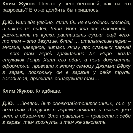
Клим Жуков.
Пол-то у него бетонный, как ты его
разроешь? Его же долбить бы пришлось.
Д.Ю.
Ищи где угодно, лишь бы не выходить отсюда,
и никто не видел, блин. Вот эта вся таскотня –
расчленить на куски, растащить сумки, ещё чего-
то там – это безумие, блин! … итальянские парни –
многие, наверное, читали книгу про славных парней
– вот там герой гражданина Де Ниро, когда
стукачок Генри Хилл его сдал, а пока документы
оформляли, приехали к этому самому Джимми Бёрку
в гараж, поскольку он в гараже у себя трупы
закапывал, приехали, обнаружили там…
Клим Жуков.
Кладбище.
Д.Ю.
…девять дыр свежезабетонированных, т.е. у
него там 9 трупов в гараже лежало, и никого уже
нет, в общем-то. Это правильно – привести к себе
в гараж, там грохнуть и там же закопать.