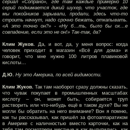
сериал «Сопрано», где там каждые примерно 10
серий поднимается дикий шухер, что участок, где
мы покойников зарывали, продали, здесь что-то
строить начнут, надо срочно бежать, откапывать.
«А это точно он?» - «Ну б…ть, было бы ох…е
совпадение, если это не он!» Так-так, да?
Клим Жуков.
Да, и вот, да, у меня вопрос: когда
человек приходит в магазин «Всё для дома» и
говорит, что мне нужно 100 литров плавиковой
кислоты…
Д.Ю.
Ну это Америка, по всей видимости.
Клим Жуков.
Так там наоборот сразу должны сказать,
что чувак покупает в промышленных масштабах
кислоту – он, может быть, собирается труп
растворить или что-нибудь ещё в таком духе? Вы не
могли бы обратить на него внимание? Вон я помню,
как ты рассказывал, как пришёл за фотоаппаратиком
в Америке с наличностью вместо карточки, как на
тебя там посмотрели местные и как вылупились, как