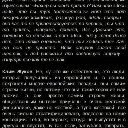
изумлением: «Нахер вы сюда пришли? Вам что здесь
надо, что вы тут болтаетесь?» Вот это вот
бесцельное хождение, разинув рот, вдоль витрин –
оно как-то не приветствуется: во-первых, ты что-
то купить, наверное, пришёл, да? Дальше это,
очевидно, по деньгам, а вот здесь, где у тебя денег
нет, это тоже очевидно, что ты ходишь-то? Как-
то вот не принято. Всяк сверчок знает свой
шесток, и под рассказы про свободную страну –
изнутри всё как-то не так.
Клим Жуков.
Не, ну это же естественно, это люди,
которые получились из европейцев и, в общем,
сохранили многие европейские повадки, они самим
строем жизни, не потому что они такие хорошие или
плохие, а они просто самим строем жизни,
общественным бытием приучены к очень жестокой
дисциплине, даже не жёсткой, а тупо жестокой: всё
очень сильно стратифицировано, поделено на некие
консорции. Тебя, во-первых, оттуда не выпустят и в
другую не впустят, ну так, если, загрубляя, говорить.