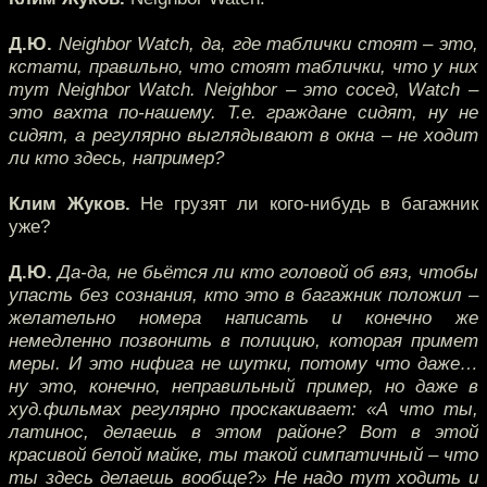
Д.Ю.
Neighbor Watch, да, где таблички стоят – это,
кстати, правильно, что стоят таблички, что у них
тут Neighbor Watch. Neighbor – это сосед, Watch –
это вахта по-нашему. Т.е. граждане сидят, ну не
сидят, а регулярно выглядывают в окна – не ходит
ли кто здесь, например?
Клим Жуков.
Не грузят ли кого-нибудь в багажник
уже?
Д.Ю.
Да-да, не бьётся ли кто головой об вяз, чтобы
упасть без сознания, кто это в багажник положил –
желательно номера написать и конечно же
немедленно позвонить в полицию, которая примет
меры. И это нифига не шутки, потому что даже…
ну это, конечно, неправильный пример, но даже в
худ.фильмах регулярно проскакивает: «А что ты,
латинос, делаешь в этом районе? Вот в этой
красивой белой майке, ты такой симпатичный – что
ты здесь делаешь вообще?» Не надо тут ходить и