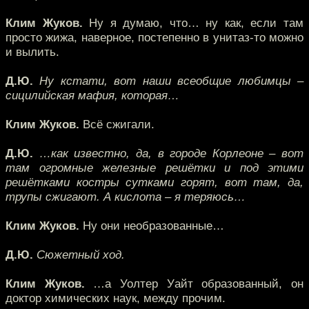
Клим Жуков.
Ну я думаю, что… ну как, если там
просто жижа, наверное, постепенно в унитаз-то можно
и вылить.
Д.Ю.
Ну кстати, вот наши всеобщие любимцы –
сицилийская мафия, которая…
Клим Жуков.
Всё сжигали.
Д.Ю.
…как известно, да, в городе Корлеоне – вот
там огромные железные решётки и под этими
решётками костры сутками горят, вот там, да,
трупы сжигают. А кислота – я теряюсь…
Клим Жуков.
Ну они необразованные…
Д.Ю.
Сюжетный ход.
Клим Жуков.
…а Уолтер Уайт образованный, он
доктор химических наук, между прочим.