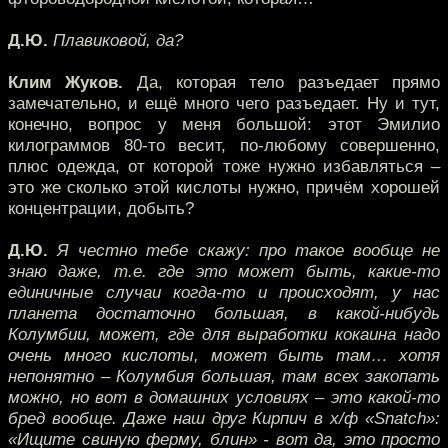
Д.Ю.
Плавиковой, да?
Клим Жуков.
Да, которая тело разъедает прямо
замечательно, и ещё много чего разъедает. Ну и тут,
конечно, вопрос у меня большой: этот Эмилио
килограммов 80-то весит, по-любому совершенно,
плюс одежда, от которой тоже нужно избавляться –
это же сколько этой кислоты нужно, причём хорошей
концентрации, добыть?
Д.Ю.
Я честно тебе скажу: про такое вообще не
знаю даже, т.е. где это может быть, какие-то
единичные случаи когда-то и происходят, у нас
планета достаточно большая, в какой-нибудь
Колумбии, может, где для выработки кокаина надо
очень много кислоты, может быть там… хотя
непонятно – Колумбия большая, там всех закопать
можно, но вот в домашних условиях – это какой-то
бред вообще. Даже наш друг Кирпич в х/ф «Snatch»:
«Ищите свиную ферму, блин» - вот да, это просто