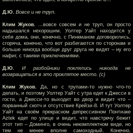
Д.Ю.
Вовсе и не труп.
Клим Жуков.
…вовсе совсем и не труп, он просто
надышался нехорошим. Уолтер Уайт находится у
себя дома, они, конечно, с Пинкманом договорились,
сгоряча, конечно, что вот разбегаются по сторонам и
больше никогда вообще друг друга не видят – ну его
нафиг, с такими приключениями.
Д.Ю.
И разбойники поклялись никогда не
возвращаться в это проклятое место. (с)
Клим Жуков.
Да, но с трупами-то нужно что-то
делать, и поэтому Уолтер Уайт с утра едет к Джесси в
гости, а Джесси-то выходит во двор и видит что –
порванный скотч и отсутствие Крейзи-8. И тут Уолтер
Уайт на своём прекрасном депрессивном Понтиаке
Aztek едет по улице и видит, что навстречу бежит
этот тип – Доминго, в очень некомплектном виде, но
тем не менее вполне самоходный. Конечно,