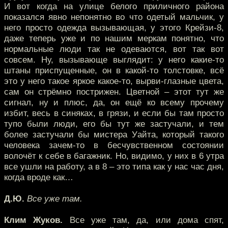
И вот когда на улице белого приличного района
показался явно непонятно во что одетый мальчик, у
него просто одежда вызывающая, у этого Крейзи-8,
даже теперь уже и по нашим меркам понятно, что
нормальные люди так не одеваются, вот так вот
совсем. Ну, вызывающе выглядит: у него какие-то
штаны приспущенные, он в какой-то толстовке, всё
это у него такое яркое какое-то, вырви-глазные цвета,
сам он стрёмно пострижен. Цветной – этот тут же
сигнал, ну и плюс, да, он ещё ко всему прочему
избит, весь в синяках, в грязи, и если бы там просто
тупо были люди, его бы тут же застучали, и тем
более застучали бы мистера Уайта, который такого
человека зачем-то в бесчувственном состоянии
волочёт к себе в багажник. Но, видимо, у них в 6 утра
все ушли на работу, а в 8 – это типа как у нас час дня,
когда вроде как…
Д.Ю.
Все уже там.
Клим Жуков.
Все уже там, да, или дома спят,