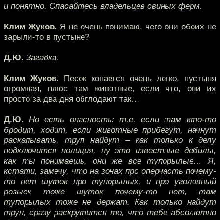
и понятно. Опасайтесь владельцев свиных ферм.
Клим Жуков.
Я не очень понимаю, чего они обоих не
зарыли-то в пустыне?
Д.Ю.
Загадка.
Клим Жуков.
Песок копается очень легко, пустыня
огромная, плюс там животные, если что, они их
просто за два дня обглодают так…
Д.Ю.
Но есть опасность: т.е. если там кто-то
бродит, ходит, если животные прибегут, начнут
раскапывать, труп найдут – как только к делу
подключится полиция, ну это известные дебилы,
как ты понимаешь, они же все тупорылые… Я,
кстати, замечу, что на зонах про оперчасть почему-
то нет шуток про тупорылых, и про уголовный
розыск тоже шуток почему-то нет, там
тупорылых тоже не держат. Как только найдут
труп, сразу раскрутится то, что тебе абсолютно