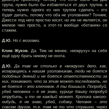
трупа, нужно было бы избавляться от двух трупов, а
теперь нужно одного из них трупом сделать – кто
будет делать, потому что оба не уголовники? Точнее,
Джесси под него яростно косит, но им не является, он
мелкое чмо просто, а этот-то вообще «ботаник» со
стажем.
Д.Ю.
Но с мозгами.
Клим Жуков.
Да. Тем не менее, «мокруху» на себя
ещё одну брать никому не охота.
Д.Ю.
Да там не столько в «мокрухе» дело, как,
возвращаясь к нашим уголовникам, люди не боятся
подобных деяний и не боятся ответственности за
них, понимают, что за этим может последовать, но
не боятся – это ключевое. А ты боишься. Попробуй,
убей человека – я не знаю, курице башку попробуй
отрубить, и то не каждый может. Кролика какого-
нибудь, я не знаю, убей, собаку. Человек – это
совсем другое, т.е. там не то что страшно, через