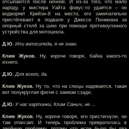
отсыпаются после ночной. И из-за того, что мало
народу, у мистера Уайта фокус-то удаётся – он
водворяет Крейзи-8 на место, его замечательно
пристёгивают в подвале у Джесси Пинкмана за
опорный столб за шею при помощи противоугонного
устройства для мотоцикла.
Д.Ю.
Или велосипеда, я не знаю.
Клим Жуков.
Ну, короче говоря, байка какого-то
ихнего.
Д.Ю.
Для всего, да.
Клим Жуков.
Ну то, что на спицы надевается, такая
вот полукруглая фигня с замком сзади.
Д.Ю.
У нас картинки, Клим Саныч, не ...
Клим Жуков.
Ну, короче говоря, его пристегнули, он
там откисает. И теперь проблема превратилась в
двойную проблему, потому что если было бы два