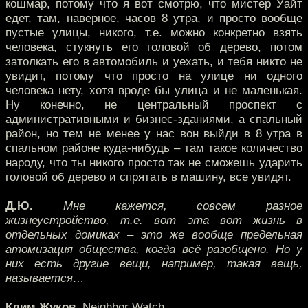
кошмар, потому что я вот смотрю, что мистер Уайт
едет, там, наверное, часов 8 утра, и просто вообще
пустые улицы, никого, т.е. можно конкретно взять
человека, стукнуть его головой об дерево, потом
затолкать его в автомобиль и уехать, и тебя никто не
увидит, потому что просто на улице ни одного
человека нету, хотя вроде бы улица и не маленькая.
Ну конечно, не центральный проспект с
административными и бизнес-зданиями, а спальный
район, но тем не менее у нас вон выйди в 8 утра в
спальном районе куда-нибудь – там такое количество
народу, что ты никого просто так не сможешь ударить
головой об дерево и спрятать в машину, все увидят.
Д.Ю.
Мне кажется, совсем разное
жизнеустройство, т.е. вот эта вот жизнь в
отдельных домиках – это же вообще предельная
атомизация общества, когда всё разобщено. Но у
них есть другие вещи, например, такая вещь,
называется…
Клим Жуков.
Neighbor Watch.