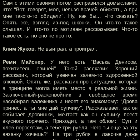
Сам с этими своими потом расправился домыслами,
что: “Вот, говорят, мол, нельзя врачей обижать, а при
мне такого-то обидели“. Ну, как бы... Что сказать?
Опять же, взгляд из-под шконки. Он что-то такое
слышал. И что-то по мотивам рассказывает. Что-то
такое есть, но оно не про то.
Клим Жуков.
Не выиграл, а проиграл.
Реми Майснер.
У него есть “Васька Денисов,
похититель свиней”. Такой рассказик. Хороший
рассказик, который увенчан зачем-то здоровенной
клюквой. Опять же, рассказик про ситуацию, которая
в принципе могла иметь место в реальной жизни.
Заключенный-расконвойник в свободное время
насобирал валежника и несет его знакомому: “Дрова
принес, а ты мне дай супчику”. Рассказывает, как он
собирает дровишки, мечтает как он супчику поест
вкусного горячего. Приходит, а там облом: “Суп и
хлеб поросятам, а тебе три рубля. Чего ты еще за эту
вязанку хочешь?“ На три рубля в лавочке даже