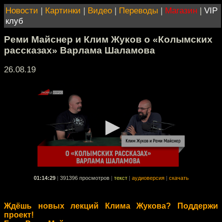
Новости
|
Картинки
|
Видео
|
Переводы
|
Магазин
|
VIP
клуб
Реми Майснер и Клим Жуков о «Колымских
рассказах» Варлама Шаламова
26.08.19
01:14:29
|
391396 просмотров
|
текст
|
аудиоверсия
|
скачать
Ждёшь новых лекций Клима Жукова? Поддержи
проект!