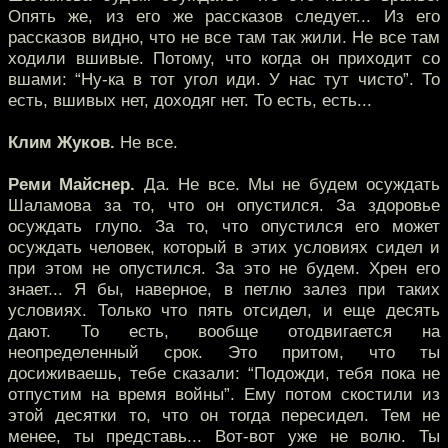
Опять же, из его же рассказов следует... Из его
рассказов видно, что не все там так жили. Не все там
ходили вшивые. Потому, что когда он приходит со
вшами: “Ну-ка в тот угол иди. У нас тут чисто”. То
есть, вшивых нет, доходяг нет. То есть, есть...
Клим Жуков.
Не все.
Реми Майснер.
Да. Не все. Мы не будем осуждать
Шаламова за то, что он опустился. За здоровье
осуждать глупо. За то, что опустился его может
осуждать человек, который в этих условиях сидел и
при этом не опустился. За это не будем. Хрен его
знает... Я бы, наверное, в петлю залез при таких
условиях. Только что пять отсидел, и еще десять
дают. То есть, вообще отодвигается на
неопределенный срок. Это притом, что ты
досиживаешь, тебе сказали: “Подожди, тебя пока не
отпустим на время войны”. Ему потом скостили из
этой десятки то, что он тогда пересидел. Тем не
менее, ты представь... Вот-вот уже не волю. Ты