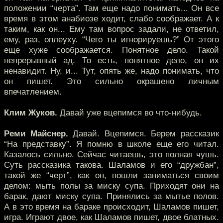
положении “черта”. Там еще надо понимать... Он все
время в этом анабиозе ходит, слабо соображает. А к
таким, как он... Ему там вопрос задали, не ответил,
ему, раз, оплеуху. “Чего ты игнорируешь?” От этого
еще хуже соображается. Понятное дело. Такой
непрерывный ад. То есть, понятное дело, он их
ненавидит. Ну, и... Тут, опять же, надо понимать, что
он пишет. Это сильно окрашено личным
впечатлением.
Клим Жуков.
Давай уже вцепимся во что-нибудь.
Реми Майснер.
Давай. Вцепимся. Берем рассказик
“На представку”. Я помню в школе еще его читал.
Казалось сильно. Сейчас читаешь, это полная чушь.
Суть рассказика такова. Шаламов и его “дружбан”,
такой же “черт”, как он, пошли заниматься своим
делом: мыть полы за миску супа. Приходят они на
барак, дают миску супа. Принялись за мытье полов.
А в это время на бараке происходит, Шаламов пишет,
игра. Играют двое, как Шаламов пишет, двое блатных.