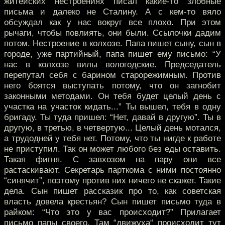
житейских нестроениях писал какие-то злобные
письма и далеко не Сталину. А с кем-то вяло
обсуждал как у нас вокруг все плохо. При этом
рычаги, чтобы повлиять, они были. Ссылочки дадим
потом. Нестроение в колхозе. Папа пишет сыну, сын в
городе, уже партийный, папа пишет ему письмо: “У
нас в колхозе вилы вологодские. Председатель
перепутал себя с барином старорежимным. Против
него боятся выступать потому, что он загнобит
законными методами. Он тебя будет целый день с
участка на участок кидать...” Ты вышел, тебя в одну
бригаду. Ты туда пришел: “Нет, давай в другую”. Ты в
другую, в третью, в четвертую... Целый день мотался,
а трудодней у тебя нет. Потому, что ты нигде к работе
не приступил. Так он может любого без еды оставить.
Такая фигня. С завхозом на пару они все
растаскивают. Секретарь парткома с ними постоянно
“синячит”, поэтому против них ничего не скажет. Такие
дела. Сын пишет рассказик про то, как советская
власть довела крестьян? Сын пишет письмо туда в
райком: “Что это у вас происходит?” Прилагает
письмо папы своего. Там “движуха“ происходит тут