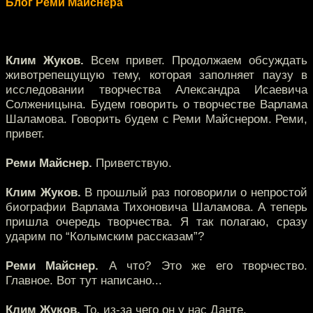
Блог Реми Майснера
Клим Жуков.
Всем привет. Продолжаем обсуждать
животрепещущую тему, которая заполняет паузу в
исследовании творчества Александра Исаевича
Солженицына. Будем говорить о творчестве Варлама
Шаламова. Говорить будем с Реми Майснером. Реми,
привет.
Реми Майснер.
Приветствую.
Клим Жуков.
В прошлый раз поговорили о непростой
биографии Варлама Тихоновича Шаламова. А теперь
пришла очередь творчества. Я так полагаю, сразу
ударим по “Колымским рассказам”?
Реми Майснер.
А что? Это же его творчество.
Главное. Вот тут написано...
Клим Жуков.
То, из-за чего он у нас Данте.