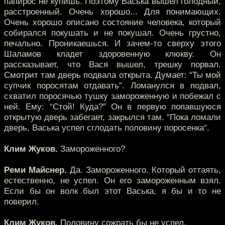
папирос не купишь. Поэтому Васька вышел голодный,
расстроенный. Очень хорошо... Для понимающих.
Очень хорошо описано состояние человека, который
собирался покушать и не покушал. Очень грустно,
печально. Проникаешься. И зачем-то сверху этого
Шаламов кладет здоровенную клюкву. Он
рассказывает, что Вася вышел, трешку порвал.
Смотрит там дверь подвала открыта. Думает: “Ты мой
супчик поросятам отдавать”. Ломанулся в подвал,
схватил поросячью тушку замороженную и побежал с
ней. Ему: “Стой! Куда?” Он в первую попавшуюся
открытую дверь забегает, закрылся там. “Пока ломали
дверь, Васька успел сглодать половину поросенка“.
Клим Жуков.
Замороженного?
Реми Майснер.
Да. Замороженного. Который оттаять,
естественно, не успел. Он его замороженным взял.
Если бы он волк был этот Васька, я бы и то не
поверил.
Клим Жуков.
Половину сожрать бы не успел.