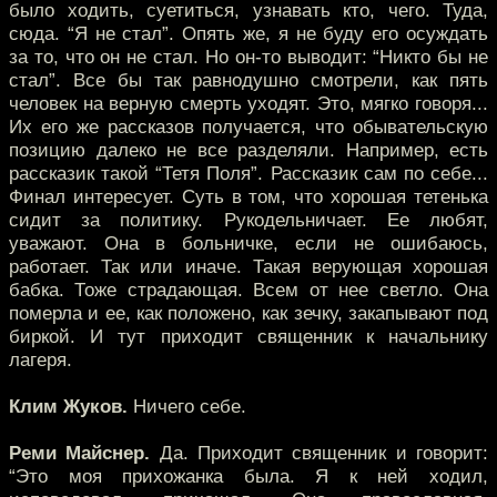
было ходить, суетиться, узнавать кто, чего. Туда,
сюда. “Я не стал”. Опять же, я не буду его осуждать
за то, что он не стал. Но он-то выводит: “Никто бы не
стал”. Все бы так равнодушно смотрели, как пять
человек на верную смерть уходят. Это, мягко говоря...
Их его же рассказов получается, что обывательскую
позицию далеко не все разделяли. Например, есть
рассказик такой “Тетя Поля”. Рассказик сам по себе...
Финал интересует. Суть в том, что хорошая тетенька
сидит за политику. Рукодельничает. Ее любят,
уважают. Она в больничке, если не ошибаюсь,
работает. Так или иначе. Такая верующая хорошая
бабка. Тоже страдающая. Всем от нее светло. Она
померла и ее, как положено, как зечку, закапывают под
биркой. И тут приходит священник к начальнику
лагеря.
Клим Жуков.
Ничего себе.
Реми Майснер.
Да. Приходит священник и говорит:
“Это моя прихожанка была. Я к ней ходил,