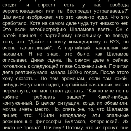
сходят и спросят есть у нас свобода
вероисповедания или ты беспредел устраиваешь?”
Шаламов изображает, что это какое-то чудо. Что это
сработало. Хотя на самом деле чуда тут никакого нет.
Это если автобиографию Шаламова взять. Он с
батей пришел к партийному начальнику по поводу
того, что: “Дайте сыночку командировку в ВУЗ, он
очень талантливый”. А партийный начальник им
нахамил. Я не знаю, это было, как Шаламов
описывает. Дикая сцена. На самом деле я сейчас
готовлюсь к следующей главе Солженицына. Почитал
дела ревтрибунала начала 1920-х годов. После этого
хочу сказать... По тем временам, если там какой-
нибудь Нагульнов сидит, партийный начальник, могло
перемкнуть, он мог ствол достать: “Как ко мне поп в
кабинет требовать зашел?” Какой-нибудь
контуженный. В целом ситуация, когда их обхамили,
могла иметь место. Но, опять же, то, что Шаламов
пишет, что: “Жили неподалеку эти опальные
реакционные философы Булгаков, Флоренский. Их
никто не трогал”. Почему? Потому, что их тронут, они