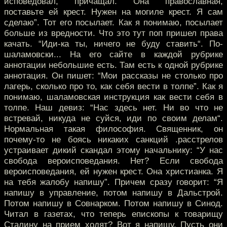
исповедовал, причащал. Она православная,
поставьте ей крест. Нужен на могиле крест. Я сам
сделаю”. Тот его посылает. Как я понимаю, посылает
больше из вредности. Что это тут поп пришел права
качать. “Иди-ка ты, ничего не буду ставить“. По-
шаламовски... На его сайте в каждой рубрике
аннотации небольшие есть. Там есть к одной рубрике
аннотация. Он пишет: “Мои рассказы не столько про
лагерь, сколько про то, как себя вести в толпе”. Как я
понимаю, шаламовская инструкция как вести себя в
толпе. Наш девиз: “Нас здесь нет. Ни во что не
встревай, никуда не суйся, иди по своим делам“.
Нормальная такая философия. Священник, он
почему-то не боясь никаких санкций .расстрелов
устраивает дикий скандал этому начальнику: “У нас
свобода вероисповедания. Нет? Если свобода
вероисповедания, ей нужен крест. Она христианка. Я
на тебя жалобу напишу”. Причем сразу говорит: “Я
напишу в управление, потом напишу в Дальстрой.
Потом напишу в Совнарком. Потом напишу в Синод.
Читал в газетах, что теперь епископы к товарищу
Сталину на прием ходят? Вот я напишу. Пусть они