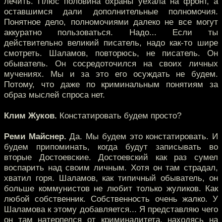
лечить. Плюс половина охраны уехала на фронт, а
оставшимся дали дополнительные полномочия.
Понятное дело, полномочиями далеко не все могут
аккуратно пользоваться. Надо... Если ты
действительно великий писатель, надо как-то шире
смотреть. Шаламов, повторюсь, не писатель. Он
обыватель. Он сосредоточился на своих личных
мучениях. Мы и за это его осуждать не будем.
Потому, что даже по криминальным понятиям за
образ мыслей спроса нет.
Клим Жуков.
Констатировать будем просто?
Реми Майснер.
Да. Мы будем это констатировать. И
будем припоминать, когда будут записывать во
вторые Достоевские. Достоевский как раз сумел
воспарить над своим личным. Хотя он там страдал,
хватил горя. Шаламов, как типичный обыватель, он
больше коммунистов не любит только жуликов. Как
любой собственник. Собственность очень жалко. У
Шаламова к этому добавляется... Я представляю чего
он там натерпелся от криминалитета, находясь на