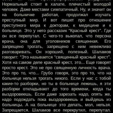
Нормальный стоит в халате, плечистый молодой
человек. Даже местами симпатичный. Ну, и значит он
на больничке работая, продолжал изучать
преступный мир. И вот пишет про отношение
преступного мира к докторам, к медицине и к
больнице. Это у него рассказик “Красный крест”. Где
он все перепутал. С чего-то выкопал, что персона
врача, она для уголовников священная. Его
запрещено трогать, запрещено с ним невежливо
разговаривать. Он хороший, полезный. Шаламов
говорит: “Это называется “священный красный крест”.
Хотя на самом деле красный крест, это... Еще говорят
просто крест. Это не про священную личность врача.
Это про то, что... Грубо говоря, это про то, что на
больнице нельзя трогать никого. Если у нас с тобой
какие-то разборки, но ты в больнице лежишь, я эти
разборки откладывают до того времени, когда ты
выздоровеешь. Если даже зарезать надо, опять же,
надо подождать пока выздоровеешь и выйдешь из
больницы. А на больнице это делать, мол, нельзя.
Запрещается. Шаламов все перекрутил, перепутал.