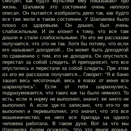
смотрит, как будто мультики ему показывают про
жизнь. Шаламов это состояние очень неплохо
описал. Он пытается изобразить дело так, как будто
все там жили в таком состоянии. У Шаламова было
плохо со здоровьем. Он дошел, был очень
слабосильным. И он клонит к тому, что все там
дошли и стали слабосильными. По его же рассказам
получается, что это не так. Хотя бы потому, что если
его называют доходягой... Он может быть доходягой
по сравнению с тем, кто не доходяга. Он опустился,
перестал за собой следить. И преподносит, что все
опустились и перестали за собой следить. При этом
из его же рассказов получается... Говорит: “Я в баню
зашел весь чесоточный, весь в язвах от меня все
шарахнулись”. Если от тебя шарахнулись,
подразумевается, что таких как ты было немного. То
есть, если я норму не выполнял, значит, ее никто не
выполнял. А если где-то записано, что кто-то ее
выполнял и перевыполнял, это значит, что это все
мошенничество, на него вся бригада на одного
человека работала. В таком духе. Вот за что мы
Шаламова будем осуждать. Что это явное вранье.