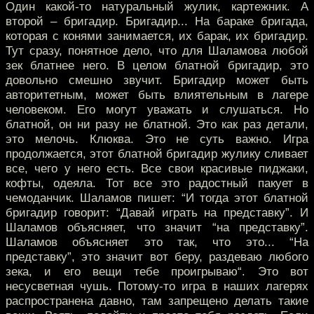
Один какой-то натуральный жулик, картежник. А
второй – бригадир. Бригадир... На бараке бригада,
которая с конями занимается, их барак, их бригадир.
Тут сразу, понятное дело, что для Шаламова любой
зек блатнее него. В целом блатной бригадир, это
довольно смешно звучит. Бригадир может быть
авторитетным, может быть влиятельным в лагере
человеком. Его могут уважать и слушаться. Но
блатной, он ни разу не блатной. Это как раз детали,
это мелочь. Клюква. Это не суть важно. Игра
продолжается, этот блатной бригадир жулику сливает
все, чего у него есть. Все свои красивые пиджаки,
кофты, одеяла. Тот все это радостный пакует в
чемоданчик. Шаламов пишет: “И тогда этот блатной
бригадир говорит: “Давай играть на представку”. И
Шаламов объясняет, что значит “на представку”.
Шаламов объясняет это так, что это... “На
представку”, это значит вот беру, раздеваю любого
зека, и его вещи тебе проигрываю“. Это вот
несусветная чушь. Потому-то игра в наших лагерях
распространена давно, там запрещено делать такие