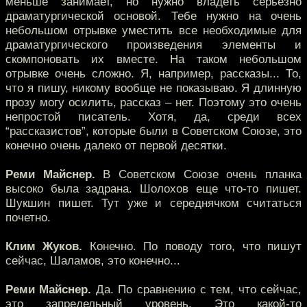
меньше занимает, но нужно владеть серьезно
драматургической основой. Тебе нужно на очень
небольшом отрывке уместить все необходимые для
драматургического произведения элементы и
скомпоновать их вместе. На таком небольшом
отрывке очень сложно. Я, например, рассказы... То,
что я пишу, никому вообще не показываю. Я длинную
прозу могу осилить, рассказ – нет. Поэтому это очень
непростой писатель. Хотя, да, среди всех
“рассказистов”, которые были в Советском Союзе, это
конечно очень далеко от первой десятки.
Реми Майснер.
В Советском Союзе очень планка
высоко была задрана. Шолохов еще что-то пишет.
Шукшин пишет. Тут уже и середнячком считаться
почетно.
Клим Жуков.
Конечно. По поводу того, что пишут
сейчас, Шаламов, это конечно...
Реми Майснер.
Да. По сравнению с тем, что сейчас,
это запредельный уровень. Это какой-то