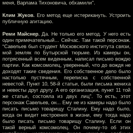
меня, Варлама Тихоновича, обхамили”.
Клим Жуков.
Его метод еще истерикануть. Устроить
публичную агитацию.
Реми Майснер.
Да. Не только его метод. У него есть
один примечательный... Сейчас. Там такой персонаж.
“Савельев был студент Московского института связи,
мой земляк по Бутырской тюрьме. Из камеры он,
потрясенный всем виденным, написал письмо вождю
партии. Как комсомолец, уверенный, что до вождя не
доходят такие сведения. Его собственное дело было
настолько пустячным, переписка с собственной
невестой. Пункт 10, 58-й статьи, были письма жениха
и невесты друг другу. А его организация, пункт 11 той
же статьи, состояла из двух лиц”. То есть, этот
персонаж Савельев, он... Ему не из камеры надо было
писать письмо товарищу Сталину. Ему надо было,
когда он видит нестроения в жизни, ему тогда надо
было писать письмо товарищу Сталину. Если он
такой верный комсомолец. Он почему-то об этих