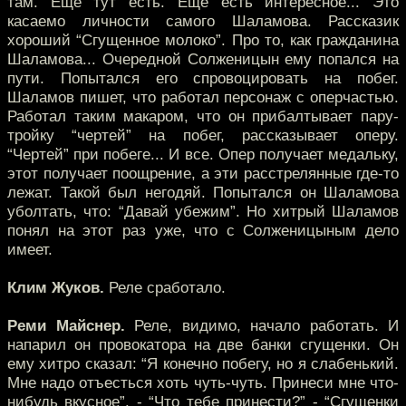
там. Еще тут есть. Еще есть интересное... Это
касаемо личности самого Шаламова. Рассказик
хороший “Сгущенное молоко”. Про то, как гражданина
Шаламова... Очередной Солженицын ему попался на
пути. Попытался его спровоцировать на побег.
Шаламов пишет, что работал персонаж с оперчастью.
Работал таким макаром, что он прибалтывает пару-
тройку “чертей” на побег, рассказывает оперу.
“Чертей” при побеге... И все. Опер получает медальку,
этот получает поощрение, а эти расстрелянные где-то
лежат. Такой был негодяй. Попытался он Шаламова
уболтать, что: “Давай убежим”. Но хитрый Шаламов
понял на этот раз уже, что с Солженицыным дело
имеет.
Клим Жуков.
Реле сработало.
Реми Майснер.
Реле, видимо, начало работать. И
напарил он провокатора на две банки сгущенки. Он
ему хитро сказал: “Я конечно побегу, но я слабенький.
Мне надо отъесться хоть чуть-чуть. Принеси мне что-
нибудь вкусное”. - “Что тебе принести?” - “Сгущенки