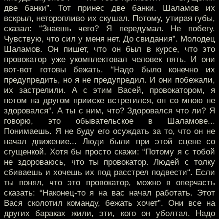
две банки”. Тот принес две банки. Шаламов их
вскрыл, неторопливо их скушал. Потому, утирая губы,
сказал: “Знаешь чего? Я передумал. Не побегу.
Чувствую, что сил у меня нет. До свидания”. Молодец
Шаламов. Он пишет, что он был в курсе, что это
провокатор уже укомплектовал человек пять. И они
вот-вот готовы бежать. “Надо было конечно их
предупредить, но я не предупредил. И они побежали,
их застрелили. А с этим Васей, провокатором, я
потом на другом прииске встретился, он со мною не
здоровался“. А ты с ним, что? Здоровался что ли? Я
говорю, это обывательское в Шаламове...
Понимаешь. Я не буду его осуждать за то, что он не
начал движение... Люди были при этой сцене со
сгущенкой. Хотя бы просто скажи: “Потому я с тобой
не здороваюсь, что ты провокатор. Людей с толку
сбиваешь и хочешь их под расстрел подвести“. Если
ты понял, что это провокатор, можно в оперчасть
сказать: “Наконец-то я на вас начал работать. Этот
Вася сколотил команду, бежать хочет”. Они все на
других бараках жили, эти, кого он уболтал. Надо