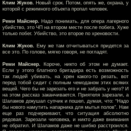
Клим Жуков.
Новый срок. Потом, опять же, охрана, у
которой с режимного объекта пропал человек.
Реми Майснер.
Надо понимать, для опера лагерного
убийство, это ЧП на втором месте после побега. Хуже
только побег. Убийство, это второе по хреновости.
Клим Жуков.
Ему же там отчитываться придется за
все это. По голове, мягко говоря, не погладят.
Реми Майснер.
Короче, никто об этом не думает.
Если у этого блатного бригадира есть возможность
так людей убивать, на хрен какого-то резать, вот
перед тобой сидит с полным чемоданом этих всяких
вещей. Чего бы не зарезать его и не забрать у него? И
на этом рассказ заканчивается. Приятеля зарезали, а
Шаламов докушал супчик и пошел, думая, что: “Надо
бы нового намутить напарника для мытья полов”. Нам
еще раз подчеркивают, что ситуация абсолютно
рядовая. Зарезали человека, и никто даже внимания
не обратил. И Шаламов даже не шибко расстроился.