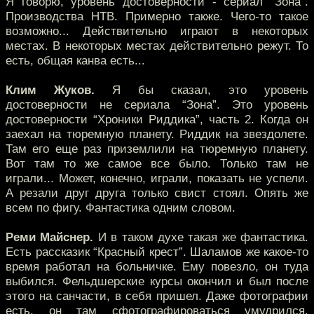
Я говорю, уровень достоверности - сериал “Зона”.
Производства НТВ. Примерно также. Чего-то такое
возможно... Действительно играют в некоторых
местах. В некоторых местах действительно режут. То
есть, общая канва есть...
Клим Жуков.
Я бы сказал, это уровень
достоверности не сериала “Зона”. Это уровень
достоверности “Хроники Риддика”, часть 2. Когда он
заехал на тюремную планету. Риддик на звездолете.
Там его еще раз приземлили на тюремную планету.
Вот там то же самое все было. Только там не
играли... Может, конечно, играли, показать не успели.
А резали друг друга только свист стоял. Опять же
всем по фигу. Фантастика одним словом.
Реми Майснер.
И в таком духе такая же фантастика.
Есть рассказик “Красный крест”. Шаламов же какое-то
время работал на больничке. Ему повезло, он туда
выбился. Фельдшерские курсы окончил и был после
этого на санчасти, в себя пришел. Даже фотографии
есть, он там сфотографироваться умудрился.