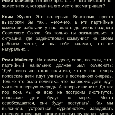
Реми Майснер.
Готовое просто... У него никакого нет
заместителя, который на его место посматривает?
Клим Жуков.
Это во-первых. Во-вторых, просто
выволокли бы так... Чего-чего, а эти партийные
комиссии работали у нас вплоть до очень позднего
Советского Союза. Как только ты оказываешься в
ситуации, где задействован коммунист на своем
рабочем месте, и она тебе нахамил, это же
натурально...
Реми Майснер.
На самом деле, если, по сути, этот
партийный начальник должен был объяснить:
“Действительно такая политика, что у нас теперь
поповские дети идут учиться в последнюю очередь.
Только что была политика, что поповские дети идут
учиться в первую очередь. А теперь извините. До тех
пор пока мы на всех не построим институтов,
поповские дети будут по мере... Места
освобождаются, они будут поступать“. Как мы
выяснили, устроиться журналистом, заведовать
отделом в крупных наркоматовских журналах, между