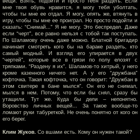
вещи. Взять, подойти и просто тебя раздеть. Если
мне твоя обувь нравится, я могу тебя уболтать,
чтобы ты мне ее отдал. Я могу, опять же, втянуть в
игру, чтобы ты мне ее проиграл. Но просто подойти и
сказать: “Снимай...” Я не могу. Это беспредел. Даже
если “черт”, все равно нельзя с тобой так поступать.
По Шаламову очень даже можно. Блатной бригадир
начинает смотреть кого бы на бараке раздеть, кто
самый модный. И взгляд его упирается в двух
“чертей”, которые все в грязи по полу елозят с
тряпками. “Раздену я их”. Шаламов-то хитрый, у него
кроме казенного ничего нет. А у его “дружбана”
кофточка. Такая кофточка, что он говорит: “Дружбан в
этом свитере в бане мылся”. Он его не снимал,
мылся в нем. Потому, что если бы снял, сразу бы
утащили. Тут же. Куда бы дели – непонятно.
Воровство личных вещей... За такое вообще-то
ломают руки табуреткой. Не очень понятно от кого он
его берег.
Клим Жуков.
Со вшами есть. Кому он нужен такой?