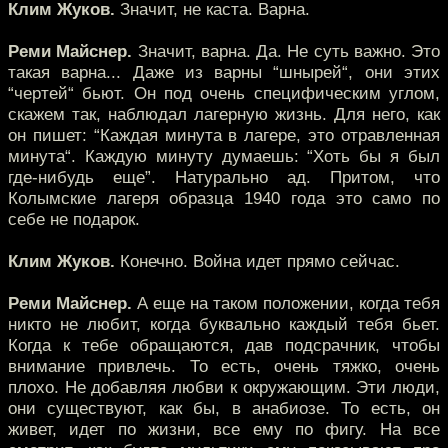
Клим Жуков.
Значит, не каста. Варна.
Реми Майснер.
Значит, варна. Да. Не суть важно. Это
такая варна... Даже из варны “шнырей“, они этих
“чертей“ бьют. Он под очень специфическим углом,
скажем так, наблюдал лагерную жизнь. Для него, как
он пишет: “Каждая минута в лагере, это отравленная
минута“. Каждую минуту думаешь: “Хоть бы я был
где-нибудь еще”. Натурально ад. Притом, что
Колымские лагеря образца 1940 года это само по
себе не подарок.
Клим Жуков.
Конечно. Война идет прямо сейчас.
Реми Майснер.
А еще на таком положении, когда тебя
никто не любит, когда буквально каждый тебя бьет.
Когда к тебе обращаются, дав подсрачник, чтобы
внимание привлечь. То есть, очень тяжко, очень
плохо. Не добавляя любви к окружающим. Эти люди,
они существуют, как бы, в анабиозе. То есть, он
живет, идет по жизни, все ему по фигу. На все