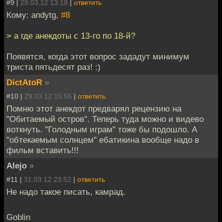
#9 |
29.03.12 13:18
|
ответить
Кому: andytg,
#8
> а где анекдоты с 13-го по 18-й?
Появятся, когда этот вопрос зададут минимум
триста пятьдесят раз! :)
DictAtoR
»
#10 |
29.03.12 15:55
|
ответить
Помню этот анекдот предварял рецензию на
"Обитаемый остров". Теперь туда можно и видево
воткнуть. "Голодным играм" тоже бы подошло. А
"обтекаемым солнцем" ебатикина вообще надо в
фильм вставить!!!
Alejo
»
#11 |
31.03.12 23:52
|
ответить
Не надо такое писать, камрад.
Goblin