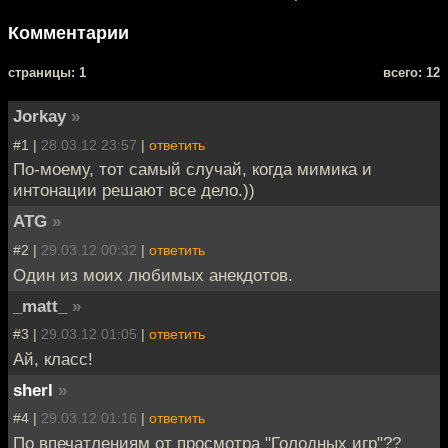
Комментарии
cтраницы: 1
всего: 12
Jorkay
»
#1 |
28.03.12 23:57
|
ответить
По-моему, тот самый случай, когда мимика и
интонации решают все дело.))
ATG
»
#2 |
29.03.12 00:32
|
ответить
Один из моих любимых анекдотов.
_matt_
»
#3 |
29.03.12 01:05
|
ответить
Ай, класс!
sherl
»
#4 |
29.03.12 01:16
|
ответить
По впечатлениям от просмотра "Голодных игр"??