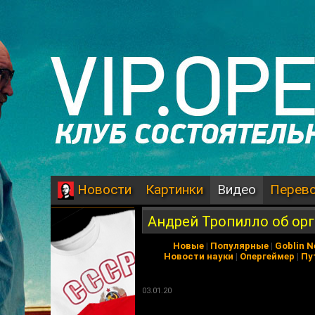
Картинки
Видео
Перев
Новости
Андрей Тропилло об ор
Новые
|
Популярные
|
Goblin 
Новости науки
|
Опергеймер
|
Пу
03.01.20