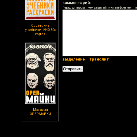
комментарий:
Перед цитированием выделяй нужный фрагмент т
Советские
учебники 1940-50х
годов
выделение
транслит
Магазин
ОПЕРМАЙКИ