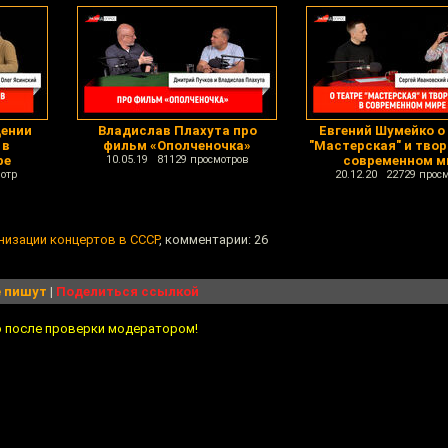
дении
Владислав Плахута про
Евгений Шумейко о
 в
фильм «Ополченочка»
"Мастерская" и твор
ре
10.05.19 81129 просмотров
современном м
отр
20.12.20 22729 прос
низации концертов в СССР
, комментарии: 26
 пишут
|
Поделиться ссылкой
о после проверки модератором!