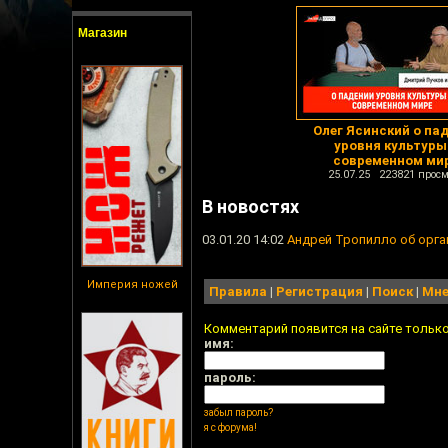
Магазин
Олег Ясинский о па
уровня культуры
современном ми
25.07.25 223821 просм
В новостях
03.01.20 14:02
Андрей Тропилло об орга
Империя ножей
Правила
|
Регистрация
|
Поиск
|
Мне
Комментарий появится на сайте тольк
имя:
пароль:
забыл пароль?
я с форума!