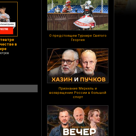
О предстоящем Турнире Святого
 театре
Георгия
честве в
ире
мотров
Признание Меркель и
возвращение России в большой
спорт