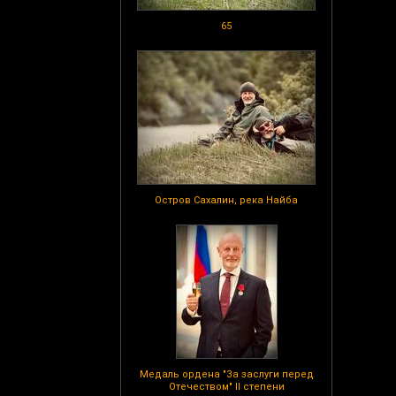
65
Остров Сахалин, река Найба
Медаль ордена "За заслуги перед
Отечеством" II степени