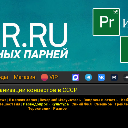
оды
Магазин
VIP
ганизации концертов в СССР
News
|
В цепких лапах
|
Вечерний Излучатель
|
Вопросы и ответы
|
Каб
тешествия
|
Разведопрос
-
Культура
|
Синий Фил
|
Смешное
|
Трейл
Персоналии
|
Разное