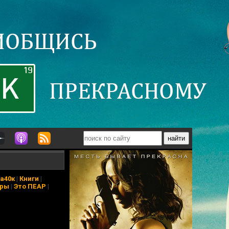
а40к
|
Книги
|
еры
|
Это ПЕАР
|