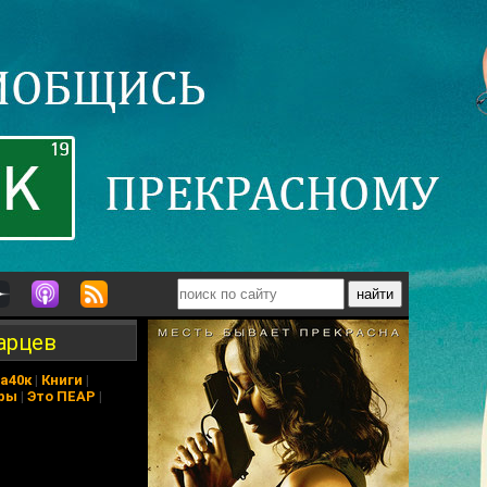
арцев
а40к
|
Книги
|
ры
|
Это ПЕАР
|