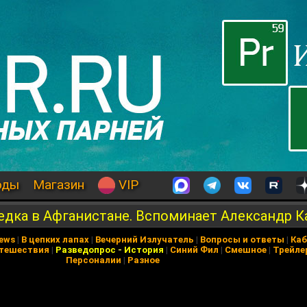
оды
Магазин
VIP
едка в Афганистане. Вспоминает Александр К
News
|
В цепких лапах
|
Вечерний Излучатель
|
Вопросы и ответы
|
Каб
тешествия
|
Разведопрос
-
История
|
Синий Фил
|
Смешное
|
Трейле
Персоналии
|
Разное