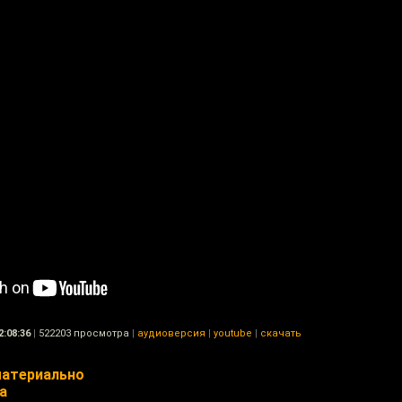
2:08:36
|
522203 просмотра
|
аудиоверсия
|
youtube
|
скачать
атериально
а