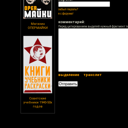
забыл пароль?
я с форума!
комментарий:
Магазин
Перед цитированием выделяй нужный фрагмент т
ОПЕРМАЙКИ
выделение
транслит
Советские
учебники 1940-50х
годов