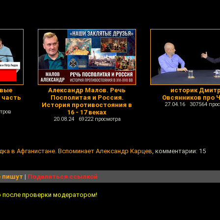
овые
Александр Малов. Речь
историк Дмит
 часть
Посполитая и Россия.
Овсянников про 
История противостояния в
27.04.16 307564 про
тров
16 - 17 веках
20.08.24 69222 просмотра
дка в Афганистане. Вспоминает Александр Карцев
, комментарии: 15
 пишут
|
Поделиться ссылкой
о после проверки модератором!