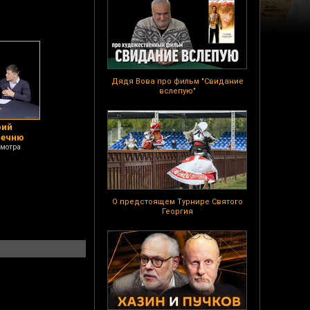
Дядя Вова про фильм "Свидание
вслепую"
рий
Чечню
смотра
О предстоящем Турнире Святого
Георгия