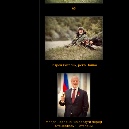
65
Остров Сахалин, река Найба
Медаль ордена "За заслуги перед
Отечеством" II степени