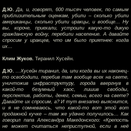
Д.Ю.
Да, и, говорят, 600 тысяч человек, по самым
приблизительным оценкам, убили – сколько убили
американцы, сколько убили иракцы, и вообще… Ну
вы, короче, приехали, устроили какую-то дикую
гражданскую войну, перебили население. А давайте
спросим у иракцев, что им было приятнее: когда
их…
Клим Жуков.
Тиранил Хусейн.
Д.Ю.
…Хусейн тиранил, да, или когда вы их наконец-
то освободили, перебив там вообще всех на свете,
уничтожив инфраструктуру, города ввергнув в
какой-то безумный хаос, лишив свободы,
перспектив, работы, денег, семьи, всего на свете?
Давайте их спросим, а? И тут внезапно выяснится,
и я не сомневаюсь, что какой-то вот этой вот
продажной кучке – там же удачно получилось… Как
говорил папа Александра Македонского: «Крепость
не может считаться неприступной, если в неё