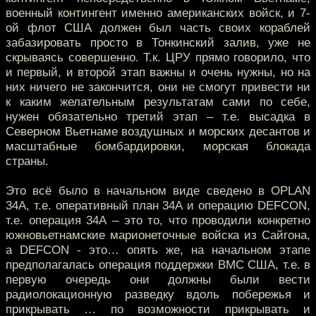
военный контингент именно американских войск, и 7-
ой флот США должен был часть своих кораблей
забазировать просто в Тонкинский залив, уже не
скрываясь совершенно. Т.к. ЦРУ прямо говорило, что
и первый, и второй этап важны и очень нужны, но на
них ничего не закончится, они не смогут привести ни
к каким желательным результатам сами по себе,
нужен обязательно третий этап – т.е. высадка в
Северном Вьетнаме воздушных и морских десантов и
масштабные бомбардировки, морская блокада
страны.
Это всё было в начальном виде сведено в OPLAN
34A, т.е. оперативный план 34А и операцию DEFCON,
т.е. операция 34А – это то, что проводили конкретно
южновьетнамские марионеточные войска из Сайгона,
а DEFCON - это… опять же, на начальном этапе
предполагалась операция поддержки ВМС США, т.е. в
первую очередь они должны были вести
радиолокационную разведку вдоль побережья и
прикрывать … по возможности прикрывать и