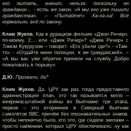
его пытать, значит, нельзя, поскольку он
гражданин… - есть же закон. «А мы его уже лишили
гражданства». – «Пытайте!» Ха-ха-ха! Всё
нормально, всё по закону.
Клим Жуков.
Как в дурацком фильме «Джон Ричер»,
по-моему, 2… или «Джек Ричер»? «Джек Ричер» с
Томом Кукурузом – говорит: «Его убили где?» - «Там-
то» - «Отдайте меня полиции, я же гражданский». –
«А мы вас уже обратно приняли на службу. Добро
пожаловать в тюрьму».
Д.Ю.
Призвали, да?
Клим Жуков.
Да. ЦРУ как раз тогда предоставило
администрации план, это так называется мило –
микромасштабной войны во Вьетнаме: три этапа,
первое – это вторжение в Северный Вьетнам
самолётов ВВС, причём без опознавательных знаков,
чтобы непонятно было, кто это, где сидели экипажи –
просто наёмники, которых ЦРУ обеспечивало, ну как