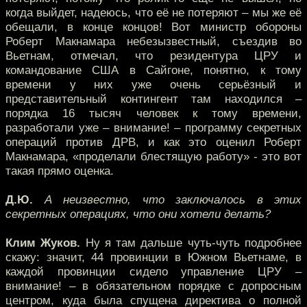
когда выйдет, надеюсь, что её не потеряют – мы же её
обещали, в конце концов! Вот министр обороны
Роберт Макнамара небезызвестный, съездив во
Вьетнам, отмечал, что резидентура ЦРУ и
командование США в Сайгоне, понятно, к тому
времени у них уже очень серьёзный и
представительный контингент там находился –
порядка 16 тысяч человек к тому времени,
разработали уже – внимание! – программу секретных
операций против ДРВ, и как это оценил Роберт
Макнамара, «проделали блестящую работу» - это вот
такая прямо оценка.
Д.Ю.
А неизвестно, что заключалось в этих
секретных операциях, что они хотели делать?
Клим Жуков.
Ну я там дальше чуть-чуть подробнее
скажу: значит, 44 провинции в Южном Вьетнаме, в
каждой провинции сидело управление ЦРУ –
внимание! – в обязательном порядке с допросным
центром, куда была спущена директива о полной