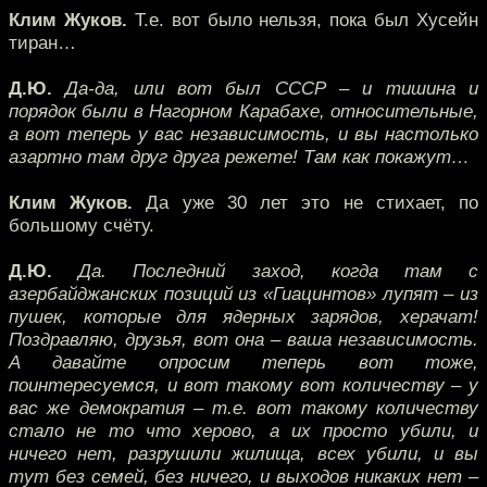
Клим Жуков.
Т.е. вот было нельзя, пока был Хусейн
тиран…
Д.Ю.
Да-да, или вот был СССР – и тишина и
порядок были в Нагорном Карабахе, относительные,
а вот теперь у вас независимость, и вы настолько
азартно там друг друга режете! Там как покажут…
Клим Жуков.
Да уже 30 лет это не стихает, по
большому счёту.
Д.Ю.
Да. Последний заход, когда там с
азербайджанских позиций из «Гиацинтов» лупят – из
пушек, которые для ядерных зарядов, херачат!
Поздравляю, друзья, вот она – ваша независимость.
А давайте опросим теперь вот тоже,
поинтересуемся, и вот такому вот количеству – у
вас же демократия – т.е. вот такому количеству
стало не то что херово, а их просто убили, и
ничего нет, разрушили жилища, всех убили, и вы
тут без семей, без ничего, и выходов никаких нет –