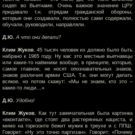
сидел во Вьетнаме. Очень важное значение ЦРУ
придавало т.н. отрядам гражданской обороны,
которые они создавали, полностью сами содержали,
обучали, руководили, направляли.
Д.Ю.
А что они делали?
Клим Жуков.
45 тысяч человек их должно было быть
набрано к 1965 году. Ну как: это местные вьетнамцы
или какие-то наёмники вообще, в принципе, которые,
самое главное, не носят опознавательных знаков,
знаков различия армии США. Т.е. они могут делать
всякое, но потом скажут: «Мы не знаем, кто это –
какие-то люди…»
Д.Ю.
Удобно!
Клим Жуков.
Как тут замечательная была картинка
«вконтакте», где стоят два растерянных нациста, и
мимо на горизонте бежит мужик в треухе и с ППШ.
Говорит: «Ну это точно партизан». Говорит: «Почему