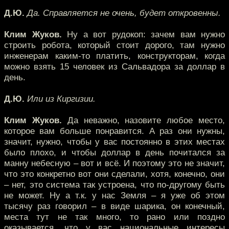
Д.Ю.
Да. Справляется не очень, будет откровенны.
Клим Жуков.
Ну а вот рудокоп: зачем вам нужно
строить робота, который стоит дорого, там нужно
инженерам каким-то платить, конструкторам, когда
можно взять 15 человек из Сальвадора за доллар в
день.
Д.Ю.
Или из Киргизии.
Клим Жуков.
Да неважно, назовите любое место,
которое вам больше понравится. А раз они нужны,
значит, нужно, чтобы у вас постоянно в этих местах
было плохо, и чтобы доллар в день почитался за
манну небесную – вот и всё. И поэтому это не значит,
что это конкретно вот они сделали, хотя, конечно, они
– нет, это система так устроена, что по-другому быть
не может. Ну а т.к. у нас Земля – я уже об этом
тысячу раз говорил – в виде шарика, он конечный,
места тут не так много, то рано или поздно
оказывается, что у вас национальные интересы