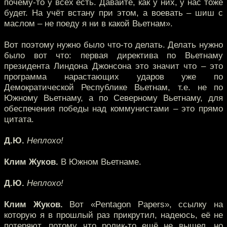
почему-то у всех есть. Давайте, как у них, у нас тоже
будет. На учёт встану при этом, а воевать – шиш с
маслом – не поеду я ни в какой Вьетнам».
Вот поэтому нужно было что-то делать. Делать нужно
было вот что: первая директива по Вьетнаму
президента Линдона Джонсона это значит что – это
программа нарастающих ударов уже по
Демократической Республике Вьетнам, т.е. не по
Южному Вьетнаму, а по Северному Вьетнаму, для
обеспечения победы над коммунистами – это прямо
цитата.
Д.Ю.
Неплохо!
Клим Жуков.
В Южном Вьетнаме.
Д.Ю.
Неплохо!
Клим Жуков.
Вот «Pentagon Papers», ссылку на
которую я в прошлый раз прикрутил, надеюсь, её не
потеряют, потому что ролик-то ещё не вышел, но