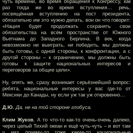
чуть времени, во время обращения к Конгрессу, как
раз тогда же во время вступления… речь,
посвящённая вступлению на пост президента,
обязательно им это нужно делать, вон он что говорит:
«Нация будет продолжать сохранять свои
обязательства на всём пространстве от Южного
Вьетнама до Западного Берлина. В век, когда
невозможно ни выиграть, ни победить, мы должны
быть готовы, с одной стороны, к конфронтации, а с
другой стороны – к ограничению, мы должны быть
готовы к защите национальных интересов и
переговоров за общие цели».
Ну, опять же, сразу возникает серьёзнейший вопрос:
ребята, национальные интересы у вас где-то от
Мексики до Канады, ну если уж так уж откровенно…
Д.Ю.
Да, не на той стороне глобуса.
Клим Жуков.
А то что-то как-то очень-очень далеко,
через целый Тихий океан и ещё чуть-чуть – и вот там
у них почему-то тоже какие-то национальные