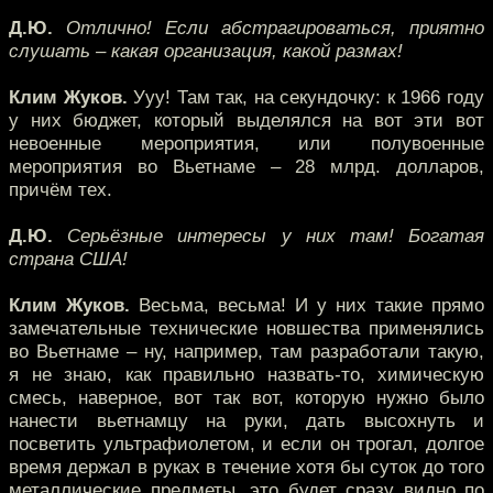
Д.Ю.
Отлично! Если абстрагироваться, приятно
слушать – какая организация, какой размах!
Клим Жуков.
Ууу! Там так, на секундочку: к 1966 году
у них бюджет, который выделялся на вот эти вот
невоенные мероприятия, или полувоенные
мероприятия во Вьетнаме – 28 млрд. долларов,
причём тех.
Д.Ю.
Серьёзные интересы у них там! Богатая
страна США!
Клим Жуков.
Весьма, весьма! И у них такие прямо
замечательные технические новшества применялись
во Вьетнаме – ну, например, там разработали такую,
я не знаю, как правильно назвать-то, химическую
смесь, наверное, вот так вот, которую нужно было
нанести вьетнамцу на руки, дать высохнуть и
посветить ультрафиолетом, и если он трогал, долгое
время держал в руках в течение хотя бы суток до того
металлические предметы, это будет сразу видно по