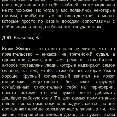
оно представляло из себя в общей схеме модельно
нечто похожее. Но когда у вас появились некоторые
фирмы, причём их там не одна-две-три, а много,
которые просто по своим доходам сопоставимы с
небольшим, а иногда и большим, государством…
Д.Ю.
Большим, да.
Клим Жуков.
…то стало вполне очевидно, что это
правительство – никакой не третейский судья, а
одним или двумя, или там тремя из этих бизнес-
акторов поставлены люди, которые надзирают, самое
главное, за тем, чтобы этим бизнес-акторам было
хорошо. Крупный финансовый капитал не может
физически существовать без неких структур,
ослабленных относительно себя на периферии,
просто потому что им нужно где-то добывать
дешёвую рабочую силу. Т.е. для самых примитивных
вещей, про которые обычно не задумываются, но они
составляют вообще огромную часть жизни, в т.ч. той
жизни, которая обеспечивает доход, т.е. нужно, чтобы