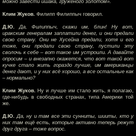
можно завести ишака, гружёного золотом».
Клим Жуков.
Филипп Филиппыч говорил.
Д.Ю.
Да, Филиппыч, скажи им, блин! Ну вот,
иракским генералам заплатили денег, и они предали
свою страну. Они не Хусейна предали, хотя и его
тоже, они предали свою страну, пустили эту
сволочь к себе – вот такое им устроили. А давайте
опросим – и внезапно окажется, что вот такой вот
кучке стало жить гораздо лучше, им американцы
денег дают, и у них всё хорошо, а все остальные как
– нормально?
Клим Жуков.
Ну и лучше им стало жить, я полагаю,
где-нибудь в свободных странах, типа Америки той
же.
Д.Ю.
Да, ну и там все эти сунниты, шииты, кто у
них там ещё есть, которые активно теперь режут
друг друга – тоже вопрос.