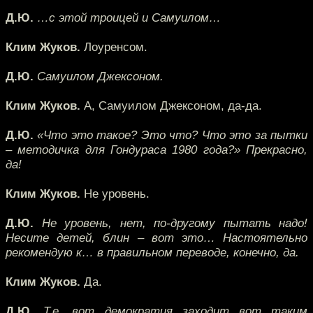
Д.Ю.
…с этой троицей и Самуилом…
Клим Жуков.
Лоуренсом.
Д.Ю.
Самуилом Джексоном.
Клим Жуков.
А, Самуилом Джексоном, да-да.
Д.Ю.
«Что это такое? Это что? Что это за пытки
– методичка для Гондураса 1980 года?» Прекрасно,
да!
Клим Жуков.
Не уровень.
Д.Ю.
Не уровень, нет, по-другому пытать надо!
Несите детей, блин – вот это… Настоятельно
рекомендую к… в правильном переводе, конечно, да.
Клим Жуков.
Да.
Д.Ю.
Т.е. вот демократия заходит вот таким