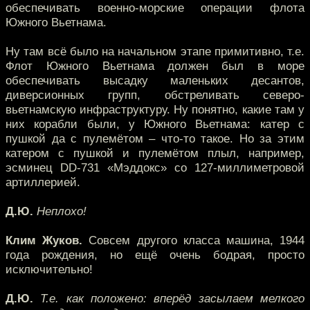
обеспечивать военно-морские операции флота
Южного Вьетнама.
Ну там всё было на начальном этапе примитивно, т.е.
Флот Южного Вьетнама должен был в море
обеспечивать высадку маленьких десантов,
диверсионных групп, обстреливать северо-
вьетнамскую инфраструктуру. Ну понятно, какие там у
них корабли были, у Южного Вьетнама: катер с
пушкой да с пулемётом – что-то такое. Но за этим
катером с пушкой и пулемётом плыл, например,
эсминец DD-731 «Мэддокс» со 127-миллиметровой
артиллерией.
Д.Ю.
Неплохо!
Клим Жуков.
Совсем другого класса машина, 1944
года рождения, но ещё очень бодрая, просто
исключительно!
Д.Ю.
Т.е. как положено: вперёд засылаем мелкого