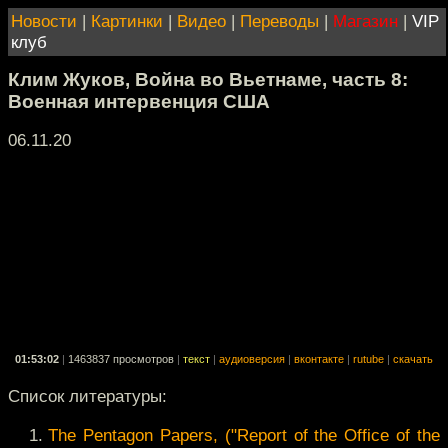
Новости
|
Картинки
|
Видео
|
Переводы
|
Магазин
|
VIP
клуб
Клим Жуков, Война во Вьетнаме, часть 8:
Военная интервенция США
06.11.20
01:53:02
|
1463837 просмотров
|
текст
|
аудиоверсия
|
вконтакте
|
rutube
|
скачать
Список литературы:
The Pentagon Papers, ("Report of the Office of the