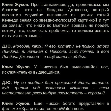
Клим Жуков.
Про вьетнамизов, да, продолжаем: мы
бросили всех на Линдона Джонсона, который
выхватил случайно выпавшее из цепких когтей
Кеннеди знамя со звёздно-полосатой картинкой и тут
же заявил, что никто во Вьетнам воевать не поедет,
потому что, если есть проблемы, то должны решать
их сами вьетнамцы.
Д.Ю.
Молодец какой. Я его, кстати, не помню, этого
Линдона, я, начиная с Никсона, всех помню, а вот
Линдона Джонсона – я ещё маленький был.
Клим Жуков.
У Никсона был выдающийся нос,
исключительно выдающийся.
Д.Ю.
Ну он вообще был прекрасен! Есть, кстати,
худ. фильм под названием «Никсон» - всем
настоятельно рекомендую посмотреть – хороший.
Клим Жуков.
Ещё Никсон богато представлен в
фильме «Хранители», он же «Watchmen».