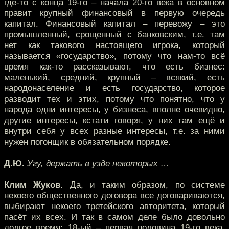
где-то с конца 19-го – начала 20-го века в основном
правит крупный финансовый в первую очередь
капитал. Финансовый капитал – перевожу – это
промышленный, срощенный с банковским, т.е. там
нет как такового настоящего игрока, который
называется «государство», потому что нам-то всё
время как-то рассказывают, что есть бизнес:
маленький, средний, крупный – всякий, есть
народонаселение и есть государство, которое
разводит тех и этих, потому что понятно, что у
народа одни интересы, у бизнеса, вполне очевидно,
другие интересы, кстати говоря, у них там ещё и
внутри себя у всех разные интересы, т.е. за ними
нужен погонщик в обязательном порядке.
Д.Ю.
Угу, держать в узде некоторых …
Клим Жуков.
Да, и таким образом, по системе
некоего общественного договора все договариваются,
выбирают некоего третейского авторитета, который
пасёт их всех. И так в самом деле было довольно
долгое время: 18-ый – первая половина 19-го века,