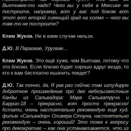
Вьетнаме-то надо? Чего вы у себя в Мексике не
построите, например, вот у вас под боком вот
этот вот второй сияющий град на холме – чего вы
там-то не построите?
Клим Жуков.
Ни в коем случае нельзя.
Д.Ю.
В Парагвае, Уругвае…
Клим Жуков.
Это ещё хуже, чем Вьетнам, потому что
это близко. Если близко будет хорошо вдруг везде, то
кто к вам бесплатно ишачить поедет?
Д.Ю.
Так точно, да. Я рак раз сейчас там штудирую
добротное произведение про две небезызвестные
банды из Сальвадора: Мара Сальватруча и
Баррио-18 – прекрасно, вот просто прекрасно!
Кстати, очень настоятельно рекомендую ещё худ.
фильм «Сальвадор» Оливера Стоуна, настоятельно
рекомендую – очень хороший! Это тоже к вопросу
про демократию – как она устанавливается, что из