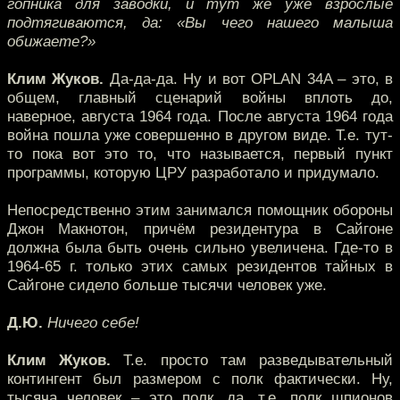
гопника для заводки, и тут же уже взрослые
подтягиваются, да: «Вы чего нашего малыша
обижаете?»
Клим Жуков.
Да-да-да. Ну и вот OPLAN 34A – это, в
общем, главный сценарий войны вплоть до,
наверное, августа 1964 года. После августа 1964 года
война пошла уже совершенно в другом виде. Т.е. тут-
то пока вот это то, что называется, первый пункт
программы, которую ЦРУ разработало и придумало.
Непосредственно этим занимался помощник обороны
Джон Макнотон, причём резидентура в Сайгоне
должна была быть очень сильно увеличена. Где-то в
1964-65 г. только этих самых резидентов тайных в
Сайгоне сидело больше тысячи человек уже.
Д.Ю.
Ничего себе!
Клим Жуков.
Т.е. просто там разведывательный
контингент был размером с полк фактически. Ну,
тысяча человек – это полк, да, т.е. полк шпионов