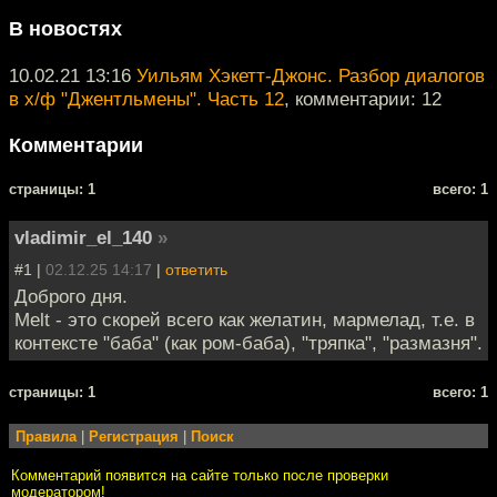
В новостях
10.02.21 13:16
Уильям Хэкетт-Джонс. Разбор диалогов
в х/ф "Джентльмены". Часть 12
, комментарии: 12
Комментарии
cтраницы: 1
всего: 1
vladimir_el_140
»
#1 |
02.12.25 14:17
|
ответить
Доброго дня.
Melt - это скорей всего как желатин, мармелад, т.е. в
контексте "баба" (как ром-баба), "тряпка", "размазня".
cтраницы: 1
всего: 1
Правила
|
Регистрация
|
Поиск
Комментарий появится на сайте только после проверки
модератором!