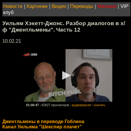
Новости
|
Картинки
|
Видео
|
Переводы
|
Магазин
|
VIP
клуб
Уильям Хэкетт-Джонс. Разбор диалогов в х/
ф "Джентльмены". Часть 12
10.02.21
01:06:47
|
82827 просмотров
|
аудиоверсия
|
скачать
Джентльмены в переводе Гоблина
Канал Уильяма "Шекспир плачет"