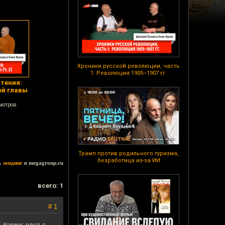
Хроники русской революции, часть
1: Революция 1905–1907 гг.
тения:
ой главы
мотров
Трамп против родильного туризма,
безработица из-за ИИ
ь
лендинг
в megagroup.ru
всего: 1
# 1
 баржи: одна с