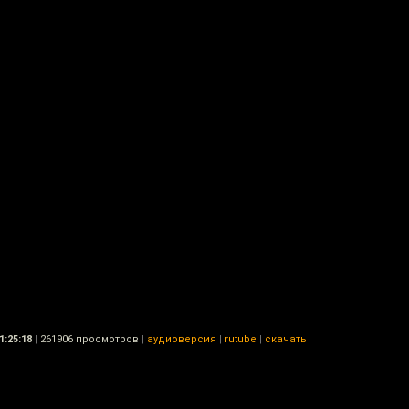
1:25:18
|
261906 просмотров
|
аудиоверсия
|
rutube
|
скачать