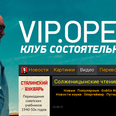
Картинки
Видео
Перев
Новости
Солженицынские чтения
Новые
|
Популярные
|
Goblin 
Новости науки
|
Опергеймер
|
Путе
10.04.21