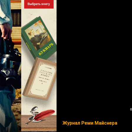
0
Журнал Реми Майснера