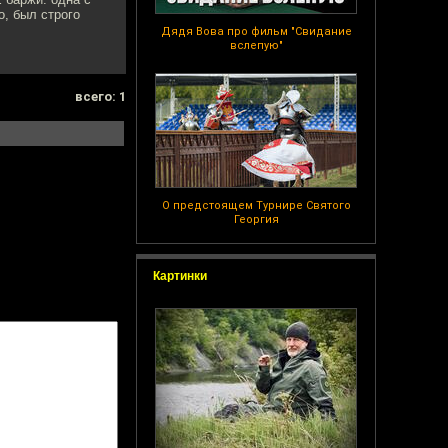
о, был строго
Дядя Вова про фильм "Свидание
вслепую"
всего: 1
О предстоящем Турнире Святого
Георгия
Картинки