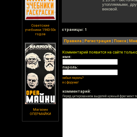
утопляемыми, друг
вековой.
Советские
cтраницы: 1
учебники 1940-50х
годов
Правила
|
Регистрация
|
Поиск
|
Мне
Комментарий появится на сайте тольк
имя:
пароль:
забыл пароль?
я с форума!
комментарий:
Перед цитированием выделяй нужный фрагмент т
Магазин
ОПЕРМАЙКИ