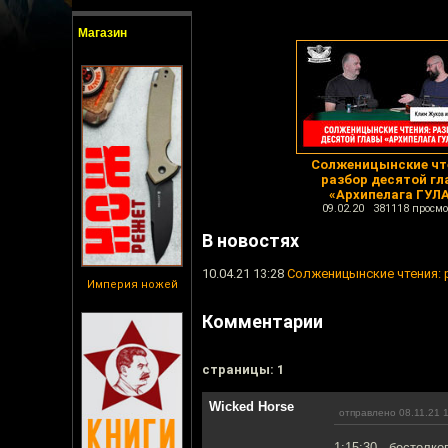
Магазин
Солженицынские чт
разбор десятой г
«Архипелага ГУЛ
09.02.20 381118 просмо
В новостях
10.04.21 13:28
Солженицынские чтения: 
Империя ножей
Комментарии
cтраницы: 1
Wicked Horse
отправлено 08.11.21 
1:15:30 - бестолк