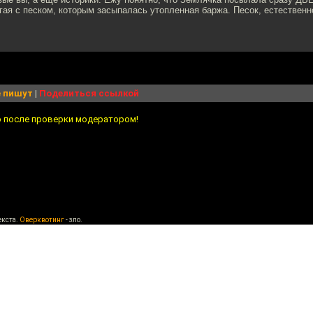
ая с песком, которым засыпалась утопленная баржа. Песок, естественн
 пишут
|
Поделиться ссылкой
о после проверки модератором!
екста.
Оверквотинг
- зло.