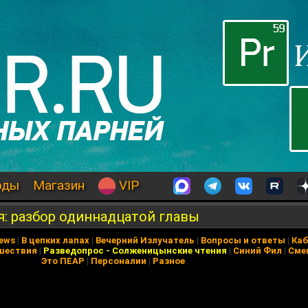
оды
Магазин
VIP
: разбор одиннадцатой главы
News
|
В цепких лапах
|
Вечерний Излучатель
|
Вопросы и ответы
|
Каб
шествия
|
Разведопрос
-
Солженицынские чтения
|
Синий Фил
|
Сме
Это ПЕАР
|
Персоналии
|
Разное