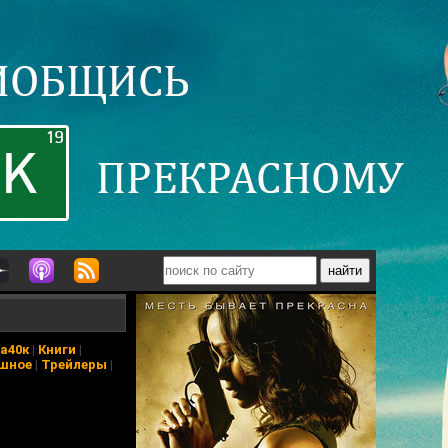
а40к
|
Книги
|
шное
|
Трейлеры
|