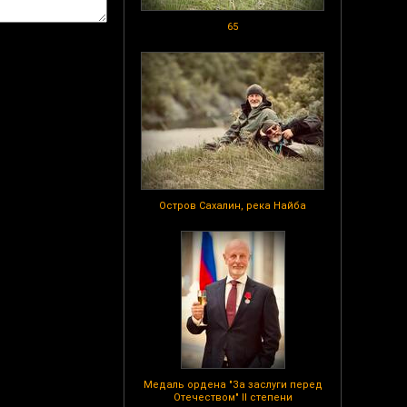
65
Остров Сахалин, река Найба
Медаль ордена "За заслуги перед
Отечеством" II степени