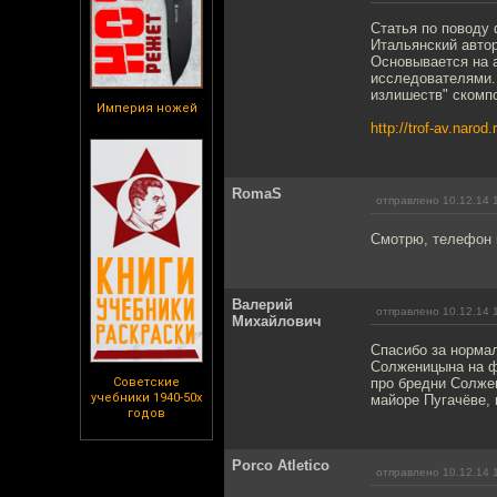
Статья по поводу 
Итальянский авто
Основывается на 
исследователями. 
излишеств" скомп
Империя ножей
http://trof-av.narod.
RomaS
отправлено 10.12.14 
Смотрю, телефон 
Валерий
отправлено 10.12.14 
Михайлович
Спасибо за норма
Солженицына на фо
Советские
про бредни Солжен
учебники 1940-50х
майоре Пугачёве, 
годов
Porco Atletico
отправлено 10.12.14 