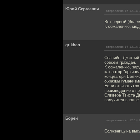
Юрий Сергеевич
отправлено 15.12.14 
Вот первый (более
К сожалению, мод
grikhan
отправлено 16.12.14 
Спасибо, Дмитрий.
совсем граждан.
К сожалению, зару
как автор "архипе
концлагеря Велико
образцы гуманизм
Если отвязать гро
произведение о пр
Оливера Твиста Ди
получится вполне 
Борей
отправлено 20.12.14 
Солженицына высла