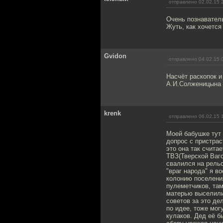
отправлено 02.02.15 
Очень познавател
Жуть, как хочется
Gvidon
отправлено 04.02.15 
Насчёт раскопок и
А.И.Солженицына 
krenk
отправлено 06.02.15 
Моей бабушке тут 
допрос с пристрас
это она так счита
ТВЗ(Тверской Ваго
свалился на рельс
"враг народа" я в
колонию поселени
пулеметчиков, там
матерью выселили
советов за это де
по идее, тоже мог
кулаков. Дед её б