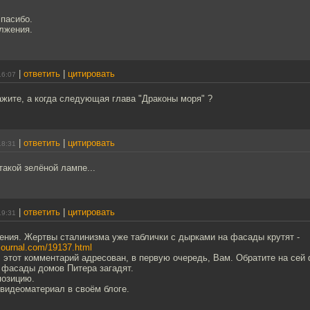
спасибо.
лжения.
|
ответить
|
цитировать
16:07
жите, а когда следующая глава "Драконы моря" ?
|
ответить
|
цитировать
18:31
такой зелёной лампе...
|
ответить
|
цитировать
19:31
ения. Жертвы сталинизма уже таблички с дырками на фасады крутят -
vejournal.com/19137.html
этот комментарий адресован, в первую очередь, Вам. Обратите на сей 
 фасады домов Питера загадят.
позицию.
видеоматериал в своём блоге.