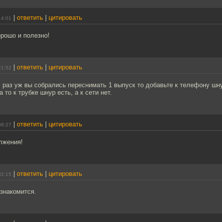
|
ответить
|
цитировать
14:01
рошо и полезно!
|
ответить
|
цитировать
21:52
раз уж вы собрались переснимать 1 выпуск то добавьте к телефону шн
 то к трубке шнур есть, а к сети нет.
|
ответить
|
цитировать
08:27
лжения!
|
ответить
|
цитировать
02:15
знакомится.