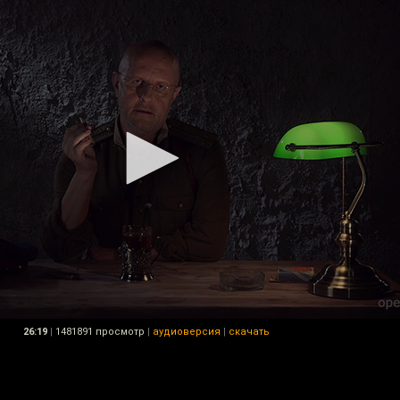
26:19
|
1481891 просмотр
|
аудиоверсия
|
скачать