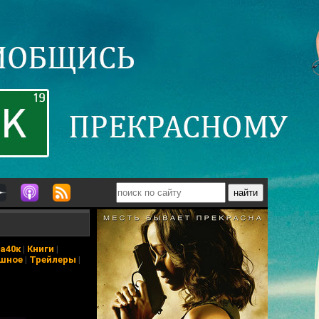
а40к
|
Книги
|
шное
|
Трейлеры
|