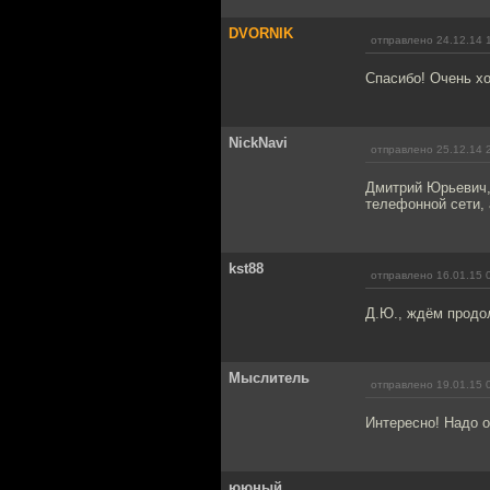
DVORNIK
отправлено 24.12.14 
Спасибо! Очень хо
NickNavi
отправлено 25.12.14 
Дмитрий Юрьевич, 
телефонной сети, а
kst88
отправлено 16.01.15 
Д.Ю., ждём продо
Мыслитель
отправлено 19.01.15 
Интересно! Надо о
ююный