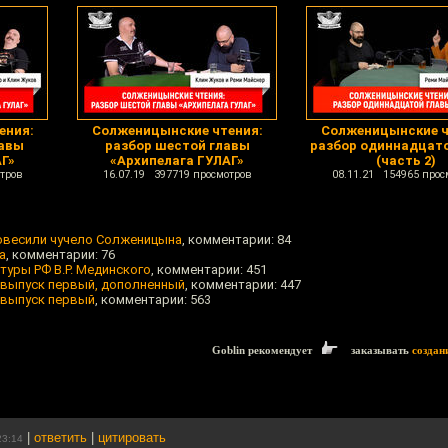
ения:
Солженицынские чтения:
Солженицынские ч
лавы
разбор шестой главы
разбор одиннадцат
АГ»
«Архипелага ГУЛАГ»
(часть 2)
тров
16.07.19 397719 просмотров
08.11.21 154965 прос
повесили чучело Солженицына
, комментарии: 84
а
, комментарии: 76
туры РФ В.Р. Мединского
, комментарии: 451
 выпуск первый, дополненный
, комментарии: 447
 выпуск первый
, комментарии: 563
Goblin рекомендует
заказывать
создан
|
ответить
|
цитировать
23:14