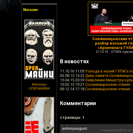
Магазин
Солженицынские чт
разбор восьмой г
«Архипелага ГУЛ
27.10.19 377696 просмо
В новостях
11.10.16 11:05
У входа в музей ГУЛАГа 
03.08.15 14:22
День памяти Солженицын
15.04.15 20:39
Заявление Министра куль
10.02.15 19:21
Солженицынские чтения -
Магазин
ОПЕРМАЙКИ
09.12.14 17:18
Солженицынские чтения -
Комментарии
cтраницы: 1
antonyaugust
отправлено 09.12.14 