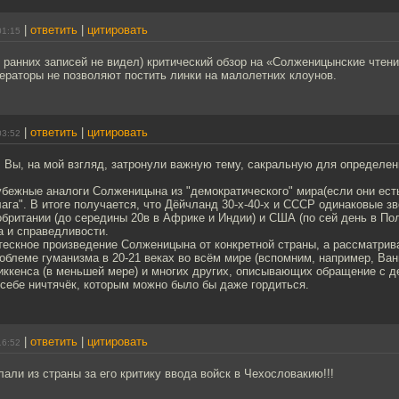
|
ответить
|
цитировать
01:15
 ранних записей не видел) критический обзор на «Солженицынские чтени
ераторы не позволяют постить линки на малолетних клоунов.
|
ответить
|
цитировать
03:52
 Вы, на мой взгляд, затронули важную тему, сакральную для определен
бежные аналоги Солженицына из "демократического" мира(если они ест
лага". В итоге получается, что Дёйчланд 30-х-40-х и СССР одинаковые з
британии (до середины 20в в Африке и Индии) и США (по сей день в По
а и справедливости.
тескное произведение Солженицына от конкретной страны, а рассматрива
облеме гуманизма в 20-21 веках во всём мире (вспомним, например, Ван
ккенса (в меньшей мере) и многих других, описывающих обращение с дет
себе ничтячёк, которым можно было бы даже гордиться.
|
ответить
|
цитировать
16:52
ли из страны за его критику ввода войск в Чехословакию!!!