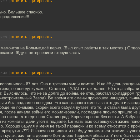
|
ответить
|
цитировать
22:57
ьно. Большое спасибо.
 продолжения!!!
|
ответить
|
цитировать
09:59
 мамонтов на Колыме,всё верно. (Был опыт работы в тех местах.) С тво
знаком. Жду с нетерпением вторую часть.
|
ответить
|
цитировать
16:43
исполнилось 87 лет. Она в трезвом уме и памяти. И на ёё день рождени
тием, по поводу кулаков, Сталина, ГУЛАГа и так далее. Её отца забрали 
ет. Выяснилось, что не за долго до войны, её отец работал бригадиром гр
ностроительный Завод). Во время его смены произошел инцидент, пьяны
ы и был задавлен поездом. Его как главного смены за это дело и засади
ообще не понимаю, скорей всего бабуля путает что то, и статья была дру
я, после начала войны его мобилизовали, последние письмо пришло из
 он писал, что едет под Сталинград. Короче пропал без вести. А бабулю
 из комнаты, дали угол в подвале. Её мать всю оставшуюся жизнь пон
ло. Хорошо бабуля у меня не такой параноик и ко всему относится с ирон
у прикрутить??? Я конечно не идиот и не буду заниматься такими глупос
ыл кулак, жил он в деревне Колталово Тверской области. У него был сво