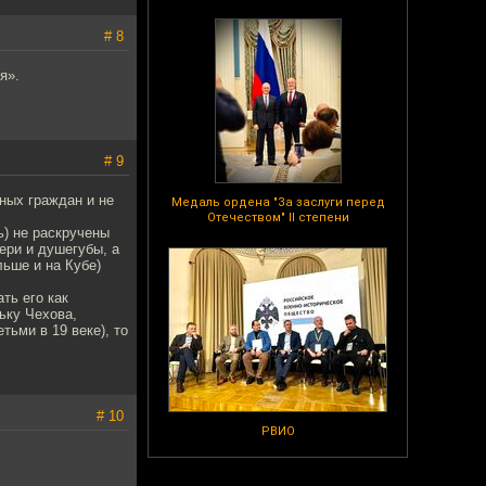
# 8
я».
# 9
ных граждан и не
Медаль ордена "За заслуги перед
Отечеством" II степени
ь) не раскручены
вери и душегубы, а
льше и на Кубе)
ть его как
ьку Чехова,
ьми в 19 веке), то
# 10
РВИО