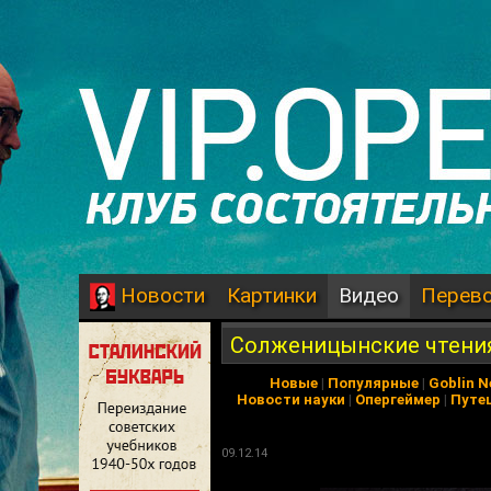
Картинки
Видео
Перев
Новости
Солженицынские чтения
Новые
|
Популярные
|
Goblin 
Новости науки
|
Опергеймер
|
Путе
09.12.14