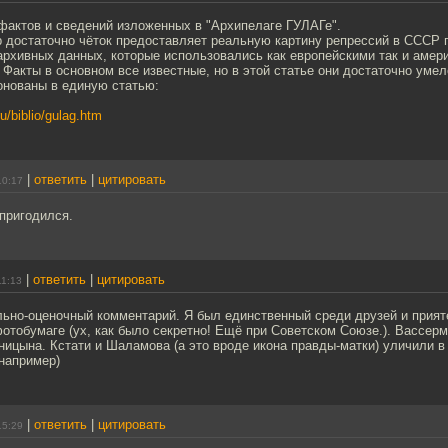
фактов и сведений изложенных в "Архипелаге ГУЛАГе".
р достаточно чёток предоставляет реальную картину репрессий в СССР 
архивных данных, которые использовались как европейскими так и амер
Факты в основном все известные, но в этой статье они достаточно умел
онованы в единую статью:
ru/biblio/gulag.htm
|
ответить
|
цитировать
10:17
пригодился.
|
ответить
|
цитировать
11:13
льно-оценочный комментарий. Я был единственный среди друзей и прият
тобумаге (ух, как было секретно! Ещё при Советском Союзе.). Вассерм
ицына. Кстати и Шаламова (а это вроде икона правды-матки) уличили в 
например)
|
ответить
|
цитировать
15:29