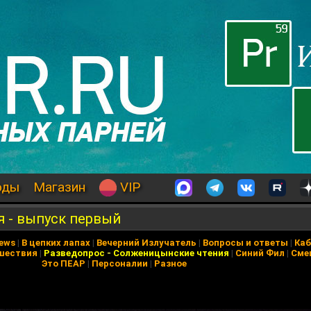
оды
Магазин
VIP
 - выпуск первый
News
|
В цепких лапах
|
Вечерний Излучатель
|
Вопросы и ответы
|
Каб
шествия
|
Разведопрос
-
Солженицынские чтения
|
Синий Фил
|
Сме
Это ПЕАР
|
Персоналии
|
Разное