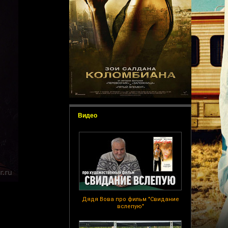
Видео
Дядя Вова про фильм "Свидание
вслепую"