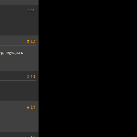
# 11
# 12
ур, идущий к
# 13
# 14