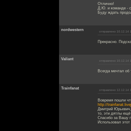
Отлично!
Д.Ю. и команде - 
Буду ждать продо
nordwestern
отправлено 10.12.14 
Прекрасно. Подска
Valiant
отправлено 10.12.14 
Всегда мечтал об 
Trainfanat
отправлено 12.12.14 
Вовремя пошли чт
http://trainfanat.li
Дмитрий Юрьевич, 
то, эти дятлы ещё
Спасибо за Вашу 
Использовал этот 