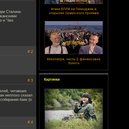
Атака БПЛА на Геленджик и
при Сталине.
открытие Ормузского пролива
иканскими
о и "без
# 2
Клеопатра, часть 2: финансовое
болото
Картинки
# 3
елей, читавших
ан неплохо сказал
собирании баек (о
# 4