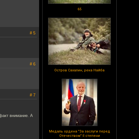
65
# 5
# 6
Остров Сахалин, река Найба
# 7
факт внимание. А
Медаль ордена "За заслуги перед
Отечеством" II степени