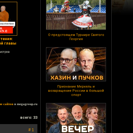
О предстоящем Турнире Святого
тения:
Георгия
ой главы
мотров
Признание Меркель и
возвращение России в большой
спорт
ие сайтов
в megagroup.ru
всего: 33
# 1