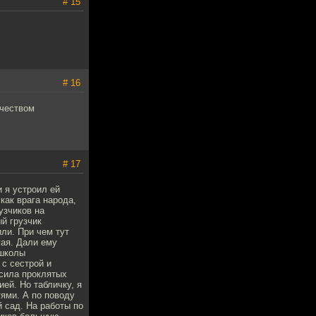
# 15
# 16
рчеством
# 17
и я устроил ей
как врага народа,
узчиков на
й грузчик
ли. При чем тут
гая. Дали ему
 школы
 с сестрой и
осила проклятых
ией. Но табличку, я
тями. А по поводу
й сад. На работы по