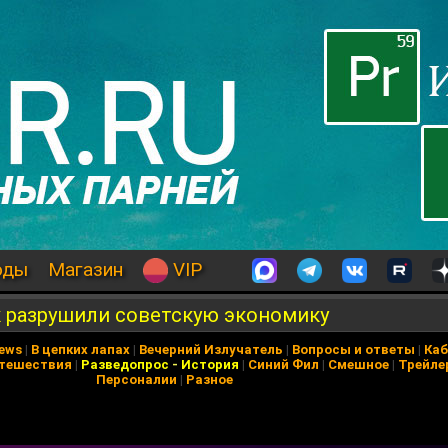
оды
Магазин
VIP
к разрушили советскую экономику
News
|
В цепких лапах
|
Вечерний Излучатель
|
Вопросы и ответы
|
Каб
тешествия
|
Разведопрос
-
История
|
Синий Фил
|
Смешное
|
Трейле
Персоналии
|
Разное