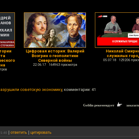
тории
Цифровая история: Валерий
Николай Смирн
ета
Возгрин о геополитике
служилых горо
ческого
Северной войны
05.07.18 129206 прос
ина
22.06.17 164963 просмотра
тров
разрушили советскую экономику
, комментарии: 41
Goblin рекомендует
заказат
|
ответить
|
цитировать
21:40