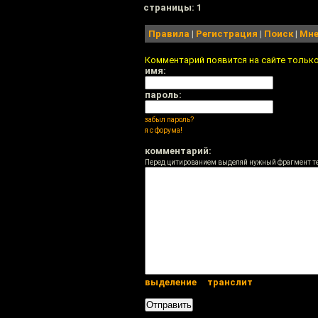
cтраницы: 1
Правила
|
Регистрация
|
Поиск
|
Мне
Комментарий появится на сайте тольк
имя:
пароль:
забыл пароль?
я с форума!
комментарий:
Перед цитированием выделяй нужный фрагмент т
выделение
транслит