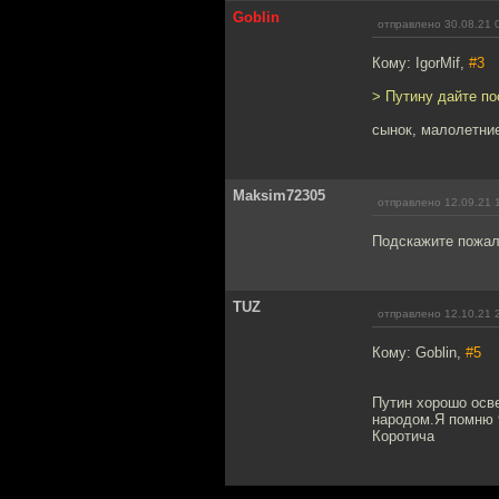
Goblin
отправлено 30.08.21 
Кому: IgorMif,
#3
> Путину дайте по
сынок, малолетни
Maksim72305
отправлено 12.09.21 
Подскажите пожалу
TUZ
отправлено 12.10.21 
Кому: Goblin,
#5
Путин хорошо осве
народом.Я помню 9
Коротича