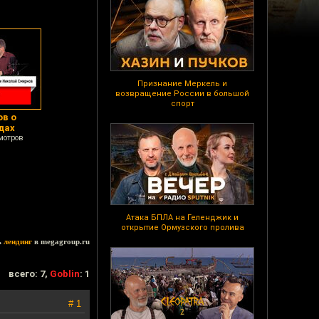
Признание Меркель и
возвращение России в большой
спорт
ов о
дах
мотров
Атака БПЛА на Геленджик и
открытие Ормузского пролива
ь
лендинг
в megagroup.ru
всего: 7,
Goblin
: 1
# 1