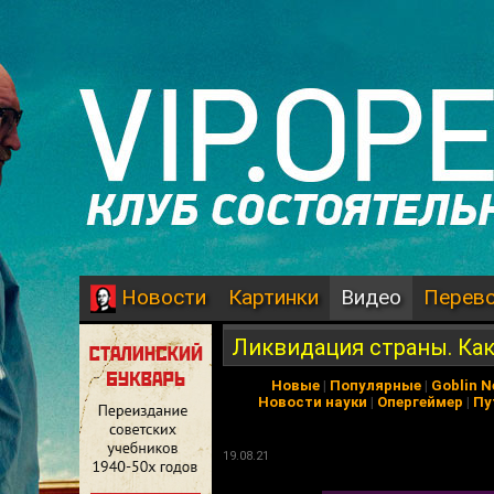
Картинки
Видео
Перев
Новости
Ликвидация страны. Ка
Новые
|
Популярные
|
Goblin 
Новости науки
|
Опергеймер
|
Пу
19.08.21