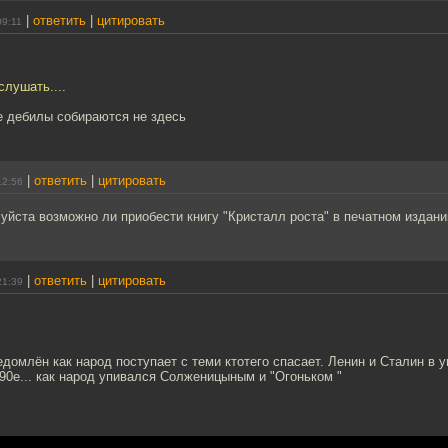
|
ответить
|
цитировать
09:11
слушать....
е дебилы собираются не здесь
|
ответить
|
цитировать
12:56
йста возможно ли приобести книгу "Кристалл роста" в печатном издани
|
ответить
|
цитировать
21:39
домлëн как народ поступает с теми ктотего спасает. Ленин и Сталин в 
0е... как народ упивался Солженицыным и "Огоньком "