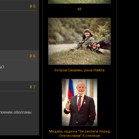
# 5
65
# 6
и?
Остров Сахалин, река Найба
# 7
упоении оболганы
Медаль ордена "За заслуги перед
Отечеством" II степени