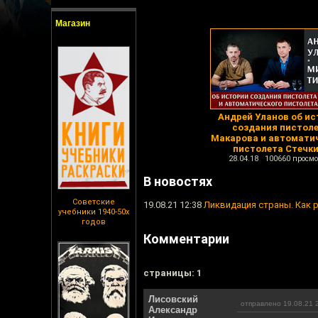
Магазин
Андрей Уланов об ис
создания пистол
Макарова и автомати
пистолета Стечк
28.04.18 100660 просмо
В новостях
Советские
19.08.21 12:38
Ликвидация страны. Как 
учебники 1940-50х
годов
Комментарии
cтраницы: 1
Лисовский
отправлено 19.08.21 
Александр