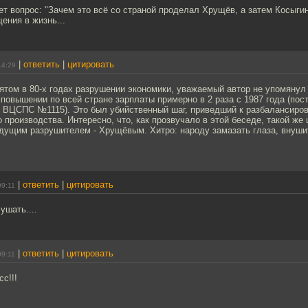
ет вопрос: "Зачем это всё со страной проделал Хрущёв, а затем Косыги
ения в жизнь...
|
ответить
|
цитировать
14:29
ятом в 80-х годах разрушении экономики, уважаемый автор не упомянул
 повышении по всей стране зарплаты примерно в 2 раза с 1987 года (по
ВЦСПС №1115). Это был убийственный шаг, приведший к разбалансиров
о производства. Интересно, что, как прозвучало в этой беседе, такой же
ущим разрушителем - Хрущёвым. Хитро: народу замазать глаза, внушить
|
ответить
|
цитировать
09:11
ушать....
|
ответить
|
цитировать
09:11
с!!!