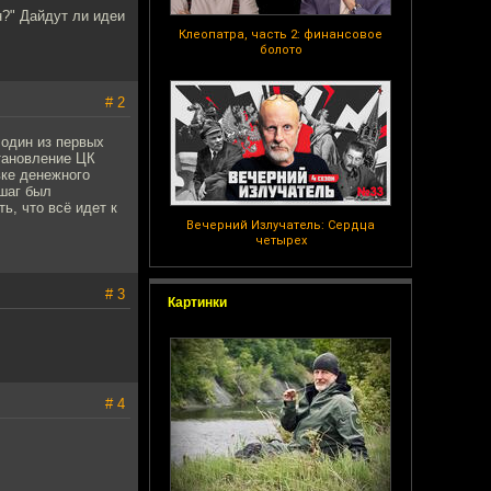
н?" Дайдут ли идеи
Клеопатра, часть 2: финансовое
болото
# 2
 один из первых
становление ЦК
ке денежного
 шаг был
, что всё идет к
Вечерний Излучатель: Сердца
четырех
# 3
Картинки
# 4