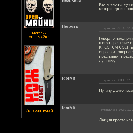
Иванович
Как и многих муча
авторов до воплощ
Петрова
отправлено 21.08.21 
Магазин
ОПЕРМАЙКИ
Говоря о предприн
шагов - решение о
КПСС, СМ СССР и 
спроса и товарног
предпринят предыд
лучшему.
IgorMif
отправлено 30.08.21 
Путину дайте посл
IgorMif
отправлено 30.08.21 
Империя ножей
Лекция просто клас