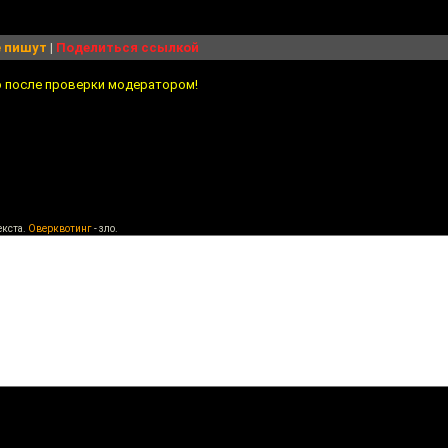
 пишут
|
Поделиться ссылкой
о после проверки модератором!
екста.
Оверквотинг
- зло.