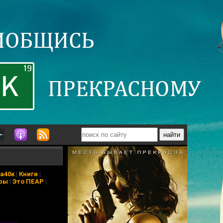
а40к
|
Книги
|
ры
|
Это ПЕАР
|