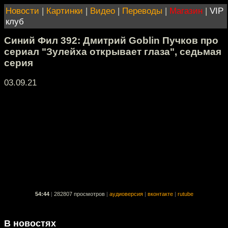
Новости
|
Картинки
|
Видео
|
Переводы
|
Магазин
|
VIP
клуб
Синий Фил 392: Дмитрий Goblin Пучков про
сериал "Зулейха открывает глаза", седьмая
серия
03.09.21
54:44
|
282807 просмотров
|
аудиоверсия
|
вконтакте
|
rutube
В новостях