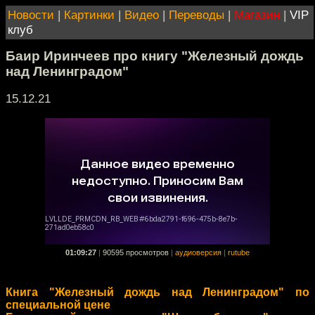
Новости
|
Картинки
|
Видео
|
Переводы
|
Магазин
|
VIP
клуб
Баир Иринчеев про книгу "Железный дождь
над Ленинградом"
15.12.21
01:09:27
|
90595 просмотров
|
аудиоверсия
|
rutube
Книга "Железный дождь над Ленинградом" по
специальной цене