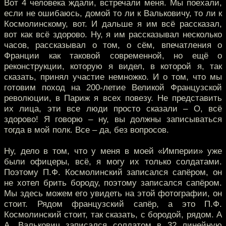
Вот 4 человека ждали, встречали меня. Мы поехали,
если не ошибаюсь, домой то ли к Вальковичу, то ли к
Космолинскому, вот. И дальше я им всё рассказал,
вот как всё здорово. Ну, я им рассказывал несколько
часов, рассказывал о том, о сём, впечатления о
Франции как таковой современной, но ещё о
реконструкции, которую я видел, в которой я, так
сказать, принял участие немножко. И о том, что мы
готовим поход на 200-летие Великой Французской
революции, в Париж я всех повезу. Не представить
их лица, эти все люди просто сказали – О, всё
здорово! Я говорю – ну, вы должны записываться
тогда в мой полк. Все – да, без вопросов.
Ну, дело в том, что у меня в моей «Империи» уже
были офицеры, всё, я могу их только солдатами.
Поэтому П.Ф. Космолинский записался сапёром, он
не хотел брить бороду, поэтому записался сапёром.
Мы здесь можем его увидеть на этой фотографии, он
стоит. Рядом французский сапёр, а это П.Ф.
Космолинский стоит, так сказать, с бородой, рядом. А
А. Валькович записался солдатом в 32 линейную