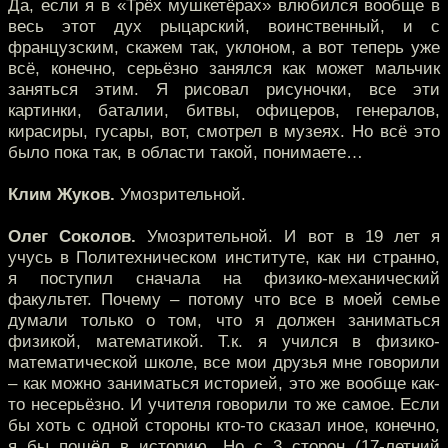
Да, если я в «Трёх мушкетёрах» влюбился вообще в
весь этот дух рыцарский, воинственный, и с
французским, скажем так, уклоном, а вот теперь уже
всё, конечно, серьёзно занялся как может мальчик
заняться этим. Я рисовал рисуночки, все эти
картинки, баталии, битвы, офицеров, генералов,
кирасиры, гусары, вот, смотрел в музеях. Но всё это
было пока так, в области такой, понимаете…
Клим Жуков.
Умозрительной.
Олег Соколов.
Умозрительной. И вот в 19 лет я
учусь в Политехническом институте, как ни странно,
я поступил сначала на физико-механический
факультет. Почему – потому что все в моей семье
думали только о том, что я должен заниматься
физикой, математикой. Т.к. я учился в физико-
математической школе, все мои друзья мне говорили
– как можно заниматься историей, это же вообще как-
то несерьёзно. И учителя говорили то же самое. Если
бы хоть с одной стороны кто-то сказал иное, конечно,
я бы пошёл в историю. Но с 3 сторон (17-летний