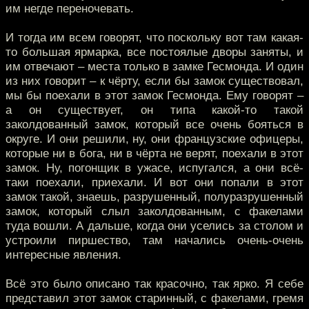
им негде переночевать.
И тогда им всем говорят, что поскольку вот там какая-
то большая ярмарка, все постоялые дворы заняты, и
им отвечают – места только в замке Гесмонда. И один
из них говорит – к чёрту, если бы замок существовал,
мы бы поехали в этот замок Гесмонда. Ему говорят –
а он существует, он типа какой-то такой
заколдованный замок, который все очень бояться в
округе. И они решили, ну, они французские офицеры,
которые ни в бога, ни в чёрта не верят, поехали в этот
замок. Ну, погонщик в ужасе, испугался, а они всё-
таки поехали, приехали. И вот они попали в этот
замок такой, знаешь, разрушенный, полуразрушенный
замок, который слыл заколдованным, с факелами
туда вошли. А дальше, когда они уселись за столом и
устроили пиршество, там начались очень-очень
интересные явления.
Всё это было описано так красочно, так ярко. Я себе
представил этот замок старинный, с факелами, гремя