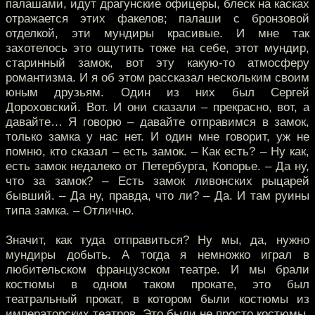
палашами, идут драгунские офицеры, блеск на касках
отражается этих факелов; палаши с бронзовой
отделкой, эти мундиры красивые. И мне так
захотелось это ощутить тоже на себе, этот мундир,
старинный замок, вот эту какую-то атмосферу
романтизма. И я об этом рассказал нескольким своим
юным друзьям. Один из них был Сергей
Дороховский. Вот. И они сказали – прекрасно, вот, а
давайте… Я говорю – давайте отправимся в замок,
только замка у нас нет. И один мне говорит, уж не
помню, кто сказал – есть замок. – Как есть? – Ну как,
есть замок недалеко от Петербурга, Копорье. – Да ну,
что за замок? – Есть замок ливонских рыцарей
бывший. – Да ну, правда, что ли? – Да. И там руины
типа замка. – Отлично.
Значит, как туда отправиться? Ну мы, да, нужно
мундиры добыть. А тогда я немножко играл в
любительском французском театре. И мы брали
костюмы в одном таком прокате, это был
театральный прокат, в котором были костюмы из
императорских театров. Это были не просто костюмы,