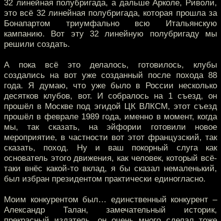
32 линейная полубригада, а дальше Арколе, Риволи,
это всё 32 линейная полубригада, которая прошла за
Бонапартом триумфально всю Итальянскую
кампанию. Вот эту 32 линейную полубригаду мы
решили создать.
А пока всё это делалось, готовилось, клубы
создались на вот уже созданный после похода 88
года. Я думаю, что уже было в России несколько
десятков клубов, вот. И собралось на 1 съезд, он
прошёл в Москве под эгидой ЦК ВЛКСМ, этот съезд
прошёл в феврале 1989 года, именно в момент, когда
мы, так сказать, на эйфории готовили новое
мероприятие, в частности вот этот французский, так
сказать, поход. Ну и ваш покорный слуга как
основатель этого движения, как человек, который всё-
таки внёс какой-то вклад, я бы сказал немаленький,
был избран президентом практически единогласно.
Моим конкурентом был… единственный конкурент –
Александр Талан, замечательный историк,
прекрасный издатель, он очень много сделал тоже