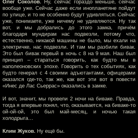
Олег Соколов.
Ну, сейчас гораздо меньше, сейчас
вообще уже. Сейчас даже если инопланетяне пойдут
по улице, и то не особенно будут удивляться. Сейчас
уже, понимаете, уже ничему не удивляются. Ну так
вот, и мы добрались до этого замка, причём
благодаря мундирам нас подвезли, потому что,
естественно, никакой машины не было, мы ехали на
электричке, нас подвезли. И там мы разбили бивак.
Это был бивак первый в ночь с 8 на 9 мая. Наш был
принцип – стараться говорить, как будто мы в
наполеоновских эпохе. Говорить о тех событиях, как
будто генерал с 4 своими адъютантами, офицерами
оказался где-то, так же, как вот эти вот в повести
«Инес де Лас Сьеррас» оказались в замке.
И вот, значит, мы провели 2 ночи на биваке. Правда,
тогда я впервые понял, что, оказывается, на биваке-то
ой-ой-ой, это был май-месяц, и ночью такая
холодрыга…
Клим Жуков.
Ну ещё бы.