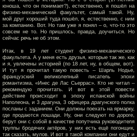
юноша, что он понимает?), естественно, я пошёл на
физико-механический факультет, самый такой. Ну,
мой друг хороший туда пошёл, я, естественно, с ним
за компанию. Вот. Но там уже я понял – о, что-то это
совсем не то. Но пришлось, правда, доучиться. Но
сейчас речь не об этом.
Итак, в 19 лет студент физико-механического
факультета. А у меня есть друзья, которые так же, как
и я, увлечены историей (по 18 лет, ну, в общем, вот).
И тут я прочитал такую повесть – Шарль Нодье,
французский великолепный писатель эпохи
романтизма, «Инес де Лас Сьеррас». Кто не читал –
рекомендую прочитать. И вот в этой повести
действие происходит в эпоху испанской войны
Наполеона, и 3 драгуна, 3 офицера драгунского полка
посланы с заданием. Они должны поехать на ярмарку,
где продаются лошади. Ну, они следуют по дороге,
берут они с собой в качестве попутчика руководителя
труппы бродячих актёров, у них есть ещё погонщик,
так сказать, мулов. И вот в такой компании они едут и