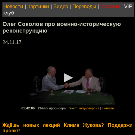
Новости
|
Картинки
|
Видео
|
Переводы
|
Магазин
|
VIP
клуб
Олег Соколов про военно-историческую
реконструкцию
24.11.17
01:42:06
|
134992 просмотра
|
текст
|
аудиоверсия
|
скачать
Ждёшь новых лекций Клима Жукова? Поддержи
проект!