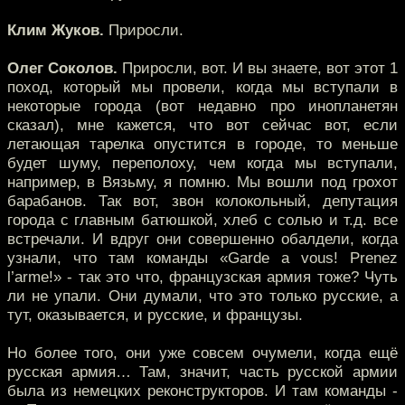
Клим Жуков.
Приросли.
Олег Соколов.
Приросли, вот. И вы знаете, вот этот 1
поход, который мы провели, когда мы вступали в
некоторые города (вот недавно про инопланетян
сказал), мне кажется, что вот сейчас вот, если
летающая тарелка опустится в городе, то меньше
будет шуму, переполоху, чем когда мы вступали,
например, в Вязьму, я помню. Мы вошли под грохот
барабанов. Так вот, звон колокольный, депутация
города с главным батюшкой, хлеб с солью и т.д. все
встречали. И вдруг они совершенно обалдели, когда
узнали, что там команды «Garde a vous! Prenez
l’arme!» - так это что, французская армия тоже? Чуть
ли не упали. Они думали, что это только русские, а
тут, оказывается, и русские, и французы.
Но более того, они уже совсем очумели, когда ещё
русская армия… Там, значит, часть русской армии
была из немецких реконструкторов. И там команды -