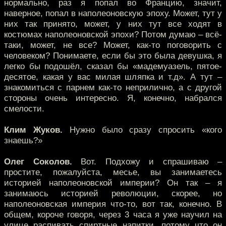
нормально, раз я попал во Францию, значит,
наверное, попал в наполеоновскую эпоху. Может, тут у
них так принято, может, у них тут все ходят в
костюмах наполеоновской эпохи? Потом думаю – всё-
таки, может, не все? Может, как-то поговорить с
человеком? Понимаете, если бы это была девушка, я
легко бы подошёл, сказал бы «мадемуазель, пятое-
десятое, какая у вас милая шляпка и т.д». А тут –
знакомиться с парнем как-то неприлично, а с другой
стороны очень интересно. Я, конечно, набрался
смелости.
Клим Жуков.
Нужно было сразу спросить «кого
знаешь?»
Олег Соколов.
Вот. Подхожу и спрашиваю –
простите, пожалуйста, месье, вы занимаетесь
историей наполеоновской империи? Он так – я
занимаюсь историей революции, скорее, но
наполеоновская империя что-то, вот так, конечно. В
общем, короче говоря, через 3 часа я уже научил на
улице распивать спиртные напитки, потому что он