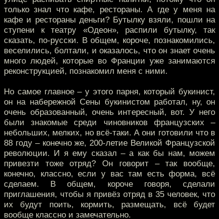
только знал что кафе, рестораны. А где у меня на
кафе и рестораны деньги? Бутылку взяли, пошли на
ступени к театру «Одеон», распили бутылку, так
сказать, по-русски. В общем, короче, познакомились,
веселились, болтали, и оказалось, что он знает очень
много людей, которые во Франции уже занимаются
реконструкцией, познакомил меня с ними.
Но самое главное – у этого парня, который букинист,
он на набережной Сены букинистом работал, ну, он
очень образованный, очень интересный, вот. У него
были знакомые среди чиновников французских –
небольших, мелких, но всё-таки. А они готовили что в
88 году – конечно же, 200-летие Великой Французской
революции. И я ему сказал – а как бы нам, можем
привезти тоже отряд? Он говорит – так вообще,
конечно, классно, если у вас там есть форма, всё
сделаем. В общем, короче говоря, сделали
приглашения, чтобы я привёз отряд в 35 человек, что
их будут поить, кормить, размещать, всё будет
вообще классно и замечательно.