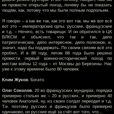
не провести открытый поход, почему бы не показать
людям, как, потому что мы были полным подпольем.
Я говорю – а как же так, как это вот так, мы же вот всё
вот это – императорские орлы, русские, французские
и т.д. – Ничего, есть товарищи. И он обратился в ЦК
ВЛКСМ и объяснил, что так и так, дело
патриотические, дело интересное, дело полезное, и,
значит, надо бы поддержать. По своим связям всё это
пробил. И в 88 году, летом 88 года было решено
провести первый военно-исторический поход по
местам войны 12 года – от Москвы до Березины. Нас
уже к этому времени было 80 человек.
Клим Жуков.
Богато.
Олег Соколов.
20 во французских мундирах, порядка
примерно столько же – 20 в русских, и примерно 40
человек Анатолий, ну, из своих солдат переодел и т.д.
Т.е. поэтому русских и французов было примерно
одинаково, но русские ещё за счёт вот того, что…