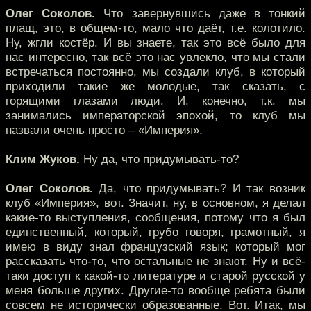
Олег Соколов.
Что завернувшись даже в тонкий
плащ, это, в общем-то, мало что даёт, т.е. колотило.
Ну, жгли костёр. И вы знаете, так это всё было для
нас интересно, так всё это нас увлекло, что мы стали
встречаться постоянно, мы создали клуб, в который
приходили такие же молодые, так сказать, с
горящими глазами люди. И, конечно, т.к. мы
занимались императорской эпохой, то клуб мы
назвали очень просто – «Империя».
Клим Жуков.
Ну да, что придумывать-то?
Олег Соколов.
Да, что придумывать? И так возник
клуб «Империя», вот. Значит, ну, в основном, я делал
какие-то выступления, сообщения, потому что я был
единственный, который, грубо говоря, грамотный, я
имею в виду знал французский язык; который мог
рассказать что-то, что остальные не знают. Ну и всё-
таки доступ к какой-то литературе и старой русской у
меня больше других. Другие-то вообще ребята были
совсем не исторически образованные. Вот. Итак, мы