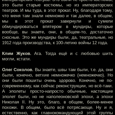
это были старые костюмы, но из императорских
театров. И мы туда, в этот прокат. Ну, благодаря тому,
что меня там знали немножко и так далее, в общем,
мы в этот прокат завернули и сумели
обмундироваться впятером в мундиры, которые
вообще, вы знаете, они, в общем-то, достаточно
сносные. Это же мундиры были, да, театральные, но
1912 года производства, к 100-летию войны 12 года.
Клим Жуков.
Ага. Тогда ещё и с любовью шить
могли, кстати.
Олег Соколов.
Вы знаете, швы там были, т.е. да, они
были, конечно, ветхие немножечко (немножечко). Но
они были пошиты очень здорово. Конечно, не по-
современному, как сейчас реконструкции, но всё-таки.
А эполеты просто-напросто обычные, настоящие
эполет были, но не наполеоновской эпохи, а эпохи
Николая II. Ну это, благо, в общем, более-менее
похожи. В общем, было всё потрясающе. Ну и я,
естественно, как главнокомандующий этой группы