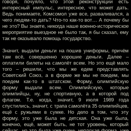
говоря, почуяло, что этой реконструкции есть
интересный импульс, интересное, что может дать.
Ведь понимаете, Комсомол уже все, разваливался, а
чего людям-то дать? Что-то как-то вот… А почему бы
не это? Вы знаете, никогда наше военно-историческое
мероприятие выездное не было так, я бы сказал, ему
так не оказывало помощь государство.
Значит, выдали деньги на пошив униформы, причём
там всё, совершенно хорошие деньги. Далее –
оплатили билеты на самолёт всем. Но это ещё мало
того – решили, что мы же едем представлять
Советский Союз, а в форме же мы не поедем, мы
поедем как-то в штатском. Форму, олимпийскую
форму выдали всем. Олимпийскую, которые
олимпийцы, ну, не спортивную, а в которой под
флагом. Т.е. когда, значит, 9 июля 1989 года
спустились, значит, с трапа самолёта 35 олимпийцев,
ещё с ружьями в сумке. Но дело в том, что эту
форму, это уже была не детская. Она уже была,
конечно, ещё, может быть, не тот уровень, который
сейчас, но это была уже очень неплохая форма, уже