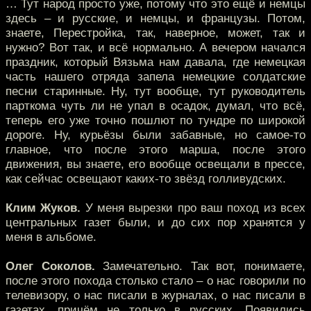
… Тут народ просто уже, потому что это ещё и немцы
здесь – и русские, и немцы, и французы. Потом,
знаете, Перестройка, так, наверное, может, так и
нужно? Вот так, и всё нормально. А вечером начался
праздник, который Вязьма нам давала, где немецкая
часть нашего отряда запела немецкие солдатские
песни старинные. Ну, тут вообще, тут руководитель
парткома чуть ли не упал в осадок, думал, что всё,
теперь его уже точно пошлют по тундре по широкой
дороге. Ну, курьёзы были забавные, но самое-то
главное, что после этого марша, после этого
движения, вы знаете, его вообще освещали в прессе,
как сейчас освещают каких-то звёзд голливудских.
Клим Жуков.
У меня вырезки про ваш поход из всех
центральных газет были, и до сих пор хранятся у
меня в альбоме.
Олег Соколов.
Замечательно. Так вот, понимаете,
после этого похода столько стало – о нас говорили по
телевизору, о нас писали в журналах, о нас писали в
газетах, причём не только в русских. Появились