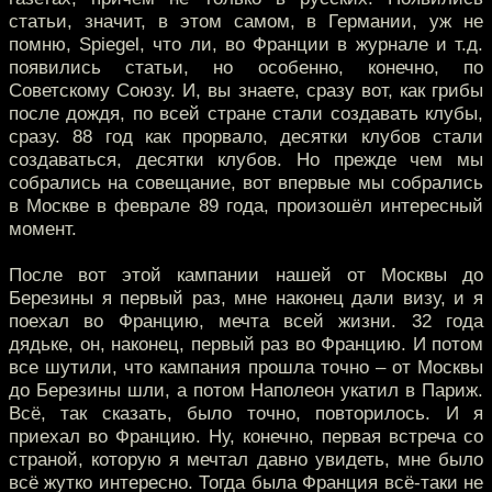
статьи, значит, в этом самом, в Германии, уж не
помню, Spiegel, что ли, во Франции в журнале и т.д.
появились статьи, но особенно, конечно, по
Советскому Союзу. И, вы знаете, сразу вот, как грибы
после дождя, по всей стране стали создавать клубы,
сразу. 88 год как прорвало, десятки клубов стали
создаваться, десятки клубов. Но прежде чем мы
собрались на совещание, вот впервые мы собрались
в Москве в феврале 89 года, произошёл интересный
момент.
После вот этой кампании нашей от Москвы до
Березины я первый раз, мне наконец дали визу, и я
поехал во Францию, мечта всей жизни. 32 года
дядьке, он, наконец, первый раз во Францию. И потом
все шутили, что кампания прошла точно – от Москвы
до Березины шли, а потом Наполеон укатил в Париж.
Всё, так сказать, было точно, повторилось. И я
приехал во Францию. Ну, конечно, первая встреча со
страной, которую я мечтал давно увидеть, мне было
всё жутко интересно. Тогда была Франция всё-таки не