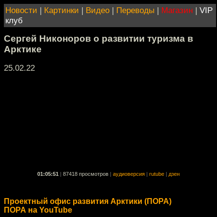
Новости
|
Картинки
|
Видео
|
Переводы
|
Магазин
|
VIP
клуб
Сергей Никоноров о развитии туризма в
Арктике
25.02.22
01:05:51
|
87418 просмотров
|
аудиоверсия
|
rutube
|
дзен
Проектный офис развития Арктики (ПОРА)
ПОРА на YouTube