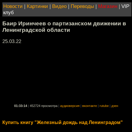
Новости
|
Картинки
|
Видео
|
Переводы
|
Магазин
|
VIP
клуб
Баир Иринчеев о партизанском движении в
Ленинградской области
25.03.22
01:33:14
|
452724 просмотра
|
аудиоверсия
|
вконтакте
|
rutube
|
дзен
Купить книгу "Железный дождь над Ленинградом"