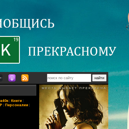
а40к
|
Книги
|
АР
|
Персоналии
|