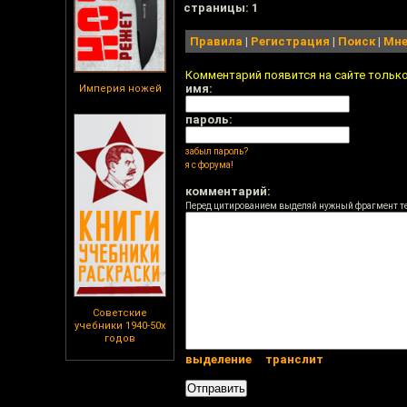
cтраницы: 1
Правила
|
Регистрация
|
Поиск
|
Мне
Комментарий появится на сайте тольк
имя:
Империя ножей
пароль:
забыл пароль?
я с форума!
комментарий:
Перед цитированием выделяй нужный фрагмент т
Советские
учебники 1940-50х
годов
выделение
транслит