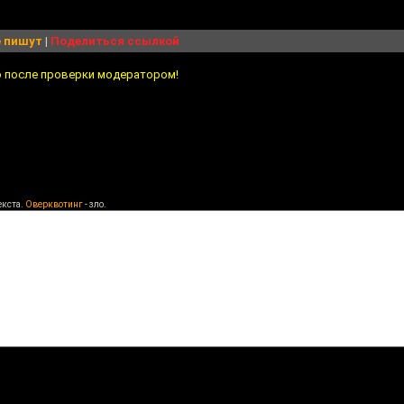
 пишут
|
Поделиться ссылкой
о после проверки модератором!
екста.
Оверквотинг
- зло.