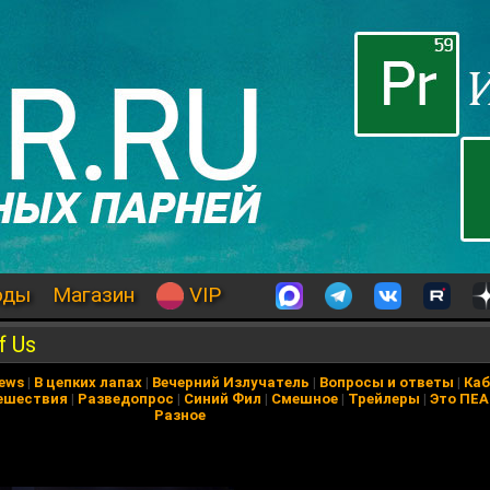
оды
Магазин
VIP
f Us
News
|
В цепких лапах
|
Вечерний Излучатель
|
Вопросы и ответы
|
Каб
ешествия
|
Разведопрос
|
Синий Фил
|
Смешное
|
Трейлеры
|
Это ПЕ
Разное