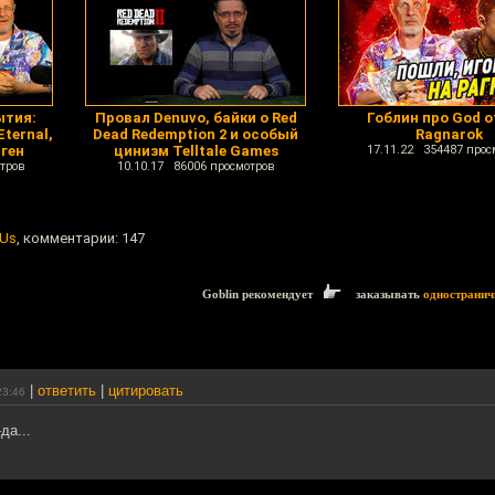
ытия:
Провал Denuvo, байки о Red
Гоблин про God o
ternal,
Dead Redemption 2 и особый
Ragnarok
-ген
цинизм Telltale Games
17.11.22 354487 прос
тров
10.10.17 86006 просмотров
 Us
, комментарии: 147
Goblin рекомендует
заказывать
одностранич
|
ответить
|
цитировать
23:46
да...