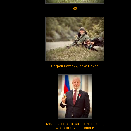
65
Остров Сахалин, река Найба
Медаль ордена "За заслуги перед
Отечеством" II степени