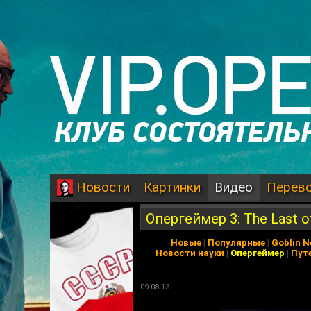
Картинки
Видео
Перев
Новости
Опергеймер 3: The Last o
Новые
|
Популярные
|
Goblin 
Новости науки
|
Опергеймер
|
Пут
09.08.13