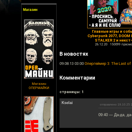
Магазин
Главные игры и соб
Cyberpunk 2077, DOOM E
STALKER 2 и некст
26.12.20 150099 просмо
В новостях
09.08.13 03:00
Опергеймер 3: The Last of
Комментарии
Магазин
ОПЕРМАЙКИ
cтраницы: 1
Kselai
отправлено 19.10.25 
09:40 — Да-да, да-