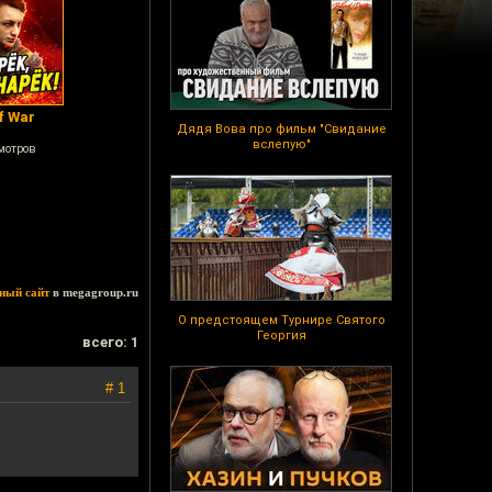
f War
Дядя Вова про фильм "Свидание
вслепую"
мотров
ный сайт
в megagroup.ru
О предстоящем Турнире Святого
Георгия
всего: 1
# 1