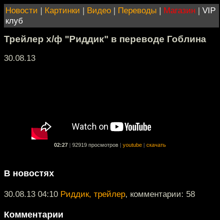
Новости
|
Картинки
|
Видео
|
Переводы
|
Магазин
|
VIP
клуб
Трейлер х/ф "Риддик" в переводе Гоблина
30.08.13
02:27
|
92919 просмотров
|
youtube
|
скачать
В новостях
30.08.13 04:10
Риддик, трейлер
, комментарии: 58
Комментарии