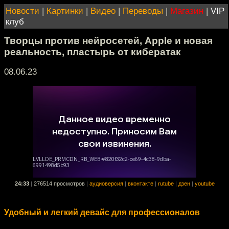
Новости
|
Картинки
|
Видео
|
Переводы
|
Магазин
|
VIP
клуб
Творцы против нейросетей, Apple и новая
реальность, пластырь от кибератак
08.06.23
24:33
|
276514 просмотров
|
аудиоверсия
|
вконтакте
|
rutube
|
дзен
|
youtube
Удобный и легкий девайс для профессионалов