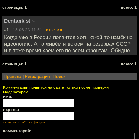
cтраницы: 1
всего: 1
Dentankist
»
#1 |
13.06.23 11:51
|
ответить
Когда уже в России появится хоть какой-то намёк на
идеологию. А то живём и воюем на резервах СССР
и в тоже время хаем его по всем фронтам. Обидно.
cтраницы: 1
всего: 1
Правила
|
Регистрация
|
Поиск
Комментарий появится на сайте только после проверки
модератором!
имя:
пароль:
забыл пароль?
|
я с форума
комментарий: