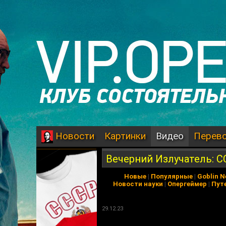
Картинки
Видео
Перев
Новости
Вечерний Излучатель: С
Новые
|
Популярные
|
Goblin 
Новости науки
|
Опергеймер
|
Пут
29.12.23