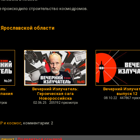
зе происходило строительство космодромов.
 Ярославской области
ль:
Вечерний Излучатель:
Вечерний Излучат
мпания
Героическая сага
выпуск 12
Новороссийска
08.10.22 447867 прос
тров
02.06.25 205192 просмотра
СР и космос
, комментарии: 2
 пишут
|
Поделиться ссылкой