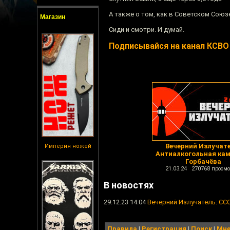
А также о том, как в Советском Сою
Магазин
Сиди и смотри. И думай.
Подписывайся на канал КСВО
Вечерний Излучате
Империя ножей
Антиалкогольная ка
Горбачёва
21.03.24 270768 просмо
В новостях
29.12.23 14:04
Вечерний Излучатель: СС
Правила
|
Регистрация
|
Поиск
|
Мне