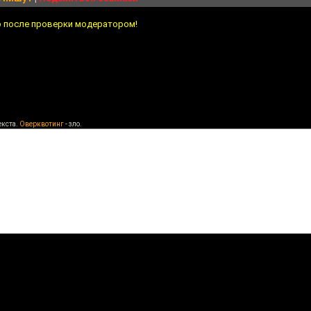
о после проверки модератором!
екста.
Оверквотинг
- зло.