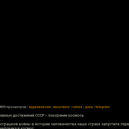
9859 просмотров
|
аудиоверсия
|
вконтакте
|
rutube
|
дзен
|
telegram
главных достижений СССР – покорении космоса.
й страшной войны в истории человечества наша страна запустила пер
 человека в космос.