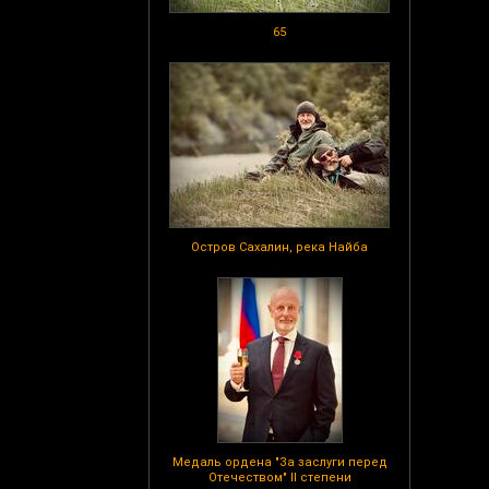
65
Остров Сахалин, река Найба
Медаль ордена "За заслуги перед
Отечеством" II степени