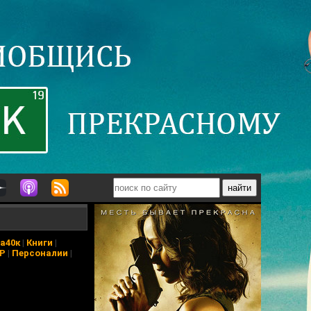
а40к
|
Книги
|
АР
|
Персоналии
|