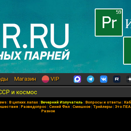
оды
Магазин
VIP
ССР и космос
News
|
В цепких лапах
|
Вечерний Излучатель
|
Вопросы и ответы
|
Каб
ешествия
|
Разведопрос
|
Синий Фил
|
Смешное
|
Трейлеры
|
Это ПЕ
Разное