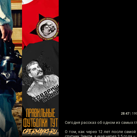
28:47
|
19
Сегодня рассказ об одном из самых 
О том, как через 12 лет после само
спутник Земли, а ещё через 3,5 года –