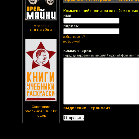
Комментарий появится на сайте тольк
имя:
пароль:
Магазин
ОПЕРМАЙКИ
забыл пароль?
я с форума!
комментарий:
Перед цитированием выделяй нужный фрагмент т
Советские
выделение
транслит
учебники 1940-50х
годов