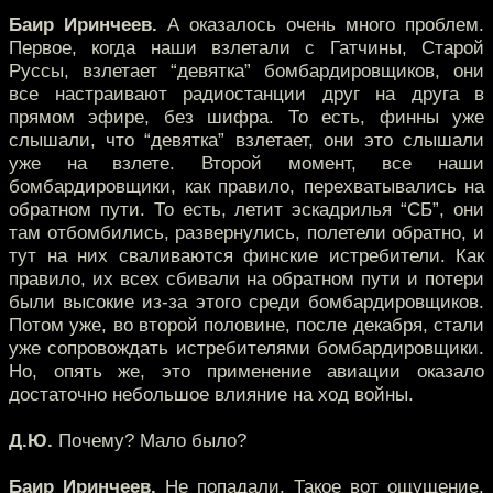
Баир Иринчеев.
А оказалось очень много проблем.
Первое, когда наши взлетали с Гатчины, Старой
Руссы, взлетает “девятка” бомбардировщиков, они
все настраивают радиостанции друг на друга в
прямом эфире, без шифра. То есть, финны уже
слышали, что “девятка” взлетает, они это слышали
уже на взлете. Второй момент, все наши
бомбардировщики, как правило, перехватывались на
обратном пути. То есть, летит эскадрилья “СБ”, они
там отбомбились, развернулись, полетели обратно, и
тут на них сваливаются финские истребители. Как
правило, их всех сбивали на обратном пути и потери
были высокие из-за этого среди бомбардировщиков.
Потом уже, во второй половине, после декабря, стали
уже сопровождать истребителями бомбардировщики.
Но, опять же, это применение авиации оказало
достаточно небольшое влияние на ход войны.
Д.Ю.
Почему? Мало было?
Баир Иринчеев.
Не попадали. Такое вот ощущение,