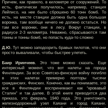
Причем, как правило, в километре от сооружений. То
есть, фактически получилось, например, станция
Лейписо, на нее было сброшено 60 тонн бомб. То
есть, на месте станции должна быть одна большая
воронка, там вообще ничего не должно остаться. Но
там все воронки, они в лесу. Вокруг станции, в
радиусе 2-3 километра. Неважно, сбрасываются там
тонны и тонны бомб, но попасть куда-то сложно
Д.Ю.
Тут можно заподозрить бравых пилотов, что они
просто вываливали, чтобы быстрее улететь.
Баир Иринчеев.
Это тоже можно сказать. Еще
интересный момент, что вот налеты на города
Финляндии. За всю Советско-финскую войну погибло
в этих налетах примерно полторы тысячи
гражданских. Финских. Конечно, как вы понимаете, это
все в Финляндии воспринимают как “кровавый
Сталин” и так далее. В этой книге приводится два
приказа, это февраль 1940 года. Это уничтожить
железнодорожный узел Каяани и город Каяани.