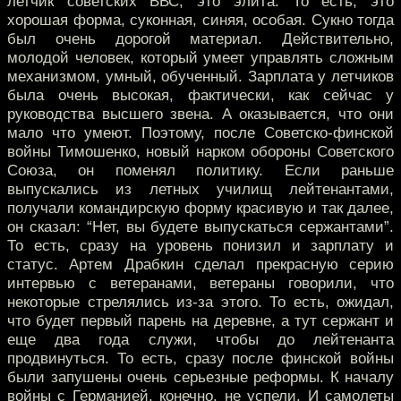
летчик советских ВВС, это элита. То есть, это
хорошая форма, суконная, синяя, особая. Сукно тогда
был очень дорогой материал. Действительно,
молодой человек, который умеет управлять сложным
механизмом, умный, обученный. Зарплата у летчиков
была очень высокая, фактически, как сейчас у
руководства высшего звена. А оказывается, что они
мало что умеют. Поэтому, после Советско-финской
войны Тимошенко, новый нарком обороны Советского
Союза, он поменял политику. Если раньше
выпускались из летных училищ лейтенантами,
получали командирскую форму красивую и так далее,
он сказал: “Нет, вы будете выпускаться сержантами”.
То есть, сразу на уровень понизил и зарплату и
статус. Артем Драбкин сделал прекрасную серию
интервью с ветеранами, ветераны говорили, что
некоторые стрелялись из-за этого. То есть, ожидал,
что будет первый парень на деревне, а тут сержант и
еще два года служи, чтобы до лейтенанта
продвинуться. То есть, сразу после финской войны
были запушены очень серьезные реформы. К началу
войны с Германией, конечно, не успели. И самолеты