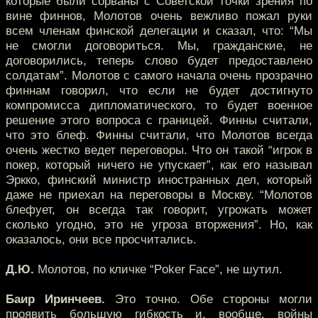
которые были сорваны с Советской точки зрения по
вине финнов, Молотов очень вежливо пожал руки
всем членам финской делегации и сказал, что: “Мы
не смогли договориться. Мы, гражданские, не
договорились, теперь слово будет предоставлено
солдатам”. Молотов с самого начала очень прозрачно
финнам говорил, что если не будет достигнуто
компромисса дипломатического, то будет военное
решение этого вопроса с границей. Финны считали,
что это блеф. Финны считали, что Молотов всегда
очень жестко ведет переговоры. Что он такой “игрок в
покер, который ничего не упускает”, как его называл
Эркко, финский министр иностранных дел, который
даже не приехал на переговоры в Москву. “Молотов
блефует, он всегда так говорит, угрожать может
сколько угодно, это не угроза вторжения”. Но, как
оказалось, они все просчитались.
Д.Ю.
Молотов, по кличке “Poker Face”, не шутил.
Баир Иринчеев.
Это точно. Обе стороны могли
проявить большую гибкость и, вообще, войны