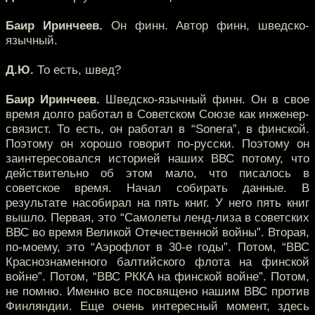
Баир Иринчеев.
Он финн. Автор финн, шведско-
язычный.
Д.Ю.
То есть, швед?
Баир Иринчеев.
Шведско-язычный финн. Он в свое
время долго работал в Советском Союзе как инженер-
связист. То есть, он работал в “Sonera”, в финской.
Поэтому он хорошо говорит по-русски. Поэтому он
заинтересовался историей наших ВВС потому, что
действительно об этом мало, что писалось в
советское время. Начал собирать данные. В
результате насобирал на пять книг. У него пять книг
вышло. Первая, это “Самолеты ленд-лиза в советских
ВВС во время Великой Отечественной войны”. Вторая,
по-моему, это “Аэрофлот в 30-е годы”. Потом, “ВВС
Краснознаменного балтийского флота на финской
войне”. Потом, “ВВС РККА на финской войне”. Потом,
не помню. Именно все посвящено нашим ВВС против
Финляндии. Еще очень интересный момент, здесь