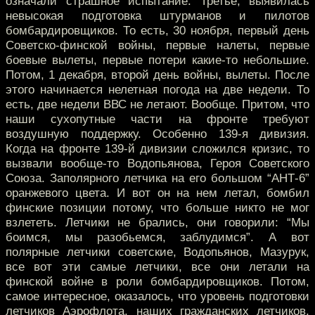
означали страшное испытание. Третье, выявилась
невысокая подготовка штурманов и пилотов
бомбардировщиков. То есть, 30 ноября, первый день
Советско-финской войны, первые налеты, первые
боевые вылеты, первые потери какие-то небольшие.
Потом, 1 декабря, второй день войны, вылеты. После
этого начинается нелетная погода на две недели. То
есть, две недели ВВС не летают. Вообще. Притом, что
наши сухопутные части на фронте требуют
воздушную поддержку. Особенно 139-я дивизия.
Когда на фронте 139-й дивизии сложился кризис, то
вызвали вообще-то Водопьянова, Героя Советского
Союза. Заполярного летчика на его большом “АНТ-6”
оранжевого цвета. И вот он на нем летал, бомбил
финские позиции потому, что больше никто не мог
взлететь. Летчики не брались, они говорили: “Мы
боимся, мы разобьемся, заблудимся”. А вот
полярные летчики советские, Водопьянов, Мазурук,
все вот эти самые летчики, все они летали на
финской войне в роли бомбардировщиков. Потом,
самое интересное, оказалось, что уровень подготовки
летчиков Аэрофлота, наших гражданских летчиков,