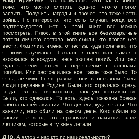
Баир Иринчеев.
Это нормально. Это часть войны
тоже, что можно слетать куда-то, что-то потом
заявить. Получить награды и прочее, это тоже часть
войны. Но интересно, что есть случаи, когда все
подтверждается. Вот в этой книге все можно
посмотреть. Плюс, в этой книге все безвозвратные
потери личного состава, кого сбили, кто пропал без
вести. Фамилии, имена, отчества, куда полетели, что
с ними случилось. Попали в плен или самолет
взорвался в воздухе, весь экипаж погиб. Или они
куда-то сели, потом в перестрелке с финнами
погибли. Или застрелились все, такое тоже было. То
есть, летчики были разные, они в основном были
люди преданные Родине. Были, кто стрелялся сразу,
когда сел на территорию, занятую противником.
Были, кто сдавался. То есть, здесь показана боевая
работа нашей авиации. Что делали, куда летали. Что
заявили, кого сбили на самом деле. Кого сбили из
наших. То есть, это справочник и памятник всем
летчикам, которые в ту зиму летали.
Д.Ю.
А автор у нас кто по национальности?