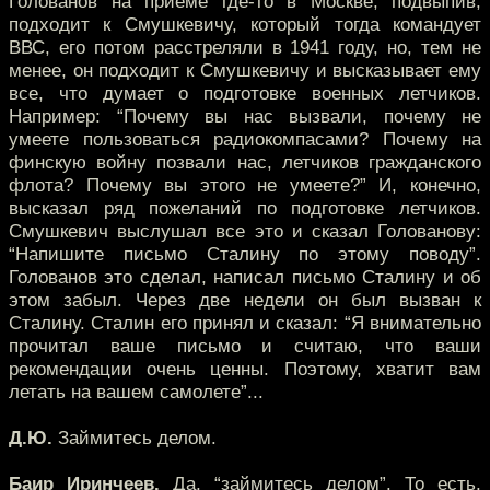
Голованов на приеме где-то в Москве, подвыпив,
подходит к Смушкевичу, который тогда командует
ВВС, его потом расстреляли в 1941 году, но, тем не
менее, он подходит к Смушкевичу и высказывает ему
все, что думает о подготовке военных летчиков.
Например: “Почему вы нас вызвали, почему не
умеете пользоваться радиокомпасами? Почему на
финскую войну позвали нас, летчиков гражданского
флота? Почему вы этого не умеете?” И, конечно,
высказал ряд пожеланий по подготовке летчиков.
Смушкевич выслушал все это и сказал Голованову:
“Напишите письмо Сталину по этому поводу”.
Голованов это сделал, написал письмо Сталину и об
этом забыл. Через две недели он был вызван к
Сталину. Сталин его принял и сказал: “Я внимательно
прочитал ваше письмо и считаю, что ваши
рекомендации очень ценны. Поэтому, хватит вам
летать на вашем самолете”...
Д.Ю.
Займитесь делом.
Баир Иринчеев.
Да, “займитесь делом”. То есть,