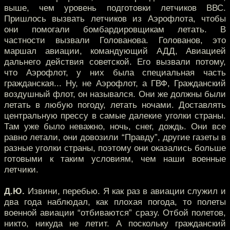
выше, чем уровень подготовки летчиков ВВС.
Пришлось вызвать летчиков из Аэрофлота, чтобы
они помогали бомбардировщикам летать. В
частности вызвали Голованова. Голованов, это
маршал авиации, командующий АДД, Авиацией
дальнего действия советской. Его вызвали потому,
что Аэрофлот, у них была специальная часть
гражданская... Ну, не Аэрофлот, а ГВФ, Гражданский
воздушный флот, он назывался. Они же должны были
летать в любую погоду, летать ночами. Доставлять
центральную прессу в самые далекие уголки страны.
Там уже было неважно, ночь, снег, дождь. Они все
равно летали, они довозили “Правду”, другие газеты в
разные уголки страны, поэтому они оказались больше
готовыми к таким условиям, чем наши военные
летчики.
Д.Ю.
Извини, перебью. Я как раз в авиации служил и
два года наблюдал, как плохая погода, то полеты
военной авиации “отбиваются” сразу. Отбой полетов,
никто, никуда не летит. А поскольку гражданский