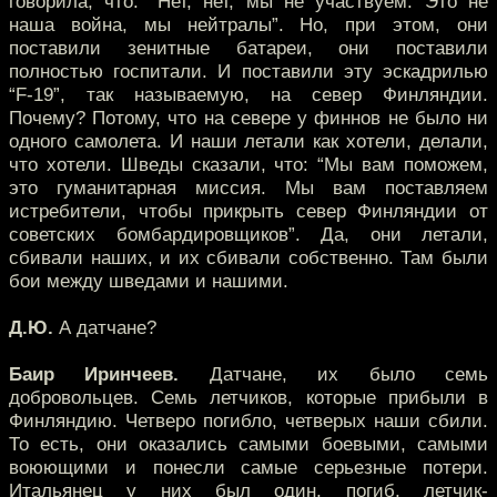
говорила, что: “Нет, нет, мы не участвуем. Это не
наша война, мы нейтралы”. Но, при этом, они
поставили зенитные батареи, они поставили
полностью госпитали. И поставили эту эскадрилью
“F-19”, так называемую, на север Финляндии.
Почему? Потому, что на севере у финнов не было ни
одного самолета. И наши летали как хотели, делали,
что хотели. Шведы сказали, что: “Мы вам поможем,
это гуманитарная миссия. Мы вам поставляем
истребители, чтобы прикрыть север Финляндии от
советских бомбардировщиков”. Да, они летали,
сбивали наших, и их сбивали собственно. Там были
бои между шведами и нашими.
Д.Ю.
А датчане?
Баир Иринчеев.
Датчане, их было семь
добровольцев. Семь летчиков, которые прибыли в
Финляндию. Четверо погибло, четверых наши сбили.
То есть, они оказались самыми боевыми, самыми
воюющими и понесли самые серьезные потери.
Итальянец у них был один, погиб, летчик-