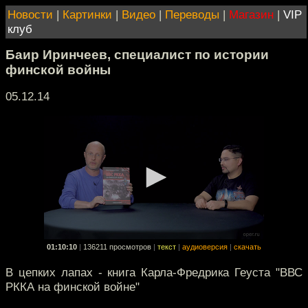
Новости
|
Картинки
|
Видео
|
Переводы
|
Магазин
|
VIP
клуб
Баир Иринчеев, специалист по истории
финской войны
05.12.14
01:10:10
|
136211 просмотров
|
текст
|
аудиоверсия
|
скачать
В цепких лапах - книга Карла-Фредрика Геуста "ВВС
РККА на финской войне"