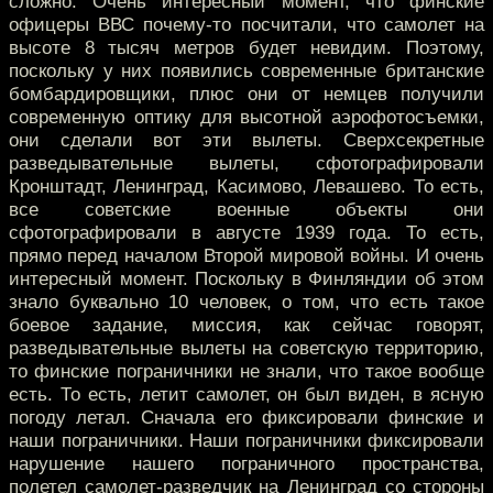
сложно. Очень интересный момент, что финские
офицеры ВВС почему-то посчитали, что самолет на
высоте 8 тысяч метров будет невидим. Поэтому,
поскольку у них появились современные британские
бомбардировщики, плюс они от немцев получили
современную оптику для высотной аэрофотосъемки,
они сделали вот эти вылеты. Сверхсекретные
разведывательные вылеты, сфотографировали
Кронштадт, Ленинград, Касимово, Левашево. То есть,
все советские военные объекты они
сфотографировали в августе 1939 года. То есть,
прямо перед началом Второй мировой войны. И очень
интересный момент. Поскольку в Финляндии об этом
знало буквально 10 человек, о том, что есть такое
боевое задание, миссия, как сейчас говорят,
разведывательные вылеты на советскую территорию,
то финские пограничники не знали, что такое вообще
есть. То есть, летит самолет, он был виден, в ясную
погоду летал. Сначала его фиксировали финские и
наши пограничники. Наши пограничники фиксировали
нарушение нашего пограничного пространства,
полетел самолет-разведчик на Ленинград со стороны