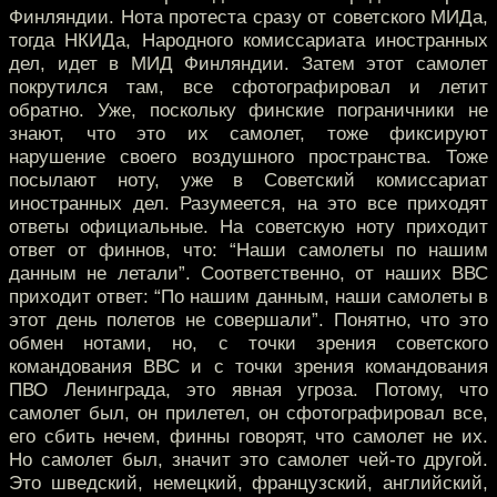
Финляндии. Нота протеста сразу от советского МИДа,
тогда НКИДа, Народного комиссариата иностранных
дел, идет в МИД Финляндии. Затем этот самолет
покрутился там, все сфотографировал и летит
обратно. Уже, поскольку финские пограничники не
знают, что это их самолет, тоже фиксируют
нарушение своего воздушного пространства. Тоже
посылают ноту, уже в Советский комиссариат
иностранных дел. Разумеется, на это все приходят
ответы официальные. На советскую ноту приходит
ответ от финнов, что: “Наши самолеты по нашим
данным не летали”. Соответственно, от наших ВВС
приходит ответ: “По нашим данным, наши самолеты в
этот день полетов не совершали”. Понятно, что это
обмен нотами, но, с точки зрения советского
командования ВВС и с точки зрения командования
ПВО Ленинграда, это явная угроза. Потому, что
самолет был, он прилетел, он сфотографировал все,
его сбить нечем, финны говорят, что самолет не их.
Но самолет был, значит это самолет чей-то другой.
Это шведский, немецкий, французский, английский,