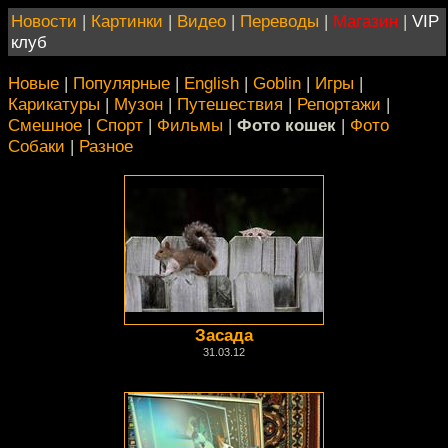
Новости
|
Картинки
|
Видео
|
Переводы
|
Магазин
|
VIP
клуб
Новые
|
Популярные
|
English
|
Goblin
|
Игры
|
Карикатуры
|
Музон
|
Путешествия
|
Репортажи
|
Смешное
|
Спорт
|
Фильмы
|
Фото кошек
|
Фото
Собаки
|
Разное
Засада
31.03.12