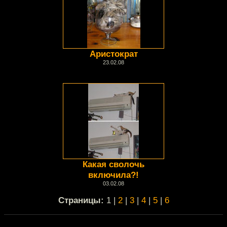
Аристократ
23.02.08
Какая сволочь
включила?!
03.02.08
Cтраницы:
1 |
2
|
3
|
4
|
5
|
6