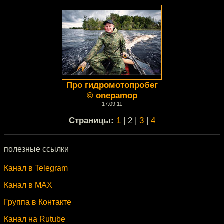
Про гидромотопробег
© onepamop
17.09.11
Cтраницы:
1
| 2 |
3
|
4
полезные ссылки
Канал в Telegram
Канал в MAX
Группа в Контакте
Канал на Rutube