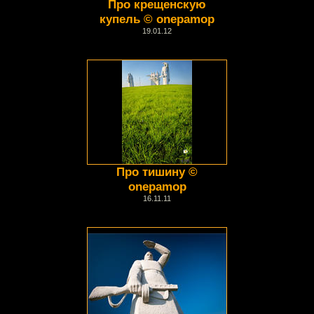
Про крещенскую
купель © onepamop
19.01.12
Про тишину ©
onepamop
16.11.11