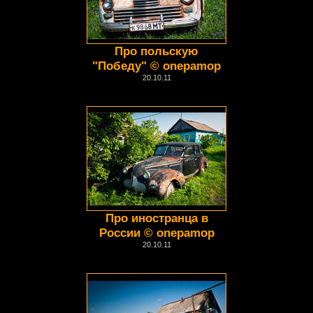
Про польскую
"Победу" © onepamop
20.10.11
Про иностранца в
России © onepamop
20.10.11