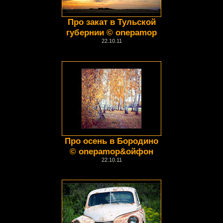
Про закат в Тульской
губернии © onepamop
22.10.11
Про осень в Бородино
© onepamop&ойфон
22.10.11