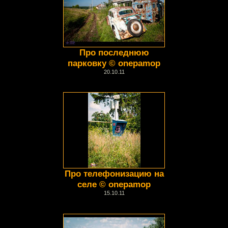
Про последнюю
парковку © onepamop
20.10.11
Про телефонизацию на
селе © onepamop
15.10.11