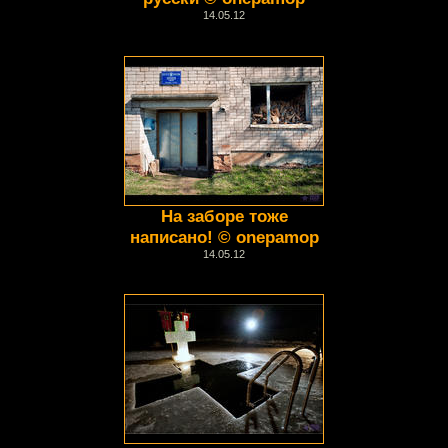
14.05.12
На заборе тоже
написано! © onepamop
14.05.12