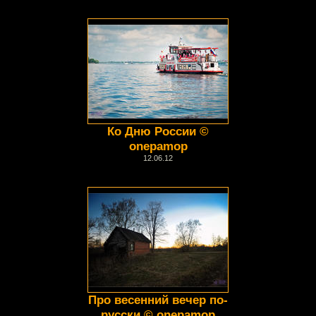
Ко Дню России ©
onepamop
12.06.12
Про весенний вечер по-
русски © onepamop