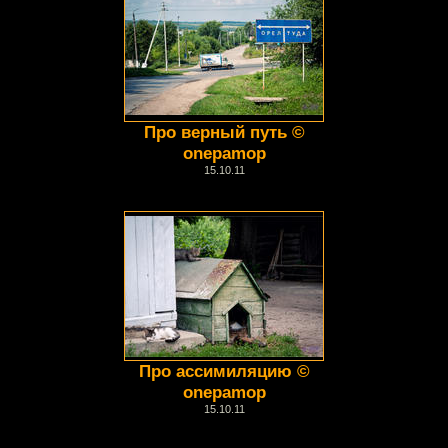
Про верный путь ©
onepamop
15.10.11
Про ассимиляцию ©
onepamop
15.10.11