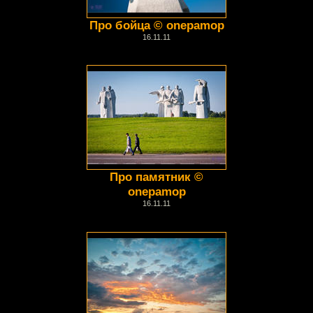
Про бойца © onepamop
16.11.11
Про памятник ©
onepamop
16.11.11